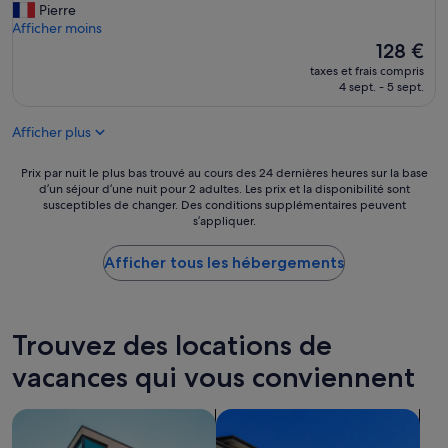
V
Pierre
Excellent,
i
u
Afficher moins
(382 avis)
d
e
Le
128 €
é
d
nouveau
a
taxes et frais compris
u
prix
4 sept. - 5 sept.
l
r
est
e
l
de
p
Afficher plus
e
128 €
o
p
u
o
Prix
Prix par nuit le plus bas trouvé au cours des 24 dernières heures sur la base
r
r
d’un séjour d’une nuit pour 2 adultes. Les prix et la disponibilité sont
par
v
susceptibles de changer. Des conditions supplémentaires peuvent
t
nuit
i
s’appliquer.
»
le
s
plus
i
Afficher tous les hébergements
bas
t
trouvé
e
au
r
cours
l
des
Trouvez des locations de
a
24 dernières
r
vacances qui vous conviennent
heures
é
sur
g
la
i
Rechercher des appartements
Rechercher des appartements 
base
o
d’un