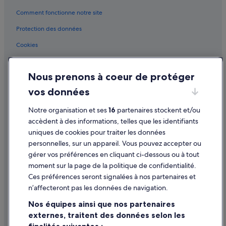
,
Comment fonctionne notre site
a
c
Protection des données
c
u
Cookies
e
i
Conditions générales d'utilisation
l
Nous prenons à coeur de protéger
Mentions légales / Nous contacter
l
a
vos données
Directives de contenu et signalement de contenus
n
t
Notre organisation et ses
16
partenaires stockent et/ou
e
Aide
accèdent à des informations, telles que les identifiants
s
uniques de cookies pour traiter les données
t
Assistance
s
personnelles, sur un appareil. Vous pouvez accepter ou
o
Annuler votre vol
gérer vos préférences en cliquant ci-dessous ou à tout
u
moment sur la page de la politique de confidentialité.
Annuler une réservation d'hôtel ou de location de vacances
r
Ces préférences seront signalées à nos partenaires et
i
Délais de remboursement
a
n’affecteront pas les données de navigation.
n
Utiliser un bon de réduction Expedia
Nos équipes ainsi que nos partenaires
t
.
externes, traitent des données selon les
Documents de voyage internationaux
L