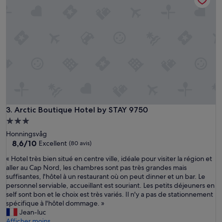
x
c
e
l
l
e
n
t
p
e
t
i
Arctic Boutique Hotel by STAY 9750
3. Arctic Boutique Hotel by STAY 9750
t
-
Hébergement
d
3.0 étoiles
Honningsvåg
é
8.6
8,6/10
Excellent
(80 avis)
j
sur
e
«
« Hotel très bien situé en centre ville, idéale pour visiter la région et
10,
u
H
aller au Cap Nord, les chambres sont pas très grandes mais
Excellent,
n
o
suffisantes, l'hôtel à un restaurant où on peut dinner et un bar. Le
(80 avis)
e
t
personnel serviable, accueillant est souriant. Les petits déjeuners en
r
e
self sont bon et le choix est très variés. Il n'y a pas de stationnement
e
l
spécifique à l'hôtel dommage. »
t
t
Jean-luc
p
r
Afficher moins