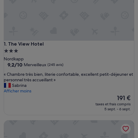
The View Hotel
1. The View Hotel
Hébergement
3.0 étoiles
Nordkapp
9.2
9,2/10
Merveilleux
(245 avis)
sur
«
« Chambre très bien, literie confortable, excellent petit-déjeuner et
10,
C
personnel très accueillant »
Merveilleux,
h
Sabrina
(245 avis)
a
Afficher moins
m
Le
191 €
b
nouveau
taxes et frais compris
r
prix
5 sept. - 6 sept.
e
est
t
de
Scandic Nordkapp
r
191 €
è
s