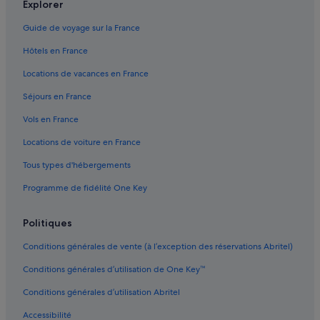
Explorer
n
Skarsvåg : hôtels
b
Guide de voyage sur la France
a
r
Hôtels en France
.
L
Locations de vacances en France
e
p
Séjours en France
e
Vols en France
r
s
Locations de voiture en France
o
n
Tous types d'hébergements
n
e
Programme de fidélité One Key
l
s
Politiques
e
r
Conditions générales de vente (à l’exception des réservations Abritel)
v
i
Conditions générales d’utilisation de One Key™
a
b
Conditions générales d’utilisation Abritel
l
e
Accessibilité