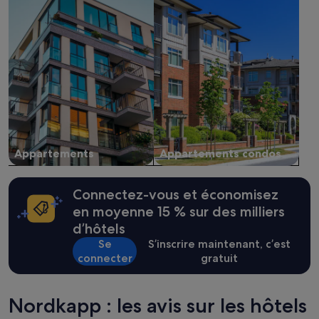
n
séjour
e
d’une
t
nuit
a
pour
l
2 adultes.
l
Les
e
prix
r
et
a
la
u
disponibilité
C
sont
a
susceptibles
Appartements
Appartements condos
p
de
N
changer.
o
Des
Connectez-vous et économisez
r
conditions
d
en moyenne 15 % sur des milliers
supplémentaires
,
d’hôtels
peuvent
l
s’appliquer.
Se
S’inscrire maintenant, c’est
e
s
connecter
gratuit
c
h
a
Nordkapp : les avis sur les hôtels
m