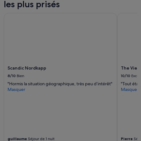
b
les plus prisés
r
e
Scandic Nordkapp
The View 
s
s
o
n
t
p
a
s
t
Scandic Nordkapp
The View
r
è
8/10
Bien
10/10
Excel
s
"Hormis la situation géographique, très peu d’intérêt"
"Tout étai
g
Masquer
Masquer
r
a
n
d
e
s
m
a
i
guillaume
Séjour de 1 nuit
Pierre
Séjo