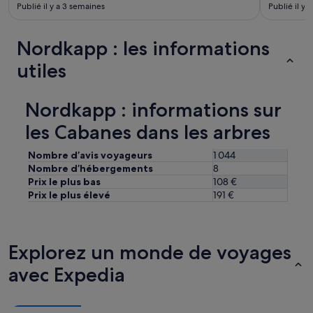
s
Publié il y a 3 semaines
Publié il y 
s
u
f
Nordkapp : les informations
f
utiles
i
s
a
n
Nordkapp : informations sur
t
les Cabanes dans les arbres
e
s
,
Nombre d’avis voyageurs
1 044
l
Nombre d’hébergements
8
'
Prix le plus bas
108 €
h
Prix le plus élevé
191 €
ô
t
e
l
Explorez un monde de voyages
à
u
avec Expedia
n
r
e