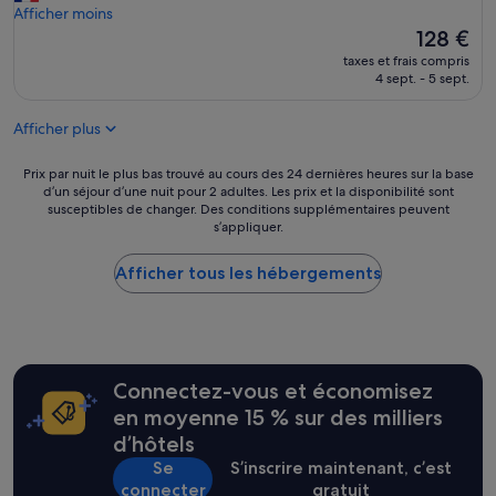
i
p
u
Afficher moins
(382 avis)
d
e
e
Le
128 €
é
r
d
nouveau
a
taxes et frais compris
s
u
prix
4 sept. - 5 sept.
l
o
r
est
e
n
l
de
p
n
Afficher plus
e
128 €
o
e
p
u
l
o
Prix
Prix par nuit le plus bas trouvé au cours des 24 dernières heures sur la base
r
t
r
d’un séjour d’une nuit pour 2 adultes. Les prix et la disponibilité sont
par
v
r
susceptibles de changer. Des conditions supplémentaires peuvent
t
nuit
i
è
s’appliquer.
»
le
s
s
plus
i
a
Afficher tous les hébergements
bas
t
c
trouvé
e
c
au
r
u
cours
l
e
des
a
i
24 dernières
r
l
Connectez-vous et économisez
heures
é
l
sur
en moyenne 15 % sur des milliers
g
a
la
i
d’hôtels
n
base
o
t
Se
S’inscrire maintenant, c’est
d’un
n
»
connecter
gratuit
séjour