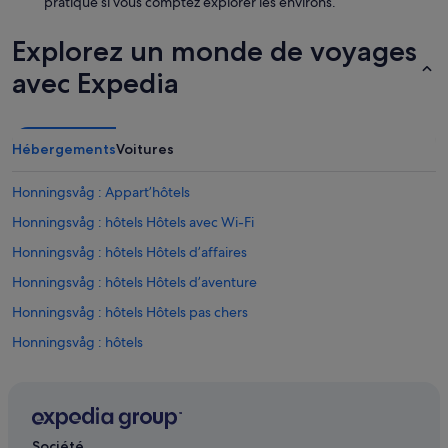
pratique si vous comptez explorer les environs.
b
a
Explorez un monde de voyages
r
.
avec Expedia
L
e
p
e
Hébergements
Voitures
r
s
o
Honningsvåg : Appart’hôtels
n
Honningsvåg : hôtels Hôtels avec Wi-Fi
n
e
Honningsvåg : hôtels Hôtels d’affaires
l
s
Honningsvåg : hôtels Hôtels d’aventure
e
Honningsvåg : hôtels Hôtels pas chers
r
v
Honningsvåg : hôtels
i
a
Musée du Cap Nord : hôtels à proximité
b
Nordkapp : Appart’hôtels
l
e
Nordkapp : Bateaux de croisière
,
Société