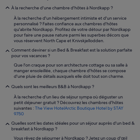
s
u
À la recherche d'une chambre d'hôtes à Nordkapp ?
f
À la recherche d'un hébergement intimiste et d'un service
f
personnalisé ? Faites confiance aux chambres d'hôtes
i
qu'abrite Nordkapp. Profitez de votre détour par Nordkapp
s
pour faire une pause nature parmi les superbes décors que
a
vous réservent North Cape et Knivskjellodden.
n
t
Comment deviner si un Bed & Breakfast est la solution parfaite
e
pour vos vacances ?
s
,
Que l'on craque pour son architecture cottage ou sa salle à
l
manger ensoleillée, chaque chambre d'hôtes se compose
'
d'une pluie de détails auxquels elle doit tout son charme.
h
ô
Quels sont les meilleurs B&B à Nordkapp ?
t
À la recherche d'un lieu de séjour sympa où déguster un
e
petit déjeuner gratuit ? Découvrez les chambres d'hôtes
l
suivantes :
The View Hotel
Arctic Boutique Hotel by STAY
à
9750
u
n
Quelles sont les dates idéales pour un séjour auprès d'un bed &
r
breakfast à Nordkapp ?
e
s
Vous rêvez de séjourner à Nordkapp ? Jetez un coup d'œil