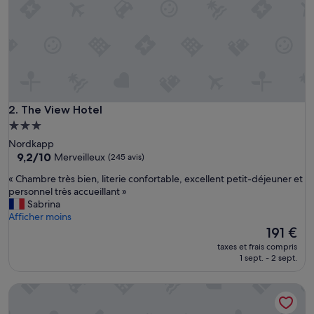
The View Hotel
2. The View Hotel
Hébergement
3.0 étoiles
Nordkapp
9.2
9,2/10
Merveilleux
(245 avis)
sur
«
« Chambre très bien, literie confortable, excellent petit-déjeuner et
10,
C
personnel très accueillant »
Merveilleux,
h
Sabrina
(245 avis)
a
Afficher moins
m
Le
191 €
b
nouveau
taxes et frais compris
r
prix
1 sept. - 2 sept.
e
est
t
de
Arctic Boutique Hotel by STAY 9750
r
191 €
è