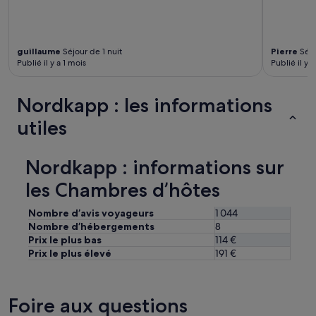
r
e
s
s
guillaume
Séjour de 1 nuit
Pierre
Séjo
o
Publié il y a 1 mois
Publié il y 
n
t
p
Nordkapp : les informations
a
s
utiles
t
r
è
Nordkapp : informations sur
s
g
les Chambres d’hôtes
r
a
Nombre d’avis voyageurs
1 044
n
Nombre d’hébergements
8
d
Prix le plus bas
114 €
e
Prix le plus élevé
191 €
s
m
a
i
Foire aux questions
s