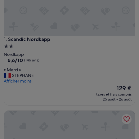
Scandic Nordkapp
1. Scandic Nordkapp
Hébergement
2.0 étoiles
Nordkapp
6.6
6,6/10
(146 avis)
sur
«
« Merci »
10,
M
STEPHANE
(146 avis)
e
Afficher moins
r
Le
129 €
c
nouveau
taxes et frais compris
i
prix
25 août - 26 août
»
est
de
The View Hotel
129 €