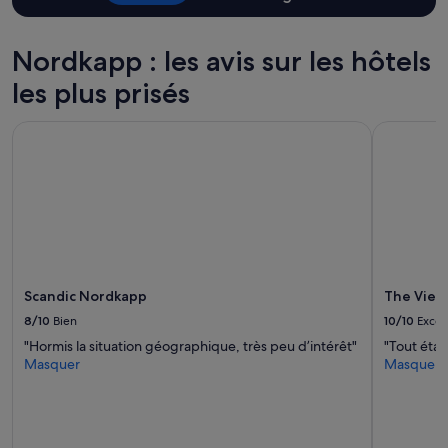
e
d’une
t
nuit
a
pour
Nordkapp : les avis sur les hôtels
l
2 adultes.
l
les plus prisés
Les
e
prix
r
et
a
Scandic Nordkapp
The View 
la
u
disponibilité
C
sont
a
susceptibles
p
de
N
changer.
o
Des
r
conditions
d
supplémentaires
,
Scandic Nordkapp
The View
peuvent
l
s’appliquer.
8/10
Bien
10/10
Excel
e
s
"Hormis la situation géographique, très peu d’intérêt"
"Tout étai
c
Masquer
Masquer
h
a
m
b