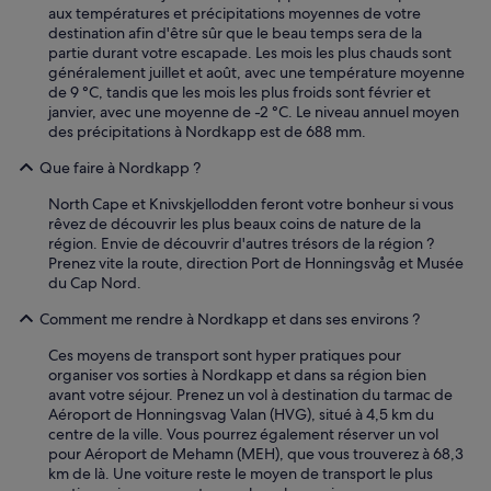
t
aux températures et précipitations moyennes de votre
a
destination afin d'être sûr que le beau temps sera de la
u
partie durant votre escapade. Les mois les plus chauds sont
r
généralement juillet et août, avec une température moyenne
a
de 9 °C, tandis que les mois les plus froids sont février et
n
janvier, avec une moyenne de -2 °C. Le niveau annuel moyen
t
des précipitations à Nordkapp est de 688 mm.
o
ù
Que faire à Nordkapp ?
o
North Cape et Knivskjellodden feront votre bonheur si vous
n
rêvez de découvrir les plus beaux coins de nature de la
p
région. Envie de découvrir d'autres trésors de la région ?
e
Prenez vite la route, direction Port de Honningsvåg et Musée
u
du Cap Nord.
t
d
Comment me rendre à Nordkapp et dans ses environs ?
i
n
Ces moyens de transport sont hyper pratiques pour
n
organiser vos sorties à Nordkapp et dans sa région bien
e
avant votre séjour. Prenez un vol à destination du tarmac de
r
Aéroport de Honningsvag Valan (HVG), situé à 4,5 km du
e
centre de la ville. Vous pourrez également réserver un vol
t
pour Aéroport de Mehamn (MEH), que vous trouverez à 68,3
u
km de là. Une voiture reste le moyen de transport le plus
n