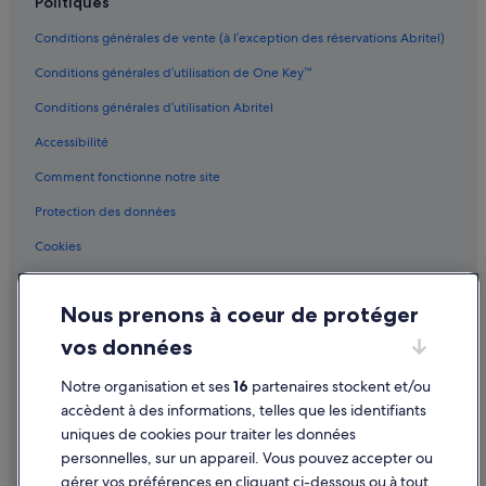
Politiques
s
p
Conditions générales de vente (à l’exception des réservations Abritel)
e
Conditions générales d’utilisation de One Key™
t
i
Conditions générales d’utilisation Abritel
t
s
Accessibilité
d
é
Comment fonctionne notre site
j
e
Protection des données
u
Cookies
n
e
Conditions générales d'utilisation
r
s
Nous prenons à coeur de protéger
Mentions légales / Nous contacter
e
vos données
n
Directives de contenu et signalement de contenus
s
Notre organisation et ses
16
partenaires stockent et/ou
e
Aide
l
accèdent à des informations, telles que les identifiants
f
uniques de cookies pour traiter les données
Assistance
s
personnelles, sur un appareil. Vous pouvez accepter ou
o
Annuler votre vol
gérer vos préférences en cliquant ci-dessous ou à tout
n