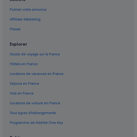
a
Nordkapp : Cabanes dans les arbres
c
Publier votre annonce
Nordkapp : hôtels
c
Affiliate Marketing
u
Nordkapp : Complexes hôteliers
e
Presse
i
Nordkapp : Ryokans
l
North Cape : hôtels à proximité
l
Explorer
a
Skarsvåg : hôtels
n
Guide de voyage sur la France
t
Hôtels en France
e
s
Locations de vacances en France
t
s
Séjours en France
o
u
Vols en France
r
i
Locations de voiture en France
a
Tous types d'hébergements
n
t
Programme de fidélité One Key
.
L
e