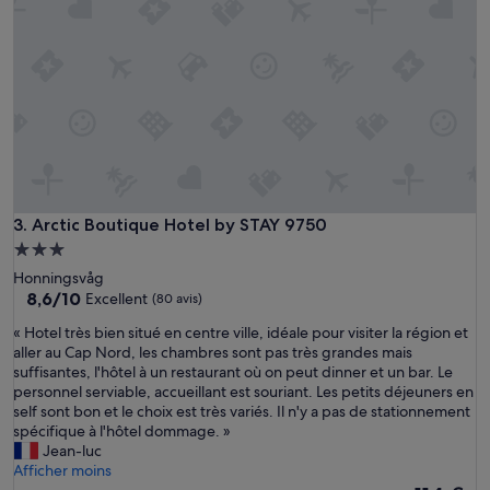
s
b
i
e
n
,
l
i
t
e
r
i
Arctic Boutique Hotel by STAY 9750
3. Arctic Boutique Hotel by STAY 9750
e
Hébergement
c
3.0 étoiles
Honningsvåg
o
8.6
8,6/10
Excellent
(80 avis)
n
sur
f
«
« Hotel très bien situé en centre ville, idéale pour visiter la région et
10,
o
H
aller au Cap Nord, les chambres sont pas très grandes mais
Excellent,
r
o
suffisantes, l'hôtel à un restaurant où on peut dinner et un bar. Le
(80 avis)
t
t
personnel serviable, accueillant est souriant. Les petits déjeuners en
a
e
self sont bon et le choix est très variés. Il n'y a pas de stationnement
b
l
spécifique à l'hôtel dommage. »
l
t
Jean-luc
e
r
Afficher moins
,
è