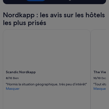
e
d’une
t
nuit
a
pour
Nordkapp : les avis sur les hôtels
l
2 adultes.
l
les plus prisés
Les
e
prix
r
et
a
Scandic Nordkapp
The View 
la
u
disponibilité
C
sont
a
susceptibles
p
de
N
changer.
o
Des
r
conditions
d
supplémentaires
,
Scandic Nordkapp
The View
peuvent
l
s’appliquer.
8/10
Bien
10/10
Excel
e
s
"Hormis la situation géographique, très peu d’intérêt"
"Tout étai
c
Masquer
Masquer
h
a
m
b