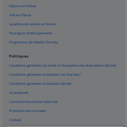
a
Séjours en France
c
c
Vols en France
u
e
Locations de voiture en France
i
Tous types d'hébergements
l
l
Programme de fidélité One Key
a
n
t
Politiques
e
s
Conditions générales de vente (à l’exception des réservations Abritel)
t
Conditions générales d’utilisation de One Key™
s
o
Conditions générales d’utilisation Abritel
u
r
Accessibilité
i
a
Comment fonctionne notre site
n
t
Protection des données
.
Cookies
L
e