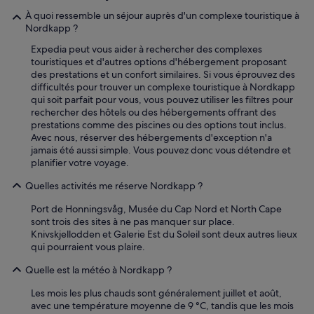
s
À quoi ressemble un séjour auprès d'un complexe touristique à
u
Nordkapp ?
f
f
Expedia peut vous aider à rechercher des complexes
i
touristiques et d'autres options d'hébergement proposant
s
des prestations et un confort similaires. Si vous éprouvez des
a
difficultés pour trouver un complexe touristique à Nordkapp
n
qui soit parfait pour vous, vous pouvez utiliser les filtres pour
t
rechercher des hôtels ou des hébergements offrant des
e
prestations comme des piscines ou des options tout inclus.
s
Avec nous, réserver des hébergements d'exception n'a
,
jamais été aussi simple. Vous pouvez donc vous détendre et
l
planifier votre voyage.
'
h
Quelles activités me réserve Nordkapp ?
ô
t
Port de Honningsvåg, Musée du Cap Nord et North Cape
e
sont trois des sites à ne pas manquer sur place.
l
Knivskjellodden et Galerie Est du Soleil sont deux autres lieux
à
qui pourraient vous plaire.
u
n
Quelle est la météo à Nordkapp ?
r
Les mois les plus chauds sont généralement juillet et août,
e
avec une température moyenne de 9 °C, tandis que les mois
s