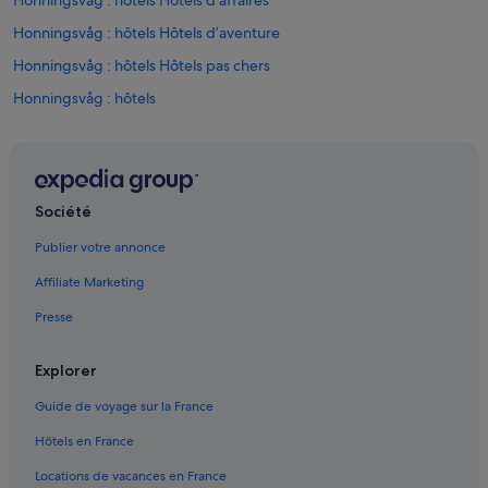
Honningsvåg : hôtels Hôtels d’affaires
b
a
Honningsvåg : hôtels Hôtels d’aventure
r
Honningsvåg : hôtels Hôtels pas chers
.
L
Honningsvåg : hôtels
e
p
Musée du Cap Nord : hôtels à proximité
e
Nordkapp : Appart’hôtels
r
s
Nordkapp : Bateaux de croisière
o
Société
n
Nordkapp : Cabanes dans les arbres
n
Publier votre annonce
Nordkapp : Chambres d’hôtes
e
Affiliate Marketing
l
Nordkapp : hôtels
s
Presse
e
Nordkapp : Ryokans
r
North Cape : hôtels à proximité
v
Explorer
i
Skarsvåg : hôtels
a
Guide de voyage sur la France
b
Hôtels en France
l
e
Locations de vacances en France
,