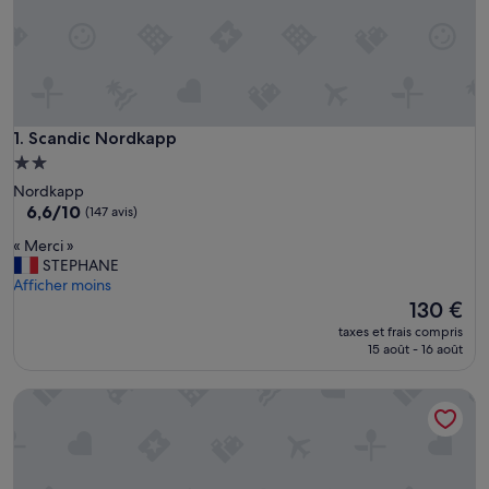
Scandic Nordkapp
1. Scandic Nordkapp
Hébergement
2.0 étoiles
Nordkapp
6.6
6,6/10
(147 avis)
sur
«
« Merci »
10,
M
STEPHANE
(147 avis)
e
Afficher moins
r
Le
130 €
c
nouveau
taxes et frais compris
i
prix
15 août - 16 août
»
est
de
The View Hotel
130 €