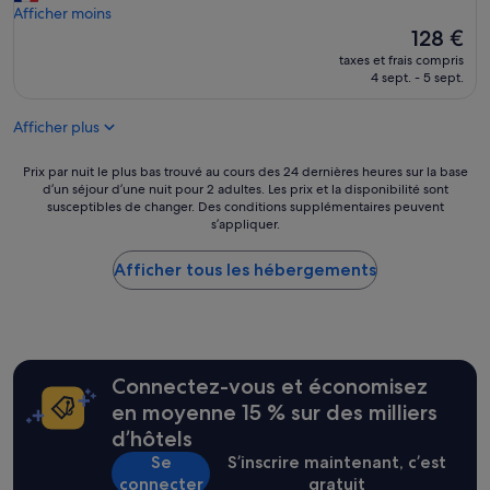
i
p
u
Afficher moins
(382 avis)
d
e
e
Le
128 €
é
r
d
nouveau
a
taxes et frais compris
s
u
prix
4 sept. - 5 sept.
l
o
r
est
e
n
l
de
p
n
Afficher plus
e
128 €
o
e
p
u
l
o
Prix
Prix par nuit le plus bas trouvé au cours des 24 dernières heures sur la base
r
t
r
d’un séjour d’une nuit pour 2 adultes. Les prix et la disponibilité sont
par
v
r
susceptibles de changer. Des conditions supplémentaires peuvent
t
nuit
i
è
s’appliquer.
»
le
s
s
plus
i
a
Afficher tous les hébergements
bas
t
c
trouvé
e
c
au
r
u
cours
l
e
des
a
i
24 dernières
r
l
Connectez-vous et économisez
heures
é
l
sur
en moyenne 15 % sur des milliers
g
a
la
i
d’hôtels
n
base
o
t
Se
S’inscrire maintenant, c’est
d’un
n
»
connecter
gratuit
séjour