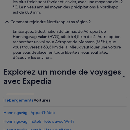
les plus froids sont février et janvier, avec une moyenne de -2
t
°C. Le niveau annuel moyen des précipitations à Nordkapp
a
est de 688 mm.
u
r
Comment rejoindre Nordkapp et sa région ?
a
n
Embarquez à destination du tarmac de Aéroport de
t
Honningsvag Valan (HVG), situé à 4,5 km de là. Autre option :
o
recherchez un vol pour Aéroport de Mehamn (MEH), que
ù
vous trouverez à 68,3 km de là. Mieux vaut louer une voiture
o
pour vous déplacer en toute liberté si vous souhaitez
n
découvrir les environs.
p
e
Explorez un monde de voyages
u
t
avec Expedia
d
i
n
n
Hébergements
Voitures
e
r
e
Honningsvåg : Appart’hôtels
t
Honningsvåg : hôtels Hôtels avec Wi-Fi
u
n