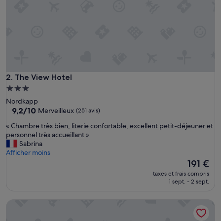
The View Hotel
2. The View Hotel
Hébergement
3.0 étoiles
Nordkapp
9.2
9,2/10
Merveilleux
(251 avis)
sur
«
« Chambre très bien, literie confortable, excellent petit-déjeuner et
10,
C
personnel très accueillant »
Merveilleux,
h
Sabrina
(251 avis)
a
Afficher moins
m
Le
191 €
b
nouveau
taxes et frais compris
r
prix
1 sept. - 2 sept.
e
est
t
de
Arctic Boutique Hotel by STAY 9750
r
191 €
è