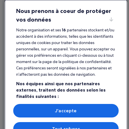
Conditions générales d'utilisation
s
p
Nous prenons à coeur de protéger
Mentions légales / Nous contacter
e
vos données
t
Directives de contenu et signalement de contenus
i
Notre organisation et ses
16
partenaires stockent et/ou
t
Aide
s
accèdent à des informations, telles que les identifiants
d
uniques de cookies pour traiter les données
Assistance
é
personnelles, sur un appareil. Vous pouvez accepter ou
j
Annuler votre vol
gérer vos préférences en cliquant ci-dessous ou à tout
e
u
moment sur la page de la politique de confidentialité.
Annuler une réservation d'hôtel ou de location de vacances
n
Ces préférences seront signalées à nos partenaires et
e
Délais de remboursement
n’affecteront pas les données de navigation.
r
Utiliser un bon de réduction Expedia
s
Nos équipes ainsi que nos partenaires
e
externes, traitent des données selon les
Documents de voyage internationaux
n
finalités suivantes :
s
e
Utiliser des données de géolocalisation précises. Analyser
l
activement les caractéristiques de l’appareil pour
J'accepte
f
l’identification. Stocker et/ou accéder à des informations
Parmi les moyens de paiement acceptés sur expedia.fr figurent :
s
sur un appareil. Publicités et contenu personnalisés,
American Express, Diner’s Club International, Mastercard, Visa, Visa
o
mesure de performance des publicités et du contenu,
Electron, CartaSi, Carte Bleue, PayPal et Eurocard.
n
Tout refuser