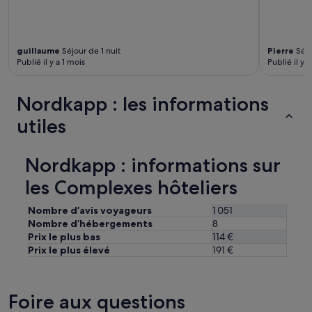
r
e
s
s
guillaume
Séjour de 1 nuit
Pierre
Séjo
o
Publié il y a 1 mois
Publié il y 
n
t
p
Nordkapp : les informations
a
s
utiles
t
r
è
Nordkapp : informations sur
s
g
les Complexes hôteliers
r
a
Nombre d’avis voyageurs
1 051
n
Nombre d’hébergements
8
d
Prix le plus bas
114 €
e
Prix le plus élevé
191 €
s
m
a
i
Foire aux questions
s