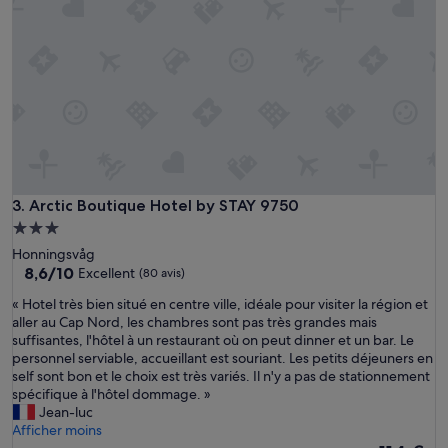
s
b
i
e
n
,
l
i
t
e
r
i
Arctic Boutique Hotel by STAY 9750
3. Arctic Boutique Hotel by STAY 9750
e
Hébergement
c
3.0 étoiles
Honningsvåg
o
8.6
8,6/10
Excellent
(80 avis)
n
sur
f
«
« Hotel très bien situé en centre ville, idéale pour visiter la région et
10,
o
H
aller au Cap Nord, les chambres sont pas très grandes mais
Excellent,
r
o
suffisantes, l'hôtel à un restaurant où on peut dinner et un bar. Le
(80 avis)
t
t
personnel serviable, accueillant est souriant. Les petits déjeuners en
a
e
self sont bon et le choix est très variés. Il n'y a pas de stationnement
b
l
spécifique à l'hôtel dommage. »
l
t
Jean-luc
e
r
Afficher moins
,
è