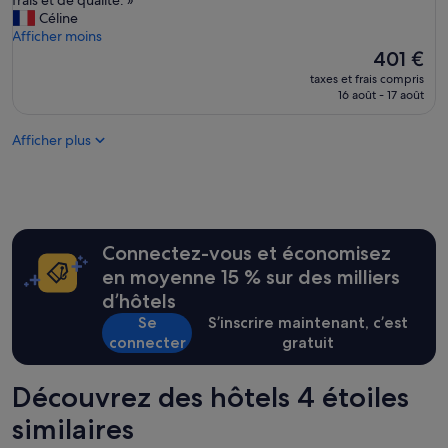
frais et de qualité. »
(921 avis)
r
p
Céline
m
e
Afficher moins
a
r
Le
401 €
i
s
nouveau
s
taxes et frais compris
o
prix
16 août - 17 août
n
n
est
o
n
de
u
Afficher plus
e
401 €
s
l
a
e
v
s
o
t
n
t
s
Connectez-vous et économisez
r
é
è
en moyenne 15 % sur des milliers
t
s
é
d’hôtels
a
s
Se
S’inscrire maintenant, c’est
c
u
c
connecter
gratuit
r
u
p
e
r
Découvrez des hôtels 4 étoiles
i
i
l
s
similaires
l
p