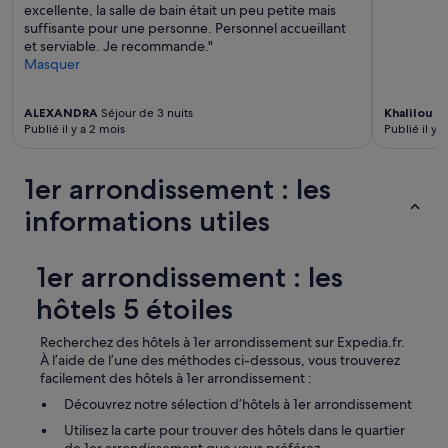
t
excellente, la salle de bain était un peu petite mais
m
i
suffisante pour une personne. Personnel accueillant
m
t
et serviable. Je recommande."
e
d
Masquer
n
é
c
j
e
ALEXANDRA
Séjour de 3 nuits
Khalilou
Sé
e
r
Publié il y a 2 mois
Publié il y 
u
p
n
e
e
r
1er arrondissement : les
r
s
s
o
informations utiles
o
n
n
n
t
e
1er arrondissement : les
f
n
r
hôtels 5 étoiles
e
a
n
i
o
Recherchez des hôtels à 1er arrondissement sur Expedia.fr.
s
u
À l’aide de l’une des méthodes ci-dessous, vous trouverez
e
s
facilement des hôtels à 1er arrondissement :
t
a
d
Découvrez notre sélection d’hôtels à 1er arrondissement
a
e
c
Utilisez la carte pour trouver des hôtels dans le quartier
q
c