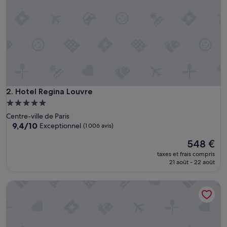
l
é
q
u
i
p
e
s
t
r
Hotel Regina Louvre
2. Hotel Regina Louvre
è
Hébergement
s
5.0 étoiles
Centre-ville de Paris
a
9.4
9,4/10
Exceptionnel
(1 006 avis)
c
sur
c
Le
548 €
10,
u
nouveau
Exceptionnel,
e
taxes et frais compris
prix
(1 006 avis)
21 août - 22 août
i
est
l
de
l
Mandarin Oriental, Paris
548 €
a
n
t
e
s