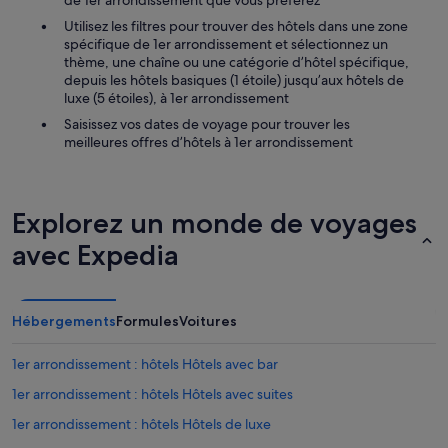
de 1er arrondissement que vous préférez
u
o
Utilisez les filtres pour trouver des hôtels dans une zone
a
m
spécifique de 1er arrondissement et sélectionnez un
l
p
thème, une chaîne ou une catégorie d’hôtel spécifique,
i
a
depuis les hôtels basiques (1 étoile) jusqu’aux hôtels de
t
g
luxe (5 étoiles), à 1er arrondissement
é
n
.
Saisissez vos dates de voyage pour trouver les
é
»
meilleures offres d’hôtels à 1er arrondissement
à
n
o
t
r
Explorez un monde de voyages
e
avec Expedia
c
h
a
m
Hébergements
Formules
Voitures
b
r
e
1er arrondissement : hôtels Hôtels avec bar
.
1er arrondissement : hôtels Hôtels avec suites
O
n
1er arrondissement : hôtels Hôtels de luxe
n