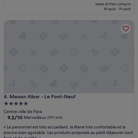
t
nouveau
taxes et frais compris
n
prix
18 août - 19 août
o
est
u
de
Maison Albar - Le Pont-Neuf
s
1 490 €
a
v
o
n
s
p
a
s
s
é
u
n
b
Maison Albar - Le Pont-Neuf
4. Maison Albar - Le Pont-Neuf
o
Hébergement
n
5.0 étoiles
Centre-ville de Paris
s
9.2
9,2/10
Merveilleux
(921 avis)
é
sur
j
«
« Le personnel est très accueillant, la literie très confortable et la
10,
o
L
piscine bien agréable. Les produits proposés au petit déjeuner sont
Merveilleux,
u
e