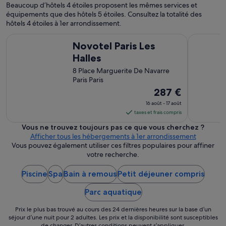
a
a
Beaucoup d’hôtels 4 étoiles proposent les mêmes services et
n
r
équipements que des hôtels 5 étoiles. Consultez la totalité des
t
p
hôtels 4 étoiles à 1er arrondissement.
,
l
l
Novotel Paris Les Halles
Citadines L
u
Novotel Paris Les
a
s
l
Halles
i
i
e
8 Place Marguerite De Navarre
t
u
Paris Paris
e
r
Le
287 €
r
s
i
prix
p
16 août - 17 août
e
est
o
taxes et frais compris
t
de 287 €
i
Vous ne trouvez toujours pas ce que vous cherchez ?
r
n
par
Afficher tous les hébergements à 1er arrondissement
è
t
nuit
Vous pouvez également utiliser ces filtres populaires pour affiner
s
s
du 16
votre recherche.
c
q
o
août
u
n
Piscine
Spa
Bain à remous
Petit déjeuner compris
au 17
i
f
août.
n
o
Parc aquatique
e
r
s
t
Prix le plus bas trouvé au cours des 24 dernières heures sur la base d’un
o
séjour d’une nuit pour 2 adultes. Les prix et la disponibilité sont susceptibles
a
n
de changer. D’autres conditions peuvent s’appliquer.