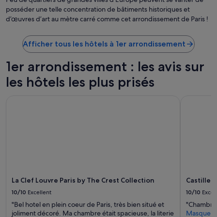
e
p
posséder une telle concentration de bâtiments historiques et
.
a
d’œuvres d’art au mètre carré comme cet arrondissement de Paris !
L
r
e
i
s
s
Afficher tous les hôtels à 1er arrondissement
p
i
r
e
1er arrondissement : les avis sur
o
n
d
q
les hôtels les plus prisés
u
u
i
i
t
La Clef Louvre Paris by The Crest Collection
Castille Pa
p
s
l
p
u
r
s
o
e
p
s
o
t
s
.
é
p
s
La Clef Louvre Paris by The Crest Collection
Castille 
o
a
u
10/10
Excellent
10/10
Excel
u
r
p
"Bel hotel en plein coeur de Paris, très bien situé et
"Chambre 
c
e
joliment décoré. Ma chambre était spacieuse, la literie
Masquer
o