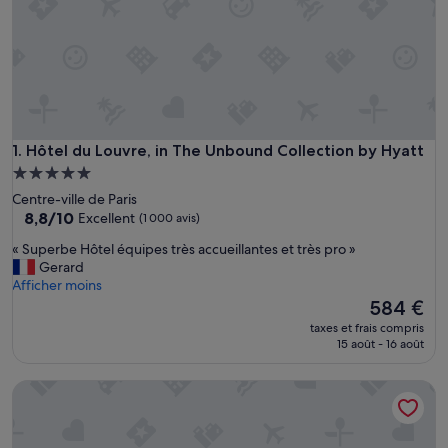
Hôtel du Louvre, in The Unbound Collection by Hyatt
1. Hôtel du Louvre, in The Unbound Collection by Hyatt
Hébergement
5.0 étoiles
Centre-ville de Paris
8.8
8,8/10
Excellent
(1 000 avis)
sur
«
« Superbe Hôtel équipes très accueillantes et très pro »
10,
S
Gerard
Excellent,
u
Afficher moins
(1 000 avis)
p
Le
584 €
e
nouveau
taxes et frais compris
r
prix
15 août - 16 août
b
est
e
de
Hotel Regina Louvre
H
584 €
ô
t
e