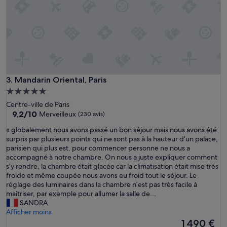
e
t
t
r
è
s
p
r
Mandarin Oriental, Paris
3. Mandarin Oriental, Paris
o
»
Hébergement
5.0 étoiles
Centre-ville de Paris
9.2
9,2/10
Merveilleux
(230 avis)
sur
«
« globalement nous avons passé un bon séjour mais nous avons été
10,
g
surpris par plusieurs points qui ne sont pas à la hauteur d’un palace,
Merveilleux,
l
parisien qui plus est. pour commencer personne ne nous a
(230 avis)
o
accompagné à notre chambre. On nous a juste expliquer comment
b
s’y rendre. la chambre était glacée car la climatisation était mise très
a
froide et même coupée nous avons eu froid tout le séjour. Le
l
réglage des luminaires dans la chambre n’est pas très facile à
e
maîtriser, par exemple pour allumer la salle de...
m
SANDRA
e
Afficher moins
n
Le
1 490 €