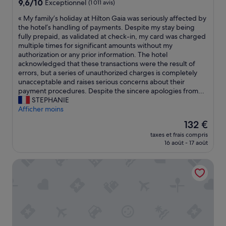
a
t
9.6
9,6/10
Exceptionnel
(1 011 avis)
r
l
v
o
sur
v
u
«
« My family’s holiday at Hilton Gaia was seriously affected by
i
u
10,
i
s
M
the hotel’s handling of payments. Despite my stay being
o
t
Exceptionnel,
a
f
y
fully prepaid, as validated at check-in, my card was charged
n
s
(1 011 avis)
b
r
f
multiple times for significant amounts without my
s
e
l
é
a
authorization or any prior information. The hotel
t
f
e
q
m
acknowledged that these transactions were the result of
o
a
g
u
i
errors, but a series of unauthorized charges is completely
u
i
e
e
l
unacceptable and raises serious concerns about their
t
t
n
n
y
payment procedures. Despite the sincere apologies from...
s
à
t
t
’
STEPHANIE
i
p
i
é
s
Afficher moins
m
i
l
e
h
p
e
.
Le
132 €
s
o
l
d
l
nouveau
taxes et frais compris
.
l
e
o
e
prix
16 août - 17 août
P
i
m
u
p
est
e
d
e
e
e
de
Eurostars Aliados
t
a
n
n
t
132 €
i
y
t
t
i
t
a
p
r
t
d
t
a
a
d
é
H
s
n
e
j
i
c
s
j
e
l
o
p
b