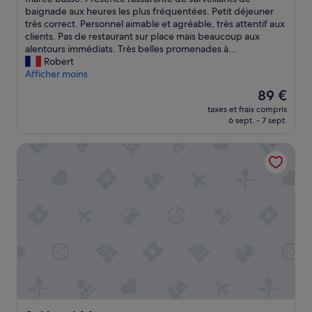
t
b
baignade aux heures les plus fréquentées. Petit déjeuner
u
r
très correct. Personnel aimable et agréable, très attentif aux
d
e
clients. Pas de restaurant sur place mais beaucoup aux
i
t
alentours immédiats. Très belles promenades à...
o
r
Robert
a
è
Afficher moins
é
s
Le
89 €
t
p
nouveau
é
taxes et frais compris
r
prix
6 sept. - 7 sept.
r
o
est
é
p
de
n
Hotel M
r
89 €
o
e
v
.
é
M
e
a
.
n
L
q
e
u
p
e
e
d
r
e
s
p
o
r
n
i