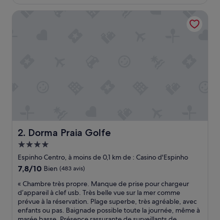
est
s
de
Dorma Praia Golfe
t
110 €
t
r
è
s
p
r
o
p
r
e
.
U
n
Dorma Praia Golfe
2. Dorma Praia Golfe
e
Hébergement
p
4.0 étoiles
a
Espinho Centro, à moins de 0,1 km de : Casino d'Espinho
r
7.8
7,8/10
Bien
(483 avis)
t
sur
i
«
« Chambre très propre. Manque de prise pour chargeur
10,
e
C
d’appareil à clef usb. Très belle vue sur la mer comme
Bien,
d
h
prévue à la réservation. Plage superbe, très agréable, avec
(483 avis)
u
a
enfants ou pas. Baignade possible toute la journée, même à
s
m
marée basse. Présence rassurante de surveillants de