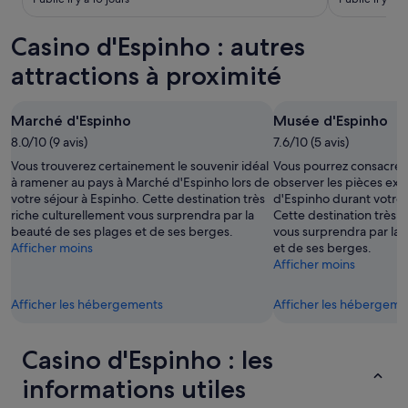
i
d
p
s
o
a
Casino d'Espinho : autres
c
n
r
o
c
t
attractions à proximité
m
m
e
p
o
m
l
i
e
Marché d'Espinho
Musée d'Espinho
e
n
n
t
s
8.0/10 (9 avis)
7.6/10 (5 avis)
t
e
c
é
Vous trouverez certainement le souvenir idéal
Vous pourrez consacrer
l
h
t
à ramener au pays à Marché d'Espinho lors de
observer les pièces ex
y
è
a
votre séjour à Espinho. Cette destination très
d'Espinho durant votre 
u
r
i
riche culturellement vous surprendra par la
Cette destination très r
n
e
t
beauté de ses plages et de ses berges.
vous surprendra par la 
a
)
n
Afficher moins
et de ses berges.
c
m
e
Afficher moins
c
a
u
e
i
f
p
Afficher les hébergements
Afficher les hébergeme
s
e
t
l
t
a
e
t
b
Casino d'Espinho : les
t
r
l
a
è
informations utiles
e
r
s
a
i
p