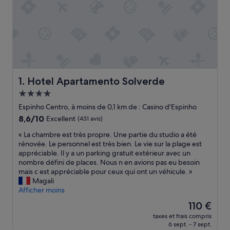
Hotel Apartamento Solverde
1. Hotel Apartamento Solverde
Hébergement
4.0 étoiles
Espinho Centro, à moins de 0,1 km de : Casino d'Espinho
8.6
8,6/10
Excellent
(431 avis)
sur
«
« La chambre est très propre. Une partie du studio a été
10,
L
rénovée. Le personnel est très bien. Le vie sur la plage est
Excellent,
a
appréciable. Il y a un parking gratuit extérieur avec un
(431 avis)
c
nombre défini de places. Nous n en avions pas eu besoin
h
mais c est appréciable pour ceux qui ont un véhicule. »
a
Magali
m
Afficher moins
b
Le
110 €
r
nouveau
taxes et frais compris
e
prix
6 sept. - 7 sept.
e