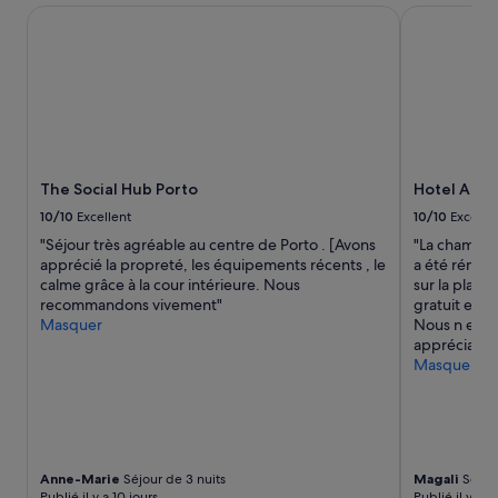
r
n
b
The Social Hub Porto
Hotel Apar
i
e
l
e
c
e
s
h
e
o
a
t
f
m
à
u
b
n
n
r
o
a
e
t
u
The Social Hub Porto
Hotel Apar
s
r
t
a
e
10/10
Excellent
10/10
Excelle
h
n
é
"Séjour très agréable au centre de Porto . [Avons
"La chambre 
o
s
c
apprécié la propreté, les équipements récents , le
a été rénové
r
a
o
calme grâce à la cour intérieure. Nous
sur la plage
i
u
u
recommandons vivement"
gratuit exté
z
c
t
Masquer
Nous n en av
e
u
e
appréciable 
d
n
.
Masquer
c
e
N
h
v
o
a
u
t
r
e
r
g
(
e
e
e
a
Anne-Marie
Séjour de 3 nuits
Magali
Séjour
s
t
p
Publié il y a 10 jours
Publié il y a 1