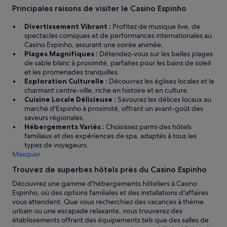
n
f
r
Principales raisons de visiter le Casino Espinho
d
q
o
r
u
p
Divertissement Vibrant :
Profitez de musique live, de
a
i
r
spectacles comiques et de performances internationales au
i
a
e
Casino Espinho, assurant une soirée animée.
s
é
.
Plages Magnifiques :
Détendez-vous sur les belles plages
e
t
»
de sable blanc à proximité, parfaites pour les bains de soleil
s
é
et les promenades tranquilles.
s
a
Exploration Culturelle :
Découvrez les églises locales et le
e
p
charmant centre-ville, riche en histoire et en culture.
r
p
Cuisine Locale Délicieuse :
Savourez les délices locaux au
i
l
marché d'Espinho à proximité, offrant un avant-goût des
o
i
saveurs régionales.
u
q
Hébergements Variés :
Choisissez parmi des hôtels
s
u
familiaux et des expériences de spa, adaptés à tous les
c
é
types de voyageurs.
o
a
Masquer
n
é
c
Trouvez de superbes hôtels près du Casino Espinho
t
e
é
Découvrez une gamme d'hébergements hôteliers à Casino
r
l
Espinho, où des options familiales et des installations d'affaires
n
a
vous attendent. Que vous recherchiez des vacances à thème
s
t
urbain ou une escapade relaxante, vous trouverez des
a
a
établissements offrant des équipements tels que des salles de
b
r