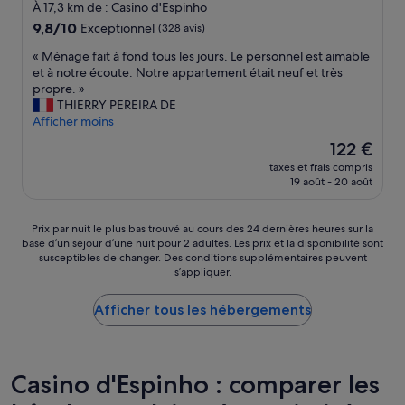
d
o
4.0 étoiles
s
À 17,3 km de : Casino d'Espinho
t
r
c
9.8
9,8/10
Exceptionnel
(328 avis)
h
r
h
sur
a
e
a
«
« Ménage fait à fond tous les jours. Le personnel est aimable
10,
t
c
m
M
et à notre écoute. Notre appartement était neuf et très
Exceptionnel,
t
t
b
é
propre. »
(328 avis)
h
e
r
n
THIERRY PEREIRA DE
e
a
e
a
Afficher moins
s
v
s
g
Le
122 €
e
e
v
e
nouveau
t
c
o
taxes et frais compris
f
prix
r
l
19 août - 20 août
i
a
est
a
e
s
i
de
n
c
i
t
122 €
Prix
s
Prix par nuit le plus bas trouvé au cours des 24 dernières heures sur la
e
n
à
base d’un séjour d’une nuit pour 2 adultes. Les prix et la disponibilité sont
par
a
n
e
f
susceptibles de changer. Des conditions supplémentaires peuvent
nuit
c
t
s
o
s’appliquer.
le
t
r
,
n
plus
i
e
n
d
Afficher tous les hébergements
bas
o
-
o
t
trouvé
n
v
u
o
au
s
i
s
u
cours
w
l
a
s
des
e
Casino d'Espinho : comparer les
l
v
l
24 dernières
r
e
o
e