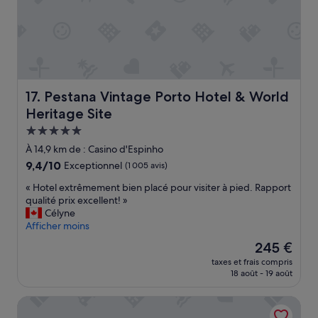
a
è
e
s
t
s
d
t
.
b
m
r
»
e
u
è
l
l
s
l
t
b
e
i
i
Pestana Vintage Porto Hotel & World Heritage Site
17. Pestana Vintage Porto Hotel & World
s
p
e
p
l
n
Heritage Site
r
e
»
Hébergement
o
t
5.0 étoiles
m
i
À 14,9 km de : Casino d'Espinho
e
m
9.4
9,4/10
Exceptionnel
(1 005 avis)
n
e
sur
a
s
«
« Hotel extrêmement bien placé pour visiter à pied. Rapport
10,
d
f
H
qualité prix excellent! »
Exceptionnel,
e
o
o
Célyne
(1 005 avis)
s
r
t
Afficher moins
à
s
e
Le
245 €
.
i
l
nouveau
taxes et frais compris
.
g
e
prix
18 août - 19 août
.
n
x
est
i
t
de
Eurostars Porto Douro
f
r
245 €
i
ê