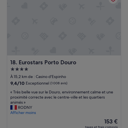
c
m
a
e
n
m
t
e
a
n
m
t
o
b
u
i
n
e
t
n
s
p
w
l
Eurostars Porto Douro
18. Eurostars Porto Douro
i
a
Hébergement
t
c
4.0 étoiles
h
é
À 15,2 km de : Casino d'Espinho
o
p
9.4
9,4/10
Exceptionnel
(1 008 avis)
u
o
sur
t
u
«
« Très belle vue sur le Douro, environnement calme et une
10,
m
r
T
proximité correcte avec le centre-ville et les quartiers
Exceptionnel,
y
v
r
animés »
(1 008 avis)
a
i
è
RODNY
u
s
s
Afficher moins
t
i
b
Le
153 €
h
t
e
nouveau
o
e
taxes et frais compris
l