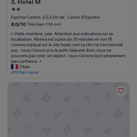
Hotel M
3. Hotel M
n
s
Hébergement
e
e
l
2.0 étoiles
p
Espinho Centro, à 0,3 km de : Casino d'Espinho
e
o
8.0
8,0/10
Très bien
(138 avis)
s
u
sur
t
r
«
« Vielle chambre, sale. Attention aux indications sur sa
10,
t
c
V
localisation, Ribeira est a plus de 35 minutes et non 18
Très
r
h
i
comme indiqué sur le site hotel.com La clim ne fonctionnait
bien,
è
a
e
pas.. nous n’avons pris le petit déjeuné donc nous ne
(138 avis)
s
r
l
pouvons pas noté cet aspect, nous n’avions tout simplement
b
g
l
pas confiance. »
i
e
e
Okan
e
u
c
Afficher moins
n
r
h
.
d
a
Monte Lírio Hotel
L
’
m
e
a
b
v
p
r
i
p
e
e
a
,
s
r
s
u
e
a
r
i
l
l
l
e
a