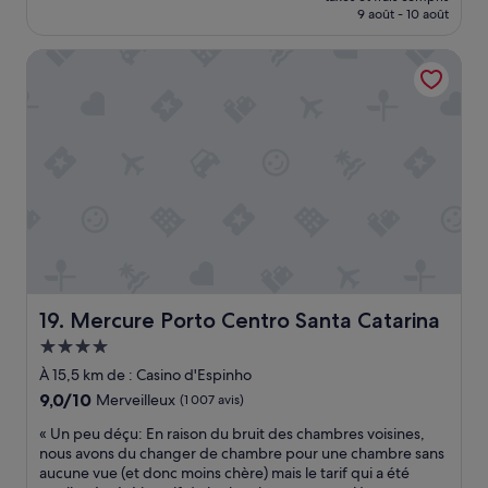
prix
9 août - 10 août
r
r
l
est
i
à
e
de
z
p
Mercure Porto Centro Santa Catarina
v
153 €
a
i
u
t
e
e
i
d
s
o
.
u
n
R
r
o
a
l
r
p
e
a
p
D
n
o
o
y
r
u
p
t
r
r
q
o
i
u
,
Mercure Porto Centro Santa Catarina
19. Mercure Porto Centro Santa Catarina
o
a
e
Hébergement
r
l
n
i
i
4.0 étoiles
v
À 15,5 km de : Casino d'Espinho
n
t
i
9.0
9,0/10
Merveilleux
(1 007 avis)
f
é
r
sur
o
p
o
«
« Un peu déçu: En raison du bruit des chambres voisines,
10,
r
r
n
U
nous avons du changer de chambre pour une chambre sans
Merveilleux,
m
i
n
n
aucune vue (et donc moins chère) mais le tarif qui a été
(1 007 avis)
a
x