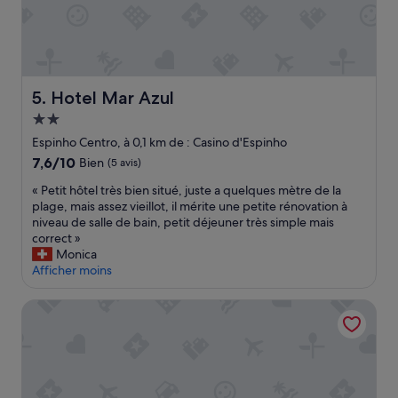
u
a
u
n
m
r
p
e
s
a
r
a
r
c
l
k
o
o
Hotel Mar Azul
5. Hotel Mar Azul
i
m
c
n
m
a
Hébergement
g
e
l
2.0 étoiles
Espinho Centro, à 0,1 km de : Casino d'Espinho
g
p
i
r
7.6
7,6/10
r
Bien
(5 avis)
s
a
sur
é
a
«
« Petit hôtel très bien situé, juste a quelques mètre de la
t
10,
v
t
P
plage, mais assez vieillot, il mérite une petite rénovation à
u
Bien,
u
i
e
niveau de salle de bain, petit déjeuner très simple mais
i
(5 avis)
e
o
t
correct »
t
à
n
i
Monica
e
l
,
t
Afficher moins
x
a
R
h
t
r
i
ô
é
The Social Hub Porto
é
b
t
r
s
e
e
i
e
i
l
e
r
r
t
u
v
a
r
r
a
e
è