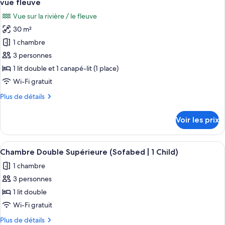
vue fleuve
Chambre
les
Vue sur la rivière / le fleuve
Premium,
photos
vue
30 m²
pour
fleuve
1 chambre
ce
type
3 personnes
de
1 lit double et 1 canapé-lit (1 place)
chambre :
Wi-Fi gratuit
Chambre
Plus
Plus de détails
Double
de
Supérieure,
détails
Voir les prix
sur
1
le
lit
type
Afficher
Une chambre d’hôtel avec un lit, un bu
double
5
de
Chambre Double Supérieure (Sofabed | 1 Child)
toutes
et
chambre
1 chambre
Chambre
les
1
Double
3 personnes
photos
canapé-
Supérieure,
pour
1 lit double
lit,
1
ce
lit
vue
Wi-Fi gratuit
double
type
fleuve
Plus
Plus de détails
et