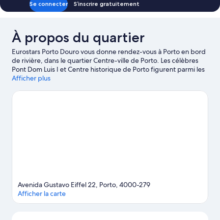
Se connecter
S’inscrire gratuitement
À propos du quartier
Eurostars Porto Douro vous donne rendez-vous à Porto en bord
de rivière, dans le quartier Centre-ville de Porto. Les célèbres
Pont Dom Luis I et Centre historique de Porto figurent parmi les
immanquables, tandis que l'emblématique Plage de Matosinhos
Afficher plus
vous invite à découvrir la beauté naturelle des lieux. Envie de
vivre un moment unique lors de votre séjour ? Consultez l'affiche
des fantastiques Centre de Congrès Alfandega et Jardins du
Palais de cristal, et préparez-vous à vibrer !
Consultez notre
guide de voyage sur Porto
Avenida Gustavo Eiffel 22, Porto, 4000-279
Afficher la carte