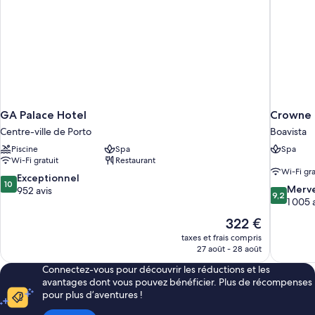
personne,
vue
fleuve
GA Palace Hotel
Crowne 
Centre-ville de Porto
Boavista
Piscine
Spa
Spa
Wi-Fi gratuit
Restaurant
Wi-Fi gra
10.0
Exceptionnel
10
9.2
Merve
sur
952 avis
9,2
sur
1 005 
10,
10,
Exceptionnel,
Le
322 €
Merveilleu
952 avis
nouveau
taxes et frais compris
1 005 avis
prix
27 août - 28 août
est
Connectez-vous pour découvrir les réductions et les
de
avantages dont vous pouvez bénéficier. Plus de récompenses
322 €
pour plus d’aventures !