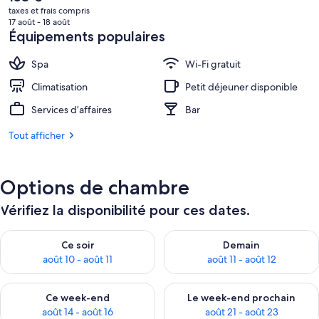
prix
taxes et frais compris
actuel
17 août - 18 août
est
Équipements populaires
de
153 €.
Spa
Wi-Fi gratuit
Climatisation
Petit déjeuner disponible
Services d’affaires
Bar
Tout afficher
Options de chambre
Vérifiez la disponibilité pour ces dates.
Vérifier la disponibilité pour ce soir août 10 - août 11
Vérifier la disponibilité pour 
Ce soir
Demain
août 10 - août 11
août 11 - août 12
Vérifier la disponibilité pour ce week-end août 14 - août 16
Vérifier la disponibilité pour
Ce week-end
Le week-end prochain
août 14 - août 16
août 21 - août 23