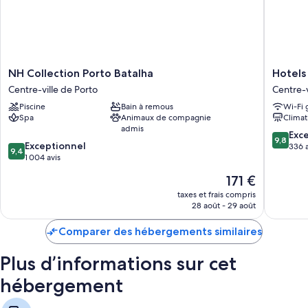
NH
Hotels
NH Collection Porto Batalha
Hotels
Collection
705
Centre-ville de Porto
Centre-v
Porto
Porto
Piscine
Bain à remous
Wi-Fi 
Batalha
Prime
Spa
Animaux de compagnie
Climat
Centre-
Home
admis
ville
Centre-
9.8
Exc
9,8
9.4
de
Exceptionnel
ville
sur
336 a
9,4
sur
Porto
1 004 avis
de
10,
10,
Porto
Exceptio
Le
171 €
Exceptionnel,
336 avis
nouveau
1 004 avis
taxes et frais compris
prix
28 août - 29 août
est
de
Comparer des hébergements similaires
171 €
Plus d’informations sur cet
hébergement