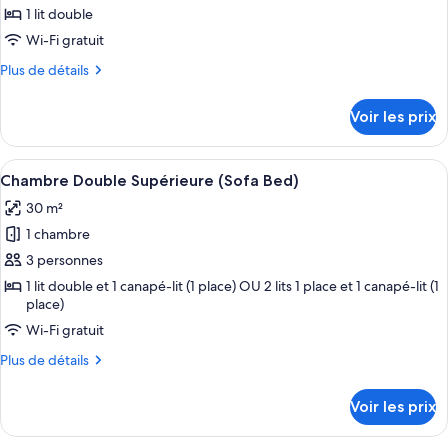
ou
pour
1 lit double
avec
ce
lits
Wi-Fi gratuit
jumeaux
type
Plus
Plus de détails
de
de
chambre :
détails
Voir les prix
sur
Chambre
le
Double
type
Afficher
Une chambre d’hôtel moderne avec un p
pour
5
de
Chambre Double Supérieure (Sofa Bed)
toutes
chambre
1
30 m²
Chambre
les
personne
Double
1 chambre
photos
(Single
pour
pour
3 personnes
use)
1
ce
personne
1 lit double et 1 canapé-lit (1 place) OU 2 lits 1 place et 1 canapé-lit (1
(Single
place)
type
use)
de
Wi-Fi gratuit
chambre :
Plus
Plus de détails
Chambre
de
détails
Double
Voir les prix
sur
Supérieure
le
(Sofa