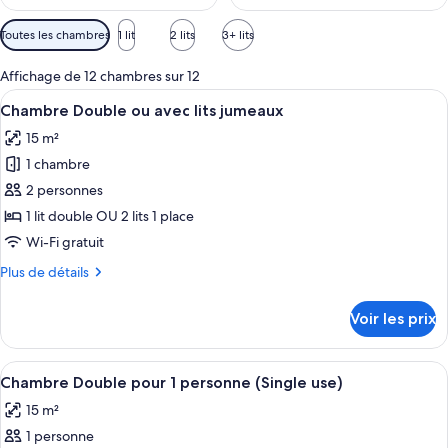
Filtres
Toutes les chambres
1 lit
2 lits
3+ lits
disponibles
pour
Affichage de 12 chambres sur 12
les
Afficher
Une chambre à coucher avec un grand l
6
Chambre Double ou avec lits jumeaux
chambres
toutes
15 m²
les
1 chambre
photos
pour
2 personnes
ce
1 lit double OU 2 lits 1 place
type
Wi-Fi gratuit
de
Plus
Plus de détails
chambre :
de
Chambre
détails
Voir les prix
sur
Double
le
ou
type
Afficher
Une chambre moderne avec un grand lit
avec
6
de
Chambre Double pour 1 personne (Single use)
toutes
lits
chambre
15 m²
Chambre
les
jumeaux
Double
1 personne
photos