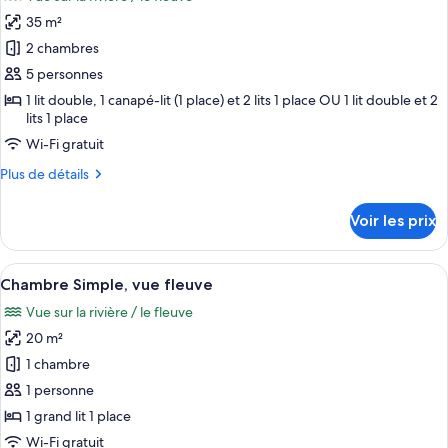
Suite
les
Junior
35 m²
photos
pour
2 chambres
ce
5 personnes
type
1 lit double, 1 canapé-lit (1 place) et 2 lits 1 place OU 1 lit double et 2
de
lits 1 place
chambre :
Wi-Fi gratuit
Chambre
Plus
Plus de détails
Familiale,
de
2
détails
Voir les prix
sur
chambres,
le
vue
type
Afficher
Une chambre d’hôtel avec un grand lit
fleuve
7
de
Chambre Simple, vue fleuve
toutes
chambre
Vue sur la rivière / le fleuve
Chambre
les
Familiale,
20 m²
photos
2
pour
1 chambre
chambres,
ce
vue
1 personne
fleuve
type
1 grand lit 1 place
de
Wi-Fi gratuit