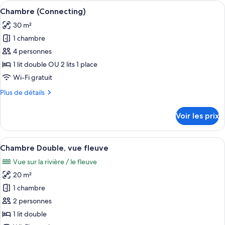
type
Afficher
Une chambre d’hôtel avec un grand lit,
Bed)
5
de
Chambre (Connecting)
toutes
chambre
30 m²
Chambre
les
Double
1 chambre
photos
Supérieure
pour
4 personnes
(Sofa
ce
Bed)
1 lit double OU 2 lits 1 place
type
Wi-Fi gratuit
de
Plus
Plus de détails
chambre :
de
Chambre
détails
Voir les prix
sur
(Connecting)
le
type
Afficher
Une chambre à coucher avec un grand l
10
de
Chambre Double, vue fleuve
toutes
chambre
Vue sur la rivière / le fleuve
Chambre
les
(Connecting)
20 m²
photos
pour
1 chambre
ce
2 personnes
type
1 lit double
de