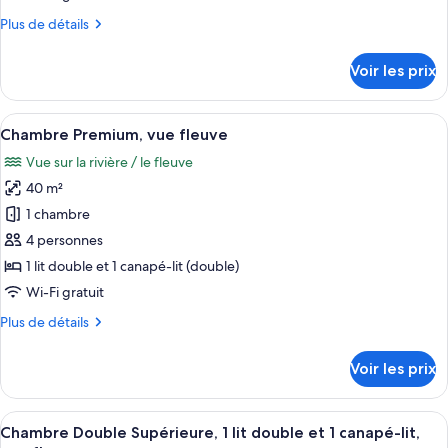
chambre :
Plus
Plus de détails
Chambre
de
Simple,
détails
Voir les prix
vue
sur
le
fleuve
type
Afficher
Une chambre d’hôtel moderne avec un pl
5
de
Chambre Premium, vue fleuve
toutes
chambre
Vue sur la rivière / le fleuve
Chambre
les
Simple,
40 m²
photos
vue
pour
1 chambre
fleuve
ce
4 personnes
type
1 lit double et 1 canapé-lit (double)
de
Wi-Fi gratuit
chambre :
Plus
Plus de détails
Chambre
de
Premium,
détails
Voir les prix
vue
sur
le
fleuve
type
Afficher
Une chambre d’hôtel moderne, dotée d’
5
de
Chambre Double Supérieure, 1 lit double et 1 canapé-lit,
toutes
chambre