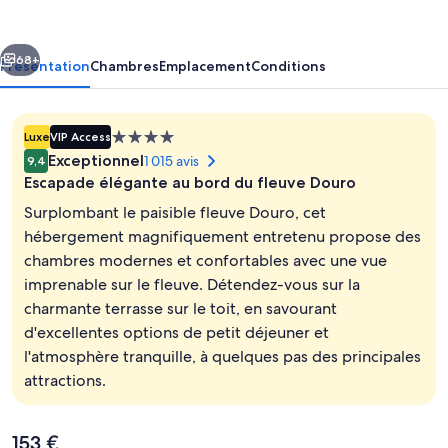
Douro
cédent
Suivant
68+
Présentation
Chambres
Emplacement
Conditions
Hébergement
Luxe
VIP Access
4.0 étoiles
Exceptionnel
1 015 avis
9,4
Escapade élégante au bord du fleuve Douro
Surplombant le paisible fleuve Douro, cet
hébergement magnifiquement entretenu propose des
chambres modernes et confortables avec une vue
Vue depuis l’hébergement
imprenable sur le fleuve. Détendez-vous sur la
charmante terrasse sur le toit, en savourant
d'excellentes options de petit déjeuner et
l'atmosphère tranquille, à quelques pas des principales
attractions.
Le
153 €