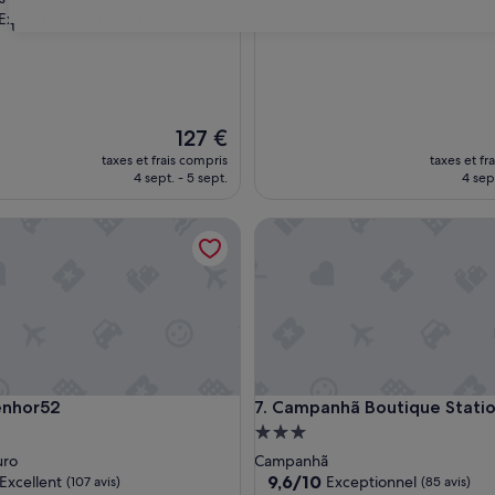
Exceptionnel
(128 avis)
31
nnel,
Le
127 €
nouveau
taxes et frais compris
taxes et fr
prix
4 sept. - 5 sept.
4 sept
est
de
or52
Campanhã Boutique Station
127 €
or52
Campanhã Boutique Station
enhor52
7. Campanhã Boutique Stati
ment
Hébergement
es
3.0 étoiles
uro
Campanhã
9.6
9,6/10
Excellent
Exceptionnel
(107 avis)
(85 avis)