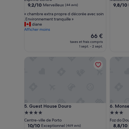
9.2
9.8
9,2/10
9,8/10
Merveilleux
(44 avis)
sur
sur
«
« chambre extra propre d décorée avec soin
10,
10,
c
.Environnement tranquille »
Merveilleux,
Exceptio
h
diane
(44 avis)
(128 avis)
a
Afficher moins
m
Le
66 €
b
nouveau
taxes et frais compris
r
prix
1 sept. - 2 sept.
e
est
e
de
Guest House Douro
Monsenh
x
66 €
t
r
a
p
r
o
p
r
Guest House Douro
Monsenh
5. Guest House Douro
6. Mons
e
d
Hébergement
Héberge
d
4.0 étoiles
3.0 étoil
Centre-ville de Porto
Foz do Do
é
10.0
8.8
10/10
8,8/10
Exceptionnel
(469 avis)
c