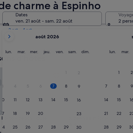
de charme à Espinho
Dans deux semaines
Dates
Voyag
21 août - 23 août
ven. 21 août - sam. 22 août
2 pers
Dans deux mois
2 oct. - 4 oct.
Les
août 2026
mois
affichés
sont
lundi
mardi
mercredi
jeudi
vendredi
samedi
dimanche
lundi
m
lun.
mar.
mer.
jeu.
ven.
sam.
dim.
lun.
mar.
sons d’hôtes
August
2026
et
rto - Beach House
Be&See In River
1
1
2
2
September
2026.
3
4
5
6
7
8
7
8
9
9
10
11
12
13
14
15
14
15
1
16
17
18
19
20
21
22
21
22
2
23
rto - Beach House
Be&See In River
 Porto - Beach House
3. Be&See In River
ment
Hébergement
24
25
26
27
28
29
28
29
3
30
es
2.5 étoiles
s Centro
Ovar