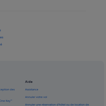
s
tes
té
 les animaux de compagnie
Aide
rant
xception des
Assistance
 du shopping
Annuler votre vol
r l’océan
e One Key™
Annuler une réservation d'hôtel ou de location de