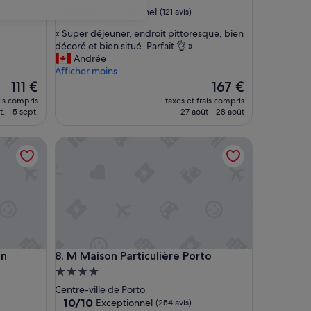
9.8
9,8/10
Exceptionnel
(121 avis)
sur
«
« Super déjeuner, endroit pittoresque, bien
10,
S
décoré et bien situé. Parfait 👌 »
Exceptionnel,
u
Andrée
(121 avis)
p
Afficher moins
e
Le
Le
111 €
167 €
r
nouveau
nouveau
ais compris
taxes et frais compris
d
prix
prix
. - 5 sept.
27 août - 28 août
é
est
est
j
de
de
M Maison Particulière Porto
e
111 €
167 €
u
n
e
r
,
e
n
d
M Maison Particulière Porto
on
8. M Maison Particulière Porto
r
o
Hébergement
i
4.0 étoiles
Centre-ville de Porto
t
10.0
10/10
Exceptionnel
(254 avis)
p