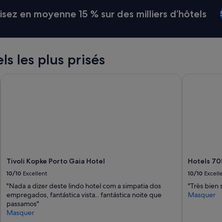
ez en moyenne 15 % sur des milliers d’hôtels
els les plus prisés
Tivoli Kopke Porto Gaia Hotel
Hotels 705
Tivoli Kopke Porto Gaia Hotel
Hotels 70
10/10
Excellent
10/10
Excell
"Nada a dizer deste lindo hotel com a simpatia dos
"Très bien 
empregados, fantástica vista.. fantástica noite que
Masquer
passamos"
Masquer