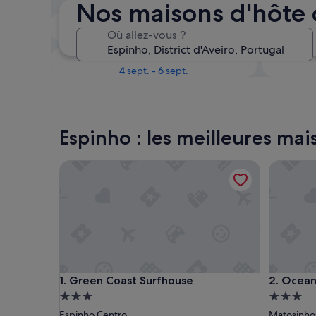
Nos maisons d'hôte 
Le week-end prochain
Où allez-vous ?
14 août - 16 août
Dans un mois
4 sept. - 6 sept.
Espinho : les meilleures mai
Green Coast Surfhouse
Ocean Po
Green Coast Surfhouse
Ocean Po
1. Green Coast Surfhouse
2. Ocean
Hébergement
Héberge
3.0 étoiles
3.0 étoil
Espinho Centro
Matosinho