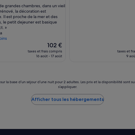
sur
a de grandes chambres, dans un vieil
10,
énové, la décoration est
,
Exceptionnel,
. Il est proche de la mer et des
(85 avis)
s, le petit dejeuner est basique
t. »
ia
oins
Le
102 €
nouveau
taxes et frais compris
taxes et fr
prix
16 août - 17 août
9 aoû
est
de
102 €
 sur la base d’un séjour d’une nuit pour 2 adultes. Les prix et la disponibilité so
s’appliquer.
Afficher tous les hébergements