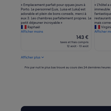
sur
sur
o
«
«
« Emplacement parfait pour qques jours à
« L'hôtel 
10,
10,
r
E
L
Porto. Le personnel (Luis, Luisa et Luka) est
immeuble r
Exceptionnel,
Excellent
é
m
'
adorable et plein de bons conseils, merci à
fantastique
(469 avis)
(107 avis)
e
p
h
eux 3. Les chambres parfaitement propres. Le
restaurant
a
l
ô
petit déjeuner incroyable »
mais correc
v
a
t
Raphaël
Virgin
e
c
e
Afficher moins
Afficher m
c
e
l
Le
143 €
s
m
a
nouveau
taxes et frais compris
o
e
d
prix
12 août - 13 août
i
n
e
est
n
t
g
de
.
Afficher plus
p
r
143 €
E
a
a
n
r
n
Prix
Prix par nuit le plus bas trouvé au cours des 24 dernières heures
v
f
d
par
i
a
e
nuit
r
i
s
le
o
t
c
plus
n
p
h
bas
n
o
a
trouvé
e
u
m
au
m
r
b
cours
e
q
r
des
n