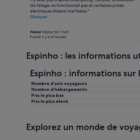
e
o
de l’étage ne fonctionnait pas et certaines prises
l
v
électriques étaient mal fixées."
(
é
Masquer
L
,
u
l
i
a
Nawal
Séjour de 1 nuit
s
d
Publié il y a 16 heures
,
é
L
c
u
o
Espinho : les informations ut
i
r
s
a
a
t
Espinho : informations sur 
e
i
t
o
Nombre d’avis voyageurs
L
n
Nombre d’hébergements
u
e
Prix le plus bas
k
s
Prix le plus élevé
a
t
)
f
e
a
s
n
Explorez un monde de voya
t
t
a
a
d
s