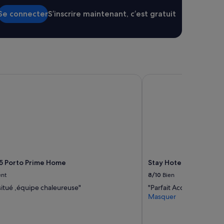
e
Se connecter
S’inscrire maintenant, c’est gratuit
n
s
i
t
u
é
.
 Porto Prime Home
Stay Hotel Porto Aero
P
a
r
f
a
i
t
👌
»
5 Porto Prime Home
Stay Hotel Porto Aero
ent
8/10
Bien
situé ,équipe chaleureuse"
"Parfait Accueil aimabl
Masquer