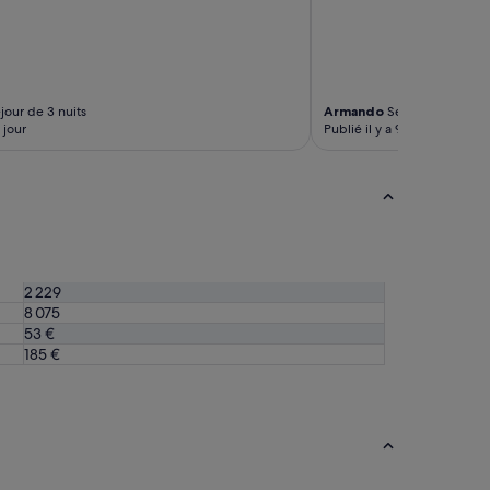
jour de 3 nuits
Armando
Séjour de 1 nuit
1 jour
Publié il y a 9 jours
2 229
8 075
53 €
185 €