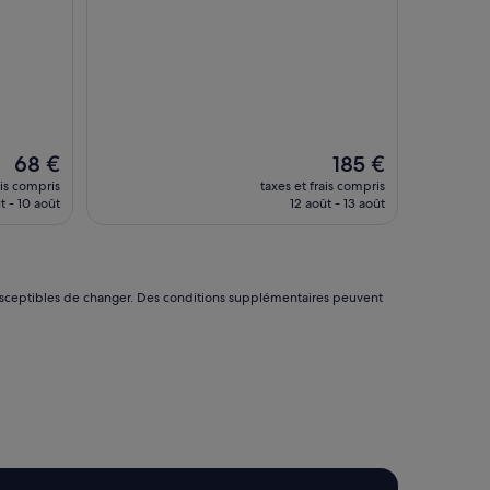
sur
i
10,
t
Exceptionnel,
t
(254 avis)
o
r
e
s
q
Le
Le
68 €
185 €
u
nouveau
nouveau
ais compris
taxes et frais compris
e
prix
prix
t - 10 août
12 août - 13 août
,
est
est
b
de
de
i
68 €
185 €
e
n
nt susceptibles de changer. Des conditions supplémentaires peuvent
d
é
c
o
r
é
e
t
b
i