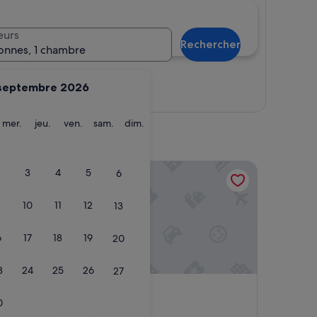
eurs
Rechercher
onnes, 1 chambre
septembre 2026
Afficher la carte
ardi
mercredi
jeudi
vendredi
samedi
dimanche
mer.
jeu.
ven.
sam.
dim.
Mo House
3
4
5
6
10
11
12
13
6
17
18
19
20
3
24
25
26
27
Mo House
4. Mo House
Hébergement
0
3.0 étoiles
Centre-ville de Porto