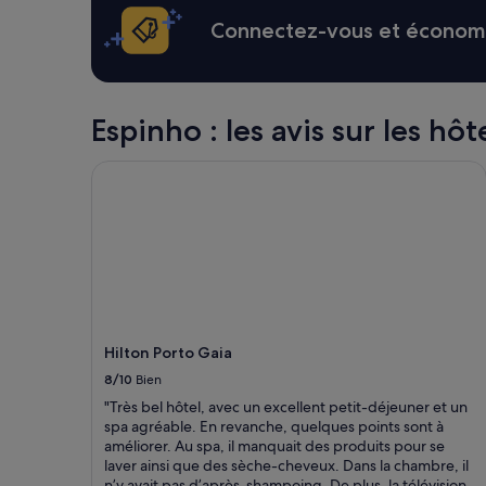
q
e
24 dernières
t
u
s
heures
Connectez-vous et économis
t
e
,
sur
r
s
d
la
a
j
a
base
n
o
n
d’un
q
u
s
séjour
Espinho : les avis sur les hôt
u
r
u
d’une
i
s
n
nuit
Hilton Porto Gaia
l
à
v
pour
l
P
i
2 adultes.
e
o
e
Les
»
r
i
prix
t
l
et
o
i
la
.
m
disponibilité
L
m
sont
e
e
susceptibles
Hilton Porto Gaia
p
u
de
e
b
changer.
8/10
Bien
r
l
Des
"Très bel hôtel, avec un excellent petit-déjeuner et un
s
e
conditions
spa agréable. En revanche, quelques points sont à
o
r
supplémentaires
améliorer. Au spa, il manquait des produits pour se
n
é
peuvent
laver ainsi que des sèche-cheveux. Dans la chambre, il
n
n
s’appliquer.
n’y avait pas d’après-shampoing. De plus, la télévision