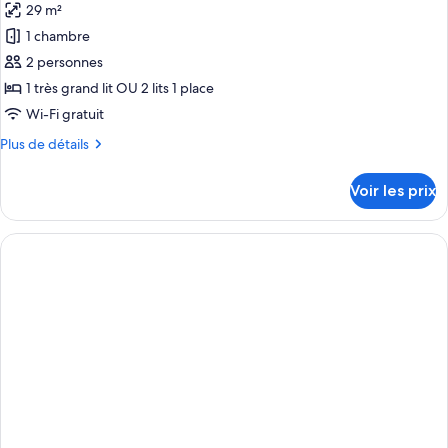
29 m²
Suite
les
Acces)
Présidentielle,
1 chambre
photos
vue
pour
2 personnes
mer
ce
(Sky
1 très grand lit OU 2 lits 1 place
Lounge
type
Wi-Fi gratuit
Acces)
de
Plus
Plus de détails
chambre :
de
Chambre
détails
Voir les prix
sur
Double
le
(Privilege
type
Bali
de
Bed
chambre
Chambre
-
Double
Sky
(Privilege
Lounge
Bali
Bed
Acces)
-
Sky
Lounge
Acces)