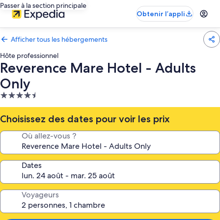
Passer à la section principale
Obtenir l’appli
Afficher tous les hébergements
Hôte professionnel
Reverence Mare Hotel - Adults
Only
Hébergement
4.5 étoiles
Choisissez des dates pour voir les prix
Où allez-vous ?
Dates
Voyageurs