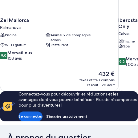
Zel Mallorca
Iberosta
Only
Palmanova
Calvia
Piscine
Animaux de compagnie
admis
Piscine
Wi-Fi gratuit
Restaurant
Spa
9.0
Merveilleux
9,0
sur
153 avis
9.2
Merve
9,2
10,
sur
1 005 
Merveilleux,
10,
Le
432 €
153 avis
Merveilleu
nouveau
taxes et frais compris
1 005 avis
prix
19 août - 20 août
est
Connectez-vous pour découvrir les réductions et les
de
avantages dont vous pouvez bénéficier. Plus de récompenses
432 €
pour plus d’aventures !
Se connecter
S’inscrire gratuitement
À propos du quartier