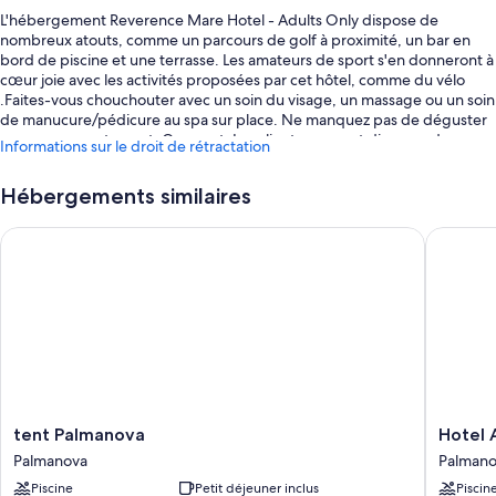
L'hébergement Reverence Mare Hotel - Adults Only dispose de
nombreux atouts, comme un parcours de golf à proximité, un bar en
bord de piscine et une terrasse. Les amateurs de sport s'en donneront à
cœur joie avec les activités proposées par cet hôtel, comme du vélo
.Faites-vous chouchouter avec un soin du visage, un massage ou un soin
de manucure/pédicure au spa sur place. Ne manquez pas de déguster
un repas au restaurant, Gourmet. Les clients peuvent disposer de
Informations sur le droit de rétractation
diverses prestations, comme un jardin et un service de nettoyage à
sec / blanchisserie, tout en restant connectés avec le Wi-Fi gratuit dans
Hébergements similaires
les chambres.
Parmi les autres petits plus qui vous attendent :
tent Palmanova
Hotel Ag
6 piscines extérieures et piscine couverte, avec chaises longues et
parasols
Location de vélos, parking en libre-service (en supplément) et
borne de recharge pour voitures électriques
Réception ouverte 24 h/24, location de scooters et salle de réunion
Coffre-fort à la réception, ascenseur et service d'assistance pour les
visites touristiques ou l'achat de billets
tent
Hotel
tent Palmanova
Hotel 
Les avis voyageurs sont particulièrement élogieux concernant le
Palmanova
Agua
Palmanova
Palman
personnel aux petits soins
Palmanova
Beach
Piscine
Petit déjeuner inclus
Piscin
-