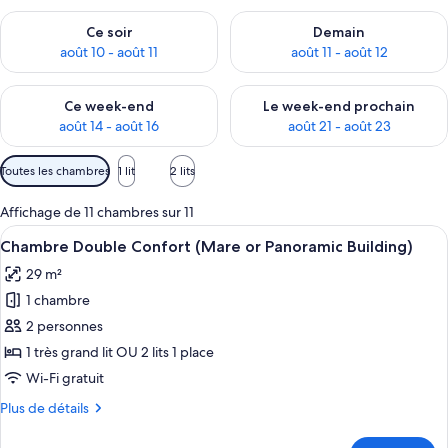
Vérifier la disponibilité pour ce soir août 10 - août 11
Vérifier la disponibilité pour 
Ce soir
Demain
août 10 - août 11
août 11 - août 12
Vérifier la disponibilité pour ce week-end août 14 - août 16
Vérifier la disponibilité pour
Ce week-end
Le week-end prochain
août 14 - août 16
août 21 - août 23
Filtres
Toutes les chambres
1 lit
2 lits
disponibles
pour
Affichage de 11 chambres sur 11
les
Afficher
Chambre Double Confort (Mare or Panor
24
Chambre Double Confort (Mare or Panoramic Building)
chambres
toutes
29 m²
les
1 chambre
photos
pour
2 personnes
ce
1 très grand lit OU 2 lits 1 place
type
Wi-Fi gratuit
de
Plus
Plus de détails
chambre :
de
Chambre
détails