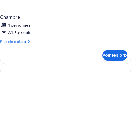
Chambre
4 personnes
Wi-Fi gratuit
Plus
Plus de détails
de
détails
Voir les prix
sur
le
type
de
chambre
Chambre