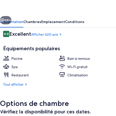
Hotel
-
cédent
Suivant
Adults
281+
Présentation
Chambres
Emplacement
Conditions
Only
Avis
Excellent
8,8
Afficher 620 avis
8,8 sur 10
voyageurs
Équipements populaires
Piscine
Bain à remous
Spa
Wi-Fi gratuit
Restaurant
Climatisation
Piscine couverte, 6 piscines extérieure
Tout afficher
Options de chambre
Vérifiez la disponibilité pour ces dates.