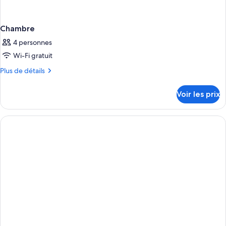
Chambre
4 personnes
Wi-Fi gratuit
Plus
Plus de détails
de
détails
Voir les prix
sur
le
type
de
chambre
Chambre