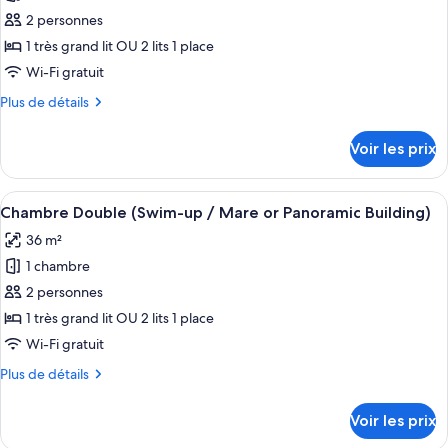
or
vue
pour
2 personnes
Panoramic
partielle
ce
sur
Building)
1 très grand lit OU 2 lits 1 place
la
type
Wi-Fi gratuit
mer
de
(Mare
Plus
Plus de détails
chambre :
or
de
Chambre,
Panoramic
détails
Voir les prix
Building)
sur
vue
le
mer
type
Afficher
Chambre Double (Swim-up / Mare or Pan
(Panoramic
20
de
Chambre Double (Swim-up / Mare or Panoramic Building)
toutes
Building)
chambre
36 m²
Chambre,
les
vue
1 chambre
photos
mer
pour
2 personnes
(Panoramic
ce
Building)
1 très grand lit OU 2 lits 1 place
type
Wi-Fi gratuit
de
Plus
Plus de détails
chambre :
de
Chambre
détails
Voir les prix
sur
Double
le