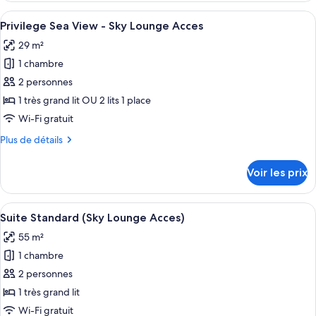
(Swim-
type
Afficher
Privilege Sea View - Sky Lounge Acces |
up
9
de
Privilege Sea View - Sky Lounge Acces
toutes
/
chambre
29 m²
Chambre
les
Mare
Double
1 chambre
photos
or
(Swim-
pour
2 personnes
Panoramic
up
ce
/
Building)
1 très grand lit OU 2 lits 1 place
Mare
type
Wi-Fi gratuit
or
de
Panoramic
Plus
Plus de détails
chambre :
Building)
de
Privilege
détails
Voir les prix
sur
Sea
le
View
type
Afficher
Suite Standard (Sky Lounge Acces) | Li
-
9
de
Suite Standard (Sky Lounge Acces)
toutes
Sky
chambre
55 m²
Privilege
les
Lounge
Sea
1 chambre
photos
Acces
View
pour
2 personnes
-
ce
Sky
1 très grand lit
Lounge
type
Wi-Fi gratuit