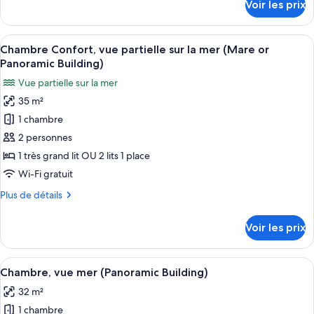
Voir les prix
sur
Double
le
Confort
type
Afficher
Chambre Confort, vue partielle sur la 
(Mare
15
de
Chambre Confort, vue partielle sur la mer (Mare or
toutes
or
chambre
Panoramic Building)
Chambre
les
Panoramic
Vue partielle sur la mer
Double
photos
Building)
Confort
35 m²
pour
(Mare
1 chambre
ce
or
Panoramic
type
2 personnes
Building)
de
1 très grand lit OU 2 lits 1 place
chambre :
Wi-Fi gratuit
Chambre
Plus
Plus de détails
Confort,
de
vue
détails
Voir les prix
sur
partielle
le
sur
type
Afficher
Literie de qualité supérieure, minibar,
la
17
de
Chambre, vue mer (Panoramic Building)
toutes
mer
chambre
32 m²
Chambre
les
(Mare
Confort,
1 chambre
photos