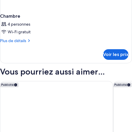
Chambre
4 personnes
Wi-Fi gratuit
Plus
Plus de détails
de
détails
Voir les prix
sur
le
type
Vous pourriez aussi aimer…
de
chambre
Chambre
Zel Mallorca
Iberostar
Publicité
Publicité