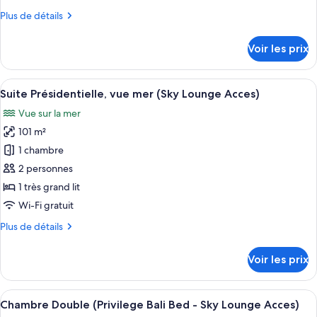
Acces
de
Plus
Plus de détails
chambre :
de
Suite
détails
Voir les prix
sur
Standard
le
(Sky
type
Afficher
Suite Présidentielle, vue mer (Sky Loun
Lounge
12
de
Suite Présidentielle, vue mer (Sky Lounge Acces)
toutes
Acces)
chambre
Vue sur la mer
Suite
les
Standard
101 m²
photos
(Sky
pour
1 chambre
Lounge
ce
Acces)
2 personnes
type
1 très grand lit
de
Wi-Fi gratuit
chambre :
Plus
Plus de détails
Suite
de
Présidentielle,
détails
Voir les prix
vue
sur
le
mer
type
Afficher
Chambre Double (Privilege Bali Bed - S
(Sky
11
de
Chambre Double (Privilege Bali Bed - Sky Lounge Acces)
toutes
Lounge
chambre