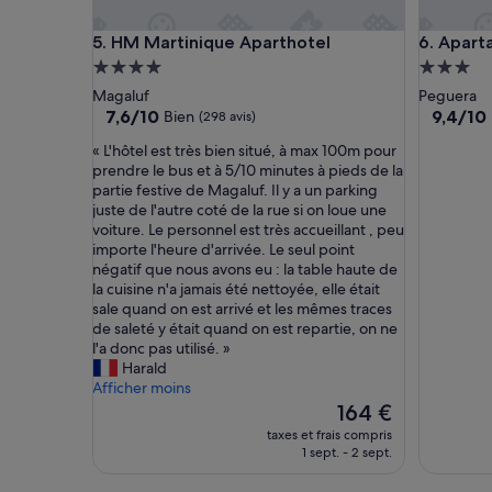
m
,
HM Martinique Aparthotel
Apartame
5. HM Martinique Aparthotel
6. Apar
p
e
Hébergement
Héberge
r
4.0 étoiles
3.0 étoil
Magaluf
Peguera
s
7.6
9.4
7,6/10
9,4/10
Bien
(298 avis)
o
sur
sur
n
«
« L'hôtel est très bien situé, à max 100m pour
10,
10,
n
L
prendre le bus et à 5/10 minutes à pieds de la
Bien,
Exceptio
e
'
partie festive de Magaluf. Il y a un parking
(298 avis)
(69 avis)
l
h
juste de l'autre coté de la rue si on loue une
a
ô
voiture. Le personnel est très accueillant , peu
c
t
importe l'heure d'arrivée. Le seul point
c
e
négatif que nous avons eu : la table haute de
u
l
la cuisine n'a jamais été nettoyée, elle était
e
e
sale quand on est arrivé et les mêmes traces
i
s
de saleté y était quand on est repartie, on ne
l
t
l'a donc pas utilisé. »
l
t
Harald
a
r
Afficher moins
n
è
Le
164 €
t
s
nouveau
taxes et frais compris
,
b
prix
1 sept. - 2 sept.
C
i
est
h
e
de