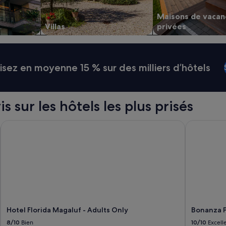
Maisons de vacan
Villas
privées
ez en moyenne 15 % sur des milliers d’hôtels
s sur les hôtels les plus prisés
Hotel Florida Magaluf - Adults Only
Bonanza Par
Hotel Florida Magaluf - Adults Only
Bonanza Pa
8/10
Bien
10/10
Excell