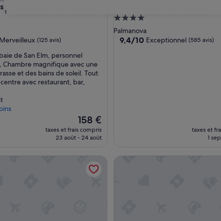
l Aparthotel Don Camilo
Aparthotel Ponent Mar
rsal Aparthotel Don Camilo
3. Aparthotel Ponent Mar
31
ment
Hébergement
es
4.0 étoiles
Palmanova
9.4
9,4/10
Merveilleux
Exceptionnel
(125 avis)
(585 avis)
sur
a baie de San Elm, personnel
10,
t, Chambre magnifique avec une
eux,
Exceptionnel,
asse et des bains de soleil. Tout
(585 avis)
centre avec restaurant, bar,
t
oins
Le
158 €
nouveau
taxes et frais compris
taxes et fr
prix
23 août - 24 août
1 sep
est
de
ntos Ponent
Cabot Las Velas Apartments
158 €