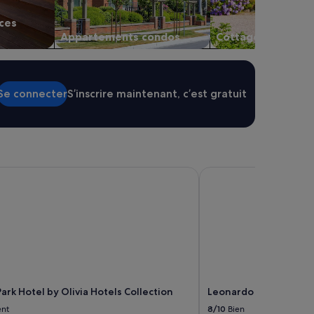
ces
Appartements condos
Cottages
Se connecter
S’inscrire maintenant, c’est gratuit
k Hotel by Olivia Hotels Collection
Leonardo Royal Hotel 
rk Hotel by Olivia Hotels Collection
Leonardo Royal Hotel
ent
8/10
Bien