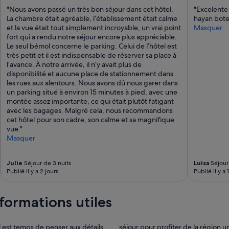
"Nous avons passé un très bon séjour dans cet hôtel.
"Excelente
La chambre était agréable, l’établissement était calme
hayan botel
et la vue était tout simplement incroyable, un vrai point
Masquer
fort qui a rendu notre séjour encore plus appréciable.
Le seul bémol concerne le parking. Celui de l’hôtel est
très petit et il est indispensable de réserver sa place à
l’avance. À notre arrivée, il n’y avait plus de
disponibilité et aucune place de stationnement dans
les rues aux alentours. Nous avons dû nous garer dans
un parking situé à environ 15 minutes à pied, avec une
montée assez importante, ce qui était plutôt fatigant
avec les bagages. Malgré cela, nous recommandons
cet hôtel pour son cadre, son calme et sa magnifique
vue."
Masquer
Julie
Séjour de 3 nuits
Luisa
Séjour 
Publié il y a 2 jours
Publié il y a 
formations utiles
 est temps de penser aux détails
séjour pour profiter de la région 