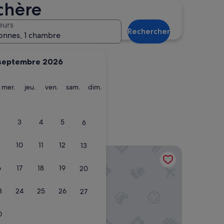
chère
Banyalbufar
eurs
Rechercher
onnes, 1 chambre
septembre 2026
ardi
mercredi
jeudi
vendredi
samedi
dimanche
mer.
jeu.
ven.
sam.
dim.
a
Banyalbufar
3
4
5
6
de vacances
10
11
12
13
Son Caliu Apartamentos
6
17
18
19
20
3
24
25
26
27
0