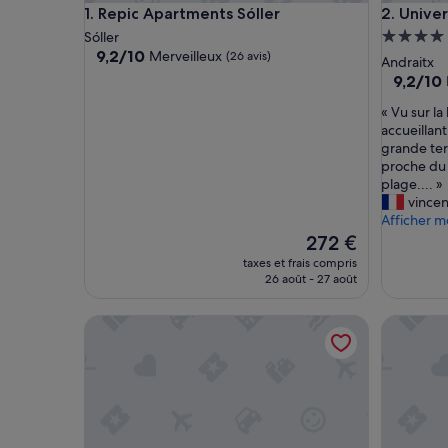
Repic Apartments Sóller
Universa
1. Repic Apartments Sóller
2. Unive
Héberge
Sóller
9.2
9,2/10
Merveilleux
(26 avis)
4.0 étoil
Andraitx
sur
9.2
9,2/10
10,
sur
Merveilleux,
«
« Vu sur l
10,
(26 avis)
V
accueillan
Merveill
u
grande terr
(125 avis)
s
proche du 
u
plage.... »
r
vincen
l
Afficher m
a
Le
272 €
b
nouveau
taxes et frais compris
a
prix
26 août - 27 août
i
est
e
de
HM Martinique Aparthotel
Apartame
d
272 €
e
S
a
n
E
l