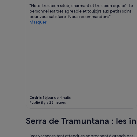
l
s
"Hotel tres bien situé, charmant et tres bien équipé. Le
e
d
personnel est tres agreable et toujojrs aux petits soins
i
e
pour vous satisfaire. Nous recommandons"
l
l
Masquer
.
a
T
p
o
a
u
r
t
t
p
i
r
e
o
f
c
e
h
s
e
t
d
i
u
v
c
Cedric
Séjour de 4 nuits
e
e
Publié il y a 23 heures
d
n
e
t
M
Serra de Tramuntana : les in
r
a
e
g
a
a
v
Vos vacances tant attendues approchent à grands pas, il
l