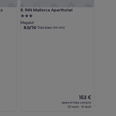
INN Mallorca Aparthotel
ts
8. INN Mallorca Aparthotel
Hébergement
3.0 étoiles
Magaluf
8.0
8,0/10
Très bien
(66 avis)
sur
10,
Très
bien,
(66 avis)
Le
153 €
nouveau
taxes et frais compris
prix
30 août - 31 août
est
de