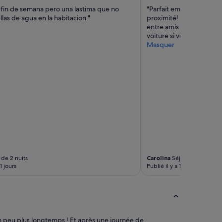
 fin de semana pero una lastima que no
"Parfait emplacement au
las de agua en la habitacion."
proximité! Hotel bien ent
entre amis ! Large choix
voiture si vous voulez vis
Masquer
de 2 nuits
Carolina
Séjour de 5 nuits
11 jours
Publié il y a 1 mois
un peu plus longtemps ! Et après une journée de