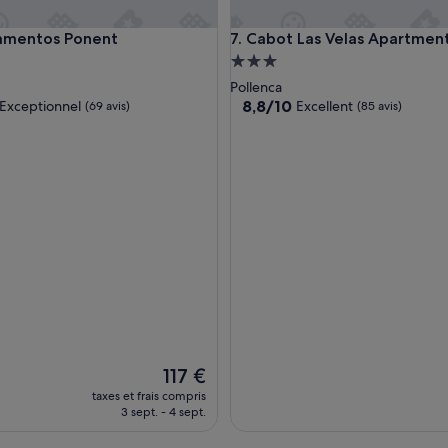
ntos Ponent
Cabot Las Velas Apartments
tamentos Ponent
7. Cabot Las Velas Apartmen
ment
Hébergement
es
3.0 étoiles
Pollenca
8.8
8,8/10
Exceptionnel
Excellent
(69 avis)
(85 avis)
sur
10,
nnel,
Excellent,
(85 avis)
Le
117 €
nouveau
taxes et frais compris
prix
3 sept. - 4 sept.
est
de