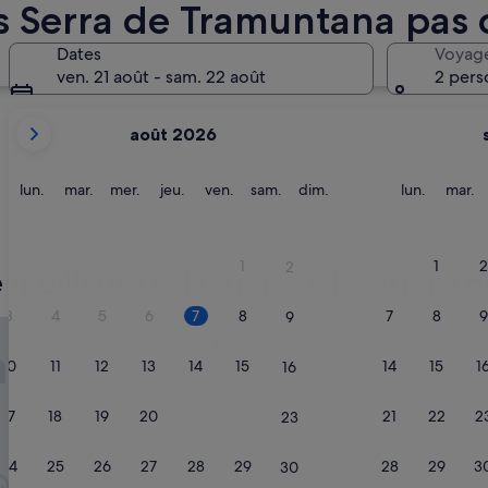
s Serra de Tramuntana pas 
Sóller
Pollença
Dates
Voyag
ven. 21 août - sam. 22 août
2 pers
Les
août 2026
mois
affichés
sont
lundi
mardi
mercredi
jeudi
vendredi
samedi
dimanche
lundi
m
lun.
mar.
mer.
jeu.
ven.
sam.
dim.
lun.
mar.
August
2026
Sóller
Pollenç
et
1
1
2
2
 meilleure sélection de locations 
September
2026.
3
4
5
6
7
8
7
8
9
9
l Aparthotel Don Camilo
Aparthotel Ponent Mar
10
11
12
13
14
15
14
15
1
16
17
18
19
20
21
22
21
22
2
23
24
25
26
27
28
29
28
29
3
30