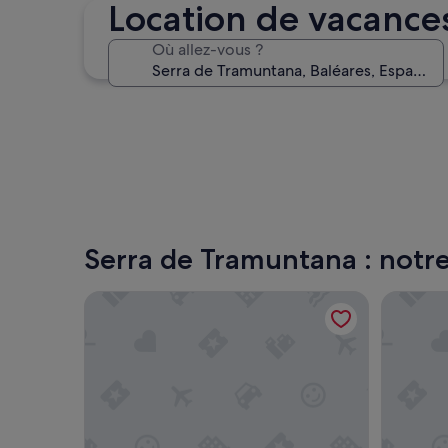
Location de vacance
Alcúdia
Où allez-vous ?
Alcúdia
Serra de Tramuntana : notre
Repic Apartments Sóller
Universa