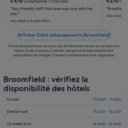
août
9,4
/
10
Exceptionnel ! (1 012 avis)
9,2
/
10
Extra
au 17
"Very friendly staff. Pool area was nice with fire
"Breakfast 
août.
pits."
Avis laissé le
Avis laissé le 9 août 2026
Afficher 5 366 hébergements (Broomfield)
Prix le plus bas trouvé au cours des 24 dernières heures sur la base d’un
séjour d’une nuit pour 2 adultes. Les prix et la disponibilité sont
susceptibles de changer. D’autres conditions peuvent s’appliquer.
Broomfield : vérifiez la
disponibilité des hôtels
Consulter
Ce soir
10 août - 11 août
les
prix
Consulter
Demain soir
11 août - 12 août
à
les
Broomfield
prix
Consulter
Ce week-end
14 août - 16 août