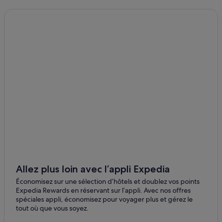
Denver : Appart’hôtels
Superior
Denver Art Museum : hôtels à proximité
Denver : Auberges de jeunesse
Denver : Auberges
Denver County : Appart’hôtels
Denver County : Auberges de jeunesse
Denver : Maison d’hôtes
Denver : hôtels Hôtels avec parking
Denver : hôtels Hôtels avec piscine
Denver : hôtels Hôtels de luxe
Denver : hôtels Hôtels écologiques
Denver : hôtels Hôtels historiques
Allez plus loin avec l’appli Expedia
Denver : hôtels Hôtels avec restaurant
Économisez sur une sélection d’hôtels et doublez vos points
Expedia Rewards en réservant sur l’appli. Avec nos offres
Denver : hôtels Hôtels avec spa
spéciales appli, économisez pour voyager plus et gérez le
tout où que vous soyez.
Denver : hôtels Hôtels d’aventure