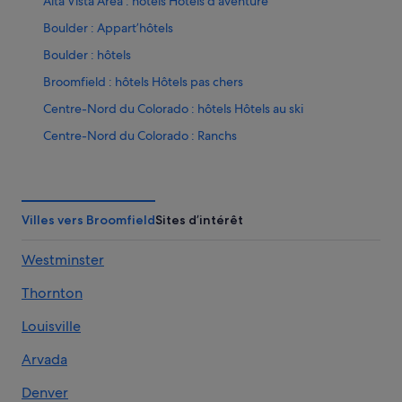
Alta Vista Area : hôtels Hôtels d’aventure
Boulder : Appart’hôtels
Boulder : hôtels
Broomfield : hôtels Hôtels pas chers
Centre-Nord du Colorado : hôtels Hôtels au ski
Centre-Nord du Colorado : Ranchs
Centre-Nord du Colorado : Résidences de vacances
Centre-Ville de Denver : hôtels Hôtels avec parking
Centre-Ville de Denver : hôtels Hôtels avec piscine
Villes vers Broomfield
Sites d’intérêt
Centre-Ville de Denver : hôtels Hôtels pas chers
Westminster
Centre-Ville de Denver : hôtels
Thornton
Colorado Convention Center : hôtels à proximité
Colorado State Capitol Building : hôtels à proximité
Louisville
Commerce City : hôtels
Arvada
Commons Park : hôtels à proximité
Denver