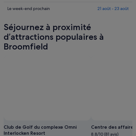
pour
à
les
cette
Broomfield
prix
Consulter
Le week-end prochain
21 août - 23 août
nuit,
pour
à
les
10
demain
Broomfield
prix
Séjournez à proximité
août
soir,
pour
à
-
11
ce
Broomfield
d’attractions populaires à
11
août
week-
pour
Broomfield
août
-
end,
le
12
14
week-
août
août
end
-
prochain,
16
21
août
août
-
23
août
Club de Golf du complexe Omni
Centre des affaires
Interlocken Resort
8.8/10 (81 avis)