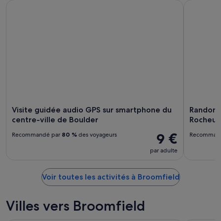
Visite guidée audio GPS sur smartphone du centre-ville de 
Randonnée
Visite guidée audio GPS sur smartphone du
Randonne
centre-ville de Boulder
Rocheus
9 €
Recommandé par
80 %
des voyageurs
Recomman
par adulte
Voir toutes les activités à Broomfield
Villes vers Broomfield