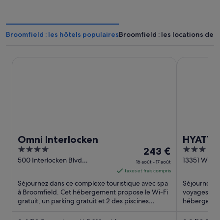
Broomfield : les hôtels populaires
Broomfield : les locations de 
Omni Interlocken
HYATT hous
Omni Interlocken
HYATT 
4
Le
3
243 €
Boulder
out
prix
out
500 Interlocken Blvd
13351 W Mi
16 août - 17 août
Broomfield CO
Broomfield
of
est
of
taxes et frais compris
5
de 243 €
5
Séjournez dans ce complexe touristique avec spa
Séjournez da
par
à Broomfield. Cet hébergement propose le Wi-Fi
voyages d'af
gratuit, un parking gratuit et 2 des piscines
nuit
hébergement
extérieures. D'après ...
le Wi-Fi grat
du 16