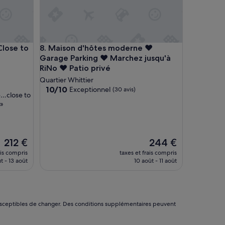
e
,
l
e
s
ose to Downtown
Maison d'hôtes moderne ♥ Garage Parking ♥ Marc
Close to
8. Maison d'hôtes moderne ♥
h
Garage Parking ♥ Marchez jusqu'à
ô
RiNo ♥ Patio privé
t
e
Quartier Whittier
s
10.0
10/10
Exceptionnel
(30 avis)
e…close to
é
sur
 »
t
10,
a
Exceptionnel,
i
(30 avis)
e
Le
Le
212 €
244 €
n
nouveau
nouveau
t
ais compris
taxes et frais compris
prix
prix
a
t - 13 août
10 août - 11 août
est
est
u
de
de
p
212 €
244 €
e
t
nt susceptibles de changer. Des conditions supplémentaires peuvent
i
t
s