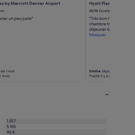
ss by Marriott Denver Airport
Hyatt Place Peña Stat
s
s
ent
10/10
Excellent
é
uner un peu juste"
"Très bon hôtel. Nous avo
d
chambre très agréable, le
e
déjeuner était très bon 
b
Masquer
o
n
n
e
s
s
o
de 1 nuit
Emilie
Séjour de 1 nuit
i
 2 mois
Publié il y a 3 mois
r
é
e
s
»
1 357
5 185
95 €