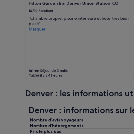
r
Hilton Garden Inn Denver Union Station, CO
i
de
o
b
changer.
10/10
Excellent
o
e
Des
"Chambre propre, piscine intérieure et hotel très bien
m
d
conditions
placé"
r
.
supplémentaires
Masquer
o
T
peuvent
o
h
s’appliquer.
m
e
y
m
f
a
o
i
r
n
a
p
julien
Séjour de 3 nuits
l
r
Publié il y a 4 heures
l
o
n
p
e
e
Denver : les informations ut
e
r
d
t
s
y
Denver : informations sur 
,
i
g
s
Nombre d’avis voyageurs
r
u
Nombre d’hébergements
e
n
Prix le plus bas
a
d