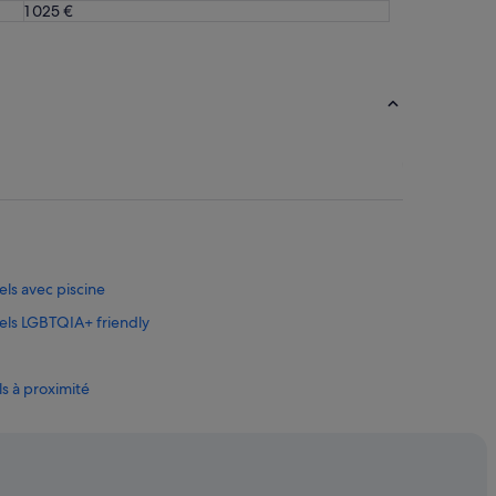
1 025 €
els avec piscine
tels LGBTQIA+ friendly
s à proximité