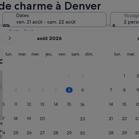
 de charme à Denver
Dans deux semaines
Dates
Voyag
21 août - 23 août
ven. 21 août - sam. 22 août
2 pers
Dans deux mois
2 oct. - 4 oct.
Les
août 2026
mois
affichés
sont
lundi
mardi
mercredi
jeudi
vendredi
samedi
dimanche
lundi
m
lun.
mar.
mer.
jeu.
ven.
sam.
dim.
lun.
mar.
sons d’hôtes
August
2026
et
 privée à Berkeley
Spacious Home for 7 with BB
1
1
2
2
September
2026.
3
4
5
6
7
8
7
8
9
9
10
11
12
13
14
15
14
15
1
16
17
18
19
20
21
22
21
22
2
23
 privée à Berkeley
Spacious Home for 7 with BB
ence privée à Berkeley
3. Spacious Home for 7 with
Fenced Yard
erkeley
24
25
26
27
28
29
28
29
3
30
Exceptionnel
(28 avis)
Quartier Washington Virginia Vale