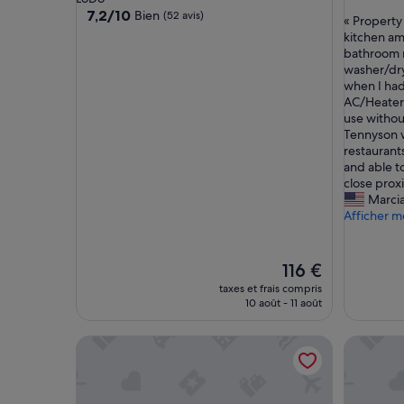
sur
7.2
7,2/10
Bien
(52 avis)
«
« Property
10,
sur
P
kitchen am
Exceptio
10,
r
bathroom r
(28 avis)
Bien,
o
washer/dry
(52 avis)
p
when I had
e
AC/Heater 
r
use without
t
Tennyson 
y
restaurant
i
and able t
s
close proxi
v
Marcia
e
Afficher m
r
y
c
Le
116 €
l
nouveau
taxes et frais compris
e
prix
10 août - 11 août
a
est
n
de
Downtown Denver Guesthouse Near RiNo
Walk to T
w
116 €
i
t
h