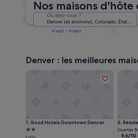
Nos maisons d'hôte
Le week-end prochain
Où allez-vous ?
14 août - 16 août
Dans un mois
4 sept. - 6 sept.
Denver : les meilleures mai
Good Hotels Downtown Denver
Résidence
Good Hotels Downtown Denver
Résidence
1. Good Hotels Downtown Denver
2. Résid
Hébergement
Quartier B
9.6
9,6/10
2.0 étoiles
LoDo