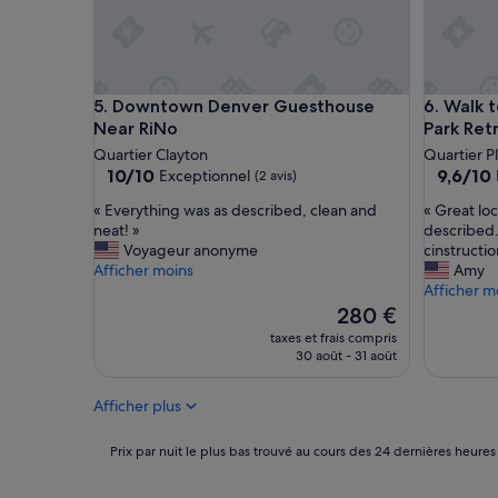
w
e
l
l
e
Downtown Denver Guesthouse Near RiNo
Walk to T
5. Downtown Denver Guesthouse
6. Walk 
q
u
Near RiNo
Park Ret
i
Quartier Clayton
Quartier Pl
p
10.0
9.6
10/10
9,6/10
Exceptionnel
(2 avis)
p
sur
sur
e
«
«
« Everything was as described, clean and
« Great loc
10,
10,
d
E
G
neat! »
described.
Exceptionnel,
Exceptio
k
v
r
Voyageur anonyme
cinstructio
(2 avis)
(25 avis)
i
e
e
Afficher moins
Amy
t
r
a
Afficher m
c
y
t
Le
280 €
h
t
l
nouveau
taxes et frais compris
e
h
o
prix
30 août - 31 août
n
i
c
est
a
n
a
de
Afficher plus
m
g
t
280 €
e
w
i
n
a
o
Prix
Prix par nuit le plus bas trouvé au cours des 24 dernières heures
i
s
n
par
t
a
.
nuit