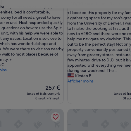
10.0
10/10
Exceptionnel
(1 avis)
 is very clean with well equipped
31
sur
enities, bed is comfortable,
«
« I booked this property for my fami
nnel,
10,
oomy for all needs, great to have
I
a gathering space for my son's gra
Exceptionnel,
er in unit. Host responded quickly
b
from the University of Denver. I wa
(1 avis)
 questions on how to use the Split
o
to finalize the booking at first, as t
unit, with his help we were able to
o
new to VRBO and there were no re
 any issues. Location is so close to
k
help me navigate my decision. Thi
which has wonderful shops and
e
out to be the perfect stay! Not only
s. We were there to visit son nearby
d
property conveniently positioned (
o walk to most places because of
t
away from grocery stores, restaura
mity. »
h
few minutes' drive to DU), but it is 
 C.
i
appointed with everything we ne
oins
s
during our weekend. The...
p
Kirsten B.
r
Afficher moins
o
Le
257 €
p
nouveau
taxes et frais compris
taxes et fr
e
prix
8 sept. - 9 sept.
31 ao
r
est
t
de
op Restaurants From Platt Park Retreat
Cozy Neighborhood Spot Cl
y
257 €
f
o
r