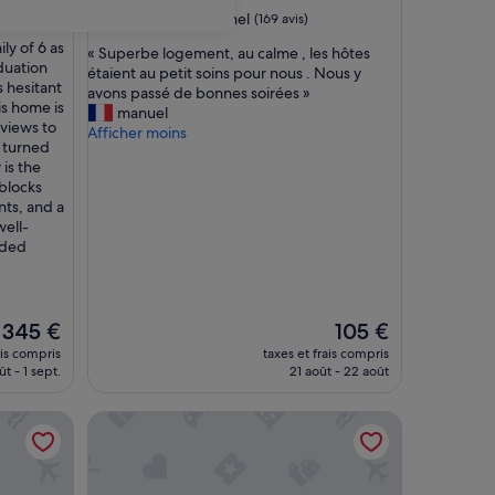
9.8
9,8/10
Exceptionnel
(169 avis)
sur
ly of 6 as
«
« Superbe logement, au calme , les hôtes
10,
duation
S
étaient au petit soins pour nous . Nous y
Exceptionnel,
s hesitant
u
avons passé de bonnes soirées »
(169 avis)
his home is
p
manuel
views to
e
Afficher moins
s turned
r
 is the
b
blocks
e
nts, and a
l
well-
o
eded
g
e
m
e
Le
Le
345 €
105 €
n
nouveau
nouveau
t
ais compris
taxes et frais compris
prix
prix
,
ût - 1 sept.
21 août - 22 août
est
est
a
de
de
u
ose to Downtown
Maison d'hôtes moderne ♥ Garage Parking ♥ Marc
345 €
105 €
c
a
l
m