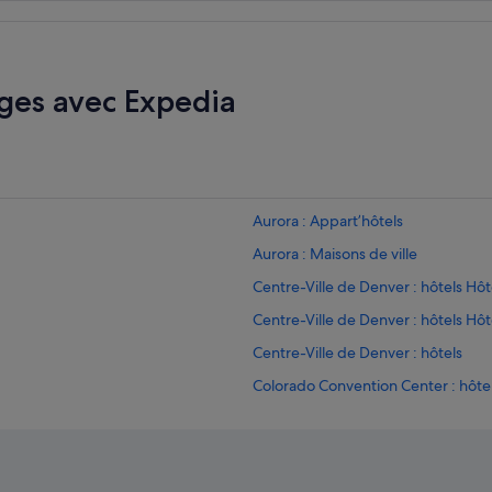
e
w
»
a
s
h
ges avec Expedia
e
s
i
t
a
n
t
Aurora : Appart’hôtels
t
o
Aurora : Maisons de ville
f
Centre-Ville de Denver : hôtels Hôt
i
n
Centre-Ville de Denver : hôtels Hô
a
l
Centre-Ville de Denver : hôtels
i
Colorado Convention Center : hôtel
z
e
Commerce City : hôtels
t
h
Denver : Appart’hôtels
e
Denver : Auberges de jeunesse
b