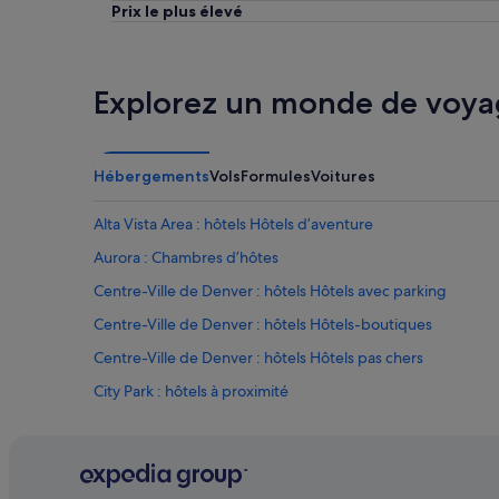
Prix le plus élevé
t
e
t
r
o
c
h
i
Explorez un monde de voya
a
n
v
s
e
t
w
r
a
u
Hébergements
Vols
Formules
Voitures
s
c
h
t
Alta Vista Area : hôtels Hôtels d’aventure
e
i
r
o
Aurora : Chambres d’hôtes
/
n
Centre-Ville de Denver : hôtels Hôtels avec parking
d
»
r
Centre-Ville de Denver : hôtels Hôtels-boutiques
y
e
Centre-Ville de Denver : hôtels Hôtels pas chers
r
City Park : hôtels à proximité
i
n
Colorado State Capitol Building : hôtels à proximité
u
n
Commons Park : hôtels à proximité
i
Denver Art Museum : hôtels à proximité
t