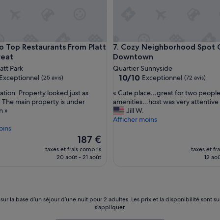
m
y
f
a
m
op Restaurants From Platt Park Retreat
Cozy Neighborhood Spot Cl
to Top Restaurants From Platt
7. Cozy Neighborhood Spot 
i
reat
Downtown
l
y
att Park
Quartier Sunnyside
o
10.0
10/10
Exceptionnel
Exceptionnel
(25 avis)
(72 avis)
f
sur
«
6
ation. Property looked just as
« Cute place…great for two peopl
10,
C
a
 The main property is under
amenities…host was very attentive
nnel,
Exceptionnel,
u
s
n »
Jill W.
(72 avis)
t
a
Afficher moins
e
g
oins
p
a
Le
187 €
l
t
nouveau
taxes et frais compris
taxes et fr
a
h
prix
20 août - 21 août
12 aoû
c
e
est
e
r
de
…
i
187 €
g
n
r
g
 sur la base d’un séjour d’une nuit pour 2 adultes. Les prix et la disponibilité so
e
s
s’appliquer.
a
p