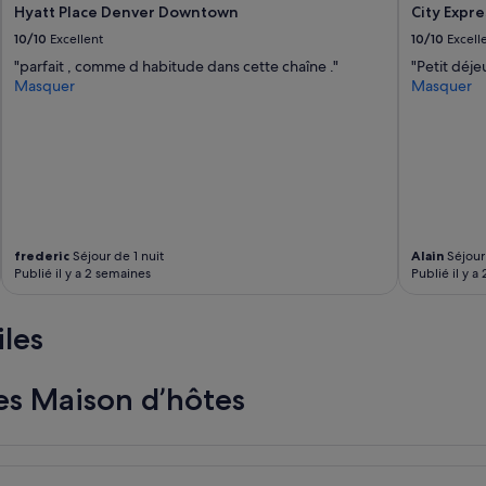
Hyatt Place Denver Downtown
City Expre
i
o
t
m
10/10
Excellent
10/10
Excell
i
t
"parfait , comme d habitude dans cette chaîne ."
"Petit déje
e
h
Masquer
Masquer
s
e
…
U
h
n
o
i
s
v
t
e
w
r
a
s
s
i
frederic
Séjour de 1 nuit
Alain
Séjour 
v
t
Publié il y a 2 semaines
Publié il y a
e
y
r
o
y
f
iles
a
D
t
e
t
n
les Maison d’hôtes
e
v
n
e
t
r
i
.
v
I