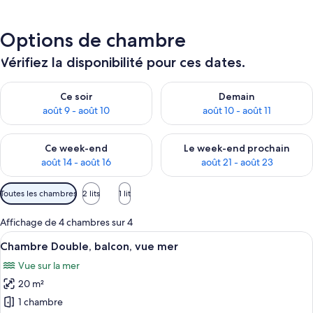
Options de chambre
Vérifiez la disponibilité pour ces dates.
Vérifier la disponibilité pour ce soir août 9 - août 10
Vérifier la disponibilité pour 
Ce soir
Demain
août 9 - août 10
août 10 - août 11
Vérifier la disponibilité pour ce week-end août 14 - août 16
Vérifier la disponibilité pour
Ce week-end
Le week-end prochain
août 14 - août 16
août 21 - août 23
Filtres
Toutes les chambres
2 lits
1 lit
disponibles
pour
Affichage de 4 chambres sur 4
les
Afficher
Un balcon avec des fauteuils et une t
5
Chambre Double, balcon, vue mer
chambres
toutes
Vue sur la mer
les
20 m²
photos
pour
1 chambre