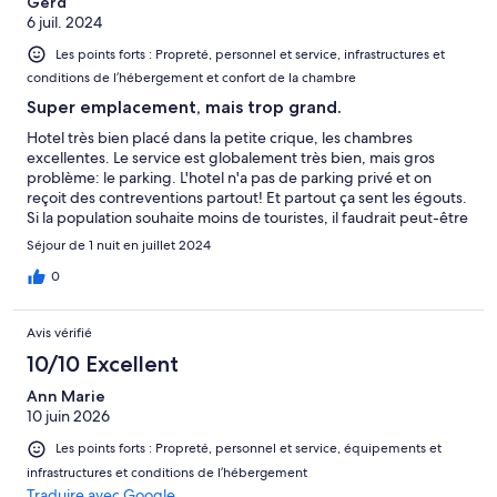
Gerd
6 juil. 2024
Les points forts : Propreté, personnel et service, infrastructures et
conditions de l’hébergement et confort de la chambre
Super emplacement, mais trop grand.
Hotel très bien placé dans la petite crique, les chambres
excellentes. Le service est globalement très bien, mais gros
problème: le parking. L'hotel n'a pas de parking privé et on
reçoit des contreventions partout! Et partout ça sent les égouts.
Si la population souhaite moins de touristes, il faudrait peut-être
commencer par démolir tous ces énormes hotels!
Séjour de 1 nuit en juillet 2024
0
Avis vérifié
10/10 Excellent
Ann Marie
10 juin 2026
Les points forts : Propreté, personnel et service, équipements et
infrastructures et conditions de l’hébergement
Traduire avec Google