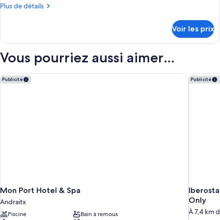
de
Plus
Plus de détails
chambre :
de
Chambre
détails
Voir les prix
sur
Simple
le
Supérieure,
type
Vous pourriez aussi aimer…
balcon
de
chambre
Chambre
Mon Port Hotel & Spa
Iberostar
Publicité
Publicité
Simple
Supérieure,
balcon
Mon Port Hotel & Spa
Iberosta
Only
Andraitx
À 7,4 km d
Piscine
Bain à remous