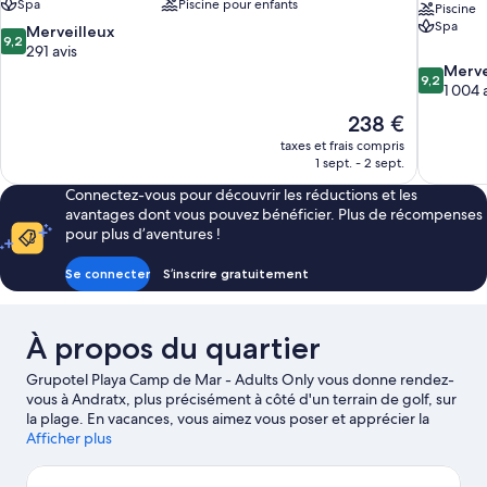
Spa
Piscine pour enfants
Piscine
Spa
9.2
Merveilleux
9,2
sur
291 avis
10,
9.2
Merve
9,2
Merveilleux,
sur
1 004 
291 avis
10,
Le
238 €
Merveilleu
nouveau
taxes et frais compris
1 004 avis
prix
1 sept. - 2 sept.
est
Connectez-vous pour découvrir les réductions et les
de
avantages dont vous pouvez bénéficier. Plus de récompenses
238 €
pour plus d’aventures !
Se connecter
S’inscrire gratuitement
À propos du quartier
Grupotel Playa Camp de Mar - Adults Only vous donne rendez-
vous à Andratx, plus précisément à côté d'un terrain de golf, sur
la plage. En vacances, vous aimez vous poser et apprécier la
beauté naturelle des lieux ? Les célèbres Plage de Santa Ponsa
Afficher plus
et Plage de Magaluf vous attendent. Vous n'êtes pas contre un
peu d'action ? Alors, partez à la conquête des non moins