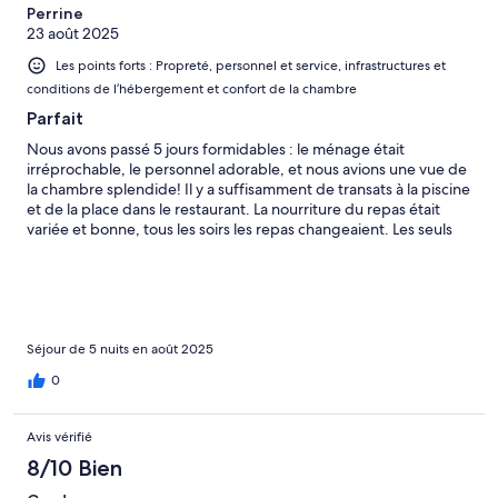
Perrine
23 août 2025
Les points forts : Propreté, personnel et service, infrastructures et
conditions de l’hébergement et confort de la chambre
Parfait
Nous avons passé 5 jours formidables : le ménage était
irréprochable, le personnel adorable, et nous avions une vue de
la chambre splendide! Il y a suffisamment de transats à la piscine
et de la place dans le restaurant. La nourriture du repas était
variée et bonne, tous les soirs les repas changeaient. Les seuls
points négatifs ce sont qu’il n’y a pas de parking et que les
boissons ne sont pas comprises dans la demi-pension.
Séjour de 5 nuits en août 2025
0
Avis vérifié
8/10 Bien