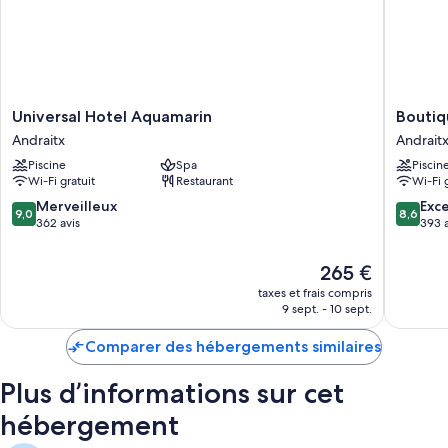
Universal
Boutiqu
Universal Hotel Aquamarin
Boutiq
Hotel
Hotel
Andraitx
Andrait
Aquamarin
H10
Piscine
Spa
Piscin
Andraitx
Blue
Wi-Fi gratuit
Restaurant
Wi-Fi 
Mar
-
9.0
8.6
Merveilleux
Exce
9,0
8,6
Adults
sur
sur
362 avis
393 a
Only
10,
10,
Andraitx
Merveilleux,
Excellen
Le
265 €
362 avis
393 avis
nouveau
taxes et frais compris
prix
9 sept. - 10 sept.
est
de
Comparer des hébergements similaires
265 €
Plus d’informations sur cet
hébergement