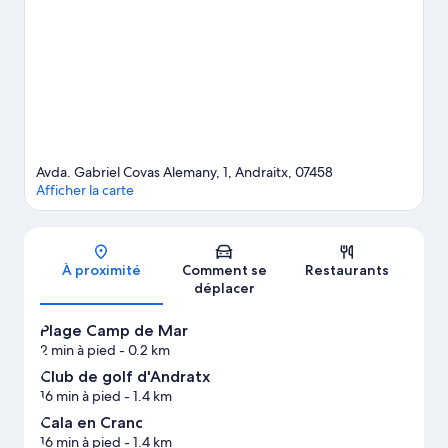
emblématiques Western Water Park et Parc de loisirs Katmandu
Park. Envie de vibrer devant une belle affiche ? Réservez vos
places à l'illustre Club de tennis Tennis Academy Mallorca.
Consultez notre guide de voyage sur Camp de Mar
Avda. Gabriel Covas Alemany, 1, Andraitx, 07458
Afficher la carte
Carte
À proximité
Comment se
Restaurants
déplacer
Plage Camp de Mar
2 min à pied
- 0.2 km
Club de golf d'Andratx
16 min à pied
- 1.4 km
Cala en Cranc
16 min à pied
- 1.4 km