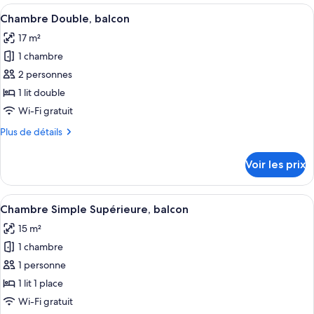
type
Afficher
Une chambre d’hôtel avec un grand lit, 
4
de
Chambre Double, balcon
toutes
chambre
17 m²
Chambre
les
Simple,
1 chambre
photos
balcon
pour
2 personnes
ce
1 lit double
type
Wi-Fi gratuit
de
Plus
Plus de détails
chambre :
de
Chambre
détails
Voir les prix
sur
Double,
le
balcon
type
Afficher
Une chambre d’hôtel avec un lit, une c
8
de
Chambre Simple Supérieure, balcon
toutes
chambre
15 m²
Chambre
les
Double,
1 chambre
photos
balcon
pour
1 personne
ce
1 lit 1 place
type
Wi-Fi gratuit