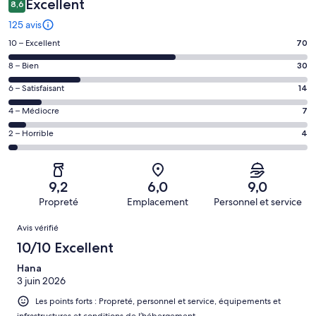
Excellent
8,6
125 avis
Note
10 – Excellent
70
des
Note
8 – Bien
30
voyageurs
des
de 10
Note
6 – Satisfaisant
14
voyageurs
(Excellent),
des
de 8
Note
4 – Médiocre
7
d’après 70 avis
voyageurs
(Bien),
des
sur 125.
de 6
Note
2 – Horrible
4
d’après 30 avis
voyageurs
(Satisfaisant),
des
sur 125.
de 4
d’après 14 avis
voyageurs
(Médiocre),
sur 125.
de 2
d’après 7 avis
9,2
6,0
9,0
(Horrible),
sur 125.
Propreté
Emplacement
Personnel et service
d’après 4 avis
Avis
sur 125.
Avis vérifié
10/10 Excellent
Hana
3 juin 2026
Les points forts : Propreté, personnel et service, équipements et