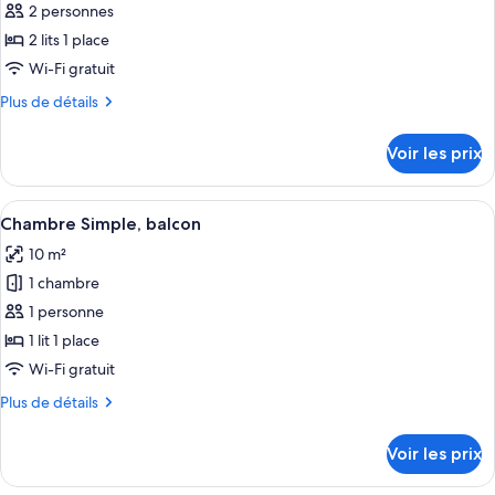
ce
2 personnes
type
2 lits 1 place
de
Wi-Fi gratuit
chambre :
Plus
Plus de détails
Chambre
de
Double,
détails
Voir les prix
balcon,
sur
le
vue
type
Afficher
Une chambre d’hôtel avec un lit, un bur
mer
4
de
Chambre Simple, balcon
toutes
chambre
10 m²
Chambre
les
Double,
1 chambre
photos
balcon,
pour
1 personne
vue
ce
mer
1 lit 1 place
type
Wi-Fi gratuit
de
Plus
Plus de détails
chambre :
de
Chambre
détails
Voir les prix
sur
Simple,
le
balcon