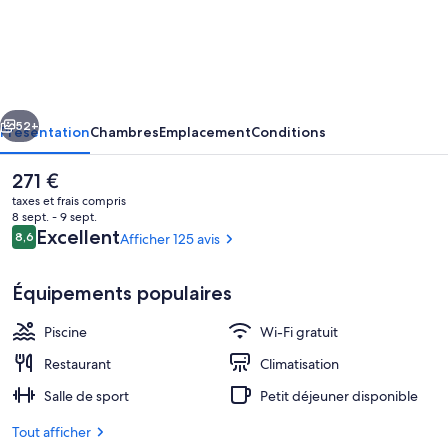
Grupotel
Playa
Camp
de
cédent
Suivant
Mar
52+
Présentation
Chambres
Emplacement
Conditions
-
Le
271 €
Adults
prix
taxes et frais compris
Only
actuel
8 sept. - 9 sept.
est
Avis
Excellent
8,6
Afficher 125 avis
8,6 sur 10
de
voyageurs
271 €.
Équipements populaires
Piscine
Wi-Fi gratuit
Piscine extérieure (ouverte en saison)
Restaurant
Climatisation
Salle de sport
Petit déjeuner disponible
Tout afficher