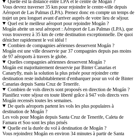
Quelle est la distance entre LPA et le centre de Mogán ?
Vous devrez traverser 35 km pour rejoindre le centre-ville depuis
Aéroport de Las Palmas (LPA). Prenez donc en compte un temps de
trajet un peu longuet avant d'arriver auprès de votre lieu de séjour.
Quel est le meilleur aéroport pour rejoindre Mogán ?
Mogán abrite un seul aéroport : Aéroport de Las Palmas (LPA), que
vous trouverez à 35 km de cette destination exceptionnelle. De quoi
dénicher rapidement le vol idéal !
Combien de compagnies aériennes desservent Mogán ?
Mogán est une ville desservie par 37 compagnies depuis pas moins
de 97 aéroports à travers le globe.
Quelles compagnies aériennes desservent Mogán ?
Mogán est majoritairement desservie par Binter Canarias et
Canaryfly, mais la solution la plus prisée pour rejoindre cette
destination reste indubitablement d'embarquer pour un vol de Binter
Canarias depuis Santa Cruz de Tenerife.
Combien de vols directs sont proposés en direction de Mogán ?
Planifiez votre séjour en toute liberté grâce à 947 vols directs vers
Mogán recensés toutes les semaines.
De quels aéroports partent les vols les plus populaires à
destination de Mogán ?
Les vols pour Mogán depuis Santa Cruz de Tenerife, Caleta de
Famara et Soo sont les plus prisés
Quelle est la durée du vol à destination de Mogán ?
Vous rejoindrez Mogán en environ 34 minutes à partir de Santa