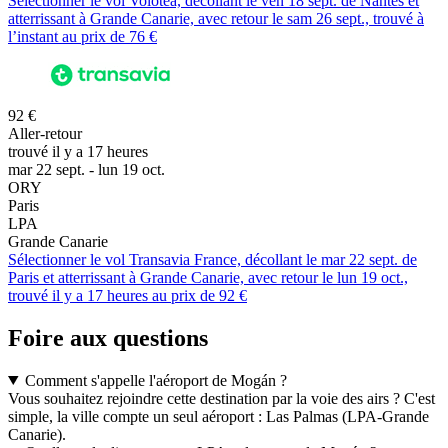
Sélectionner le vol Volotea, décollant le ven 18 sept. de Nantes et
atterrissant à Grande Canarie, avec retour le sam 26 sept., trouvé à
l’instant au prix de 76 €
92 €
Aller-retour
trouvé il y a 17 heures
mar 22 sept. - lun 19 oct.
ORY
Paris
LPA
Grande Canarie
Sélectionner le vol Transavia France, décollant le mar 22 sept. de
Paris et atterrissant à Grande Canarie, avec retour le lun 19 oct.,
trouvé il y a 17 heures au prix de 92 €
Foire aux questions
Comment s'appelle l'aéroport de Mogán ?
Vous souhaitez rejoindre cette destination par la voie des airs ? C'est
simple, la ville compte un seul aéroport : Las Palmas (LPA-Grande
Canarie).