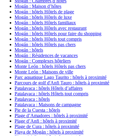
Mogán : Chambres d’hôtes
Mogán : Maison d’hôtes
Mogán : hôtels Hôtels de plage
Mogán : hôtels Hôtels de luxe
Mogán : hôtels Hôtels familiaux
Mogán : hôtels Hôtels avec restaurant
Mogán : hôtels Hôtels pour faire du shopping
Mogán : hôtels Hôtels tout compris
Mogán : hôtels Hôtels pas chers
Mogán : hôtels
Mogán : Résidences de vacances
Mogán : Complexes hôteliers
Monte León : hôtels Hôtels pas chers
Monte León : Maisons de ville
Parc aquatique Lago Taurito : hôtels à proximité
Parcours de golf d'Anfi Tauro : hôtels à proximité
Patalavaca : hôtels Hôtels d’affaires
Patalavaca : hôtels Hôtels tout compris
Patalavaca : hôtels
Patalavaca : Maisons de campagne
Pie de la Cuesta : hôtels
Plage d’Amadores : hôtels à proximité
Plage d’Anfi : hôtels à proximité
Plage de Cura : hôtels à proximité
Playa de Mogán : hôtels à proximité