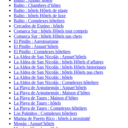
Balito : Appart’hôtels
Balito : Chambres d’hôtes
Balito : hôtels Hôtels de plage
Balito : hôtels Hôtels de luxe
Balito : Complexes hôteliers
Cercados de Espino : hôtels
Comarca Sur : hôtels Hôtels tout compris
Comarca Sur : hôtels Hôtels pas chers
El Pinillo : Agrotourisme
El Pinillo : Appart’hôtels
El Pinillo : Complexes hôteliers
La Aldea de San Nicolás : Appart’hôtels
La Aldea de San Nicolás : hôtels Hôtels d’affaires
La Aldea de San Nicolás : hôtels Hôtels historiques
La Aldea de San Nicolás : hôtels Hôtels pas chers
La Aldea de San Nicolás : hôtels
La Aldea de San Nicolás : Complexes hôteliers
La Playa de Arguineguín : Appart’hôtels
La Playa de Arguineguín : Maison d’hôtes
La Playa de Tauro : Maison d’hôtes
La Playa de Tauro : hôtels
La Playa de Tauro : Complexes hôteliers
Los Palmitos : Complexes hôteliers
Marina de Puerto Rico : hôtels à proximité
Mogán : Appart’hôtels