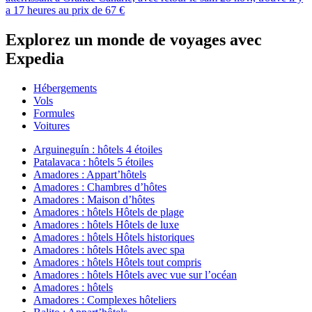
a 17 heures au prix de 67 €
Explorez un monde de voyages avec
Expedia
Hébergements
Vols
Formules
Voitures
Arguineguín : hôtels 4 étoiles
Patalavaca : hôtels 5 étoiles
Amadores : Appart’hôtels
Amadores : Chambres d’hôtes
Amadores : Maison d’hôtes
Amadores : hôtels Hôtels de plage
Amadores : hôtels Hôtels de luxe
Amadores : hôtels Hôtels historiques
Amadores : hôtels Hôtels avec spa
Amadores : hôtels Hôtels tout compris
Amadores : hôtels Hôtels avec vue sur l’océan
Amadores : hôtels
Amadores : Complexes hôteliers