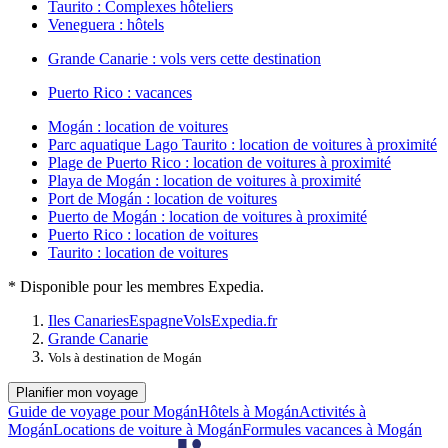
Taurito : Complexes hôteliers
Veneguera : hôtels
Grande Canarie : vols vers cette destination
Puerto Rico : vacances
Mogán : location de voitures
Parc aquatique Lago Taurito : location de voitures à proximité
Plage de Puerto Rico : location de voitures à proximité
Playa de Mogán : location de voitures à proximité
Port de Mogán : location de voitures
Puerto de Mogán : location de voitures à proximité
Puerto Rico : location de voitures
Taurito : location de voitures
* Disponible pour les membres Expedia.
Iles Canaries
Espagne
Vols
Expedia.fr
Grande Canarie
Vols à destination de Mogán
Planifier mon voyage
Guide de voyage pour Mogán
Hôtels à Mogán
Activités à
Mogán
Locations de voiture à Mogán
Formules vacances à Mogán