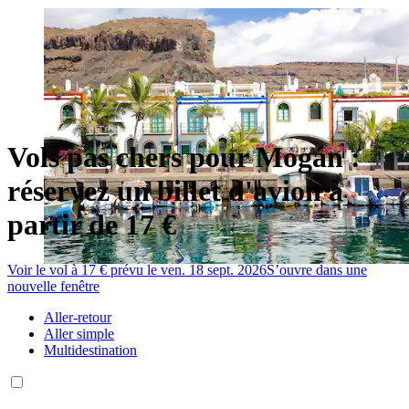
Vols pas chers pour Mogán :
réservez un billet d'avion à
partir de 17 €
Voir le vol à 17 € prévu le ven. 18 sept. 2026
S’ouvre dans une
nouvelle fenêtre
Aller-retour
Aller simple
Multidestination