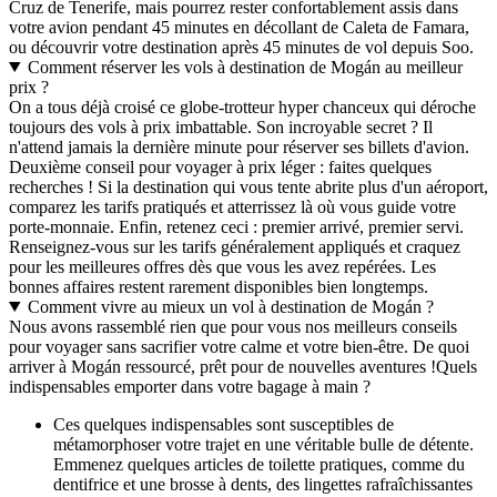
Cruz de Tenerife, mais pourrez rester confortablement assis dans
votre avion pendant 45 minutes en décollant de Caleta de Famara,
ou découvrir votre destination après 45 minutes de vol depuis Soo.
Comment réserver les vols à destination de Mogán au meilleur
prix ?
On a tous déjà croisé ce globe-trotteur hyper chanceux qui déroche
toujours des vols à prix imbattable. Son incroyable secret ? Il
n'attend jamais la dernière minute pour réserver ses billets d'avion.
Deuxième conseil pour voyager à prix léger : faites quelques
recherches ! Si la destination qui vous tente abrite plus d'un aéroport,
comparez les tarifs pratiqués et atterrissez là où vous guide votre
porte-monnaie. Enfin, retenez ceci : premier arrivé, premier servi.
Renseignez-vous sur les tarifs généralement appliqués et craquez
pour les meilleures offres dès que vous les avez repérées. Les
bonnes affaires restent rarement disponibles bien longtemps.
Comment vivre au mieux un vol à destination de Mogán ?
Nous avons rassemblé rien que pour vous nos meilleurs conseils
pour voyager sans sacrifier votre calme et votre bien-être. De quoi
arriver à Mogán ressourcé, prêt pour de nouvelles aventures !
Quels
indispensables emporter dans votre bagage à main ?
Ces quelques indispensables sont susceptibles de
métamorphoser votre trajet en une véritable bulle de détente.
Emmenez quelques articles de toilette pratiques, comme du
dentifrice et une brosse à dents, des lingettes rafraîchissantes