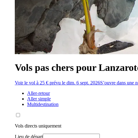
Vols pas chers pour Lanzarote 
Voir le vol à 25 € prévu le dim. 6 sept. 2026
S’ouvre dans une n
Aller-retour
Aller simple
Multidestination
Vols directs uniquement
Lieu de départ