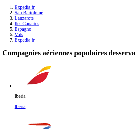
Expedia.fr
San Bartolomé
Lanzarote
Iles Canaries
Espagne
Vols
Expedia.fr
Compagnies aériennes populaires desserva
Iberia
Iberia