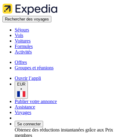
Rechercher des voyages
Séjours
Vols
Voitures
Formules
Activités
Offres
Groupes et réunions
Ouvrir l’appli
EUR
•
Publier votre annonce
Assistance
Voyages
Se connecter
Obtenez des réductions instantanées grâce aux Prix
membres