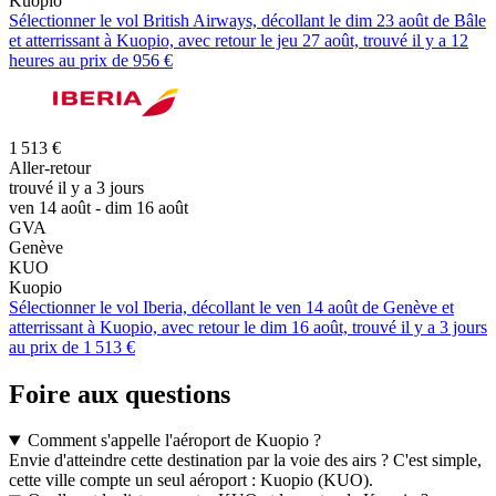
Kuopio
Sélectionner le vol British Airways, décollant le dim 23 août de Bâle
et atterrissant à Kuopio, avec retour le jeu 27 août, trouvé il y a 12
heures au prix de 956 €
1 513 €
Aller-retour
trouvé il y a 3 jours
ven 14 août - dim 16 août
GVA
Genève
KUO
Kuopio
Sélectionner le vol Iberia, décollant le ven 14 août de Genève et
atterrissant à Kuopio, avec retour le dim 16 août, trouvé il y a 3 jours
au prix de 1 513 €
Foire aux questions
Comment s'appelle l'aéroport de Kuopio ?
Envie d'atteindre cette destination par la voie des airs ? C'est simple,
cette ville compte un seul aéroport : Kuopio (KUO).