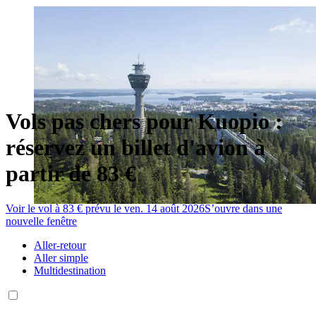
Vols pas chers pour Kuopio :
réservez un billet d'avion à
partir de 83 €
Voir le vol à 83 € prévu le ven. 14 août 2026
S’ouvre dans une
nouvelle fenêtre
Aller-retour
Aller simple
Multidestination