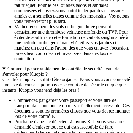
fait frisquet. Pour le bas, oubliez talons et sandales
compensées et laissez-vous plutôt tenter par des chaussures
amples et à semelles plates comme des mocassins. Vos petons
vous remercieront plus tard.
Malheureusement, les vols de longue durée peuvent
occasionner une thrombose veineuse profonde ou TVP. Pour
éviter de souffrir de cette formation de caillots sanguins liée à
une période prolongée d'inactivité, étirez vos jambes et
marchez un peu dans l'avion dès que vous en avez l'occasion,
buvez beaucoup d'eau et investissez dans des bas de
contention.
Comment passer rapidement le contrôle de sécurité avant de
s'envoler pour Kuopio ?
C'est très simple : il suffit d'être organisé. Nous vous avons concocté
une liste de conseils pour passer le contrôle de sécurité en quelques
instants. Kuopio vous tend déjà les bras !
Commencez par garder votre passeport et votre titre de
transport dans une poche ou un sac facilement accessible. Ces
documents sont les premières choses que vous devrez montrer
lors de votre contrôle.
Prochaine étape : le détecteur à rayons X. Il vous sera alors
demandé d'enlever tout ce qui est susceptible de faire
déclencher l'alarme, tel que de la monnaie ou vos clés, mais