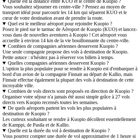
Quelle est la distance entre KUO et le centre de Kuopio ?
Vous souhaitez séjourner en centre-ville ? Pensez au moyen de
transport idéal pour parcourir les 14 km qui séparent KUO et le
cœur de votre destination avant de prendre la route.
Quel est le meilleur aéroport pour rejoindre Kuopio ?
Posez le pied sur le tarmac de Aéroport de Kuopio (KUO) et lancez-
vous dans de nouvelles aventures à Kuopio ! Cet aéroport vous
accueille à environ 14 km de la vie bouillonnante du centre-ville.
Combien de compagnies aériennes desservent Kuopio ?
Une seule compagnie propose des vols à destination de Kuopio.
Petite astuce : n'hésitez pas à réserver vos billets à temps.
Quelles compagnies aériennes desservent Kuopio ?
L'option la plus populaire pour se rendre à Kuopio est d'embarquer à
bord d'un avion de la compagnie Finnair au départ de Kallio, mais
Finnair effectue également la plupart des vols à destination de cette
incroyable ville.
Combien de vols directs sont proposés en direction de Kuopio ?
Organiser votre séjour n'a jamais été aussi simple grâce à 27 vols
directs vers Kuopio recensés toutes les semaines.
De quels aéroports partent les vols les plus populaires à
destination de Kuopio ?
Les curieux souhaitant se rendre à Kuopio décollent essentiellement
de Kamppi, de Pasila et de Kallio.
Quelle est la durée du vol à destination de Kuopio ?
Vous pourrez compter une durée de vol approximative de 1 heure si