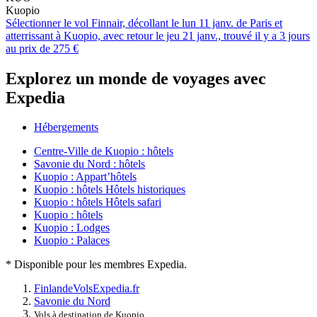
Kuopio
Sélectionner le vol Finnair, décollant le lun 11 janv. de Paris et
atterrissant à Kuopio, avec retour le jeu 21 janv., trouvé il y a 3 jours
au prix de 275 €
Explorez un monde de voyages avec
Expedia
Hébergements
Centre-Ville de Kuopio : hôtels
Savonie du Nord : hôtels
Kuopio : Appart’hôtels
Kuopio : hôtels Hôtels historiques
Kuopio : hôtels Hôtels safari
Kuopio : hôtels
Kuopio : Lodges
Kuopio : Palaces
* Disponible pour les membres Expedia.
Finlande
Vols
Expedia.fr
Savonie du Nord
Vols à destination de Kuopio