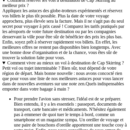
Comment réserver les vols à destination de Cap Skirring au
meilleur prix ?
Appliquez les astuces des globe-trotteurs expérimentés et réservez
vos billets le plus tôt possible. Plus la date de votre voyage
approchera, plus élevée sera la facture. Mais il ne s'agit pas du seul
secret pour voyager à prix cassé ! Comparez les tarifs pratiqués par
les aéroports de votre future destination ou par les compagnies
desservant la ville pour être sûr de bénéficier des prix les plus bas.
Enfin, soyez prêt à réserver rapidement vos billets. En effet, les
meilleures offres ne restent pas disponibles bien longtemps. Avec
une bonne dose d'organisation et de la chance, vous êtes sûr de
trouver la solution faite pour vous.
Comment vivre au mieux un vol à destination de Cap Skirring ?
Petit vol ou trajet interminable ? Bien sûr, tout dépend de votre
région de départ. Mais bonne nouvelle : nous avons concocté rien
que pour vous une liste de nos meilleures astuces pour vous lancer
dans de nouvelles aventures sur une note zen.
Quels indispensables
emporter dans votre bagage à main ?
Pour prendre l'avion sans stresser, l'idéal est de se préparer.
Bien entendu, il y a les essentiels : passeport, documents de
transport, carte bancaire et médicaments. N'hésitez également
pas à emmener de quoi tuer le temps à bord, comme un
smartphone et un magazine sympa. Un oreiller de voyage et
une paire de bouchons d'oreille apporteront une touche cosy à