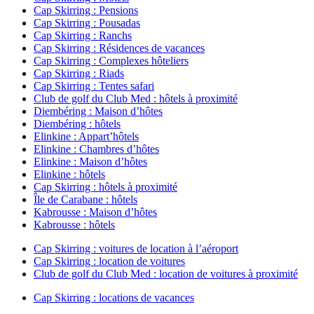
Cap Skirring : Pensions
Cap Skirring : Pousadas
Cap Skirring : Ranchs
Cap Skirring : Résidences de vacances
Cap Skirring : Complexes hôteliers
Cap Skirring : Riads
Cap Skirring : Tentes safari
Club de golf du Club Med : hôtels à proximité
Diembéring : Maison d’hôtes
Diembéring : hôtels
Elinkine : Appart’hôtels
Elinkine : Chambres d’hôtes
Elinkine : Maison d’hôtes
Elinkine : hôtels
Cap Skirring : hôtels à proximité
Île de Carabane : hôtels
Kabrousse : Maison d’hôtes
Kabrousse : hôtels
Cap Skirring : voitures de location à l’aéroport
Cap Skirring : location de voitures
Club de golf du Club Med : location de voitures à proximité
Cap Skirring : locations de vacances