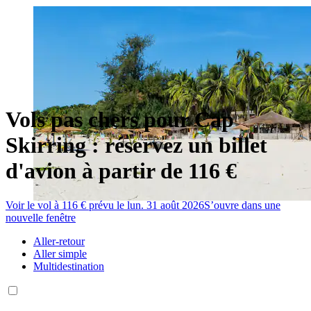
Vols pas chers pour Cap
Skirring : réservez un billet
d'avion à partir de 116 €
Voir le vol à 116 € prévu le lun. 31 août 2026
S’ouvre dans une
nouvelle fenêtre
Aller-retour
Aller simple
Multidestination