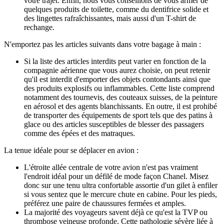
votre trajet. Enfin, nous vous conseillons de vous armer de
quelques produits de toilette, comme du dentifrice solide et
des lingettes rafraîchissantes, mais aussi d'un T-shirt de
rechange.
N'emportez pas les articles suivants dans votre bagage à main :
Si la liste des articles interdits peut varier en fonction de la
compagnie aérienne que vous aurez choisie, on peut retenir
qu'il est interdit d'emporter des objets contondants ainsi que
des produits explosifs ou inflammables. Cette liste comprend
notamment des tournevis, des couteaux suisses, de la peinture
en aérosol et des agents blanchissants. En outre, il est prohibé
de transporter des équipements de sport tels que des patins à
glace ou des articles susceptibles de blesser des passagers
comme des épées et des matraques.
La tenue idéale pour se déplacer en avion :
L'étroite allée centrale de votre avion n'est pas vraiment
l'endroit idéal pour un défilé de mode façon Chanel. Misez
donc sur une tenu ultra confortable assortie d'un gilet à enfiler
si vous sentez que le mercure chute en cabine. Pour les pieds,
préférez une paire de chaussures fermées et amples.
La majorité des voyageurs savent déjà ce qu'est la TVP ou
thrombose veineuse profonde. Cette pathologie sévère liée à