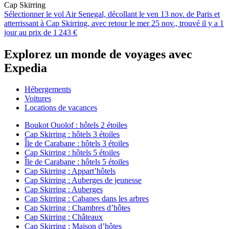
Cap Skirring
Sélectionner le vol Air Senegal, décollant le ven 13 nov. de Paris et
atterrissant à Cap Skirring, avec retour le mer 25 nov., trouvé il y a 1
jour au prix de 1 243 €
Explorez un monde de voyages avec
Expedia
Hébergements
Voitures
Locations de vacances
Boukot Ouolof : hôtels 2 étoiles
Cap Skirring : hôtels 3 étoiles
Île de Carabane : hôtels 3 étoiles
Cap Skirring : hôtels 5 étoiles
Île de Carabane : hôtels 5 étoiles
Cap Skirring : Appart’hôtels
Cap Skirring : Auberges de jeunesse
Cap Skirring : Auberges
Cap Skirring : Cabanes dans les arbres
Cap Skirring : Chambres d’hôtes
Cap Skirring : Châteaux
Cap Skirring : Maison d’hôtes