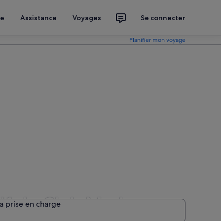
ce
Assistance
Voyages
Se connecter
Planifier mon voyage
olf du Club Med
la prise en charge