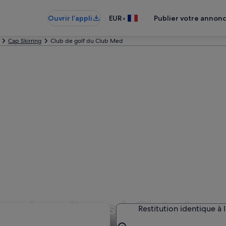
•
Ouvrir l’appli
EUR
Publier votre annon
Cap Skirring
Club de golf du Club Med
ns de voitures à Club de g
Restitution identique à 