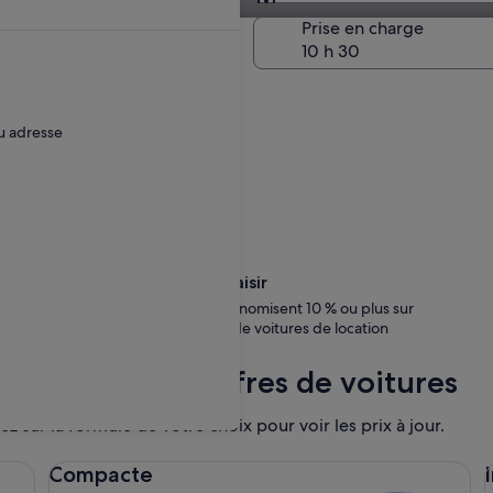
r louer votre voiture
Restitution identique à 
itution
Prise en charge
oût
payer des frais supplémentaires.
u adresse
Faites-vous plaisir
Les membres économisent 10 % ou plus sur
plus d’un million de voitures de location
os meilleures offres de voitures
ez sur la formule de votre choix pour voir les prix à jour.
Compacte Ford Focus
In
Compacte