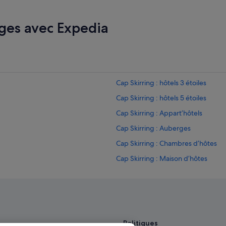
ges avec Expedia
Cap Skirring : hôtels 3 étoiles
Cap Skirring : hôtels 5 étoiles
Cap Skirring : Appart’hôtels
Cap Skirring : Auberges
Cap Skirring : Chambres d’hôtes
Cap Skirring : Maison d’hôtes
Cap Skirring : hôtels Hôtels avec p
Cap Skirring : hôtels Hôtels avec su
Cap Skirring : hôtels Hôtels d’affair
Cap Skirring : hôtels Hôtels de luxe
Politiques