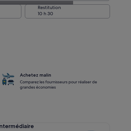
la prise en charge
Restitution
Achetez malin
Comparez les fournisseurs pour réaliser de
grandes économies
termédiaire Toyota Corolla
Intermédiaire