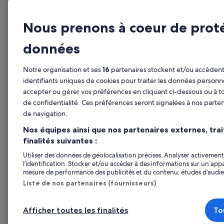
Cap Skirring : hôtels Hôtels avec golf
Publier votre annonce
Guide de vo
Cap Skirring : hôtels Hôtels familiaux
Nous prenons à coeur de prot
Affiliate Marketing
Hôtels en F
Cap Skirring : hôtels Hôtels romantiques
données
Presse
Locations d
Cap Skirring : hôtels Hôtels avec centre de fitness
Séjours en 
Cap Skirring : hôtels Hôtels d’aventure
Notre organisation et ses
16
partenaires stockent et/ou accèdent 
Vols en Fra
identifiants uniques de cookies pour traiter les données personn
Cap Skirring : hôtels Hôtels pas chers
accepter ou gérer vos préférences en cliquant ci-dessous ou à t
Locations de
Cap Skirring : Lodges
de confidentialité. Ces préférences seront signalées à nos parten
Tous types
Cap Skirring : Maisons de ville
de navigation.
Programme d
Cap Skirring : Motels
Nos équipes ainsi que nos partenaires externes, tra
finalités suivantes :
Cap Skirring : Pousadas
Utiliser des données de géolocalisation précises. Analyser activement 
Cap Skirring : Résidences de vacances
l’identification. Stocker et/ou accéder à des informations sur un appa
mesure de performance des publicités et du contenu, études d’audi
Cap Skirring : Riads
Liste de nos partenaires (fournisseurs)
Club de golf du Club Med : hôtels à proximité
Diembéring : hôtels
Afficher toutes les finalités
To
Parmi les moyens de paiement acceptés sur expedi
Elinkine : Chambres d’hôtes
© 2026 Expedia, Inc., une entreprise d’Exped