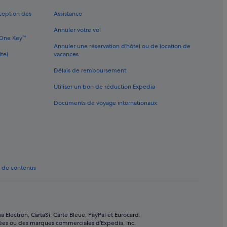
ques
xception des
Assistance
staurant
Annuler votre vol
e One Key™
Annuler une réservation d'hôtel ou de location de
a
itel
vacances
ompris
Délais de remboursement
Utiliser un bon de réduction Expedia
ne
Documents de voyage internationaux
t de contenus
 Electron, CartaSi, Carte Bleue, PayPal et Eurocard.
sées ou des marques commerciales d’Expedia, Inc.