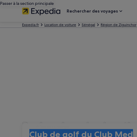
Passer à la section principale
Rechercher des voyages
Expedia.fr
Location de voiture
Sénégal
Région de Ziguinchor
Recherchez des locatio
Prise en charge
Prise en charge
Club de golf du Club Med