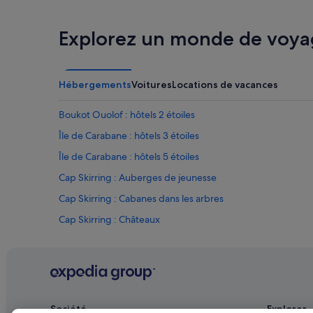
Explorez un monde de voya
Hébergements
Voitures
Locations de vacances
Boukot Ouolof : hôtels 2 étoiles
Île de Carabane : hôtels 3 étoiles
Île de Carabane : hôtels 5 étoiles
Cap Skirring : Auberges de jeunesse
Cap Skirring : Cabanes dans les arbres
Cap Skirring : Châteaux
Cap Skirring : hôtels Hôtels avec bar
Cap Skirring : hôtels Hôtels avec piscine
Cap Skirring : hôtels Hôtels de plage
Cap Skirring : hôtels Hôtels-boutiques
Société
Explorer