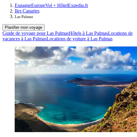
Espagne
Europe
Vol + Hôtel
Expedia.fr
Iles Canaries
Las Palmas
Planifier mon voyage
Guide de voyage pour Las Palmas
Hôtels à Las Palmas
Locations de
vacances à Las Palmas
Locations de voiture à Las Palmas