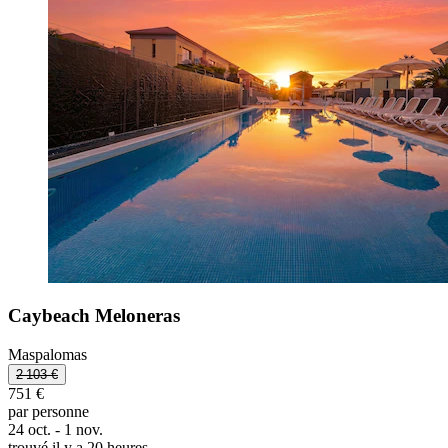
Caybeach Meloneras
Maspalomas
2 103 €
751 €
par personne
24 oct. - 1 nov.
trouvé il y a 20 heures