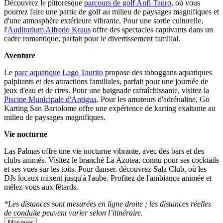
Découvrez le pittoresque
parcours de golf Anfi Tauro
, où vous
pourrez faire une partie de golf au milieu de paysages magnifiques et
d'une atmosphère extérieure vibrante. Pour une sortie culturelle,
l'
Auditorium Alfredo Kraus
offre des spectacles captivants dans un
cadre romantique, parfait pour le divertissement familial.
Aventure
Le
parc aquatique Lago Taurito
propose des toboggans aquatiques
palpitants et des attractions familiales, parfait pour une journée de
jeux d'eau et de rires. Pour une baignade rafraîchissante, visitez la
Piscine Municipale d'Antigua
. Pour les amateurs d'adrénaline, Go
Karting San Bartolome offre une expérience de karting exaltante au
milieu de paysages magnifiques.
Vie nocturne
Las Palmas offre une vie nocturne vibrante, avec des bars et des
clubs animés. Visitez le branché La Azotea, connu pour ses cocktails
et ses vues sur les toits. Pour danser, découvrez Sala Club, où les
DJs locaux mixent jusqu'à l'aube. Profitez de l'ambiance animée et
mêlez-vous aux fêtards.
*Les distances sont mesurées en ligne droite ; les distances réelles
de conduite peuvent varier selon l’itinéraire.
Masquer