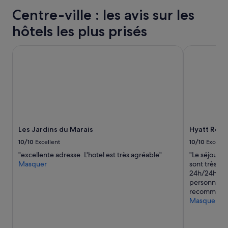
24 dernières
d
Centre-ville : les avis sur les
heures
i
sur
m
hôtels les plus prisés
la
a
base
n
Les Jardins du Marais
Hyatt Regenc
d’un
c
séjour
h
d’une
e
nuit
a
pour
v
2 adultes.
e
Les
c
prix
u
et
n
Les Jardins du Marais
Hyatt Regen
la
e
disponibilité
10/10
Excellent
10/10
Excelle
v
sont
u
"excellente adresse. L'hotel est très agréable"
"Le séjour e
susceptibles
e
Masquer
sont très in
de
s
24h/24h Une 
changer.
u
personnel à 
Des
r
recommande 
conditions
P
Masquer
supplémentaires
a
peuvent
r
s’appliquer.