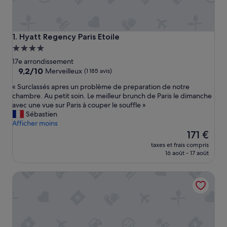
Hyatt Regency Paris Etoile
1. Hyatt Regency Paris Etoile
Hébergement
4.0 étoiles
17e arrondissement
9.2
9,2/10
Merveilleux
(1 185 avis)
sur
«
« Surclassés apres un problème de preparation de notre
10,
S
chambre. Au petit soin. Le meilleur brunch de Paris le dimanche
Merveilleux,
u
avec une vue sur Paris à couper le souffle »
(1 185 avis)
r
Sébastien
c
Afficher moins
l
Le
171 €
a
nouveau
taxes et frais compris
s
prix
16 août - 17 août
s
est
é
de
Le 10 Bis Hotel
s
171 €
a
p
r
e
s