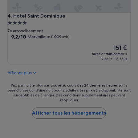
L
e
m
Hotel Saint Dominique
4. Hotel Saint Dominique
e
Hébergement
i
4.0 étoiles
7e arrondissement
l
9.2
9,2/10
Merveilleux
(1 009 avis)
l
sur
e
Le
151 €
10,
u
nouveau
Merveilleux,
r
taxes et frais compris
prix
(1 009 avis)
17 août - 18 août
b
est
r
de
u
Afficher plus
151 €
n
c
Prix
Prix par nuit le plus bas trouvé au cours des 24 dernières heures sur la
h
base d’un séjour d’une nuit pour 2 adultes. Les prix et la disponibilité sont
par
d
susceptibles de changer. Des conditions supplémentaires peuvent
nuit
e
s’appliquer.
le
P
plus
a
Afficher tous les hébergements
bas
r
trouvé
i
au
s
cours
l
des
e