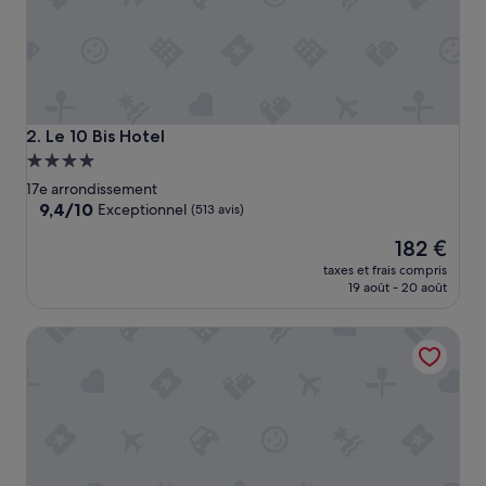
u
n
p
r
o
b
l
Le 10 Bis Hotel
2. Le 10 Bis Hotel
è
Hébergement
m
4.0 étoiles
e
17e arrondissement
d
9.4
9,4/10
Exceptionnel
(513 avis)
e
sur
Le
p
182 €
10,
nouveau
r
Exceptionnel,
taxes et frais compris
prix
e
(513 avis)
19 août - 20 août
est
p
de
a
Hidden Hotel
182 €
r
a
t
i
o
n
d
e