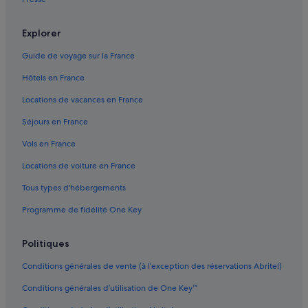
Boulogne-Billancourt : Maison d’hôtes
Boulogne-Billancourt : hôtels Hôtels acceptant les animaux de
Explorer
compagnie
Guide de voyage sur la France
Boulogne-Billancourt : hôtels Hôtels avec bar
Hôtels en France
Boulogne-Billancourt : hôtels Hôtels avec concierge
Boulogne-Billancourt : hôtels Hôtels avec parking
Locations de vacances en France
Boulogne-Billancourt : hôtels Hôtels avec piscine
Séjours en France
Boulogne-Billancourt : hôtels Hôtels avec suites
Vols en France
Boulogne-Billancourt : hôtels Hôtels avec terrains de tennis
Locations de voiture en France
Boulogne-Billancourt : hôtels Hôtels avec Wi-Fi
Tous types d'hébergements
Boulogne-Billancourt : hôtels Hôtels d’affaires
Programme de fidélité One Key
Boulogne-Billancourt : hôtels Hôtels de luxe
Politiques
Boulogne-Billancourt : hôtels Hôtels LGBTQIA+ friendly
Boulogne-Billancourt : hôtels Hôtels avec golf
Conditions générales de vente (à l’exception des réservations Abritel)
Boulogne-Billancourt : hôtels Hôtels historiques
Conditions générales d’utilisation de One Key™
Boulogne-Billancourt : hôtels Hôtels familiaux