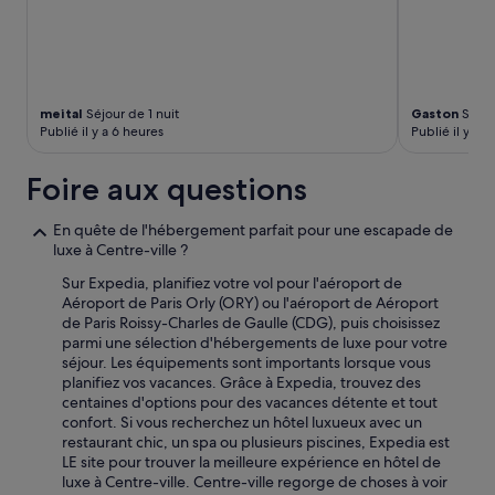
i
s
à
c
o
u
meital
Séjour de 1 nuit
Gaston
Séjou
p
Publié il y a 6 heures
Publié il y a 1
e
r
l
Foire aux questions
e
s
En quête de l'hébergement parfait pour une escapade de
o
luxe à Centre-ville ?
u
f
Sur Expedia, planifiez votre vol pour l'aéroport de
f
Aéroport de Paris Orly (ORY) ou l'aéroport de Aéroport
l
de Paris Roissy-Charles de Gaulle (CDG), puis choisissez
e
parmi une sélection d'hébergements de luxe pour votre
»
séjour. Les équipements sont importants lorsque vous
planifiez vos vacances. Grâce à Expedia, trouvez des
centaines d'options pour des vacances détente et tout
confort. Si vous recherchez un hôtel luxueux avec un
restaurant chic, un spa ou plusieurs piscines, Expedia est
LE site pour trouver la meilleure expérience en hôtel de
luxe à Centre-ville. Centre-ville regorge de choses à voir