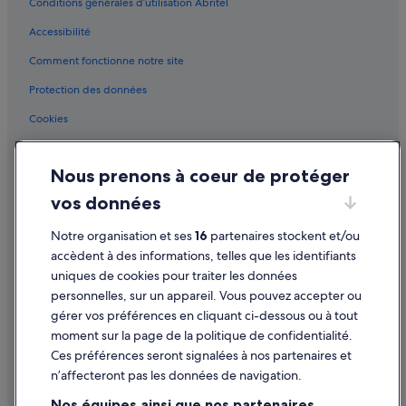
Conditions générales d’utilisation Abritel
Boulogne-Billancourt : hôtels Hôtels avec restaurant
Accessibilité
Boulogne-Billancourt : hôtels Hôtels romantiques
Comment fonctionne notre site
Boulogne-Billancourt : hôtels Hôtels avec centre de fitness
Protection des données
Boulogne-Billancourt : hôtels Hôtels avec spa
Cookies
Boulogne-Billancourt : hôtels Hôtels avec bains à remous
Conditions générales d'utilisation
Boulogne-Billancourt : hôtels Hôtels pas chers
Nous prenons à coeur de protéger
Mentions légales / Nous contacter
Boulogne-Billancourt : hôtels
vos données
Directives de contenu et signalement de contenus
Boulogne-Billancourt : Lodges
Notre organisation et ses
16
partenaires stockent et/ou
Boulogne-Billancourt : Maisons de ville
Aide
accèdent à des informations, telles que les identifiants
Boulogne-Billancourt : Palaces
uniques de cookies pour traiter les données
Assistance
personnelles, sur un appareil. Vous pouvez accepter ou
Boulogne-Billancourt : Pensions
Annuler votre vol
gérer vos préférences en cliquant ci-dessous ou à tout
Boulogne-Billancourt : Résidences de vacances
moment sur la page de la politique de confidentialité.
Annuler une réservation d'hôtel ou de location de vacances
Boulogne-Billancourt : Complexes hôteliers
Ces préférences seront signalées à nos partenaires et
Délais de remboursement
n’affecteront pas les données de navigation.
Boulogne-Billancourt : Riads
Utiliser un bon de réduction Expedia
Nos équipes ainsi que nos partenaires