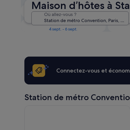
Maison d’hôtes à St
Le week-end prochain
Où allez-vous ?
14 août - 16 août
Dans un mois
4 sept. - 6 sept.
Connectez-vous et économis
Station de métro Convention :
Hyatt Regency Paris Etoile