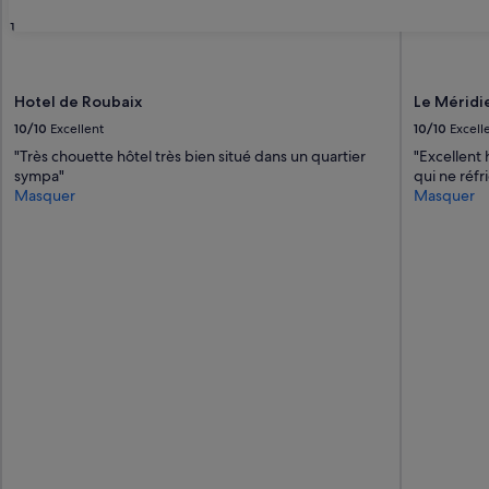
31
Hotel de Roubaix
Le Méridi
10/10
Excellent
10/10
Excell
"Très chouette hôtel très bien situé dans un quartier
"Excellent 
sympa"
qui ne réfr
Masquer
Masquer