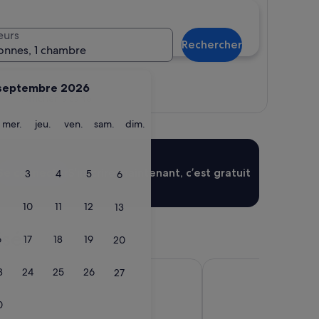
eurs
Rechercher
onnes, 1 chambre
septembre 2026
Afficher la carte
ardi
mercredi
jeudi
vendredi
samedi
dimanche
mer.
jeu.
ven.
sam.
dim.
Se connecter
S’inscrire maintenant, c’est gratuit
3
4
5
6
10
11
12
13
isés
6
17
18
19
20
n Paris Arc De Triomphe
L’Hôtel du Collectionn
3
24
25
26
27
0