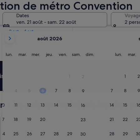
ation de métro Convention
Dans deux semaines
Dates
Voyag
21 août - 23 août
ven. 21 août - sam. 22 août
2 pers
Dans deux mois
2 oct. - 4 oct.
Les
août 2026
mois
affichés
sont
lundi
mardi
mercredi
jeudi
vendredi
samedi
dimanche
lundi
m
lun.
mar.
mer.
jeu.
ven.
sam.
dim.
lun.
mar.
August
2026
et
ez en moyenne 15 % sur des milliers d’hôtels
1
1
2
2
September
2026.
3
4
5
6
7
8
7
8
9
9
 les avis sur les hôtels les plus pr
10
11
12
13
14
15
14
15
1
16
Hotel de Roubaix
Le Méridie
17
18
19
20
21
22
21
22
2
23
24
25
26
27
28
29
28
29
3
30