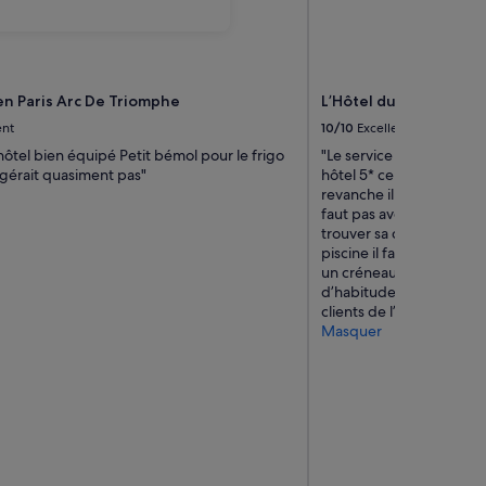
en Paris Arc De Triomphe
L’Hôtel du Collectionn
ent
10/10
Excellent
hôtel bien équipé Petit bémol pour le frigo
"Le service de chambre n’
igérait quasiment pas"
hôtel 5* ce n’est pas nor
revanche il y a énormém
faut pas avoir peur de 
trouver sa chambre. Et ah
piscine il faut payer 60
un créneau 😳. C’est un
d’habitude l’accès à la p
clients de l’hôtel !!! No
Masquer