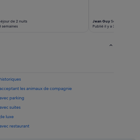
éjour de 2 nuits
Jean Guy
Séjour de 1 nuit
 3 semaines
Publié il y a 3 semaines
historiques
s acceptant les animaux de compagnie
 avec parking
avec suites
 de luxe
 avec restaurant
avec centre de fitness