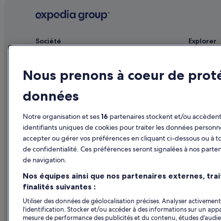
15e arrondissement : hôtels Hôtels avec spa
15e arrondissement : hôtels Séjours réservés aux adultes
15e arrondissement : hôtels 2 étoiles
Société
Explorer
Issy-Les-Moulineaux : hôtels 3 étoiles
Publier votre annonce
Guide de vo
15e arrondissement : hôtels 4 étoiles
Nous prenons à coeur de prot
Affiliate Marketing
Hôtels en F
Champ-De-Mars : hôtels à proximité
Presse
Locations d
données
Falguière : hôtels
Séjours en 
Gare du Champ de Mars - Tour Eiffel : hôtels à proximité
Notre organisation et ses
16
partenaires stockent et/ou accèdent 
Vols en Fra
Grand Palais Éphémère : hôtels à proximité
identifiants uniques de cookies pour traiter les données personn
Locations de
accepter ou gérer vos préférences en cliquant ci-dessous ou à t
Issy-Les-Moulineaux : Auberges
de confidentialité. Ces préférences seront signalées à nos parten
Tous types
Issy-Les-Moulineaux : hôtels
de navigation.
Programme d
Malakoff : Maisons de campagne
Nos équipes ainsi que nos partenaires externes, tra
Necker : hôtels Hôtels de luxe
finalités suivantes :
Parc Georges-Brassens : hôtels à proximité
Utiliser des données de géolocalisation précises. Analyser activement 
l’identification. Stocker et/ou accéder à des informations sur un appa
Paris : hôtels
mesure de performance des publicités et du contenu, études d’audi