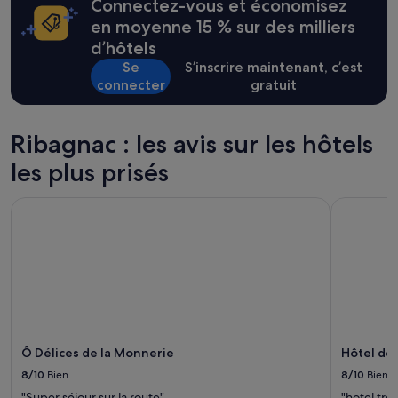
Connectez-vous et économisez
s
heures
o
sur
en moyenne 15 % sur des milliers
n
la
d’hôtels
n
base
Se
S’inscrire maintenant, c’est
e
d’un
connecter
gratuit
q
séjour
u
d’une
i
nuit
v
pour
Ribagnac : les avis sur les hôtels
o
2 adultes.
u
les plus prisés
Les
s
prix
a
et
Ô Délices de la Monnerie
Hôtel de 
c
la
c
disponibilité
u
sont
e
susceptibles
i
de
l
changer.
l
Des
e
conditions
e
supplémentaires
Ô Délices de la Monnerie
Hôtel de
t
peuvent
t
s’appliquer.
8/10
Bien
8/10
Bien
r
"Super séjour sur la route"
"hotel trè