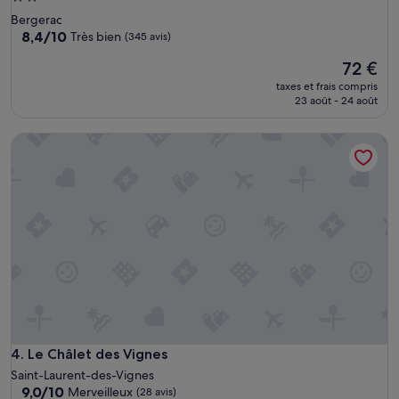
2.0 étoiles
Bergerac
8.4
8,4/10
Très bien
(345 avis)
sur
Le
72 €
10,
nouveau
Très
taxes et frais compris
prix
bien,
23 août - 24 août
est
(345 avis)
de
Le Châlet des Vignes
72 €
Le Châlet des Vignes
4. Le Châlet des Vignes
Saint-Laurent-des-Vignes
9.0
9,0/10
Merveilleux
(28 avis)