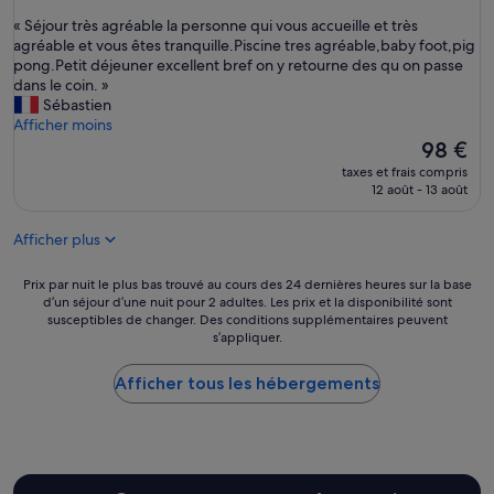
sur
«
« Séjour très agréable la personne qui vous accueille et très
10,
S
agréable et vous êtes tranquille.Piscine tres agréable,baby foot,pig
Merveilleux,
é
pong.Petit déjeuner excellent bref on y retourne des qu on passe
(28 avis)
j
dans le coin. »
o
Sébastien
u
Afficher moins
r
Le
98 €
t
nouveau
taxes et frais compris
r
prix
12 août - 13 août
è
est
s
de
Afficher plus
a
98 €
g
r
Prix
Prix par nuit le plus bas trouvé au cours des 24 dernières heures sur la base
é
d’un séjour d’une nuit pour 2 adultes. Les prix et la disponibilité sont
par
susceptibles de changer. Des conditions supplémentaires peuvent
a
nuit
s’appliquer.
b
le
l
plus
e
Afficher tous les hébergements
bas
l
trouvé
a
au
p
cours
e
des
r
24 dernières