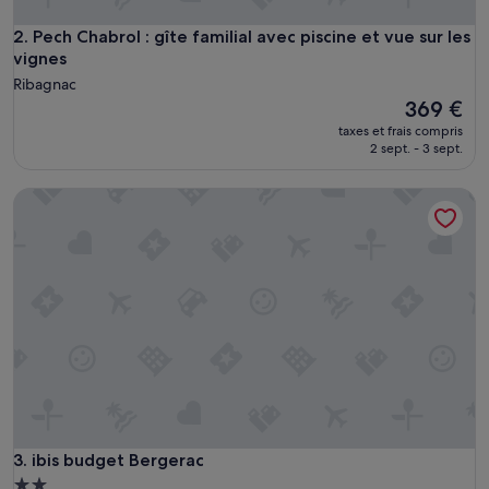
Pech Chabrol : gîte familial avec piscine et vue sur les vignes
2. Pech Chabrol : gîte familial avec piscine et vue sur les
vignes
Ribagnac
Le
369 €
nouveau
taxes et frais compris
prix
2 sept. - 3 sept.
est
de
ibis budget Bergerac
369 €
ibis budget Bergerac
3. ibis budget Bergerac
Hébergement