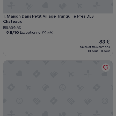
Maison Dans Petit Village Tranquille Pres DES Chateaux
1. Maison Dans Petit Village Tranquille Pres DES
Chateaux
RIBAGNAC
9.8
9,8/10
Exceptionnel
(10 avis)
sur
Le
83 €
10,
nouveau
Exceptionnel,
taxes et frais compris
prix
(10 avis)
10 août - 11 août
est
de
Pech Chabrol : gîte familial avec piscine et vue sur les vignes
83 €