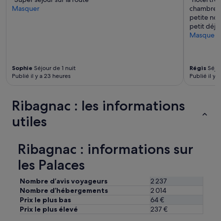
è
Masquer
chambre c
s
petite not
a
petit déj
g
Masquer
r
é
a
b
Sophie
Séjour de 1 nuit
Régis
Séjou
l
Publié il y a 23 heures
Publié il y a
e
e
t
Ribagnac : les informations
v
utiles
o
u
s
Ribagnac : informations sur
ê
t
les Palaces
e
s
Nombre d’avis voyageurs
2 237
t
r
Nombre d’hébergements
2 014
a
Prix le plus bas
64 €
n
Prix le plus élevé
237 €
q