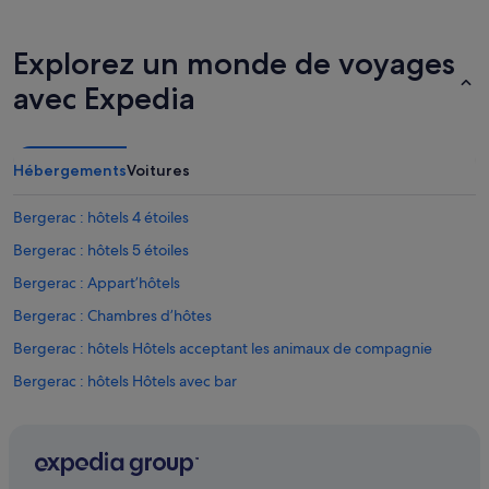
u
i
l
Explorez un monde de voyages
l
e
avec Expedia
.
P
i
s
Hébergements
Voitures
c
i
Bergerac : hôtels 4 étoiles
n
e
Bergerac : hôtels 5 étoiles
t
Bergerac : Appart’hôtels
r
e
Bergerac : Chambres d’hôtes
s
a
Bergerac : hôtels Hôtels acceptant les animaux de compagnie
g
Bergerac : hôtels Hôtels avec bar
r
é
Bergerac : hôtels Hôtels avec climatisation
a
b
Bergerac : hôtels Hôtels avec parking
l
Bergerac : hôtels Hôtels avec piscine
e