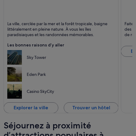
Auckland
Great B
La ville, cerclée par la mer et la forêt tropicale, baigne
Faites
Restauration, Shopping et Ports
Source
littéralement en pleine nature. À vous les îles
des so
paradisiaques et les randonnées mémorables.
de rê
Les bonnes raisons d’y aller
Ex
Sky Tower
Eden Park
Casino SkyCity
Explorer la ville
Trouver un hôtel
Séjournez à proximité
d’attractions populaires à