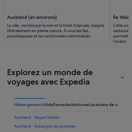
Auckland (et environs)
Île Waih
La ville, cerclée par la mer et la forêt tropicale, baigne
Cette peti
littéralement en pleine nature. À vous les îles
restaurant
paradisiaques et les randonnées mémorables.
permettra 
l'océan.
Explorez un monde de
voyages avec Expedia
Hébergements
Vols
Formules
Voitures
Locations de vacance
Auckland : Appart’hôtels
Auckland : Auberges de jeunesse