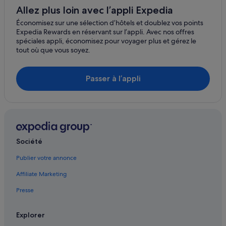
Karekare : hôtels Hôtels-boutiques
Allez plus loin avec l’appli Expedia
Karekare : hôtels
Économisez sur une sélection d’hôtels et doublez vos points
Expedia Rewards en réservant sur l’appli. Avec nos offres
Karekare : Complexes hôteliers
spéciales appli, économisez pour voyager plus et gérez le
tout où que vous soyez.
Kaukapakapa : Hôtels capsule
Okiwi : hôtels
Passer à l’appli
Omaha : hôtels Hôtels de plage
Omaha : hôtels
Orewa : hôtels
Pakiri : hôtels Hôtels pas chers
Société
Pakiri : hôtels
Pakiri : Résidences de vacances
Publier votre annonce
Pakiri : Complexes hôteliers
Affiliate Marketing
Puhoi : Chambres d’hôtes
Presse
Puhoi : Complexes hôteliers
Explorer
Ramarama : Chambres d’hôtes