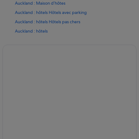
Auckland : Maison d’hôtes
Auckland : hôtels Hôtels avec parking
Auckland : hôtels Hôtels pas chers
Auckland : hôtels
Bombay : hôtels Hôtels de luxe
Bombay : hôtels Hôtels pas chers
Bombay : hôtels
Île de la Petite Barrière : hôtels
Île Motutapu : Complexes hôteliers
Île Rakino : Complexes hôteliers
Île Waiheke : hôtels
Karaka : Lodges
Karekare : Appart’hôtels
Karekare : Chambres d’hôtes
Karekare : hôtels Hôtels d’affaires