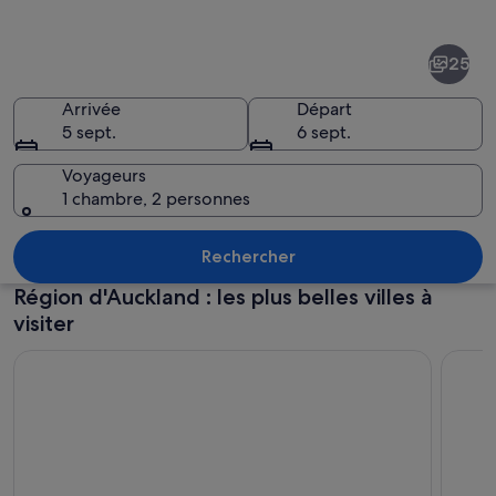
de
Région
25
d'Auckland
Arrivée
Départ
5 sept.
6 sept.
Voyageurs
1 chambre, 2 personnes
Une vue sur les toits d’une ville, ave
Rechercher
Région d'Auckland : les plus belles villes à
visiter