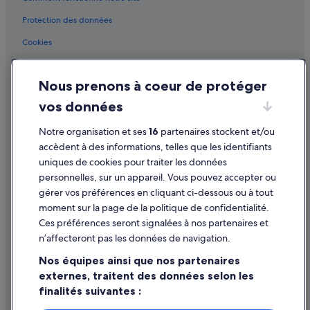
Protection des données
Cookies
Conditions générales d'utilisation
Nous prenons à coeur de protéger
Mentions légales / Nous contacter
vos données
Directives de contenu et signalement de contenus
Notre organisation et ses
16
partenaires stockent et/ou
Aide
accèdent à des informations, telles que les identifiants
uniques de cookies pour traiter les données
Assistance
personnelles, sur un appareil. Vous pouvez accepter ou
Annuler votre vol
gérer vos préférences en cliquant ci-dessous ou à tout
moment sur la page de la politique de confidentialité.
Annuler une réservation d'hôtel ou de location de vacances
Ces préférences seront signalées à nos partenaires et
Délais de remboursement
n’affecteront pas les données de navigation.
Utiliser un bon de réduction Expedia
Nos équipes ainsi que nos partenaires
externes, traitent des données selon les
Documents de voyage internationaux
finalités suivantes :