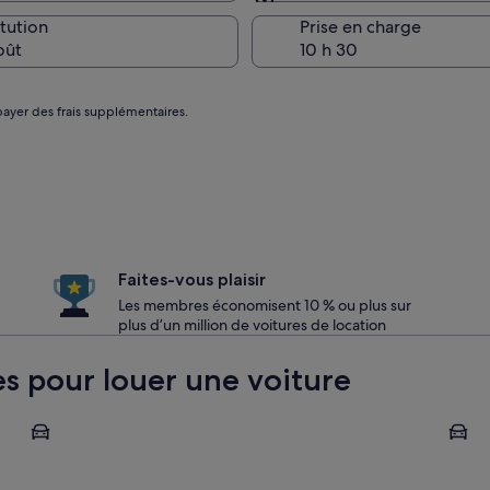
Restitution identique à 
itution
Prise en charge
oût
payer des frais supplémentaires.
Faites-vous plaisir
Les membres économisent 10 % ou plus sur
plus d’un million de voitures de location
res pour louer une voiture
Amantea
Praia 