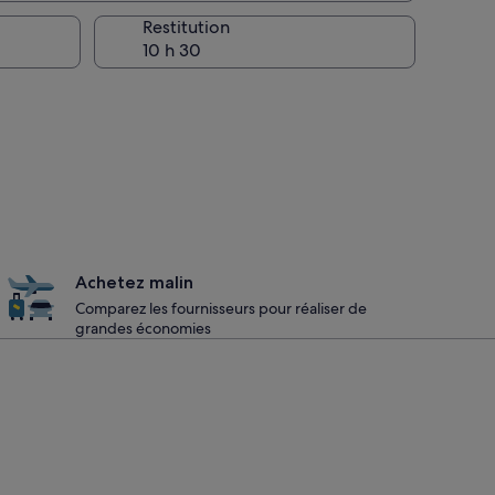
la prise en charge
Restitution
Achetez malin
Comparez les fournisseurs pour réaliser de
grandes économies
a Mare