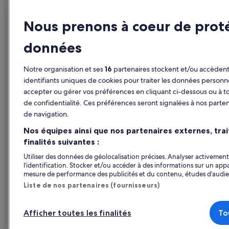
Voitures de locations Thrifty Car Rental : Cosenza
Publier votre annonce
Guide de vo
Nous prenons à coeur de prot
Voitures de locations Dollar Rent A Car : Cosenza
Affiliate Marketing
Hôtels en F
Voitures de locations Fox Rental Cars : Cosenza
données
Presse
Locations d
Voitures de locations Europcar : Cosenza
Séjours en 
Trouvez d'autres catégories de voiture
Notre organisation et ses
16
partenaires stockent et/ou accèdent 
Voitures de locations de type Mini : Cosenza
Vols en Fra
identifiants uniques de cookies pour traiter les données personn
Voitures de locations de type Compact : Cosenza
accepter ou gérer vos préférences en cliquant ci-dessous ou à t
Locations de
de confidentialité. Ces préférences seront signalées à nos parten
Voitures de locations de type Standard : Cosenza
Tous types
de navigation.
Voitures de locations de type Premium : Cosenza
Programme d
Nos équipes ainsi que nos partenaires externes, tra
Voitures de locations de type Convertible : Cosenza
finalités suivantes :
Voitures de locations de type Van : Cosenza
Utiliser des données de géolocalisation précises. Analyser activement 
l’identification. Stocker et/ou accéder à des informations sur un appa
Voitures de locations de type Pickup : Cosenza
mesure de performance des publicités et du contenu, études d’audi
Liste de nos partenaires (fournisseurs)
Afficher toutes les finalités
To
Parmi les moyens de paiement acceptés sur expedi
© 2026 Expedia, Inc., une entreprise d’Exped