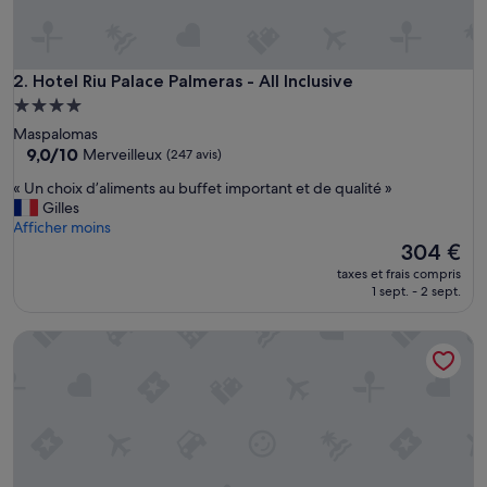
Hotel Riu Palace Palmeras - All Inclusive
2. Hotel Riu Palace Palmeras - All Inclusive
Hébergement
4.0 étoiles
Maspalomas
9.0
9,0/10
Merveilleux
(247 avis)
sur
«
« Un choix d’aliments au buffet important et de qualité »
10,
U
Gilles
Merveilleux,
n
Afficher moins
(247 avis)
c
Le
304 €
h
nouveau
taxes et frais compris
o
prix
1 sept. - 2 sept.
i
est
x
de
Maison de vacances 'Sun and Beach Bahia Feliz' avec vue sur l
d
304 €
’
a
l
i
m
e
n