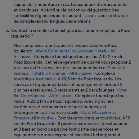
d
séjour, de la nourriture et des boissons aux divertissements
e
et boutiques. Apéritif sur le balcon ou dégustation des
l
spécialités régionales au restaurant : laissez-vous tentez par
n
les complexes touristiques des environs.
å
Quel est le complexe touristique idéal pour mon séjour à Pozo
r
Izquierdo ?
v
i
Nos complexes touristiques les mieux notés vers Pozo
v
Izquierdo :
Abora Continental by Lopesan Hotels - All
a
Inclusive
- Complexe touristique tout inclus. À 15,2 km de
r
Pozo Izquierdo. Cet hébergement de qualité vous propose 2
d
piscines extérieures, une piscine pour enfants et 2 bains à
e
remous.
Hotel Riu Vistamar - All Inclusive
- Complexe
r
touristique tout inclus. À 29,5 km de Pozo Izquierdo. Les
,
services et équipements de cet hébergement incluent 2
m
piscines extérieures, 3 restaurants et 2 bars/lounges.
Hotel
e
Riu Gran Canaria - All Inclusive
- Complexe touristique tout
n
inclus. À 20,2 km de Pozo Izquierdo. Avec 6 piscines
d
extérieures, 6 restaurants et 6 bars/lounges, cet
e
hébergement est l'adresse idéale.
Hotel Maspalomas
t
Princess-All Inclusive
- Complexe touristique tout inclus. À 19
e
km de Pozo Izquierdo. 8 piscines extérieures, 5 restaurants
r
et 3 bars en bord de piscine font partie des services et
d
équipements proposés par cet excellent hébergement.
e