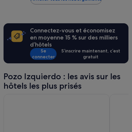
i
trouvé
t
au
h
cours
y
des
g
24 dernières
g
Connectez-vous et économisez
heures
e
sur
en moyenne 15 % sur des milliers
l
la
e
d’hôtels
base
v
Se
S’inscrire maintenant, c’est
d’un
e
connecter
gratuit
séjour
r
d’une
t
nuit
s
pour
Pozo Izquierdo : les avis sur les
k
2 adultes.
a
hôtels les plus prisés
Les
p
prix
.
et
Grupotel Orquidea
Radisson B
D
la
e
disponibilité
i
sont
o
susceptibles
r
de
i
changer.
e
Des