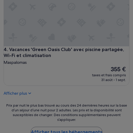
p
a
e
l
r
i
f
t
e
é
k
»
t
o
g
v
Vacances 'Green Oasis Club' avec piscine partagée, Wi-Fi et 
4. Vacances 'Green Oasis Club' avec piscine partagée,
i
Wi-Fi et climatisation
b
Maspalomas
l
Le
355 €
e
nouveau
i
taxes et frais compris
prix
31 août - 1 sept.
m
est
o
de
t
Afficher plus
355 €
t
a
Prix
Prix par nuit le plus bas trouvé au cours des 24 dernières heures sur la base
t
d’un séjour d’une nuit pour 2 adultes. Les prix et la disponibilité sont
par
t
susceptibles de changer. Des conditions supplémentaires peuvent
nuit
a
s’appliquer.
le
v
plus
e
Afficher tous les hébergements
bas