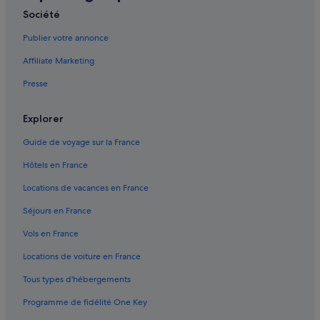
Arinaga : Appart’hôtels
Société
Arinaga : Maison d’hôtes
Publier votre annonce
Arinaga : hôtels
Affiliate Marketing
Arinaga : Complexes hôteliers
Presse
Ayacata : hôtels
Bahía Feliz : hôtels
Explorer
Carrizal : hôtels Hôtels pas chers
Guide de voyage sur la France
Carrizal : hôtels
Hôtels en France
Castillo del Romeral : Chambres d’hôtes
Locations de vacances en France
Castillo del Romeral : Maison d’hôtes
Séjours en France
Castillo del Romeral : hôtels
Vols en France
Castillo del Romeral : Pensions
Locations de voiture en France
Centre commercial Yumbo : hôtels à proximité
Tous types d'hébergements
Cruce de Arinaga : hôtels
Programme de fidélité One Key
El Burrero : hôtels