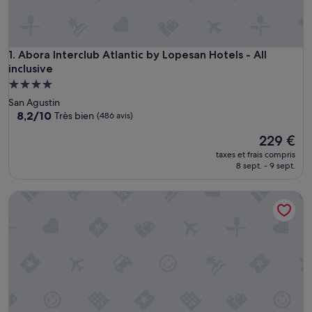
Abora Interclub Atlantic by Lopesan Hotels - All inclusive
1. Abora Interclub Atlantic by Lopesan Hotels - All
inclusive
Hébergement
4.0 étoiles
San Agustin
8.2
8,2/10
Très bien
(486 avis)
sur
Le
229 €
10,
nouveau
Très
taxes et frais compris
prix
bien,
8 sept. - 9 sept.
est
(486 avis)
de
Hotel Riu Palace Palmeras - All Inclusive
229 €