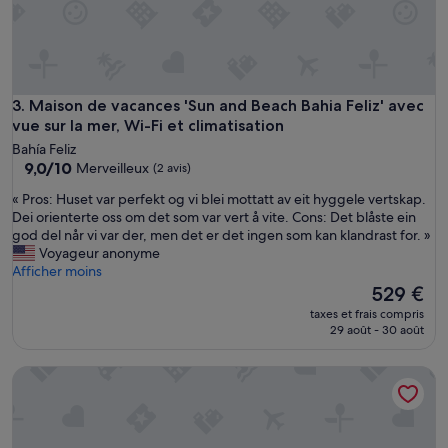
t
s
a
u
b
u
Maison de vacances 'Sun and Beach Bahia Feliz' avec vue sur l
3. Maison de vacances 'Sun and Beach Bahia Feliz' avec
f
vue sur la mer, Wi-Fi et climatisation
f
Bahía Feliz
e
9.0
9,0/10
Merveilleux
(2 avis)
t
sur
i
«
« Pros: Huset var perfekt og vi blei mottatt av eit hyggele vertskap.
10,
m
P
Dei orienterte oss om det som var vert å vite. Cons: Det blåste ein
Merveilleux,
p
r
god del når vi var der, men det er det ingen som kan klandrast for. »
(2 avis)
o
o
Voyageur anonyme
r
s
Afficher moins
t
:
Le
529 €
a
H
nouveau
taxes et frais compris
n
u
prix
29 août - 30 août
t
s
est
e
e
de
t
Vacances 'Green Oasis Club' avec piscine partagée, Wi-Fi et 
t
529 €
d
v
e
a
q
r
u