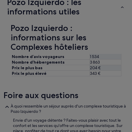
Pozo Izquierdo : les
v
i
informations utiles
t
e
.
Pozo Izquierdo :
C
o
informations sur les
n
Complexes hôteliers
s
:
D
Nombre d’avis voyageurs
1 534
e
Nombre d’hébergements
3 863
t
Prix le plus bas
204 €
b
Prix le plus élevé
343 €
l
å
s
t
Foire aux questions
e
e
À quoi ressemble un séjour auprès d'un complexe touristique à
i
Pozo Izquierdo ?
n
g
Envie d'un voyage détente ? Faites-vous plaisir avec tout le
o
confort et les services qu'offre un complexe touristique. Sur
d
place, profitez de tout ce dont vous avez besoin pour votre