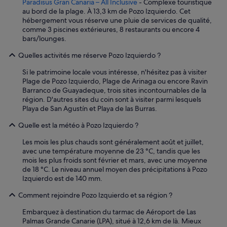
Paradisus Gran Canaria – All Inclusive
- Complexe touristique
t
au bord de la plage. À 13,3 km de Pozo Izquierdo. Cet
i
hébergement vous réserve une pluie de services de qualité,
n
comme 3 piscines extérieures, 8 restaurants ou encore 4
g
bars/lounges.
e
n
Quelles activités me réserve Pozo Izquierdo ?
s
o
Si le patrimoine locale vous intéresse, n'hésitez pas à visiter
m
Plage de Pozo Izquierdo, Plage de Arinaga ou encore Ravin
k
Barranco de Guayadeque, trois sites incontournables de la
a
région. D'autres sites du coin sont à visiter parmi lesquels
n
Playa de San Agustín et Playa de las Burras.
k
l
Quelle est la météo à Pozo Izquierdo ?
a
Les mois les plus chauds sont généralement août et juillet,
n
avec une température moyenne de 23 °C, tandis que les
d
mois les plus froids sont février et mars, avec une moyenne
r
de 18 °C. Le niveau annuel moyen des précipitations à Pozo
a
Izquierdo est de 140 mm.
s
t
Comment rejoindre Pozo Izquierdo et sa région ?
f
o
Embarquez à destination du tarmac de Aéroport de Las
r
Palmas Grande Canarie (LPA), situé à 12,6 km de là. Mieux
.