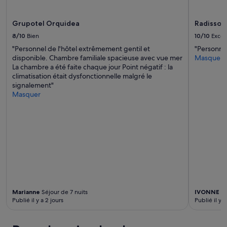
n
conditions
t
supplémentaires
e
Grupotel Orquidea
Radisson 
peuvent
r
s’appliquer.
8/10
Bien
10/10
Excel
t
e
"Personnel de l'hôtel extrêmement gentil et
"Personnel
o
disponible. Chambre familiale spacieuse avec vue mer
Masquer
s
La chambre a été faite chaque jour Point négatif : la
s
climatisation était dysfonctionnelle malgré le
o
signalement"
m
Masquer
d
e
t
s
o
m
v
a
r
v
Marianne
Séjour de 7 nuits
IVONNE
Sé
e
Publié il y a 2 jours
Publié il y a
r
t
å