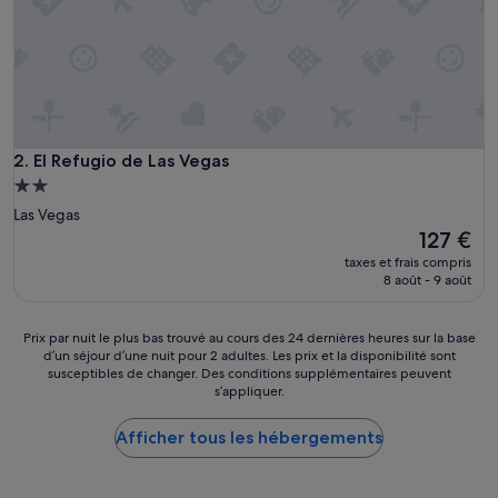
e
s
s
i
o
n
n
e
El Refugio de Las Vegas
2. El Refugio de Las Vegas
l
Hébergement
c
2.0 étoiles
Las Vegas
a
Le
127 €
d
nouveau
r
taxes et frais compris
prix
e
8 août - 9 août
est
m
de
a
127 €
g
Prix
Prix par nuit le plus bas trouvé au cours des 24 dernières heures sur la base
d’un séjour d’une nuit pour 2 adultes. Les prix et la disponibilité sont
i
par
susceptibles de changer. Des conditions supplémentaires peuvent
q
nuit
s’appliquer.
u
le
e
plus
Afficher tous les hébergements
d
bas
a
trouvé
n
au
s