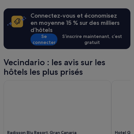
cours
u
des
n
24 dernières
Connectez-vous et économisez
e
heures
m
sur
en moyenne 15 % sur des milliers
a
la
d’hôtels
i
base
Se
S’inscrire maintenant, c’est
s
d’un
connecter
gratuit
o
séjour
n
d’une
d
nuit
e
pour
Vecindario : les avis sur les
s
2 adultes.
hôtels les plus prisés
t
Les
y
prix
l
et
Radisson Blu Resort, Gran Canaria
Hotel Gran
e
la
c
disponibilité
o
sont
l
susceptibles
o
de
n
changer.
i
Des
a
conditions
l
supplémentaires
Radisson Blu Resort, Gran Canaria
Hotel Gra