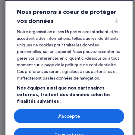
Grande Canarie : hôtels Hôtels de plage
Conditions générales d'utilisation
Grande Canarie : hôtels Hôtels dans un domaine viticole
Nous prenons à coeur de protéger
Mentions légales / Nous contacter
Grande Canarie : hôtels Hôtels-boutiques
vos données
Directives de contenu et signalement de contenus
Grande Canarie : hôtels Hôtels de luxe
Notre organisation et ses
16
partenaires stockent et/ou
Aide
Grande Canarie : hôtels Hôtels LGBTQIA+ friendly
accèdent à des informations, telles que les identifiants
uniques de cookies pour traiter les données
Grande Canarie : hôtels Hôtels avec golf
Assistance
personnelles, sur un appareil. Vous pouvez accepter ou
Grande Canarie : hôtels Hôtels historiques
Annuler votre vol
gérer vos préférences en cliquant ci-dessous ou à tout
moment sur la page de la politique de confidentialité.
Grande Canarie : hôtels Hôtels avec parc aquatique
Annuler une réservation d'hôtel ou de location de vacances
Ces préférences seront signalées à nos partenaires et
Grande Canarie : hôtels Hôtels familiaux
Délais de remboursement
n’affecteront pas les données de navigation.
Grande Canarie : hôtels Hôtels avec restaurant
Utiliser un bon de réduction Expedia
Nos équipes ainsi que nos partenaires
Grande Canarie : hôtels Hôtels romantiques
externes, traitent des données selon les
Documents de voyage internationaux
finalités suivantes :
Grande Canarie : hôtels Hôtels avec centre de fitness
Utiliser des données de géolocalisation précises. Analyser
Grande Canarie : hôtels Hôtels pour faire du shopping
activement les caractéristiques de l’appareil pour
J'accepte
Grande Canarie : hôtels Hôtels avec spa
l’identification. Stocker et/ou accéder à des informations
Parmi les moyens de paiement acceptés sur expedia.fr figurent :
sur un appareil. Publicités et contenu personnalisés,
American Express, Diner’s Club International, Mastercard, Visa, Visa
Grande Canarie : hôtels Hôtels d’aventure
mesure de performance des publicités et du contenu,
Electron, CartaSi, Carte Bleue, PayPal et Eurocard.