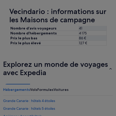
c
ô
Vecindario : informations sur
t
é
les Maisons de campagne
J
a
Nombre d’avis voyageurs
41
r
Nombre d’hébergements
4 175
d
Prix le plus bas
86 €
i
n
Prix le plus élevé
127 €
a
g
r
é
Explorez un monde de voyages
a
avec Expedia
b
l
e
,
c
Hébergements
Vols
Formules
Voitures
l
i
Grande Canarie : hôtels 4 étoiles
m
a
Grande Canarie : hôtels 5 étoiles
t