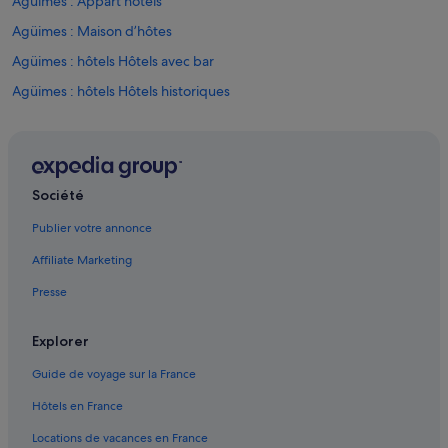
Agüimes : Appart’hôtels
i
s
Agüimes : Maison d’hôtes
a
t
Agüimes : hôtels Hôtels avec bar
i
Agüimes : hôtels Hôtels historiques
o
n
Agüimes : hôtels
e
t
Agüimes : Complexes hôteliers
s
Arinaga : Appart’hôtels
t
Société
y
Arinaga : Maison d’hôtes
l
Publier votre annonce
e
Arinaga : hôtels
l
Affiliate Marketing
Arinaga : Complexes hôteliers
o
Presse
d
Ayacata : hôtels
g
e
Bahía Feliz : hôtels
Explorer
s
Carrizal : hôtels Hôtels pas chers
y
Guide de voyage sur la France
m
Carrizal : hôtels
p
Hôtels en France
a
Castillo del Romeral : Chambres d’hôtes
U
Locations de vacances en France