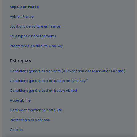
Castillo del Romeral : Maison d’hôtes
n
Séjours en France
e
Castillo del Romeral : hôtels
é
Vols en France
t
Castillo del Romeral : Pensions
a
Locations de voiture en France
Cruce de Arinaga : hôtels
p
e
Tous types d'hébergements
El Burrero : hôtels
t
Programme de fidélité One Key
r
Grande Canarie : Auberges de jeunesse
è
Grande Canarie : Châteaux
s
Politiques
a
Grande Canarie : Maison d’hôtes
g
Conditions générales de vente (à l’exception des réservations Abritel)
r
Grande Canarie : hôtels Hôtels acceptant les animaux de compagnie
é
Conditions générales d’utilisation de One Key™
Grande Canarie : hôtels Hôtels avec bar
a
b
Conditions générales d’utilisation Abritel
Grande Canarie : hôtels Hôtels avec parking
l
Accessibilité
e
Grande Canarie : hôtels Hôtels avec piscine
»
Comment fonctionne notre site
Grande Canarie : hôtels Hôtels avec suites
Grande Canarie : hôtels Hôtels avec terrains de tennis
Protection des données
Grande Canarie : hôtels Hôtels avec Wi-Fi
Cookies