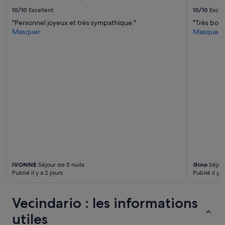
.
peuvent
Q
s’appliquer.
10/10
Excellent
10/10
Excel
u
"Personnel joyeux et très sympathique."
"Très bon
a
Masquer
Masquer
r
t
i
e
r
h
y
p
e
r
c
e
n
t
r
IVONNE
Séjour de 5 nuits
Gino
Séjour
e
Publié il y a 2 jours
Publié il y a
t
o
Vecindario : les informations
u
t
utiles
à