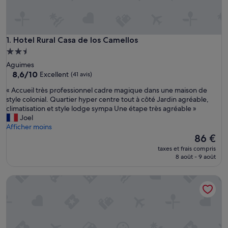
Hotel Rural Casa de los Camellos
1. Hotel Rural Casa de los Camellos
Hébergement
2.5 étoiles
Aguimes
8.6
8,6/10
Excellent
(41 avis)
sur
«
« Accueil très professionnel cadre magique dans une maison de
10,
A
style colonial. Quartier hyper centre tout à côté Jardin agréable,
Excellent,
c
climatisation et style lodge sympa Une étape très agréable »
(41 avis)
c
Joel
u
Afficher moins
e
Le
86 €
i
nouveau
taxes et frais compris
l
prix
8 août - 9 août
t
est
r
de
El Refugio de Las Vegas
è
86 €
s
p
r
o
f