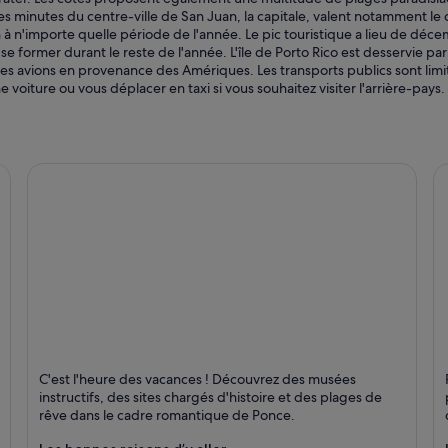
 minutes du centre-ville de San Juan, la capitale, valent notamment le 
n à n'importe quelle période de l'année. Le pic touristique a lieu de déc
e former durant le reste de l'année. L'île de Porto Rico est desservie par
des avions en provenance des Amériques. Les transports publics sont limi
voiture ou vous déplacer en taxi si vous souhaitez visiter l'arrière-pays.
Ponce
C
C'est l'heure des vacances ! Découvrez des musées
Plages, Shopping et Historique
Pl
instructifs, des sites chargés d'histoire et des plages de
rêve dans le cadre romantique de Ponce.