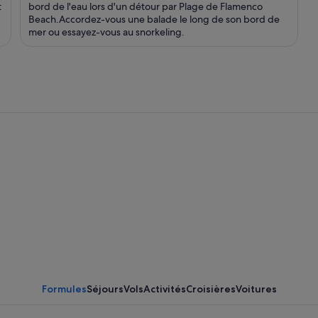
t
bord de l'eau lors d'un détour par Plage de Flamenco
Beach.Accordez-vous une balade le long de son bord de
mer ou essayez-vous au snorkeling.
Formules
Séjours
Vols
Activités
Croisières
Voitures