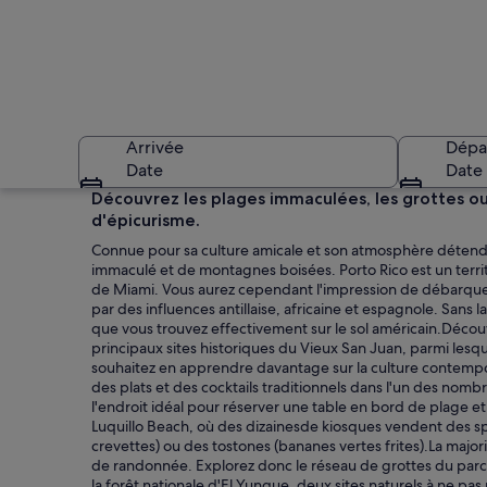
Arrivée
Dépa
Date
Date
Découvrez les plages immaculées, les grottes ou
d'épicurisme.
Connue pour sa culture amicale et son atmosphère détendu
immaculé et de montagnes boisées. Porto Rico est un terri
de Miami. Vous aurez cependant l'impression de débarque
par des influences antillaise, africaine et espagnole. Sans la
que vous trouvez effectivement sur le sol américain.Découvr
principaux sites historiques du Vieux San Juan, parmi lesqu
Un coucher de solei
souhaitez en apprendre davantage sur la culture contempo
des plats et des cocktails traditionnels dans l'un des nomb
l'endroit idéal pour réserver une table en bord de plage et
Luquillo Beach, où des dizainesde kiosques vendent des sp
crevettes) ou des tostones (bananes vertes frites).La major
de randonnée. Explorez donc le réseau de grottes du parc
la forêt nationale d'El Yunque, deux sites naturels à ne p