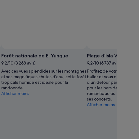
Forêt nationale de El Yunque
Plage d'Isla Verde
9.2/10 (3 268 avis)
9.2/10 (6 787 avis)
Avec ces vues splendides sur les montagnes
Profitez de votre séjour à 
et ses magnifiques chutes d'eau, cette forêt
buller et vous détendre au 
tropicale humide est idéale pour la
d'un détour par Plage d'Is
randonnée.
pour les bars de ce lieu de 
Afficher moins
romantique ou laissez-vou
ses concerts.
Afficher moins