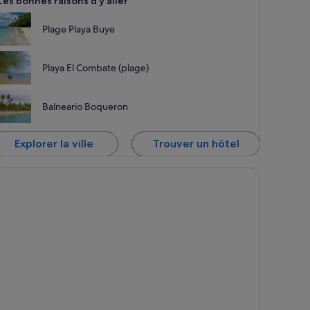
Les bonnes raisons d’y aller
Plage Playa Buye
Playa El Combate (plage)
Balneario Boqueron
Explorer la ville
Trouver un hôtel