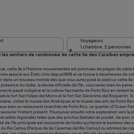
Une plage
rt
Voyageurs
1 chambre, 2 personnes
 les sentiers de randonnée de cette île des Caraïbes empr
Un grand 
e, cette île à l'histoire mouvementée est ponctuée de plages de sable 
toire associé aux États-Unis depuis1898 et se trouve à deuxheures de vol
r dans un nouveau monde dès que vous aurez posé le pied sur cette îl
 présence du dollar, la devise officielle de l'île, vous seriez bien en peine
ez le passé indigène et la culture fascinante de Porto Rico en visitant le
els le fort San Felipe del Morro et le fort San Gerónimo del Boquerón. Si
l sur une mer calme, avec plusieurs bateaux, une plage de sable et une chaî
raine, visitez le musée des Amériques et le musée des arts de Porto Ric
reux bars ou restaurants branchés de Porto Rico. Le quartier d'Ocean Par
 savourer l'instant présent. Poursuivez ensuite votre exploration vers la 
écialités régionales telles que des pinchos (kebabs de poulet, de porc 
ité de l'île principale est recouverte de forêts qui feront le bonheur des
 du Rio Camuy (Parque de las Cavernas del Rio Camuy) ou admirez les ca
as rater. Les côtes proposent également une multitude de plages paradisi