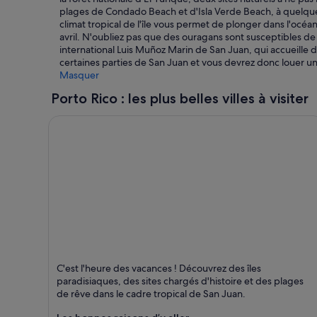
plages de Condado Beach et d'Isla Verde Beach, à quelques
climat tropical de l'île vous permet de plonger dans l'océa
avril. N'oubliez pas que des ouragans sont susceptibles de s
international Luis Muñoz Marin de San Juan, qui accueille 
certaines parties de San Juan et vous devrez donc louer une 
Masquer
Porto Rico : les plus belles villes à visiter
San Juan
C'est l'heure des vacances ! Découvrez des îles
Plages, Excursions et Mer
paradisiaques, des sites chargés d'histoire et des plages
de rêve dans le cadre tropical de San Juan.