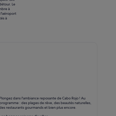
détour. Le
embre à
 l'aéroport
tés à
abo Rojo
Plongez dans l'ambiance reposante de Cabo Rojo ! Au
ages, Familial et Nature
programme : des plages de rêve, des beautés naturelles,
des restaurants gourmands et bien plus encore.