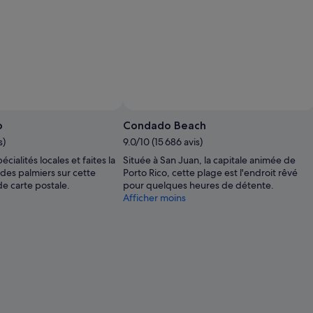
o
Condado Beach
s)
9.0/10 (15 686 avis)
cialités locales et faites la
Située à San Juan, la capitale animée de
 des palmiers sur cette
Porto Rico, cette plage est l'endroit rêvé
e carte postale.
pour quelques heures de détente.
Afficher moins