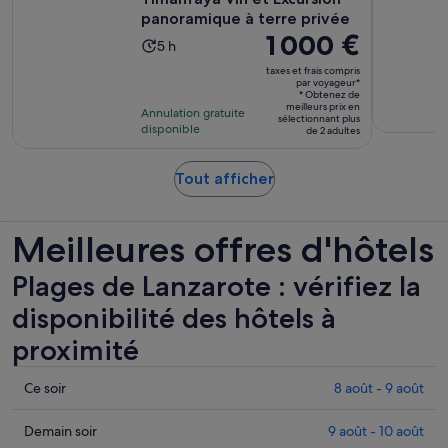
panoramique à terre privée
Le
1 000 €
Durée
5 h
prix
de
taxes et frais compris
est
par voyageur*
l’activité :
* Obtenez de
de 1 000 €.
5 heures
meilleurs prix en
Annulation gratuite
par
sélectionnant plus
disponible
de 2 adultes
voyageur*
S’ouvre
Tout afficher
dans
un
Meilleures offres d'hôtels
nouvel
onglet.
Plages de Lanzarote : vérifiez la
disponibilité des hôtels à
proximité
Consulter
Ce soir
8 août - 9 août
les
prix
Consulter
Demain soir
9 août - 10 août