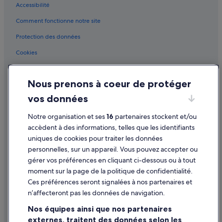
Accessibilité
Comment fonctionne notre site
Protection des données
Cookies
Conditions générales d'utilisation
Nous prenons à coeur de protéger
Mentions légales / Nous contacter
vos données
Directives de contenu et signalement de contenus
Notre organisation et ses
16
partenaires stockent et/ou
Aide
accèdent à des informations, telles que les identifiants
uniques de cookies pour traiter les données
Assistance
personnelles, sur un appareil. Vous pouvez accepter ou
Annuler votre vol
gérer vos préférences en cliquant ci-dessous ou à tout
moment sur la page de la politique de confidentialité.
Annuler une réservation d'hôtel ou de location de vacances
Ces préférences seront signalées à nos partenaires et
Délais de remboursement
n’affecteront pas les données de navigation.
Utiliser un bon de réduction Expedia
Nos équipes ainsi que nos partenaires
externes, traitent des données selon les
Documents de voyage internationaux