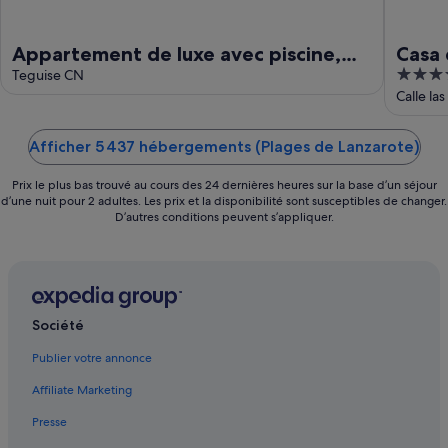
Appartement de luxe avec piscine,
Casa 
3.5
bain à remous et d'assurance
Teguise CN
Lanz
out
Calle las
Hébergement gratuit
of
5
Afficher 5 437 hébergements (Plages de Lanzarote)
Prix le plus bas trouvé au cours des 24 dernières heures sur la base d’un séjour
d’une nuit pour 2 adultes. Les prix et la disponibilité sont susceptibles de changer.
D’autres conditions peuvent s’appliquer.
Société
Publier votre annonce
Affiliate Marketing
Presse