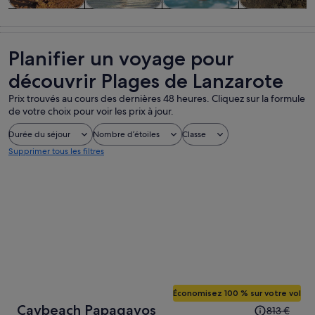
Visites d’une
Activités
Cours et
Aventure et
journée et
aquatiques
ateliers
activités de
excursions
plein air
Planifier un voyage pour
découvrir Plages de Lanzarote
Prix trouvés au cours des dernières 48 heures. Cliquez sur la formule
de votre choix pour voir les prix à jour.
Durée du séjour
Nombre d’étoiles
Classe
Supprimer tous les filtres
Économisez 100 % sur votre vol
Le
Caybeach Papagayos
813 €