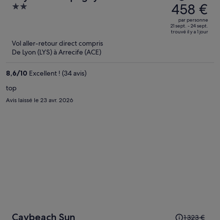
prix
458 €
2
était
out
par personne
de
of
21 sept. - 24 sept.
trouvé il y a 1 jour
813 €.
5
Vol aller-retour direct compris
Le
De Lyon (LYS) à Arrecife (ACE)
prix
est
8,6
/
10
Excellent ! (34 avis)
maintenant
de
top
458 €
Avis laissé le 23 avr. 2026
par
personne.
Le
Caybeach Sun
1 323 €