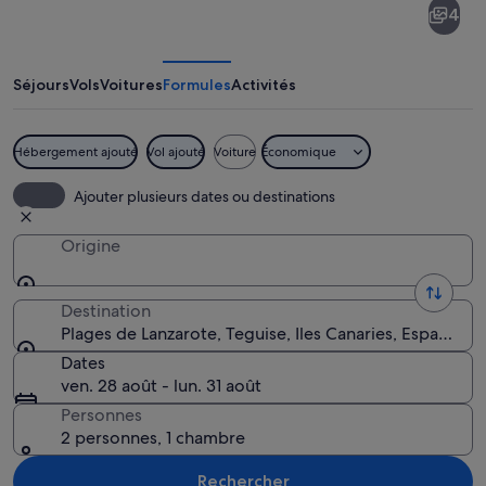
4
de
Lanzarote
Séjours
Vols
Voitures
Formules
Activités
Hébergement ajouté
Vol ajouté
Voiture
Économique
Une plage où l’on voit une personne d
Ajouter plusieurs dates ou destinations
Origine
Destination
Plages de Lanzarote, Teguise, Iles Canaries, Espagne
Dates
ven. 28 août - lun. 31 août
Personnes
2 personnes, 1 chambre
Rechercher