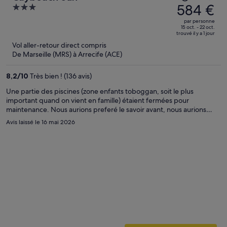
prix
584 €
3
était
out
par personne
de
of
15 oct. - 22 oct.
trouvé il y a 1 jour
1 323 €.
5
Vol aller-retour direct compris
Le
De Marseille (MRS) à Arrecife (ACE)
prix
est
8,2
/
10
Très bien ! (136 avis)
maintenant
de
Une partie des piscines (zone enfants toboggan, soit le plus
important quand on vient en famille) étaient fermées pour
584 €
maintenance. Nous aurions preferé le savoir avant, nous aurions
par
sûrement fait un autre choix. Le personnel à la réception ne parle
Avis laissé le 16 mai 2026
personne.
pas un mot de français (comme partout à Lanzarote il faut parler
anglais, espagnol ou Allemand). L'équipe d'animation et restaurant
bar était au top; ils ont fait en sorte que nous passions un super
séjour !