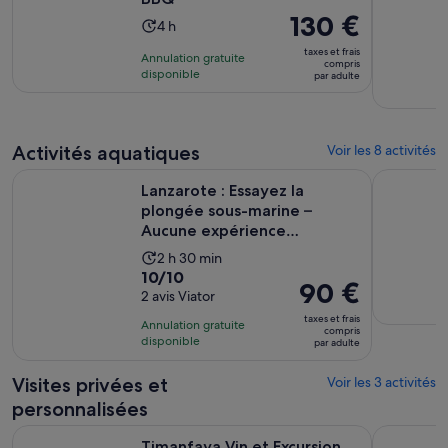
Le
130 €
Durée
4 h
prix
de
taxes et frais
Annulation gratuite
est
compris
l’activité :
disponible
par adulte
de 130 €.
4 heures
par
adulte
Activités aquatiques
Voir les 8 activités
Lanzarote : Essayez la plongée sous-marine – Aucune expéri
Cours de s
Lanzarote : Essayez la
plongée sous-marine –
Aucune expérience
nécessaire
Durée
2 h 30 min
10.0
10/10
de
Le
90 €
sur
2 avis Viator
l’activité :
prix
10
2 heures
taxes et frais
Annulation gratuite
est
compris
pour
et
disponible
par adulte
de 90 €.
2 avis
30 minutes
par
Visites privées et
Voir les 3 activités
adulte
personnalisées
S’ouv
Timanfaya Vin et Excursion panoramique à terre privée
Excursion 
Timanfaya Vin et Excursion