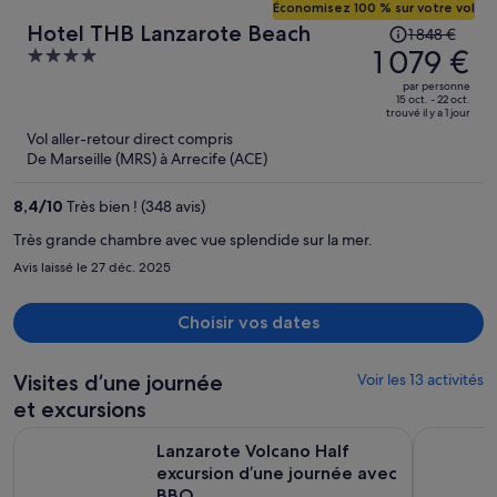
Économisez 100 % sur votre vol
Le
Hotel THB Lanzarote Beach
1 848 €
prix
1 079 €
4
était
out
par personne
de
of
15 oct. - 22 oct.
trouvé il y a 1 jour
1 848 €.
5
Vol aller-retour direct compris
Le
De Marseille (MRS) à Arrecife (ACE)
prix
est
8,4
/
10
Très bien ! (348 avis)
maintenant
de
Très grande chambre avec vue splendide sur la mer.
1 079 €
Avis laissé le 27 déc. 2025
par
personne.
Choisir vos dates
Visites d’une journée
Voir les 13 activités
et excursions
S’
Lanzarote Volcano Half excursion d’une journée avec BBQ
Visite de 
Lanzarote Volcano Half
excursion d’une journée avec
BBQ