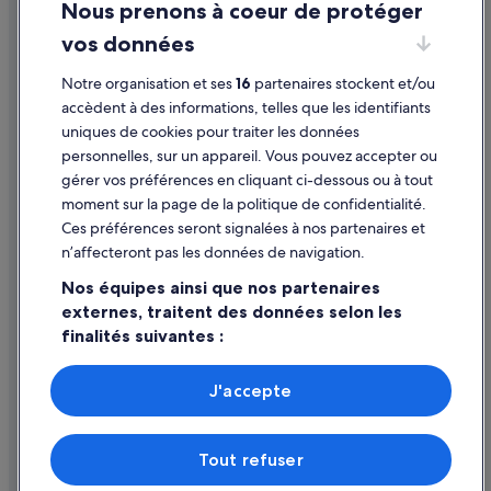
Nous prenons à coeur de protéger
Mozaga : hôtels Hôtels pas chers
Mentions légales / Nous contacter
vos données
Mozaga : hôtels
Directives de contenu et signalement de contenus
Mozaga : Maisons de campagne
Notre organisation et ses
16
partenaires stockent et/ou
Aide
accèdent à des informations, telles que les identifiants
Mozaga : Complexes hôteliers
uniques de cookies pour traiter les données
Assistance
Muñique : hôtels
personnelles, sur un appareil. Vous pouvez accepter ou
Annuler votre vol
Musée Lagomar : hôtels à proximité
gérer vos préférences en cliquant ci-dessous ou à tout
moment sur la page de la politique de confidentialité.
Nazaret : Chambres d’hôtes
Annuler une réservation d'hôtel ou de location de vacances
Ces préférences seront signalées à nos partenaires et
Nazaret : hôtels Hôtels tout compris
Délais de remboursement
n’affecteront pas les données de navigation.
Nazaret : hôtels
Utiliser un bon de réduction Expedia
Nos équipes ainsi que nos partenaires
Nazaret : Complexes hôteliers
externes, traitent des données selon les
Documents de voyage internationaux
finalités suivantes :
San Bartolomé : Chambres d’hôtes
Utiliser des données de géolocalisation précises. Analyser
San Bartolomé : hôtels
activement les caractéristiques de l’appareil pour
J'accepte
San Bartolomé : Lodges
l’identification. Stocker et/ou accéder à des informations
Parmi les moyens de paiement acceptés sur expedia.fr figurent :
sur un appareil. Publicités et contenu personnalisés,
American Express, Diner’s Club International, Mastercard, Visa, Visa
Soo : hôtels
mesure de performance des publicités et du contenu,
Electron, CartaSi, Carte Bleue, PayPal et Eurocard.
Tout refuser
études d’audience et développement de services.
© 2026 Expedia, Inc., une entreprise d’Expedia Group. Tous droits
Tahiche : Auberges de jeunesse
Liste de nos partenaires (fournisseurs)
réservés. Expedia et le logo Expedia sont des marques déposées ou des