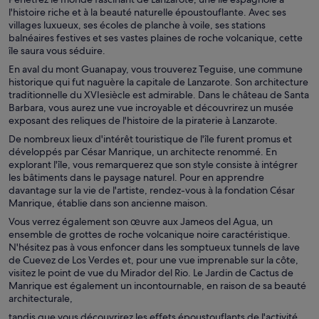
l'histoire riche et à la beauté naturelle époustouflante. Avec ses
villages luxueux, ses écoles de planche à voile, ses stations
balnéaires festives et ses vastes plaines de roche volcanique, cette
île saura vous séduire.
En aval du mont Guanapay, vous trouverez Teguise, une commune
historique qui fut naguère la capitale de Lanzarote. Son architecture
traditionnelle du XVIesiècle est admirable. Dans le château de Santa
Barbara, vous aurez une vue incroyable et découvrirez un musée
exposant des reliques de l'histoire de la piraterie à Lanzarote.
De nombreux lieux d'intérêt touristique de l'île furent promus et
développés par César Manrique, un architecte renommé. En
explorant l'île, vous remarquerez que son style consiste à intégrer
les bâtiments dans le paysage naturel. Pour en apprendre
davantage sur la vie de l'artiste, rendez-vous à la fondation César
Manrique, établie dans son ancienne maison.
Vous verrez également son œuvre aux Jameos del Agua, un
ensemble de grottes de roche volcanique noire caractéristique.
N'hésitez pas à vous enfoncer dans les somptueux tunnels de lave
de Cuevez de Los Verdes et, pour une vue imprenable sur la côte,
visitez le point de vue du Mirador del Rio. Le Jardin de Cactus de
Manrique est également un incontournable, en raison de sa beauté
architecturale,
tandis que vous découvrirez les effets époustouflants de l'activité