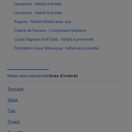
Lanzarote : hôtels 4 étoiles
Lanzarote : hôtels 5 étoiles
Argana : hôtels Hôtels avec spa
Caleta de Famara : Complexes hôteliers
Costa Teguise Golf Club : hôtels à proximité
Fondation Cesar Manrique : hôtels à proximité
La Costa : Appart’hôtels
La Costa : Chambres d’hôtes
La Costa : Maison d’hôtes
Villes vers Lanzarote
Sites d’intérêt
La Costa : hôtels
Teguise
La Costa : Lodges
Yaiza
La Costa : Résidences de vacances
La Costa : Complexes hôteliers
Tías
La Florida : hôtels
Tinajo
La Florida : Lodges