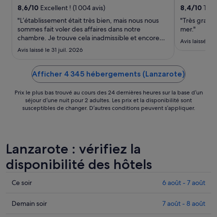
août
8,6
/
10
Excellent ! (1 004 avis)
8,4
/
10
Très 
au 29
"L’établissement était très bien, mais nous nous
"Très grand
août.
sommes fait voler des affaires dans notre
mer."
chambre. Je trouve cela inadmissible et encore
Avis laissé le
plus pour un établissement 5 étoiles. La direction
Avis laissé le 31 juil. 2026
nous a offert un dîner pour nous « dédommager »
mais cela n’enlève pas que nous n’étions pas
sereins à chaque ..."
Afficher 4 345 hébergements (Lanzarote)
Prix le plus bas trouvé au cours des 24 dernières heures sur la base d’un
séjour d’une nuit pour 2 adultes. Les prix et la disponibilité sont
susceptibles de changer. D’autres conditions peuvent s’appliquer.
Lanzarote : vérifiez la
disponibilité des hôtels
Consulter
Ce soir
6 août - 7 août
les
prix
Consulter
Demain soir
7 août - 8 août
à
les