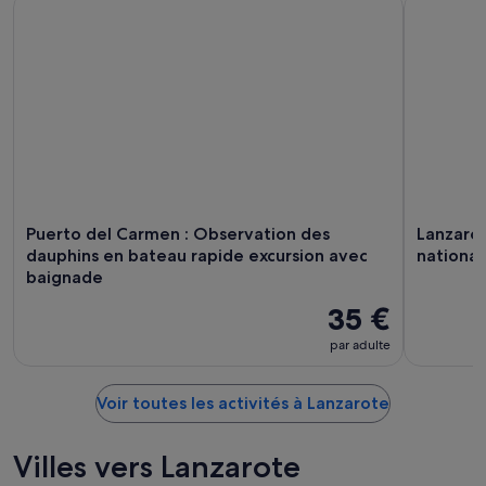
Puerto del Carmen : Observation des dauphins en bateau ra
Lanzarote 
Puerto del Carmen : Observation des
Lanzarot
dauphins en bateau rapide excursion avec
national
baignade
35 €
par adulte
Voir toutes les activités à Lanzarote
Villes vers Lanzarote