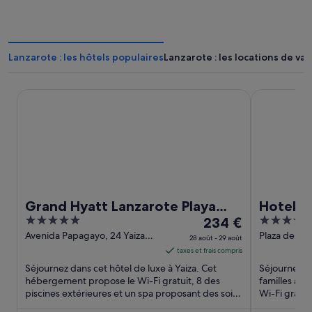
Lanzarote : les hôtels populaires
Lanzarote : les locations de va
Grand Hyatt Lanzarote Playa Dorada Resort
Hotel THB L
Grand Hyatt Lanzarote Playa
Hotel T
5
Le
4
Dorada Resort
234 €
out
prix
out
Avenida Papagayo, 24 Yaiza
Plaza del Ja
28 août - 29 août
Lanzarote
Lanzarote
of
est
of
taxes et frais compris
5
de 234 €
5
Séjournez dans cet hôtel de luxe à Yaiza. Cet
Séjournez da
par
hébergement propose le Wi-Fi gratuit, 8 des
familles à 
piscines extérieures et un spa proposant des soins
nuit
Wi-Fi gratui
complets. D'après ...
bars/lounges
du 28