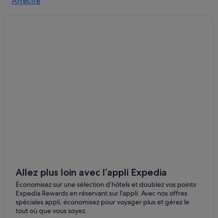
Arrecife
La Vegueta : Maison d’hôtes
Costa Teguise
Lanzarote : Appart’hôtels
Puerto Calero
Lanzarote : Auberges de jeunesse
Lanzarote : Bateaux de croisière
San Bartolomé
Lanzarote : Maison d’hôtes
Mozaga
Lanzarote : hôtels Hôtels acceptant les animaux de
compagnie
Haría
Lanzarote : hôtels Hôtels avec concierge
Playa del Cable
Lanzarote : hôtels Hôtels avec piscine
Arrieta
Lanzarote : hôtels Hôtels avec suites
Charco del Palo
Lanzarote : hôtels Hôtels avec terrains de tennis
El Golfo
Lanzarote : hôtels Hôtels de plage
Allez plus loin avec l’appli Expedia
Lanzarote : hôtels Hôtels d’affaires
El Islote
Économisez sur une sélection d’hôtels et doublez vos points
Lanzarote : hôtels Hôtels dans un domaine viticole
Expedia Rewards en réservant sur l’appli. Avec nos offres
Caleta de Famara
spéciales appli, économisez pour voyager plus et gérez le
Lanzarote : hôtels Hôtels-boutiques
tout où que vous soyez.
Femés