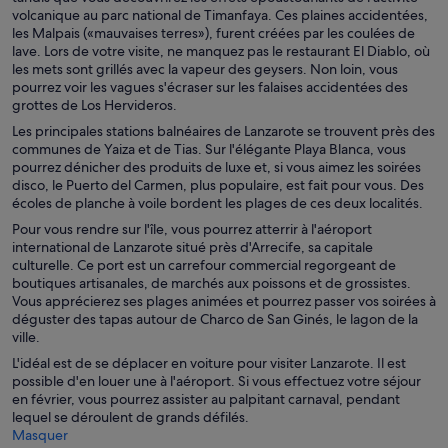
volcanique au parc national de Timanfaya. Ces plaines accidentées,
les Malpais («mauvaises terres»), furent créées par les coulées de
lave. Lors de votre visite, ne manquez pas le restaurant El Diablo, où
les mets sont grillés avec la vapeur des geysers. Non loin, vous
pourrez voir les vagues s'écraser sur les falaises accidentées des
grottes de Los Hervideros.
Les principales stations balnéaires de Lanzarote se trouvent près des
communes de Yaiza et de Tias. Sur l'élégante Playa Blanca, vous
pourrez dénicher des produits de luxe et, si vous aimez les soirées
disco, le Puerto del Carmen, plus populaire, est fait pour vous. Des
écoles de planche à voile bordent les plages de ces deux localités.
Pour vous rendre sur l'île, vous pourrez atterrir à l'aéroport
international de Lanzarote situé près d'Arrecife, sa capitale
culturelle. Ce port est un carrefour commercial regorgeant de
boutiques artisanales, de marchés aux poissons et de grossistes.
Vous apprécierez ses plages animées et pourrez passer vos soirées à
déguster des tapas autour de Charco de San Ginés, le lagon de la
ville.
L'idéal est de se déplacer en voiture pour visiter Lanzarote. Il est
possible d'en louer une à l'aéroport. Si vous effectuez votre séjour
en février, vous pourrez assister au palpitant carnaval, pendant
lequel se déroulent de grands défilés.
Masquer