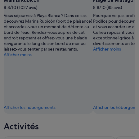
Marina Rubicòn
Plage de Matagord
8.8/10 (1 027 avis)
8.8/10 (85 avis)
Vous séjournez à Playa Blanca ? Dans ce cas,
Pourquoi ne pas profiter
découvrez Marina Rubicòn (port de plaisance)
Pocillos pour découvri
et accordez-vous un moment de détente au
et vous accorder un ap
bord de l'eau. Rendez-vous auprès de cet
Ce lieu reposant vous ga
endroit reposant et offrez-vous une balade
exceptionnel grâce à se
revigorante le long de son bord de mer ou
divertissements en tous
laissez-vous tenter par ses restaurants.
Afficher moins
Afficher moins
Afficher les hébergements
Afficher les hébergeme
Activités