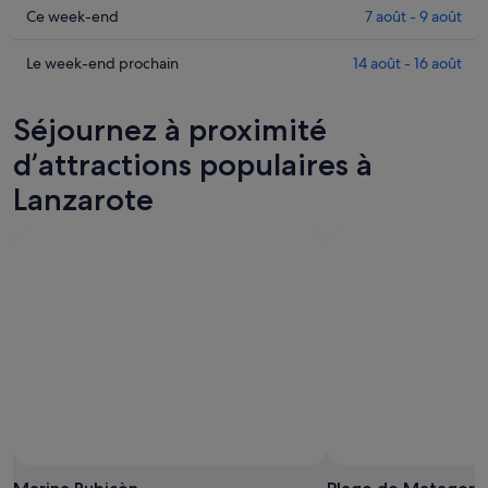
Lanzarote
prix
Consulter
Ce week-end
7 août - 9 août
pour
à
les
cette
Lanzarote
prix
Consulter
Le week-end prochain
14 août - 16 août
nuit,
pour
à
les
6
demain
Lanzarote
prix
Séjournez à proximité
août
soir,
pour
à
-
7
ce
Lanzarote
d’attractions populaires à
7
août
week-
pour
Lanzarote
août
-
end,
le
8
7
week-
août
août
end
-
prochain,
9
14
août
août
-
16
août