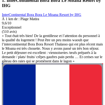
1. InterContinental Bora Bora Le Moana Resort by
IHG
InterContinental Bora Bora Le Moana Resort by IHG
À 1 km de : Plage Matira
9,6/10
Exceptionnel
(510 avis)
« Tout était très bien! De la gentillesse et l’attention du personnel à
la qualité du logement ! Peut être un peu moins waouh que
l’intercontinental Bora Bora Resort Thalasso qui est plus récent mais
le Moana est très chouette. Nous y avons passé un très bon séjour.
Le petit déjeuner est excellent : viennoiseries /œufs préparés à la
demande / plats/ fruits/ crêpes gaufres pain perdu … Et cerises sur le
gâteau des raies qui se promènent dans le lagon »