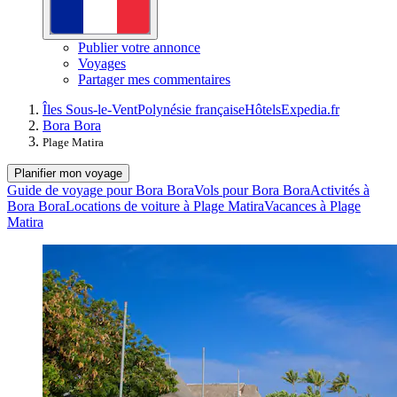
Publier votre annonce
Voyages
Partager mes commentaires
Îles Sous-le-Vent
Polynésie française
Hôtels
Expedia.fr
Bora Bora
Plage Matira
Planifier mon voyage
Guide de voyage pour Bora Bora
Vols pour Bora Bora
Activités à
Bora Bora
Locations de voiture à Plage Matira
Vacances à Plage
Matira