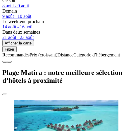
Ce soir
8 août - 9 août
Demain
9 août - 10 août
Le week-end prochain
14 août - 16 août
Dans deux semaines
21 août - 23 août
Afficher la carte
Filtrer
Recommandés
Prix (croissant)
Distance
Catégorie d’hébergement
Plage Matira : notre meilleure sélection
d’hôtels à proximité