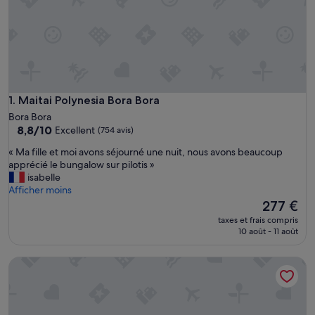
Maitai Polynesia Bora Bora
1. Maitai Polynesia Bora Bora
Bora Bora
8.8
8,8/10
Excellent
(754 avis)
sur
«
« Ma fille et moi avons séjourné une nuit, nous avons beaucoup
10,
M
apprécié le bungalow sur pilotis »
Excellent,
a
isabelle
(754 avis)
f
Afficher moins
i
Le
277 €
l
nouveau
taxes et frais compris
l
prix
10 août - 11 août
e
est
e
de
InterContinental Bora Bora Le Moana Resort by IHG
t
277 €
m
o
i