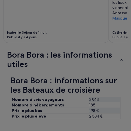
e
les lieux i
r
viennent v
c
Adresse a
o
Masquer
n
t
i
isabelle
Séjour de 1 nuit
Catherine
Publié il y a 4 jours
Publié il y a
n
e
n
Bora Bora : les informations
t
a
utiles
l
B
o
Bora Bora : informations sur
r
a
les Bateaux de croisière
B
o
Nombre d’avis voyageurs
3 943
r
Nombre d’hébergements
185
a
Prix le plus bas
198 €
R
Prix le plus élevé
2 384 €
e
s
o