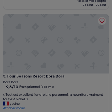
a
taxes et frais compris
r
prix
28 août - 29 août
v
è
est
o
s
de
n
Four Seasons Resort Bora Bora
b
849 €
s
i
b
e
e
n
a
!
u
D
c
e
o
l
u
a
p
g
a
e
p
n
p
t
r
i
Four Seasons Resort Bora Bora
3. Four Seasons Resort Bora Bora
é
l
c
Bora Bora
l
i
9.6
9,6/10
Exceptionnel
(566 avis)
e
é
sur
s
«
« Tout est excellent l'endroit, le personnel, la nourriture vraiment
l
10,
s
T
tout est nickel. »
e
Exceptionnel,
e
o
yacine
b
(566 avis)
e
u
Afficher moins
u
t