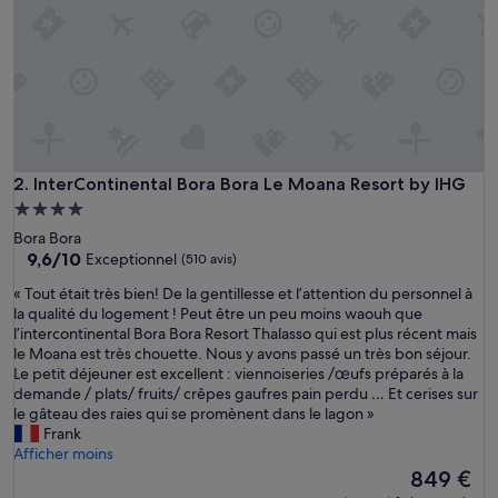
a
v
o
n
s
s
é
j
o
u
InterContinental Bora Bora Le Moana Resort by IHG
2. InterContinental Bora Bora Le Moana Resort by IHG
r
Hébergement
n
4.0 étoiles
Bora Bora
é
9.6
9,6/10
Exceptionnel
(510 avis)
u
sur
n
«
« Tout était très bien! De la gentillesse et l’attention du personnel à
10,
e
T
la qualité du logement ! Peut être un peu moins waouh que
Exceptionnel,
n
o
l’intercontinental Bora Bora Resort Thalasso qui est plus récent mais
(510 avis)
u
u
le Moana est très chouette. Nous y avons passé un très bon séjour.
i
t
Le petit déjeuner est excellent : viennoiseries /œufs préparés à la
t
é
demande / plats/ fruits/ crêpes gaufres pain perdu … Et cerises sur
,
t
le gâteau des raies qui se promènent dans le lagon »
n
a
Frank
o
i
Afficher moins
u
t
Le
849 €
s
t
nouveau