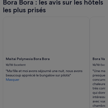
r
Bora Bora : les avis sur les hôtels
i
2 adultes.
e
m
les plus prisés
Les
u
e
prix
n
n
et
p
t
Maitai Polynesia Bora Bora
Bora Vait
la
e
t
disponibilité
u
o
sont
m
u
susceptibles
o
t
de
i
e
changer.
n
s
Des
s
t
conditions
w
n
supplémentaires
a
i
Maitai Polynesia Bora Bora
Bora Vai
peuvent
o
c
s’appliquer.
10/10
Excellent
10/10
Excel
u
k
h
e
"Ma fille et moi avons séjourné une nuit, nous avons
"Une mais
q
l
beaucoup apprécié le bungalow sur pilotis"
presque (2
u
.
Masquer
concurrenc
e
»
chaleureux 
l
très confo
’
qui donne 
i
intéressant
n
avec vue 
t
chambre cl