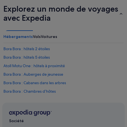
r
t
Explorez un monde de voyages
T
avec Expedia
h
a
l
a
Hébergements
Vols
Voitures
s
s
o
Bora Bora : hôtels 2 étoiles
q
Bora Bora : hôtels 5 étoiles
u
i
Atoll Motu One : hôtels à proximité
e
s
Bora Bora : Auberges de jeunesse
t
Bora Bora : Cabanes dans les arbres
p
l
Bora Bora : Chambres d’hôtes
u
s
Bora Bora : Maison d’hôtes
r
Bora Bora : hôtels Hôtels acceptant les animaux de compagnie
é
c
Bora Bora : hôtels Hôtels avec bar
e
Société
n
Bora Bora : Hôtels capsule