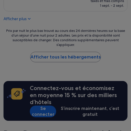
p
taxes et frais compris
prix
q
(576 avis)
1 sept. - 2 sept.
e
est
u
r
de
a
s
Afficher plus
332 €
l
o
i
n
Prix
Prix par nuit le plus bas trouvé au cours des 24 dernières heures sur la base
t
n
d’un séjour d’une nuit pour 2 adultes. Les prix et la disponibilité sont
par
é
e
susceptibles de changer. Des conditions supplémentaires peuvent
nuit
d
l
s’appliquer.
le
u
,
plus
l
l
Afficher tous les hébergements
bas
o
a
trouvé
g
n
au
e
o
cours
m
u
des
e
r
24 dernières
n
r
Connectez-vous et économisez
heures
t
i
sur
en moyenne 15 % sur des milliers
!
t
la
P
u
d’hôtels
base
e
r
Se
S’inscrire maintenant, c’est
d’un
u
e
connecter
gratuit
séjour
t
v
d’une
ê
r
nuit
t
a
pour