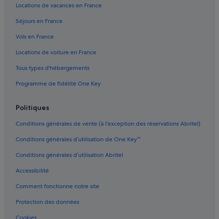
Locations de vacances en France
Bora Bora : hôtels Hôtels d’affaires
Séjours en France
Bora Bora : hôtels Hôtels-boutiques
Vols en France
Bora Bora : hôtels Hôtels de luxe
Locations de voiture en France
Bora Bora : hôtels Hôtels écologiques
Tous types d'hébergements
Bora Bora : hôtels Hôtels LGBTQIA+ friendly
Programme de fidélité One Key
Bora Bora : hôtels Hôtels avec golf
Bora Bora : hôtels Hôtels familiaux
Politiques
Bora Bora : hôtels Hôtels avec restaurant
Conditions générales de vente (à l’exception des réservations Abritel)
Bora Bora : hôtels Hôtels romantiques
Conditions générales d’utilisation de One Key™
Bora Bora : hôtels Hôtels avec centre de fitness
Conditions générales d’utilisation Abritel
Bora Bora : hôtels Hôtels pour faire du shopping
Accessibilité
Bora Bora : hôtels Hôtels avec spa
Comment fonctionne notre site
Bora Bora : hôtels Hôtels d’aventure
Bora Bora : hôtels Hôtels tout compris
Protection des données
Bora Bora : hôtels Hôtels avec vue sur l’océan
Cookies