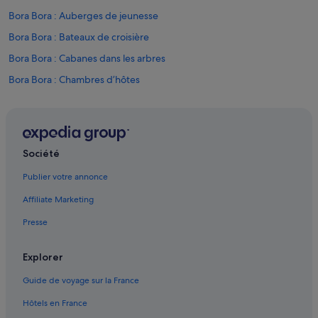
Bora Bora : Auberges de jeunesse
Bora Bora : Bateaux de croisière
Bora Bora : Cabanes dans les arbres
Bora Bora : Chambres d’hôtes
Bora Bora : Maison d’hôtes
Bora Bora : hôtels Hôtels acceptant les animaux de compagnie
Bora Bora : hôtels Hôtels avec bar
Société
Bora Bora : Hôtels capsule
Publier votre annonce
Bora Bora : hôtels Hôtels avec climatisation
Affiliate Marketing
Bora Bora : hôtels Hôtels avec concierge
Presse
Bora Bora : hôtels Hôtels avec parking
Bora Bora : hôtels Hôtels avec suites
Explorer
Bora Bora : hôtels Hôtels avec terrains de tennis
Guide de voyage sur la France
Bora Bora : hôtels Hôtels avec Wi-Fi
Hôtels en France
Bora Bora : hôtels Hôtels de plage