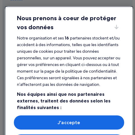
Bora Bora : hôtels Hôtels avec bains à remous
Conditions générales d'utilisation
Bora Bora : hôtels Hôtels pas chers
Nous prenons à coeur de protéger
Mentions légales / Nous contacter
Bora Bora : hôtels Séjours de plongée sous-marine
vos données
Directives de contenu et signalement de contenus
Bora Bora : hôtels Séjours réservés aux adultes
Notre organisation et ses
16
partenaires stockent et/ou
Aide
Bora Bora : hôtels Hôtels au ski
accèdent à des informations, telles que les identifiants
uniques de cookies pour traiter les données
Bora Bora : hôtels
Assistance
personnelles, sur un appareil. Vous pouvez accepter ou
Bora Bora : Lodges
Annuler votre vol
gérer vos préférences en cliquant ci-dessous ou à tout
Bora Bora : Maisons de campagne
moment sur la page de la politique de confidentialité.
Annuler une réservation d'hôtel ou de location de vacances
Ces préférences seront signalées à nos partenaires et
Bora Bora : Motels
Délais de remboursement
n’affecteront pas les données de navigation.
Bora Bora : Pensions
Utiliser un bon de réduction Expedia
Nos équipes ainsi que nos partenaires
Bora Bora : Pousadas
externes, traitent des données selon les
Documents de voyage internationaux
finalités suivantes :
Bora Bora : Ranchs
Bora Bora : Résidences de vacances
Utiliser des données de géolocalisation précises. Analyser
activement les caractéristiques de l’appareil pour
J'accepte
Bora Bora : Complexes hôteliers
l’identification. Stocker et/ou accéder à des informations
Parmi les moyens de paiement acceptés sur expedia.fr figurent :
sur un appareil. Publicités et contenu personnalisés,
American Express, Diner’s Club International, Mastercard, Visa, Visa
Bora Bora : Riads