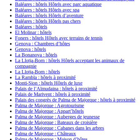
Baléares : hôtels Hôtels avec parc aquatique
Baléares : hôtels Hôtels avec spa
Baléares : hôtels Hôtels d’aventure
Baléares : hôtels Hôtels pas chers
Baléares : hôtels
El Molinar : hôtels
Foners : hôtels Hôtels avec terrains de tennis
Genova : Chambres d’hôtes
Genova : hôtels
La Bonanova : hôtels
La Llotja-Born : hôtels Hôtels acceptant les animaux de
compagnie
La Llotja-Born : hôtels
La Rambla : hôtels à proximité
Monti-Sion : hôtels Hôtels de luxe
Palais de l’Almudaina : hôtels à proximité
Palais de Marivent : hôtels à proximité
Palais des congrès de Palma de Majorque : hôtels à proximité
Palma de Majorque : Agrotourisme
Palma de Majorque : Appart’hôtels
Palma de Majorque : Auberges de jeunesse
Palma de Majorque : Bateaux de croisière
Palma de Majorque : Cabanes dans les arbres
Palma de Majorque : Châteaux
Palma de Majorque : Maison d’hôtes