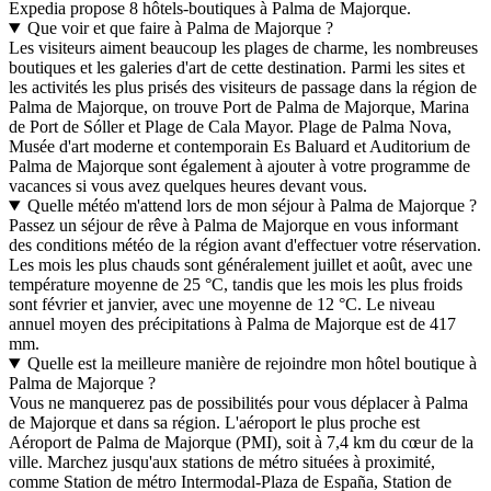
Expedia propose 8 hôtels-boutiques à Palma de Majorque.
Que voir et que faire à Palma de Majorque ?
Les visiteurs aiment beaucoup les plages de charme, les nombreuses
boutiques et les galeries d'art de cette destination. Parmi les sites et
les activités les plus prisés des visiteurs de passage dans la région de
Palma de Majorque, on trouve Port de Palma de Majorque, Marina
de Port de Sóller et Plage de Cala Mayor. Plage de Palma Nova,
Musée d'art moderne et contemporain Es Baluard et Auditorium de
Palma de Majorque sont également à ajouter à votre programme de
vacances si vous avez quelques heures devant vous.
Quelle météo m'attend lors de mon séjour à Palma de Majorque ?
Passez un séjour de rêve à Palma de Majorque en vous informant
des conditions météo de la région avant d'effectuer votre réservation.
Les mois les plus chauds sont généralement juillet et août, avec une
température moyenne de 25 °C, tandis que les mois les plus froids
sont février et janvier, avec une moyenne de 12 °C. Le niveau
annuel moyen des précipitations à Palma de Majorque est de 417
mm.
Quelle est la meilleure manière de rejoindre mon hôtel boutique à
Palma de Majorque ?
Vous ne manquerez pas de possibilités pour vous déplacer à Palma
de Majorque et dans sa région. L'aéroport le plus proche est
Aéroport de Palma de Majorque (PMI), soit à 7,4 km du cœur de la
ville. Marchez jusqu'aux stations de métro situées à proximité,
comme Station de métro Intermodal-Plaza de España, Station de