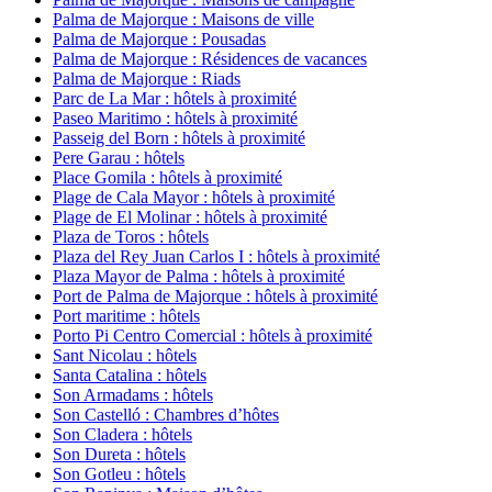
Palma de Majorque : Maisons de ville
Palma de Majorque : Pousadas
Palma de Majorque : Résidences de vacances
Palma de Majorque : Riads
Parc de La Mar : hôtels à proximité
Paseo Maritimo : hôtels à proximité
Passeig del Born : hôtels à proximité
Pere Garau : hôtels
Place Gomila : hôtels à proximité
Plage de Cala Mayor : hôtels à proximité
Plage de El Molinar : hôtels à proximité
Plaza de Toros : hôtels
Plaza del Rey Juan Carlos I : hôtels à proximité
Plaza Mayor de Palma : hôtels à proximité
Port de Palma de Majorque : hôtels à proximité
Port maritime : hôtels
Porto Pi Centro Comercial : hôtels à proximité
Sant Nicolau : hôtels
Santa Catalina : hôtels
Son Armadams : hôtels
Son Castelló : Chambres d’hôtes
Son Cladera : hôtels
Son Dureta : hôtels
Son Gotleu : hôtels