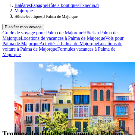
Baléares
Espagne
Hôtels-boutiques
Expedia.fr
Majorque
Hôtels-boutiques à Palma de Majorque
Planifier mon voyage
Guide de voyage pour Palma de Majorque
Hôtels à Palma de
Majorque
Locations de vacances à Palma de Majorque
Vols pour
Palma de Majorque
Activités à Palma de Majorque
Locations de
voiture à Palma de Majorque
Formules vacances à Palma de
Majorque
Trouvez des Hôtels-boutiques à Palma