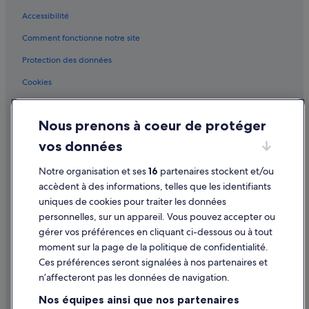
m
Accessibilité
Bon-Encontre : hôtels Hôtels acceptant les animaux de compagnie
e
n
Comment fonctionne notre site
Bon-Encontre : hôtels Hôtels d’affaires
t
r
Bon-Encontre : hôtels Hôtels dans un domaine viticole
Protection des données
e
Bon-Encontre : hôtels Hôtels pas chers
Cookies
p
o
Bon-Encontre : hôtels
Conditions générales d'utilisation
s
a
Castelculier : hôtels Hôtels avec Wi-Fi
Nous prenons à coeur de protéger
Mentions légales / Nous contacter
n
Castella : Maison d’hôtes
vos données
t
Directives de contenu et signalement de contenus
e
Centre historique de Pujols : hôtels à proximité
Notre organisation et ses
16
partenaires stockent et/ou
.
Aide
U
Cours : hôtels Hôtels pas chers
accèdent à des informations, telles que les identifiants
n
uniques de cookies pour traiter les données
Cours : hôtels
Assistance
i
personnelles, sur un appareil. Vous pouvez accepter ou
m
Lot-Et-Garonne : hôtels Hôtels avec climatisation
Annuler votre vol
gérer vos préférences en cliquant ci-dessous ou à tout
m
e
moment sur la page de la politique de confidentialité.
Lot-Et-Garonne : hôtels Hôtels historiques
Annuler une réservation d'hôtel ou de location de vacances
n
Ces préférences seront signalées à nos partenaires et
Lot-Et-Garonne : hôtels Hôtels avec centre de fitness
s
Délais de remboursement
n’affecteront pas les données de navigation.
e
Dolmayrac : hôtels Hôtels pas chers
Utiliser un bon de réduction Expedia
m
Nos équipes ainsi que nos partenaires
e