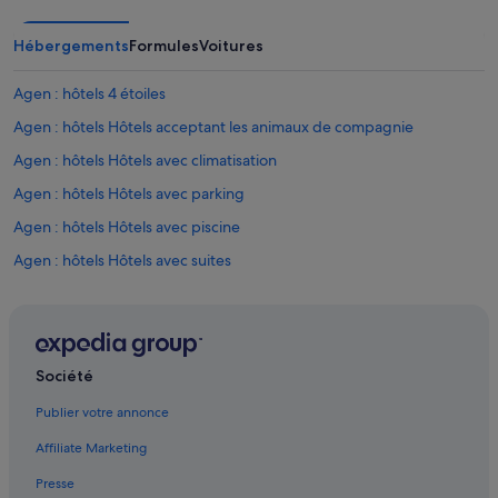
c
c
Hébergements
Formules
Voitures
u
e
i
Agen : hôtels 4 étoiles
l
Agen : hôtels Hôtels acceptant les animaux de compagnie
l
a
Agen : hôtels Hôtels avec climatisation
n
t
Agen : hôtels Hôtels avec parking
e
Agen : hôtels Hôtels avec piscine
t
p
Agen : hôtels Hôtels avec suites
r
o
Agen : hôtels Hôtels avec terrains de tennis
f
Agen : hôtels Hôtels d’affaires
e
s
Agen : hôtels Hôtels-boutiques
s
Société
i
Agen : hôtels Hôtels de luxe
o
Publier votre annonce
Agen : hôtels Hôtels avec golf
n
Affiliate Marketing
n
Agen : hôtels Hôtels historiques
e
Presse
l
Agen : hôtels Hôtels avec parc aquatique