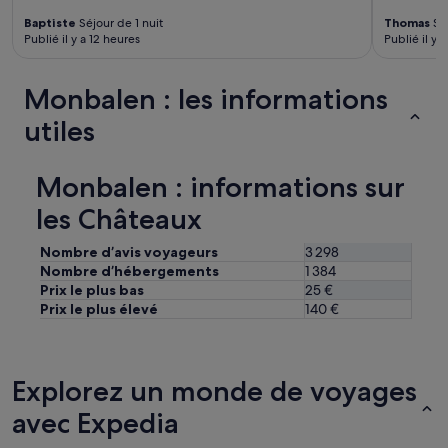
a
Baptiste
Séjour de 1 nuit
Thomas
Séj
b
Publié il y a 12 heures
Publié il y a
l
e
,
Monbalen : les informations
l
e
utiles
p
e
r
Monbalen : informations sur
s
o
les Châteaux
n
n
Nombre d’avis voyageurs
3 298
e
Nombre d’hébergements
1 384
l
Prix le plus bas
25 €
t
Prix le plus élevé
140 €
o
u
j
o
Explorez un monde de voyages
u
r
avec Expedia
s
a