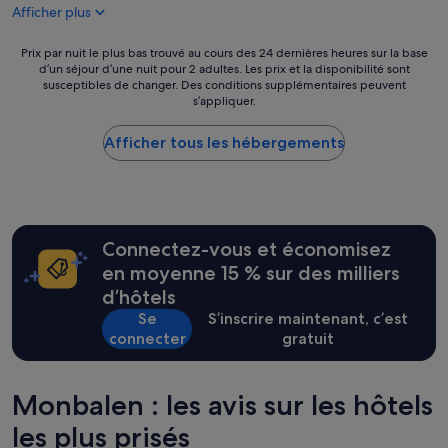
p
Afficher plus
71 €
a
r
Prix
Prix par nuit le plus bas trouvé au cours des 24 dernières heures sur la base
f
d’un séjour d’une nuit pour 2 adultes. Les prix et la disponibilité sont
par
a
susceptibles de changer. Des conditions supplémentaires peuvent
nuit
i
s’appliquer.
le
t
plus
:
Afficher tous les hébergements
bas
l
trouvé
a
au
c
cours
h
des
a
24 dernières
m
Connectez-vous et économisez
heures
b
sur
en moyenne 15 % sur des milliers
r
la
e
d’hôtels
base
é
Se
S’inscrire maintenant, c’est
d’un
t
connecter
gratuit
séjour
a
d’une
i
nuit
t
pour
Monbalen : les avis sur les hôtels
p
2 adultes.
r
les plus prisés
Les
o