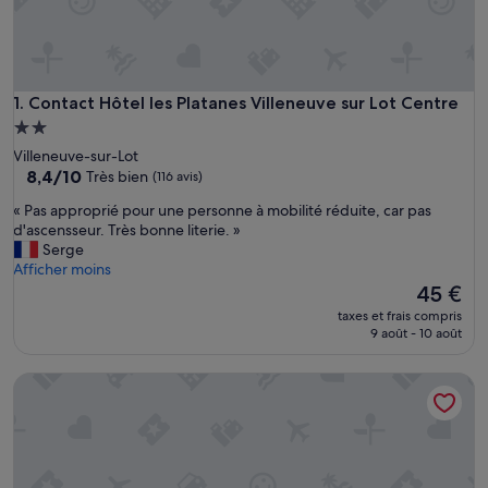
Contact Hôtel les Platanes Villeneuve sur Lot Centre
1. Contact Hôtel les Platanes Villeneuve sur Lot Centre
Hébergement
2.0 étoiles
Villeneuve-sur-Lot
8.4
8,4/10
Très bien
(116 avis)
sur
«
« Pas approprié pour une personne à mobilité réduite, car pas
10,
P
d'ascensseur. Très bonne literie. »
Très
a
Serge
bien,
s
Afficher moins
(116 avis)
a
Le
45 €
p
nouveau
taxes et frais compris
p
prix
9 août - 10 août
r
est
o
de
Campanile Villeneuve sur Lot - Pujols
p
45 €
r
i
é
p
o