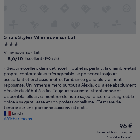
u
i
t
e
,
c
ibis Styles Villeneuve sur Lot
3. ibis Styles Villeneuve sur Lot
a
r
Hébergement
p
3.0 étoiles
Villeneuve-sur-Lot
a
8.6
8,6/10
Excellent
(190 avis)
s
sur
d
«
« Séjour excellent dans cet hôtel ! Tout était parfait : la chambre était
10,
'
S
propre, confortable et très agréable, le personnel toujours
Excellent,
a
é
accueillant et professionnel, et l’ambiance générale vraiment
(190 avis)
s
j
reposante. Un immense merci surtout à Alexia, qui a été absolument
c
o
géniale du début à la fin. Toujours souriante, attentionnée et
e
u
disponible, elle a vraiment rendu notre séjour encore plus agréable
n
r
grâce à sa gentillesse et son professionnalisme. C’est rare de
s
e
tomber sur une personne aussi investie et...
s
x
Lakdar
e
c
Afficher moins
u
e
Le
96 €
r
l
nouveau
taxes et frais compris
.
l
prix
14 août - 15 août
T