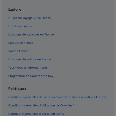
,
Agen : hôtels Hôtels familiaux
e
Explorer
t
Agen : hôtels Hôtels avec restaurant
l
Guide de voyage sur la France
’
Agen : hôtels Hôtels romantiques
Hôtels en France
a
Agen : hôtels Hôtels avec centre de fitness
m
Locations de vacances en France
b
Agen : hôtels Hôtels avec spa
i
Séjours en France
a
Agen : hôtels Hôtels d’aventure
n
Vols en France
Agen : hôtels Hôtels tout compris
c
e
Locations de voiture en France
Agen : hôtels Hôtels pas chers
g
Tous types d'hébergements
é
Agen : hôtels
n
Programme de fidélité One Key
Bajamont : hôtels
é
r
Bias : hôtels Hôtels acceptant les animaux de compagnie
a
Politiques
l
Bias : hôtels Hôtels avec climatisation
e
Conditions générales de vente (à l’exception des réservations Abritel)
Bias : hôtels Hôtels avec parking
v
Conditions générales d’utilisation de One Key™
r
Bias : hôtels
a
Conditions générales d’utilisation Abritel
i
Blaymont : hôtels