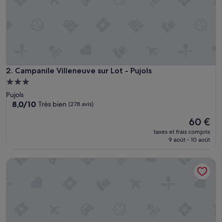
u
r
u
n
e
p
e
r
Campanile Villeneuve sur Lot - Pujols
2. Campanile Villeneuve sur Lot - Pujols
s
Hébergement
o
3.0 étoiles
Pujols
n
8.0
8,0/10
Très bien
(278 avis)
n
sur
e
Le
60 €
10,
à
nouveau
Très
m
taxes et frais compris
prix
bien,
9 août - 10 août
o
est
(278 avis)
b
de
i
ibis Styles Villeneuve sur Lot
60 €
l
i
t
é
r
é
d