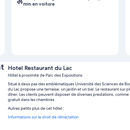
min en voiture
t
Hotel Restaurant du Lac
Hôtel à proximité de Parc des Expositions
Situé à deux pas des emblématiques Université des Sciences de B
du Lac propose une terrasse, un jardin et un bar. Le restaurant sur p
dîner. Les clients peuvent disposer de diverses prestations, comme u
gratuit dans les chambres.
Autres petits plus de cet hôtel :
Informations sur le droit de rétractation
Parking en libre-service gratuit
Petit déjeuner buffet (en supplément), hébergement non-fumeu