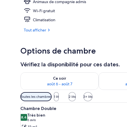
Animaux de compagnie admis
Wi-Fi gratuit
Petit déjeuner
Climatisation
Tout afficher
Options de chambre
Vérifiez la disponibilité pour ces dates.
Vérifier la disponibilité pour ce soir août 6 - août 7
Vérifier la di
Ce soir
août 6 - août 7
a
Filtres
Toutes les chambres
1 lit
2 lits
3+ lits
disponibles
Afficher
Chambre Double | Bureau, ridea
pour
4
Chambre Double
toutes
les
Très bien
les
8,4
chambres
8,4 sur 10
(6 avis)
6 avis
photos
12 m²