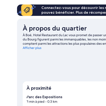
Familiale
de
chambre
Connectez-vous pour découvrir les 
Chambre
pouvez bénéficier. Plus de récompen
Quadruple
Familiale
À propos du quartier
À Boé, Hotel Restaurant du Lac vous promet de passer un
du Bourg figurent parmi les immanquables, les non mo
comptent parmi les attractions les plus populaires des en
places à l'illustre Stade Armandie.
Afficher plus
Consultez notre guide
À proximité
Parc des Expositions
3 min à pied
- 0.3 km