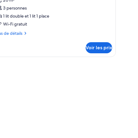
our
3 personnes
e
1 lit double et 1 lit 1 place
ype
Wi-Fi gratuit
e
hambre :
us
us de détails
hambre
tails
riple
Voir les prix
r
amiliale
pe
ambre
ambre
iple
miliale