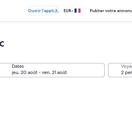
•
Ouvrir l’appli
EUR
Publier votre annon
c
Dates
Voya