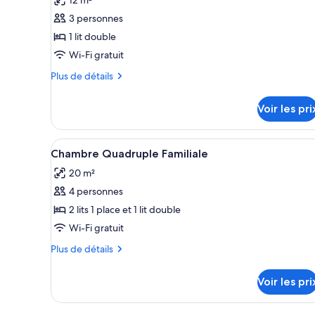
pour
3 personnes
ce
1 lit double
type
Wi-Fi gratuit
de
chambre :
Plus
Plus de détails
de
Chambre
détails
Double
Voir les pri
sur
le
type
Afficher
Une chambre d’hôtel avec deux 
2
de
Chambre Quadruple Familiale
toutes
chambre
20 m²
Chambre
les
Double
4 personnes
photos
pour
2 lits 1 place et 1 lit double
ce
Wi-Fi gratuit
type
Plus
Plus de détails
de
de
chambre :
détails
Voir les pri
sur
Chambre
le
Quadruple
type