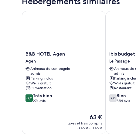
Hébergements similaires
B&B HOTEL Agen
ibis budget 
B&B
ibis
B&B HOTEL Agen
ibis budge
HOTEL
budget
Agen
Le Passage
Agen
Agen
Animaux de compagnie
Animaux de
Agen
Le
admis
admis
Passage
Parking inclus
Parking inclu
Wi-Fi gratuit
Wi-Fi gratuit
Climatisation
Restaurant
8.2
7.8
Très bien
Bien
8,2
7,8
sur
sur
274 avis
354 avis
10,
10,
Très
Bien,
Le
63 €
bien,
354 avis
nouveau
274 avis
taxes et frais compris
prix
10 août - 11 août
est