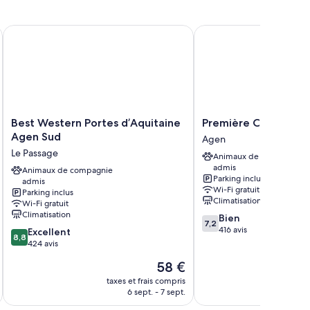
Best Western Portes d’Aquitaine Agen Sud
Première Classe Agen
de touches de confort comme un système de réglage de la
-Fi à Internet gratuit.
 gratuits
Best
Première
Best Western Portes d’Aquitaine
Première Classe Ag
Western
Classe
Agen Sud
Agen
Portes
Agen
Le Passage
Animaux de compagnie
d’Aquitaine
Agen
admis
Agen
Animaux de compagnie
Parking inclus
admis
Sud
Wi-Fi gratuit
Parking inclus
Le
Climatisation
Wi-Fi gratuit
Passage
Climatisation
7.2
Bien
7,2
sur
416 avis
8.8
Excellent
8,8
10,
sur
424 avis
Bien,
10,
Le
58 €
416 avis
Excellent,
u
nouveau
424 avis
taxes et frais compris
tax
prix
6 sept. - 7 sept.
est