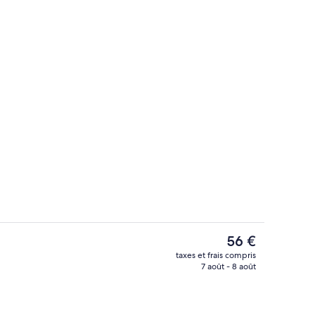
Réception
Le
56 €
prix
taxes et frais compris
actuel
7 août - 8 août
r et dîner servis sur place
Bureau, rideaux occultants, fer et pla
est
de
56 €.