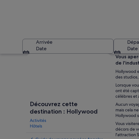
Arrivée
Dépa
Date
Date
Explorer la carte
Vous aper
de l'indus
Hollywood es
des studios
Lorsque vous
ont été cap
célèbres et 
Une rue animée de L
Découvrez cette
Aucun voyag
mais cela n
destination : Hollywood
Hollywood su
Activités
Vous visiter
Hôtels
décors de vo
l'attraction 