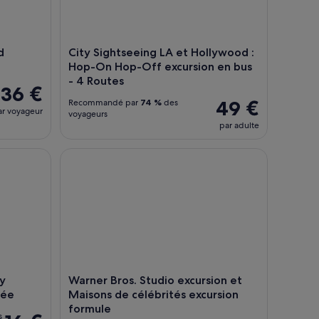
d
City Sightseeing LA et Hollywood :
Hop-On Hop-Off excursion en bus
- 4 Routes
36 €
49 €
Recommandé par
74 %
des
ar voyageur
voyageurs
par adulte
avec accès prioritaire
Museum of LA Ticket d'entrée
Warner Bros. Studio excursion et Maisons de célé
ry
Warner Bros. Studio excursion et
ée
Maisons de célébrités excursion
formule
s