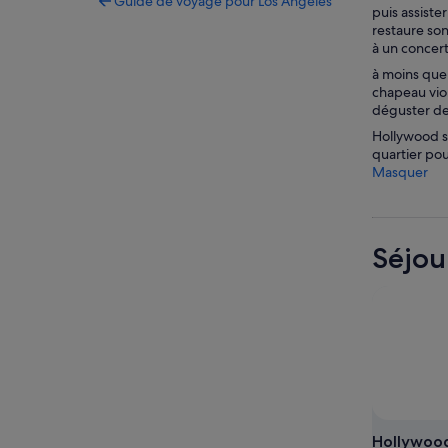
Guide de voyage pour Los Angeles
puis assiste
restaure son
à un concert
à moins que 
chapeau viol
déguster de
Hollywood se
quartier pou
Masquer
Séjou
Hollywoo