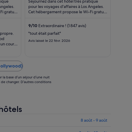
tique
Séjournez dans cet hôtel très pratique
par
par
 Angeles.
pour les voyages d'affaires à Los Angeles.
i gratuit,
nuit
Cet hébergement propose le Wi-Fi gratuit,
nuit
...
le petit déjeuner (en supplément) ...
du 30
du 24
août
août
9
/
10
Extraordinaire ! (1 847 avis)
au 31
au 25
 propre.
"tout était parfait"
août.
août.
ood
Avis laissé le 22 févr. 2026
un court
tit
Hollywood)
r la base d’un séjour d’une nuit
s de changer. D’autres conditions
 hôtels
8 août - 9 août