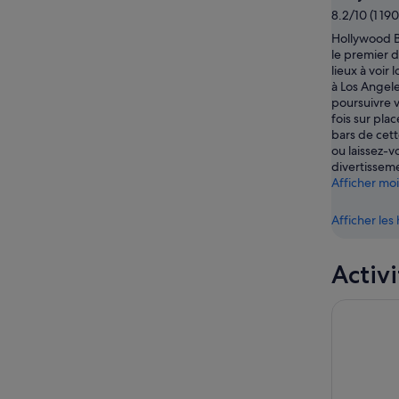
8.2/10 (1 190
Hollywood B
le premier d
lieux à voir
à Los Angel
poursuivre 
fois sur pla
bars de cet
ou laissez-v
divertissem
Afficher mo
Afficher le
Activi
Billets Un