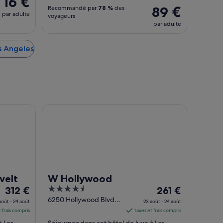
16 €
89 €
Recommandé par
78 %
des
par adulte
voyageurs
par adulte
os Angeles
W Hollywood
velt
W Hollywood
Le
4.5
Le
312 €
261 €
prix
out
prix
6250 Hollywood Blvd
août - 24 août
23 août - 24 août
Los Angeles CA
est
of
est
t frais compris
taxes et frais compris
de 312 €
5
de 261 €
à Los
Séjournez dans cet hôtel de luxe à Los