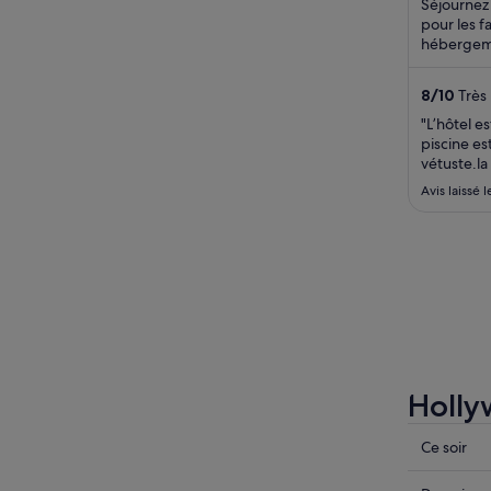
Séjournez 
pour les f
hébergeme
petit déj
salle ...
8
/
10
Très 
"L’hôtel es
piscine est
vétuste.la 
bien si vo
Avis laissé 
2 nuits . L
Hollyw
Consulte
Ce soir
les