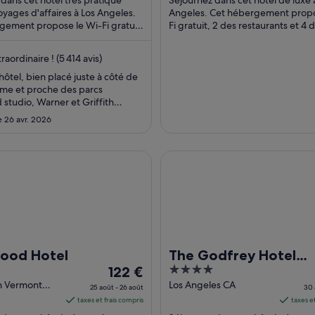
par
oyages d'affaires à Los Angeles.
Angeles. Cet hébergement propo
gement propose le Wi-Fi gratuit,
nuit
Fi gratuit, 2 des restaurants et 4 
aurants et le petit déjeuner ...
bars/lounges. D'après les avis reçu
du 23
août
raordinaire ! (5 414 avis)
au 24
hôtel, bien placé juste à côté de
août.
ame et proche des parcs
studio, Warner et Griffith
ry"
le 26 avr. 2026
 Hotel
The Godfrey Hotel Hollywoo
wood Hotel
The Godfrey Hotel
Le
4
122 €
Hollywood
prix
out
h Vermont
Los Angeles CA
25 août - 26 août
30 
s Angeles CA
est
of
taxes et frais compris
taxes e
de 122 €
5