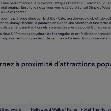
r à une performance au Hollywood Pantages Theater, qui ouvrit en 1930. I
 état original. Ensuite, dirigez-vous vers le célèbre Sunset Strip du Wes
 au Roxy Theater,
vous ne préfériez dîner au Hard Rock Café, qui déborde d'objets de coll
et de Jimmy Hendrix, le pantalon en cuir de Jim Morrison et une lettre d
s plats américains traditionnels, comme des ailes de poulet Buffalo ou 
 situe à 20minutes en voiture de Los Angeles et est facilement accessibl
r explorer les boutiques haut de gamme de Beverly Hills ou vous détend
rnez à proximité d’attractions pop
Photo prise p
d Boulevard
Hollywood Walk of Fame
Hôtel The Holl