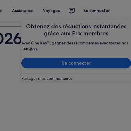
ce
Assistance
Voyages
Se connecter
Planifier mon voyage
Obtenez des réductions instantanées
026
grâce aux Prix membres
Avec One Key™, gagnez des récompenses avec toutes nos
marques.
Se connecter
Partager mes commentaires