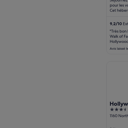
pour les v
Cet héber
2 des rest
9,2
/
10
Ext
"Très bon 
Walk of F
Hollywood 
Observato
Avis laissé 
Hollywood
Holly
3.5
out
1160 Nort
Avenue Lo
of
5