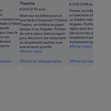
de
Theatre
8.2/10 (1 696 avis)
droits
8.0/10 (2 113 avis)
os
Prenez vos billets pour assi
prise
es
un spectacle à Kodak Theat
Réservez vos billets pour un
par
t marqué Los
un théâtre historique à Los
spectacle à Grauman's Chinese
Gregory
halte à Hôtel
Angeles. Profitez de votre
Theatre, un théâtre au passé
Linton
evelt.
séjour dans la région pour
épique à Los Angeles. Profitez
jour dans la
découvrir ses restaurants 
de votre séjour dans la région
ir ses
simplement assister à ses
pour découvrir ses restaurants
plement
évènements sportifs.
ou simplement assister à ses
ements
Afficher moins
évènements sportifs.
Afficher moins
gements
Afficher les hébergements
Afficher les hébergements
xpress Tickets
City Sightseeing LA et Hollywood : Hop-On Hop-O