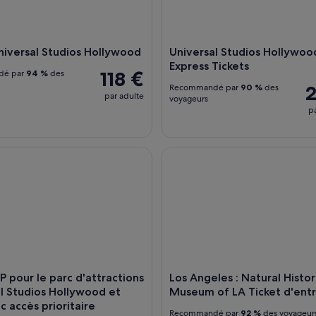
Universal Studios Hollywood
Universal Studios Hollywoo
Express Tickets
118 €
dé par
94 %
des
2
Recommandé par
90 %
des
par adulte
voyageurs
p
 pour le parc d'attractions Universal Studios Hollywood et pass 
Los Angeles : Natural History 
IP pour le parc d'attractions
Los Angeles : Natural Histo
l Studios Hollywood et
Museum of LA Ticket d'entr
 accès prioritaire
Recommandé par
92 %
des voyageur