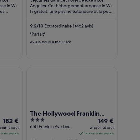
par
par
se le Wi-
Angeles. Cet hébergement propose le Wi-
des
nuit
Fi gratuit, une piscine extérieure et le petit
nuit
s, nos ...
déjeuner (en supplément). D'après ...
du 23
du 23
août
août
9,2
/
10
Extraordinaire ! (462 avis)
au 24
au 24
"Parfait"
août.
août.
Avis laissé le 6 mai 2026
d
The Hollywood Franklin Hotel near Universal Stud
The Hollywood Franklin
Le
3
Le
182 €
Hotel near Universal
149 €
prix
out
prix
6141 Franklin Ave Los
Studios
août - 31 août
24 août - 25 août
Angeles CA
est
of
est
t frais compris
taxes et frais compris
de 182 €
5
de 149 €