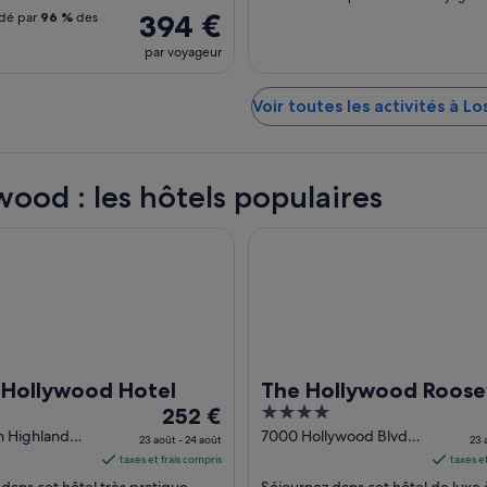
394 €
dé par
96 %
des
par voyageur
Voir toutes les activités à L
wood : les hôtels populaires
lywood Hotel
The Hollywood Roosevelt
 Hollywood Hotel
The Hollywood Roose
Le
4
252 €
prix
out
h Highland
7000 Hollywood Blvd
23 août - 24 août
23 
s Angeles CA
Los Angeles CA
est
of
taxes et frais compris
taxes e
de 252 €
5
dans cet hôtel très pratique
Séjournez dans cet hôtel de luxe 