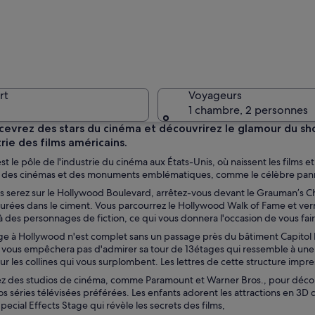
Une rue a
rt
Voyageurs
1 chambre, 2 personnes
cevrez des stars du cinéma et découvrirez le glamour du sho
trie des films américains.
Un restau
t le pôle de l'industrie du cinéma aux États-Unis, où naissent les films et
, des cinémas et des monuments emblématiques, comme le célèbre pan
 serez sur le Hollywood Boulevard, arrêtez-vous devant le Grauman’s Ch
turées dans le ciment. Vous parcourrez le Hollywood Walk of Fame et ve
à des personnages de fiction, ce qui vous donnera l'occasion de vous fai
as Vegas, bordée d’enseignes lumineuses, de palmiers et d’édifices d’époque
e à Hollywood n'est complet sans un passage près du bâtiment Capitol R
e vous empêchera pas d'admirer sa tour de 13étages qui ressemble à une
r les collines qui vous surplombent. Les lettres de cette structure imp
ez des studios de cinéma, comme Paramount et Warner Bros., pour découvri
s séries télévisées préférées. Les enfants adorent les attractions en 3D
Special Effects Stage qui révèle les secrets des films,