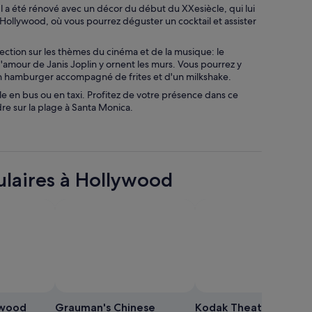
l a été rénové avec un décor du début du XXesiècle, qui lui
t Hollywood, où vous pourrez déguster un cocktail et assister
ection sur les thèmes du cinéma et de la musique: le
'amour de Janis Joplin y ornent les murs. Vous pourrez y
un hamburger accompagné de frites et d'un milkshake.
e en bus ou en taxi. Profitez de votre présence dans ce
re sur la plage à Santa Monica.
ulaires à Hollywood
ar Gregory Linton
Photo
libre
ywood
Grauman's Chinese
Kodak Theater