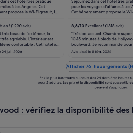
dans cet hôtel très pratique
Séjournez dans cet hôtel très pra
par
amilles à Los Angeles. Cet
pour les voyages d'affaires à Los
nt propose le Wi-Fi gratuit, le
nuit
Cet hébergement propose le Wi-F
euner (en supplément) et une
2 des restaurants et 2 des bars en 
du 25
août
bien ! (1 290 avis)
8,6
/
10
Excellent ! (1 818 avis)
au 26
t très beau de l’extérieur, la
"Très bel accueil. Chambre super
août.
 très agréable. L’intérieur est
10-15 minutes à pieds de Hollyw
literie confortable . Cet hôtel est
boulevard. Je recommande pour 
us êtes de passage pour faire 1 ou
séjour. Seul bémol, c'est que le pe
le 24 juil. 2026
Avis laissé le 8 févr. 2026
e quartier n’est pas terrible."
déjeuner n'est pas compris."
Afficher 761 hébergements (
Prix le plus bas trouvé au cours des 24 dernières heures su
pour 2 adultes. Les prix et la disponibilité sont susceptible
peuvent s’appliquer.
ood : vérifiez la disponibilité des
r