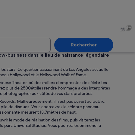
nimée en milieu urbain, bordée de palmiers, illuminée par des enseignes au né
Une rue bordée de palmiers 
25
Rechercher
w-business dans le lieu de naissance légendaire
rant avec des chaises et des tables en métal, un magasin H&M en arrière-plan 
Un groupe de personnes march
 les stars. Ce quartier passionnant de Los Angeles accueille
neau Hollywood et le Hollywood Walk of Fame.
inese Theater, où des milliers d'empreintes de célébrités
rrez plus de 2500étoiles rendre hommage à des interprètes
re photographier aux côtés de vos stars préférées.
.
ecords. Malheureusement, il n'est pas ouvert au public,
 pile de disques. Vous apercevrez le célèbre panneau
ressionnante mesurent 13,7mètres de haut.
r le mode de réalisation des films, puis visiterez les
 du parc Universal Studios. Vous pourrez les emmener à