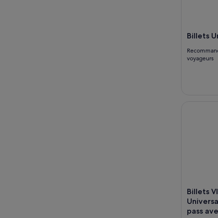
Billets 
Recomman
voyageurs
Billets VIP
Billets V
Universa
pass avec