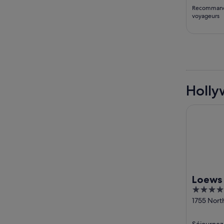
Recomman
voyageurs
Holly
Loews Hol
Loews
4
out
1755 Nort
Avenue Lo
of
5
Séjournez 