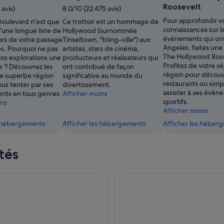
Roosevelt
 avis)
8.0/10 (22 475 avis)
Pour approfondir v
oulevard n'est que
Ce trottoir est un hommage de
connaissances sur l
'une longue liste de
Hollywood (surnommée
événements qui on
 lors de votre passage
Tinseltown, "bling-ville") aux
Angeles, faites une 
es. Pourquoi ne pas
artistes, stars de cinéma,
The Hollywood Roos
vos explorations une
producteurs et réalisateurs qui
Profitez de votre sé
ce ? Découvrez les
ont contribué de façon
région pour découvr
te superbe région
significative au monde du
restaurants ou sim
ous tenter par ses
divertissement.
assister à ses évèn
ents en tous genres.
Afficher moins
sportifs.
ins
Afficher moins
s hébergements
Afficher les hébergements
Afficher les héber
tés
iversal Studios Hollywood
Universal Studios Hollywood E