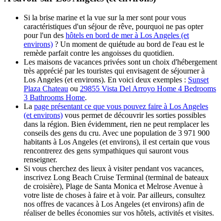
Si la brise marine et la vue sur la mer sont pour vous
caractéristiques d'un séjour de rêve, pourquoi ne pas opter
pour l'un des
hôtels en bord de mer à Los Angeles (et
environs)
? Un moment de quiétude au bord de l'eau est le
remède parfait contre les angoisses du quotidien.
Les maisons de vacances privées sont un choix d'hébergement
très apprécié par les touristes qui envisagent de séjourner à
Los Angeles (et environs). En voici deux exemples :
Sunset
Plaza Chateau
ou
29855 Vista Del Arroyo Home 4 Bedrooms
3 Bathrooms Home
.
La
page présentant ce que vous pouvez faire à Los Angeles
(et environs)
vous permet de découvrir les sorties possibles
dans la région. Bien évidemment, rien ne peut remplacer les
conseils des gens du cru. Avec une population de 3 971 900
habitants à Los Angeles (et environs), il est certain que vous
rencontrerez des gens sympathiques qui sauront vous
renseigner.
Si vous cherchez des lieux à visiter pendant vos vacances,
inscrivez Long Beach Cruise Terminal (terminal de bateaux
de croisière), Plage de Santa Monica et Melrose Avenue à
votre liste de choses à faire et à voir. Par ailleurs, consultez
nos offres de vacances à Los Angeles (et environs) afin de
réaliser de belles économies sur vos hôtels, activités et visites.