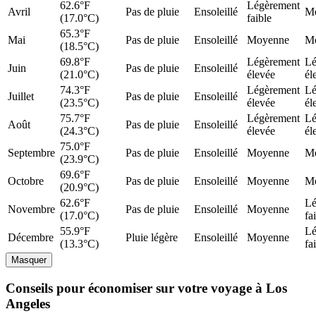
62.6°F
Légèrement
Avril
Pas de pluie
Ensoleillé
M
(17.0°C)
faible
65.3°F
Mai
Pas de pluie
Ensoleillé
Moyenne
M
(18.5°C)
69.8°F
Légèrement
Lé
Juin
Pas de pluie
Ensoleillé
(21.0°C)
élevée
él
74.3°F
Légèrement
Lé
Juillet
Pas de pluie
Ensoleillé
(23.5°C)
élevée
él
75.7°F
Légèrement
Lé
Août
Pas de pluie
Ensoleillé
(24.3°C)
élevée
él
75.0°F
Septembre
Pas de pluie
Ensoleillé
Moyenne
M
(23.9°C)
69.6°F
Octobre
Pas de pluie
Ensoleillé
Moyenne
M
(20.9°C)
62.6°F
Lé
Novembre
Pas de pluie
Ensoleillé
Moyenne
(17.0°C)
fa
55.9°F
Lé
Décembre
Pluie légère
Ensoleillé
Moyenne
(13.3°C)
fa
Masquer
Conseils pour économiser sur votre voyage à Los
Angeles