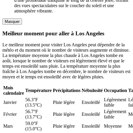
d'une promenade tranquille le long de la célèbre jetée, offrant
des vues spectaculaires sur le coucher du soleil et une
atmosphère vibrante.
Masquer
Meilleur moment pour aller à Los Angeles
Le meilleur moment pour visiter Los Angeles peut dépendre de la
météo et du moment où le nombre de visiteurs augmente et diminue.
La température moyenne la plus chaude à Los Angeles tombe en
août, lorsque le nombre de visiteurs est légèrement élevé et que le
temps est ensoleillé sans pluie. La température moyenne la plus
fraîche à Los Angeles tombe en décembre, le nombre de visiteurs est
moyen et le temps est ensoleillé avec de légères pluies.
Mois
Température
Précipitations
Nébulosité
Occupation
Ta
calendaire
56.3°F
Légèrement
Lé
Janvier
Pluie légère
Ensoleillé
(13.5°C)
faible
fa
56.7°F
Légèrement
Février
Pluie légère
Ensoleillé
M
(13.7°C)
faible
59.0°F
Mars
Pluie légère
Ensoleillé
Moyenne
M
(15.0°C)