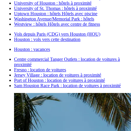
University of Houston : hôtels à proximité
University of St. Thomas : hôtels à proximité
Uptown Houston : hôtels Hôtels avec piscine
Washington Avenue/Memorial Park : hôtels
Westview : hôtels Hôtels avec centre de fitness
Vols depuis Paris (CDG) vers Houston (HOU)
Houston : vols vers cette destination
Houston : vacances
Centre commercial Tanger Outlets : location de voitures à
proximité
Fresno : location de voitures
Jersey Village : location de voitures à proximité
Port of Houston : location de voitures à proximité
Sam Houston Race Park : location de voitures à proximité