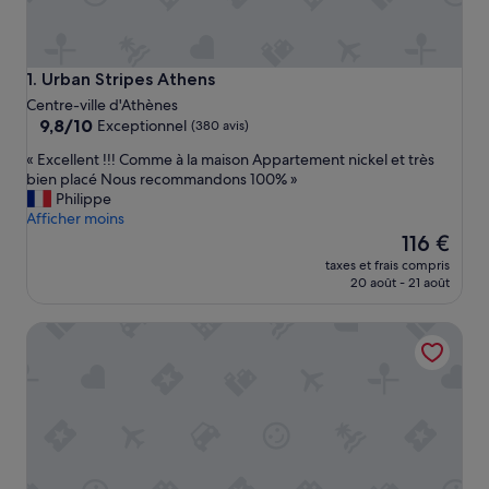
Urban Stripes Athens
1. Urban Stripes Athens
Centre-ville d'Athènes
9.8
9,8/10
Exceptionnel
(380 avis)
sur
«
« Excellent !!! Comme à la maison Appartement nickel et très
10,
E
bien placé Nous recommandons 100% »
Exceptionnel,
x
Philippe
(380 avis)
c
Afficher moins
e
Le
116 €
l
nouveau
taxes et frais compris
l
prix
20 août - 21 août
e
est
n
de
COCO-MAT Athens BC
t
116 €
!
!
!
C
o
m
m