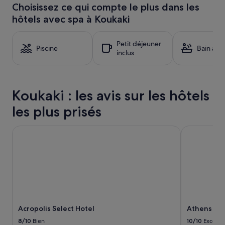
cours
Choisissez ce qui compte le plus dans les
des
hôtels avec spa à Koukaki
24 dernières
heures
sur
Petit déjeuner
la
Piscine
Bain à r
inclus
base
d’un
séjour
d’une
Koukaki : les avis sur les hôtels
nuit
pour
les plus prisés
2 adultes.
Les
prix
Acropolis Select Hotel
Athens Gate
et
la
disponibilité
sont
susceptibles
de
changer.
Des
Acropolis Select Hotel
Athens Gat
conditions
supplémentaires
8/10
Bien
10/10
Excelle