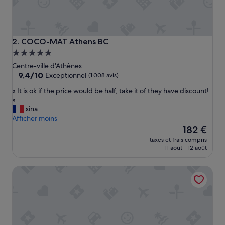
e
à
l
a
m
COCO-MAT Athens BC
2. COCO-MAT Athens BC
a
Hébergement
i
5.0 étoiles
s
Centre-ville d'Athènes
o
9.4
9,4/10
Exceptionnel
(1 008 avis)
n
sur
«
« It is ok if the price would be half, take it of they have discount!
A
10,
I
»
p
Exceptionnel,
t
sina
p
(1 008 avis)
i
Afficher moins
a
s
Le
r
182 €
o
nouveau
t
taxes et frais compris
k
prix
e
11 août - 12 août
i
est
m
f
de
e
Ulysses Apartments Acropolis
t
182 €
n
h
t
e
n
p
i
r
c
i
k