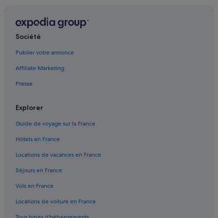
Anafiotika : hôtels
Aréopage : hôtels à proximité
Athènes : Appart’hôtels
Société
Athènes : Auberges de jeunesse
Publier votre annonce
Athènes : Bateaux de croisière
Affiliate Marketing
Athènes : Cabanes dans les arbres
Presse
Athènes : Maison d’hôtes
Athènes : hôtels Hôtels avec bar
Explorer
Athènes : Hôtels capsule
Guide de voyage sur la France
Athènes : hôtels Hôtels avec parking
Hôtels en France
Athènes : hôtels Hôtels avec piscine
Locations de vacances en France
Athènes : hôtels Hôtels avec suites
Séjours en France
Athènes : hôtels Hôtels avec casino
Vols en France
Athènes : hôtels Hôtels-boutiques
Locations de voiture en France
Athènes : hôtels Hôtels de luxe
Tous types d'hébergements