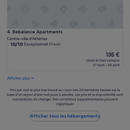
y
m
e
h
m
s
a
a
t
v
n
b
e
d
r
d
o
u
Rebalance Apartments
4. Rebalance Apartments
i
n
y
s
s
Centre-ville d'Athènes
a
c
10.0
1
10/10
Exceptionnel
(11 avis)
n
o
sur
0
t
u
Le
135 €
10,
0
e
n
nouveau
Exceptionnel,
%
taxes et frais compris
.
t
prix
(11 avis)
»
27 août - 28 août
»
!
est
»
de
Afficher plus
135 €
Prix
Prix par nuit le plus bas trouvé au cours des 24 dernières heures sur la
base d’un séjour d’une nuit pour 2 adultes. Les prix et la disponibilité sont
par
susceptibles de changer. Des conditions supplémentaires peuvent
nuit
s’appliquer.
le
plus
Afficher tous les hébergements
bas
trouvé
au