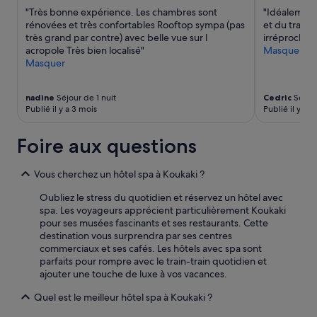
peuvent
"Très bonne expérience. Les chambres sont
"Idéalement 
s’appliquer.
rénovées et très confortables Rooftop sympa (pas
et du tram. 
très grand par contre) avec belle vue sur l
irréprochabl
acropole Très bien localisé"
Masquer
Masquer
nadine
Séjour de 1 nuit
Cedric
Séjour
Publié il y a 3 mois
Publié il y a 5
Foire aux questions
Vous cherchez un hôtel spa à Koukaki ?
Oubliez le stress du quotidien et réservez un hôtel avec
spa. Les voyageurs apprécient particulièrement Koukaki
pour ses musées fascinants et ses restaurants. Cette
destination vous surprendra par ses centres
commerciaux et ses cafés. Les hôtels avec spa sont
parfaits pour rompre avec le train-train quotidien et
ajouter une touche de luxe à vos vacances.
Quel est le meilleur hôtel spa à Koukaki ?