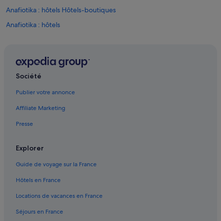
Anafiotika : hôtels Hôtels-boutiques
Anafiotika : hôtels
Athènes : Appart’hôtels
Athènes : Auberges de jeunesse
Athènes : Bateaux de croisière
Société
Athènes : Cabanes dans les arbres
Publier votre annonce
Athènes : hôtels Hôtels acceptant les animaux de compagnie
Affiliate Marketing
Athènes : hôtels Hôtels avec bar
Presse
Athènes : Hôtels capsule
Athènes : hôtels Hôtels avec parking
Explorer
Athènes : hôtels Hôtels avec piscine
Guide de voyage sur la France
Athènes : hôtels Hôtels avec suites
Hôtels en France
Athènes : hôtels Hôtels avec terrains de tennis
Locations de vacances en France
Athènes : hôtels Hôtels de plage
Séjours en France
Athènes : hôtels Hôtels avec casino