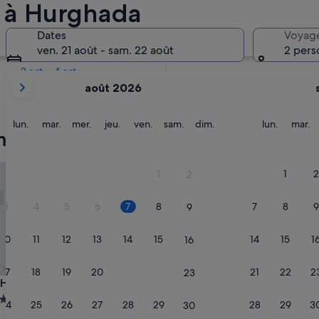
s à Hurghada
Dans deux semaines
Dates
Voyag
21 août - 23 août
ven. 21 août - sam. 22 août
2 pers
Dans deux mois
2 oct. - 4 oct.
Les
août 2026
mois
affichés
sont
lundi
mardi
mercredi
jeudi
vendredi
samedi
dimanche
lundi
m
lun.
mar.
mer.
jeu.
ven.
sam.
dim.
lun.
mar.
mplexes touristiques
August
2026
et
urghada Plaza
Prima Life Makadi Hotel - All i
1
1
2
2
September
2026.
3
4
5
6
7
8
7
8
9
9
10
11
12
13
14
15
14
15
1
16
17
18
19
20
21
22
21
22
2
23
urghada Plaza
Prima Life Makadi Hotel - All i
n Hurghada Plaza
3. Prima Life Makadi Hotel - A
inclusive
ment
24
25
26
27
28
29
28
29
3
30
Hébergement
es