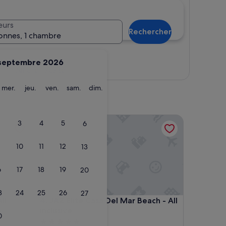
eurs
Rechercher
onnes, 1 chambre
septembre 2026
Afficher la carte
ardi
mercredi
jeudi
vendredi
samedi
dimanche
mer.
jeu.
ven.
sam.
dim.
nclusive
JAZ Elite Casa Del Mar Beach - All inclusive
3
4
5
6
10
11
12
13
6
17
18
19
20
3
24
25
26
27
nclusive
JAZ Elite Casa Del Mar Beach - All inclusive
ll
4. JAZ Elite Casa Del Mar Beach - All
inclusive
0
Hébergement