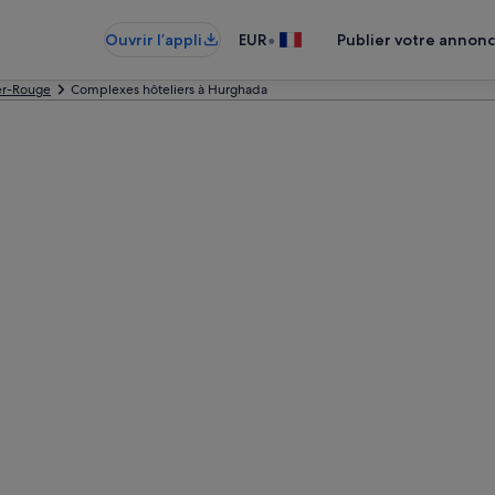
•
Ouvrir l’appli
EUR
Publier votre annon
er-Rouge
Complexes hôteliers à Hurghada