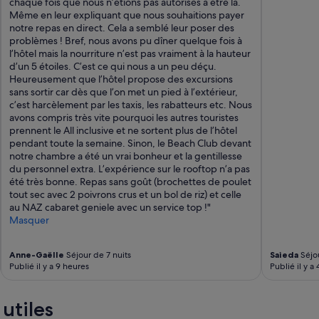
chaque fois que nous n’étions pas autorisés à être là.
n
e
Même en leur expliquant que nous souhaitions payer
s
x
notre repas en direct. Cela a semblé leur poser des
e
e
problèmes ! Bref, nous avons pu dîner quelque fois à
m
.
l’hôtel mais la nourriture n’est pas vraiment à la hauteur
b
P
d’un 5 étoiles. C’est ce qui nous a un peu déçu.
l
e
Heureusement que l’hôtel propose des excursions
e
r
sans sortir car dès que l’on met un pied à l’extérieur,
e
s
c’est harcèlement par les taxis, les rabatteurs etc. Nous
s
o
avons compris très vite pourquoi les autres touristes
t
n
prennent le All inclusive et ne sortent plus de l’hôtel
t
n
pendant toute la semaine. Sinon, le Beach Club devant
r
e
notre chambre a été un vrai bonheur et la gentillesse
è
l
du personnel extra. L’expérience sur le rooftop n’a pas
s
b
été très bonne. Repas sans goût (brochettes de poulet
p
r
tout sec avec 2 poivrons crus et un bol de riz) et celle
r
u
au NAZ cabaret geniele avec un service top !"
o
y
Masquer
p
a
r
n
e
t
Anne-Gaëlle
Séjour de 7 nuits
Saieda
Séjou
a
t
Publié il y a 9 heures
Publié il y a 
v
r
e
è
c
s
utiles
u
t