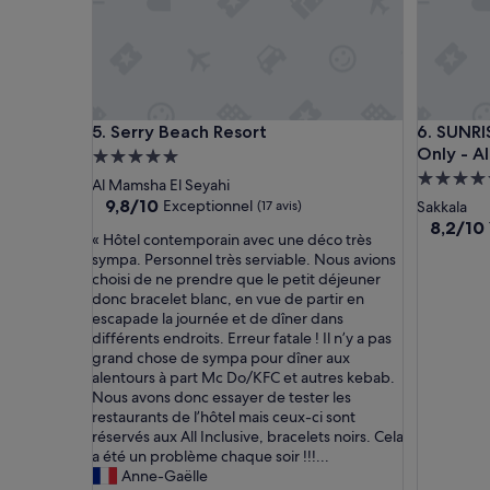
c
l
e
e
p
a
t
u
i
H
o
i
Serry Beach Resort
SUNRISE H
5. Serry Beach Resort
6. SUNRI
n
l
à
t
Only - Al
Hébergement
l
o
Héberge
5.0 étoiles
Al Mamsha El Seyahi
a
n
5.0 étoil
9.8
9,8/10
Exceptionnel
(17 avis)
Sakkala
p
H
sur
8.2
8,2/10
r
u
«
« Hôtel contemporain avec une déco très
10,
sur
i
r
H
sympa. Personnel très serviable. Nous avions
Exceptionnel,
10,
s
g
ô
choisi de ne prendre que le petit déjeuner
(17 avis)
Très
e
h
t
donc bracelet blanc, en vue de partir en
bien,
d
a
e
escapade la journée et de dîner dans
(366 avis
e
d
l
différents endroits. Erreur fatale ! Il n’y a pas
c
a
c
grand chose de sympa pour dîner aux
h
P
o
alentours à part Mc Do/KFC et autres kebab.
a
l
n
Nous avons donc essayer de tester les
m
a
t
restaurants de l’hôtel mais ceux-ci sont
b
z
e
réservés aux All Inclusive, bracelets noirs. Cela
r
a
m
a été un problème chaque soir !!!...
e
D
p
Anne-Gaëlle
a
e