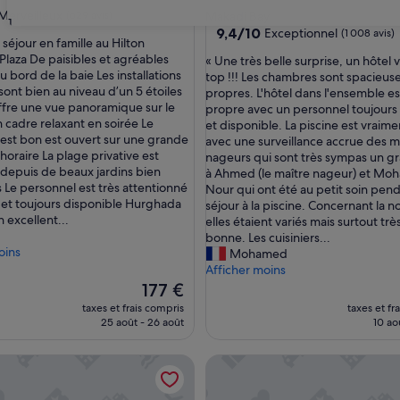
5.0 étoiles
Merveilleux
(629 avis)
Makadi Bay
31
9.4
9,4/10
Exceptionnel
(1 008 avis)
 séjour en famille au Hilton
sur
laza De paisibles et agréables
«
« Une très belle surprise, un hôtel 
eux,
10,
 bord de la baie Les installations
U
top !!! Les chambres sont spacieuse
)
Exceptionnel,
sont bien au niveau d’un 5 étoiles
n
propres. L'hôtel dans l'ensemble es
(1 008 avis)
ffre une vue panoramique sur le
e
propre avec un personnel toujours 
n cadre relaxant en soirée Le
t
et disponible. La piscine est vraime
 est bon est ouvert sur une grande
r
avec une surveillance accrue des m
horaire La plage privative est
è
nageurs qui sont très sympas un g
 depuis de beaux jardins bien
s
à Ahmed (le maître nageur) et M
 Le personnel est très attentionné
b
Nour qui ont été au petit soin pen
et toujours disponible Hurghada
e
séjour à la piscine. Concernant la no
n excellent...
l
elles étaient variés mais surtout trè
l
bonne. Les cuisiniers...
oins
e
Mohamed
s
Afficher moins
u
Le
177 €
r
nouveau
taxes et frais compris
taxes et fr
p
prix
25 août - 26 août
10 aoû
r
est
i
de
olidays Resort - Adults Only - All inclusive
Meraki Resort - Adults Only - A
s
177 €
e
,