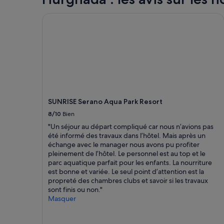
.
d’une
i
c
P
nuit
SUNRISE Serano Aqua Park Resort
t
e
e
pour
-
s
r
2 adultes.
d
a
s
Les
é
u
o
prix
j
b
n
et
e
o
n
la
u
r
e
disponibilité
n
d
l
sont
e
d
t
susceptibles
r
e
SUNRISE Serano Aqua Park Resort
r
de
a
l
è
changer.
8/10
Bien
u
a
s
Des
d
b
"Un séjour au départ compliqué car nous n’avions pas
s
conditions
î
a
été informé des travaux dans l’hôtel. Mais après un
e
supplémentaires
n
i
échange avec le manager nous avons pu profiter
r
peuvent
e
e
pleinement de l’hôtel. Le personnel est au top et le
v
s’appliquer.
r
L
parc aquatique parfait pour les enfants. La nourriture
i
.
e
est bonne et variée. Le seul point d’attention est la
a
L
s
propreté des chambres clubs et savoir si les travaux
b
e
i
sont finis ou non."
l
p
n
Masquer
e
e
s
.
t
t
N