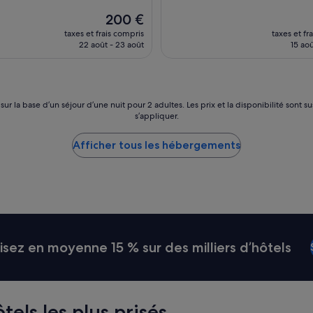
u
h
Le
l
200 €
a
nouveau
t
taxes et frais compris
taxes et fr
m
prix
e
22 août - 23 août
15 aoû
b
est
s
r
de
e
e
200 €
n
s
a
s
l
 sur la base d’un séjour d’une nuit pour 2 adultes. Les prix et la disponibilité so
o
s’appliquer.
l
n
i
t
n
Afficher tous les hébergements
s
c
p
l
a
u
c
s
i
i
e
v
u
e
s
t
ez en moyenne 15 % sur des milliers d’hôtels
e
r
s
è
e
s
t
b
t
tels les plus prisés
o