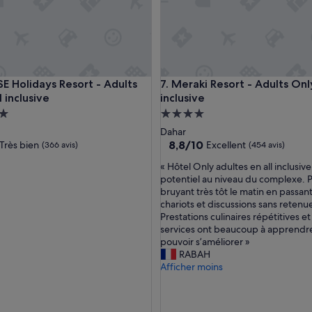
u
n
h
ô
t
e
olidays Resort - Adults Only - All inclusive
Meraki Resort - Adults Only - A
SE Holidays Resort - Adults
7. Meraki Resort - Adults Only
l
l inclusive
inclusive
v
r
ment
Hébergement
a
es
4.0 étoiles
Dahar
i
8.8
8,8/10
Très bien
Excellent
(366 avis)
(454 avis)
m
sur
e
«
« Hôtel Only adultes en all inclusiv
10,
n
H
potentiel au niveau du complexe. 
Excellent,
t
ô
bruyant très tôt le matin en passan
(454 avis)
t
t
chariots et discussions sans retenu
)
o
e
Prestations culinaires répétitives et
p
l
services ont beaucoup à apprendr
!
O
pouvoir s’améliorer »
!
n
RABAH
!
l
Afficher moins
L
y
e
a
s
d
c