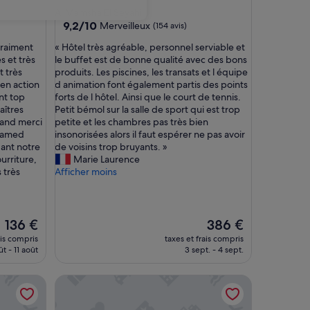
5.0 étoiles
Al Mamsha El Seyahi
9.2
9,2/10
Merveilleux
(154 avis)
sur
«
vraiment
« Hôtel très agréable, personnel serviable et
10,
H
s et très
le buffet est de bonne qualité avec des bons
Merveilleux,
ô
t très
produits. Les piscines, les transats et l équipe
(154 avis)
t
en action
d animation font également partis des points
e
nt top
forts de l hôtel. Ainsi que le court de tennis.
l
aîtres
Petit bémol sur la salle de sport qui est trop
t
rand merci
petite et les chambres pas très bien
r
ohamed
insonorisées alors il faut espérer ne pas avoir
è
dant notre
de voisins trop bruyants. »
s
urriture,
Marie Laurence
a
s très
Afficher moins
g
r
é
a
Le
Le
136 €
386 €
b
nouveau
nouveau
ais compris
taxes et frais compris
l
prix
prix
t - 11 août
3 sept. - 4 sept.
e
est
est
,
de
de
ll inclusive
Bel Air Azur Resort - Adults Only
p
136 €
386 €
e
r