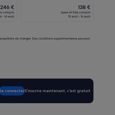
e
Le
Le
246 €
138 €
s
nouveau
nouveau
ais compris
taxes et frais compris
t
prix
prix
t - 16 août
15 août - 16 août
d
est
est
e
de
de
b
246 €
138 €
o
n
nt susceptibles de changer. Des conditions supplémentaires peuvent
n
e
q
u
a
l
i
t
é
a
v
Se connecter
S’inscrire maintenant, c’est gratuit
e
c
d
e
s