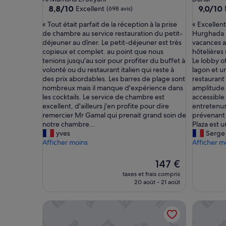
8.8
9.0
8,8/10
9,0/10
Excellent
(698 avis)
sur
sur
«
«
« Tout était parfait de la réception à la prise
« Excellent
10,
10,
T
E
de chambre au service restauration du petit-
Hurghada P
Excellent,
Merveill
o
x
déjeuner au dîner. Le petit-déjeuner est très
vacances au
(698 avis)
(629 avis
u
c
copieux et complet. au point que nous
hôtelières 
t
e
tenions jusqu'au soir pour profiter du buffet à
Le lobby o
é
l
volonté ou du restaurant italien qui reste à
lagon et u
t
l
des prix abordables. Les barres de plage sont
restaurant
a
e
nombreux mais il manque d'expérience dans
amplitude 
i
n
les cocktails. Le service de chambre est
accessible
t
t
excellent, d'ailleurs j'en profite pour dire
entretenus
p
s
remercier Mr Gamal qui prenait grand soin de
prévenant 
a
é
notre chambre...
Plaza est u
r
j
yves
Serge
f
o
Afficher moins
Afficher m
a
u
i
r
Le
147 €
t
e
nouveau
taxes et frais compris
d
n
prix
20 août - 21 août
e
f
est
l
a
de
Serry Beach Resort
SUNRISE H
a
m
147 €
r
i
é
l