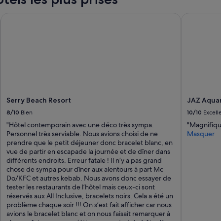
r
n
è
p
Serry Beach Resort
JAZ Aquamar
s
o
p
t
r
e
o
n
p
t
r
i
e
e
s
l
.
a
L
Serry Beach Resort
JAZ Aquama
u
'
n
8/10
Bien
10/10
Excell
h
i
"Hôtel contemporain avec une déco très sympa.
"Magnifiqu
ô
v
Personnel très serviable. Nous avions choisi de ne
Masquer
t
e
prendre que le petit déjeuner donc bracelet blanc, en
e
a
vue de partir en escapade la journée et de dîner dans
l
u
différents endroits. Erreur fatale ! Il n’y a pas grand
d
d
chose de sympa pour dîner aux alentours à part Mc
a
u
Do/KFC et autres kebab. Nous avons donc essayer de
n
c
tester les restaurants de l’hôtel mais ceux-ci sont
s
o
réservés aux All Inclusive, bracelets noirs. Cela a été un
l
m
problème chaque soir !!! On s’est fait afficher car nous
'
p
avions le bracelet blanc et on nous faisait remarquer à
e
l