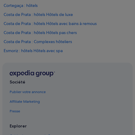
u
Cortegaça : hôtels
r
a
Costa de Prata : hôtels Hôtels de luxe
d
Costa de Prata : hôtels Hôtels avec bains à remous
o
u
Costa de Prata : hôtels Hôtels pas chers
r
o
Costa de Prata : Complexes hôteliers
.
Esmoriz : hôtels Hôtels avec spa
L
’
Esmoriz : hôtels
h
ô
Feira : Chambres d’hôtes
t
Feira : hôtels
e
Société
(
Furadouro : Chambres d’hôtes
C
Publier votre annonce
h
Furadouro : Maison d’hôtes
r
Affiliate Marketing
Furadouro : hôtels Hôtels avec climatisation
i
s
Presse
Furadouro : hôtels Hôtels de plage
t
i
Furadouro : hôtels Hôtels-boutiques
Explorer
n
Furadouro : hôtels Hôtels pas chers
a