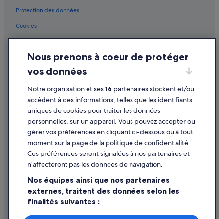
e
Ovar : Motels
Protection des données
s
.
Plage de São Pedro de Maceda : hôtels à proximité
Cookies
M
Santa Maria da Feira : Appart’hôtels
e
Conditions générales d'utilisation
r
Santa Maria da Feira : Auberges de jeunesse
Nous prenons à coeur de protéger
Mentions légales / Nous contacter
c
i
Santa Maria da Feira : Châteaux
vos données
Directives de contenu et signalement de contenus
»
Santa Maria da Feira : Maison d’hôtes
Notre organisation et ses
16
partenaires stockent et/ou
Aide
Santa Maria da Feira : hôtels Hôtels de plage
accèdent à des informations, telles que les identifiants
uniques de cookies pour traiter les données
Santa Maria da Feira : hôtels Hôtels historiques
Assistance
personnelles, sur un appareil. Vous pouvez accepter ou
Santa Maria da Feira : hôtels Hôtels familiaux
Annuler votre vol
gérer vos préférences en cliquant ci-dessous ou à tout
moment sur la page de la politique de confidentialité.
Santa Maria da Feira : hôtels Hôtels pas chers
Annuler une réservation d'hôtel ou de location de vacances
Ces préférences seront signalées à nos partenaires et
Santa Maria da Feira : hôtels
Délais de remboursement
n’affecteront pas les données de navigation.
Santa Maria da Feira : Maisons de campagne
Utiliser un bon de réduction Expedia
Nos équipes ainsi que nos partenaires
Santa Maria da Feira : Motels
externes, traitent des données selon les
Documents de voyage internationaux
finalités suivantes :
Santa Maria da Feira : Ranchs
Utiliser des données de géolocalisation précises. Analyser
Santa Maria da Feira : Résidences de vacances