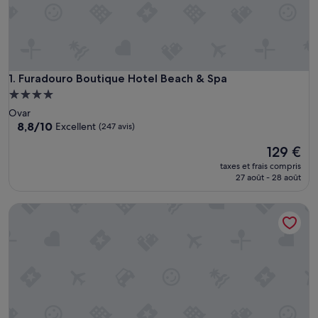
Furadouro Boutique Hotel Beach & Spa
1. Furadouro Boutique Hotel Beach & Spa
Hébergement
4.0 étoiles
Ovar
8.8
8,8/10
Excellent
(247 avis)
sur
Le
129 €
10,
nouveau
Excellent,
taxes et frais compris
prix
(247 avis)
27 août - 28 août
est
de
"Beachfront apartment - Praia do Furadouro with Wi-Fi"
129 €