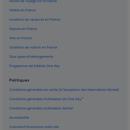
Guide de voyage sur la France
)
Furadouro : hôtels
a
Hôtels en France
r
Furadouro : Lodges
é
Locations de vacances en France
Marinha : Appart’hôtels
p
Séjours en France
o
Marinha : Maison d’hôtes
n
Vols en France
d
Marinha : hôtels Hôtels de plage
u
Locations de voiture en France
Marinha : hôtels Hôtels pas chers
à
t
Tous types d'hébergements
Marinha : hôtels
o
u
Programme de fidélité One Key
Murtosa : hôtels
t
Murtosa : Pousadas
e
Politiques
s
Ovar : Maison d’hôtes
n
Conditions générales de vente (à l’exception des réservations Abritel)
o
Ovar : hôtels Hôtels avec piscine
s
Conditions générales d’utilisation de One Key™
Ovar : hôtels Hôtels avec casino
d
e
Conditions générales d’utilisation Abritel
Ovar : hôtels Hôtels-boutiques
m
Accessibilité
a
Ovar : hôtels
n
Comment fonctionne notre site
Ovar : Lodges
d