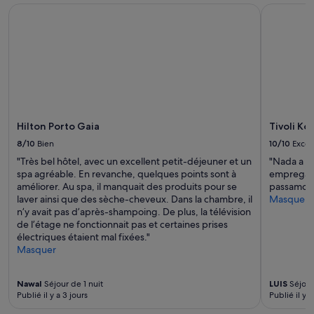
y
n
et
Hilton Porto Gaia
Tivoli Kop
e
t
la
s
i
disponibilité
t
l
sont
.
l
susceptibles
L
e
de
’
s
changer.
a
s
Des
p
e
conditions
p
e
supplémentaires
Hilton Porto Gaia
Tivoli Ko
a
t
peuvent
r
s
s’appliquer.
8/10
Bien
10/10
Excel
t
a
"Très bel hôtel, avec un excellent petit-déjeuner et un
"Nada a di
e
r
spa agréable. En revanche, quelques points sont à
empregados
m
é
améliorer. Au spa, il manquait des produits pour se
passamos
e
a
laver ainsi que des sèche-cheveux. Dans la chambre, il
Masquer
n
c
n’y avait pas d’après-shampoing. De plus, la télévision
t
t
de l’étage ne fonctionnait pas et certaines prises
e
i
électriques étaient mal fixées."
s
v
Masquer
t
i
p
t
r
é
Nawal
Séjour de 1 nuit
LUIS
Séjour
e
.
Publié il y a 3 jours
Publié il y a
s
»