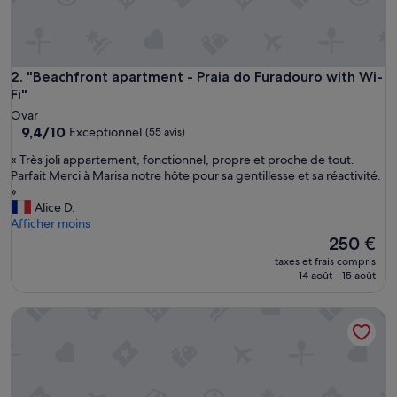
"Beachfront apartment - Praia do Furadouro with Wi-Fi"
2. "Beachfront apartment - Praia do Furadouro with Wi-
Fi"
Ovar
9.4
9,4/10
Exceptionnel
(55 avis)
sur
«
« Très joli appartement, fonctionnel, propre et proche de tout.
10,
T
Parfait Merci à Marisa notre hôte pour sa gentillesse et sa réactivité.
Exceptionnel,
r
»
(55 avis)
è
Alice D.
s
Afficher moins
j
Le
250 €
o
nouveau
taxes et frais compris
l
prix
14 août - 15 août
i
est
a
de
Nine Senses Guest House
p
250 €
p
a
r
t