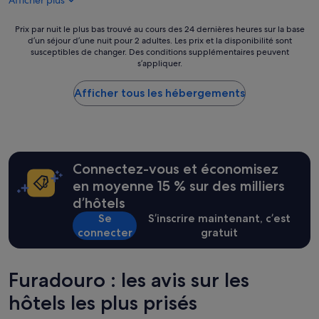
Afficher plus
m
i
305 €
e
à
n
M
Prix
Prix par nuit le plus bas trouvé au cours des 24 dernières heures sur la base
t
d’un séjour d’une nuit pour 2 adultes. Les prix et la disponibilité sont
a
par
susceptibles de changer. Des conditions supplémentaires peuvent
e
r
nuit
s’appliquer.
s
i
le
t
s
plus
g
Afficher tous les hébergements
a
bas
r
n
trouvé
a
o
au
n
t
cours
d
r
des
e
e
24 dernières
Connectez-vous et économisez
t
h
heures
p
ô
sur
en moyenne 15 % sur des milliers
r
t
la
d’hôtels
o
e
base
Se
S’inscrire maintenant, c’est
p
p
d’un
connecter
gratuit
r
o
séjour
e
u
d’une
.
r
nuit
T
s
pour
Furadouro : les avis sur les
o
a
2 adultes.
u
hôtels les plus prisés
g
Les
t
e
prix