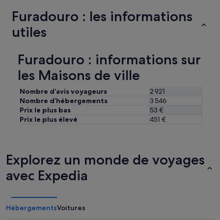
q
u
Furadouro : les informations
e
utiles
d
e
l
Furadouro : informations sur
a
p
les Maisons de ville
l
a
Nombre d’avis voyageurs
2 921
g
e
Nombre d’hébergements
3 546
e
Prix le plus bas
53 €
t
Prix le plus élevé
451 €
d
u
c
e
Explorez un monde de voyages
n
t
avec Expedia
r
e
d
e
Hébergements
Voitures
F