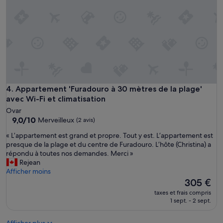
t
o
p
n
r
v
o
e
c
n
h
a
e
b
d
l
e
e
t
»
Appartement 'Furadouro à 30 mètres de la plage' avec Wi-Fi 
4. Appartement 'Furadouro à 30 mètres de la plage'
o
avec Wi-Fi et climatisation
u
t
Ovar
.
9.0
9,0/10
Merveilleux
(2 avis)
P
sur
«
« L’appartement est grand et propre. Tout y est. L’appartement est
a
10,
L
presque de la plage et du centre de Furadouro. L’hôte (Christina) a
r
Merveilleux,
’
répondu à toutes nos demandes. Merci »
f
(2 avis)
a
Rejean
a
p
Afficher moins
i
p
t
Le
305 €
a
M
nouveau
taxes et frais compris
r
e
prix
1 sept. - 2 sept.
t
r
est
e
c
de