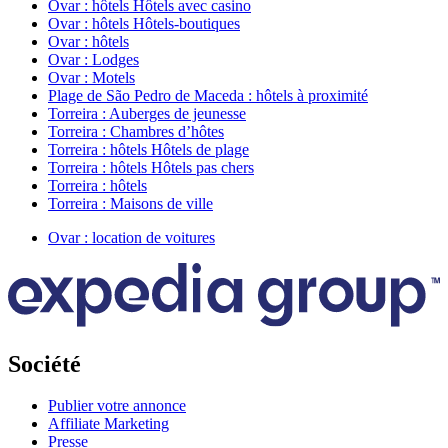
Ovar : hôtels Hôtels avec casino
Ovar : hôtels Hôtels-boutiques
Ovar : hôtels
Ovar : Lodges
Ovar : Motels
Plage de São Pedro de Maceda : hôtels à proximité
Torreira : Auberges de jeunesse
Torreira : Chambres d’hôtes
Torreira : hôtels Hôtels de plage
Torreira : hôtels Hôtels pas chers
Torreira : hôtels
Torreira : Maisons de ville
Ovar : location de voitures
Société
Publier votre annonce
Affiliate Marketing
Presse