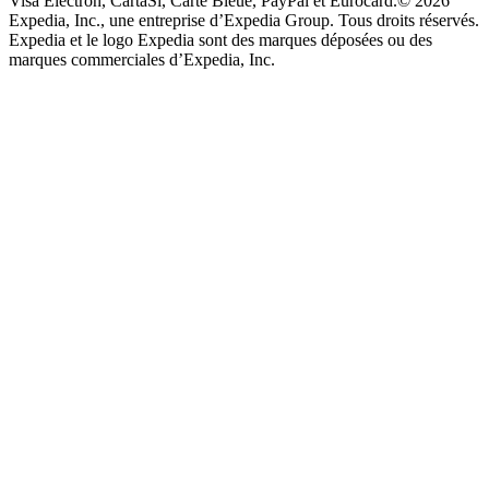
Visa Electron, CartaSi, Carte Bleue, PayPal et Eurocard.
© 2026
Expedia, Inc., une entreprise d’Expedia Group. Tous droits réservés.
Expedia et le logo Expedia sont des marques déposées ou des
marques commerciales d’Expedia, Inc.