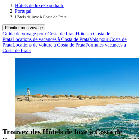
Hôtels de luxe
Expedia.fr
Portugal
Hôtels de luxe à Costa de Prata
Planifier mon voyage
Guide de voyage pour Costa de Prata
Hôtels à Costa de
Prata
Locations de vacances à Costa de Prata
Vols pour Costa de
Prata
Locations de voiture à Costa de Prata
Formules vacances à
Costa de Prata
Trouvez des Hôtels de luxe à Costa de