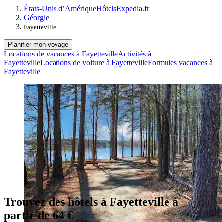
États-Unis d’Amérique
Hôtels
Expedia.fr
Géorgie
Fayetteville
Planifier mon voyage
Locations de vacances à Fayetteville
Activités à
Fayetteville
Locations de voiture à Fayetteville
Formules vacances à
Fayetteville
Trouvez des hôtels à Fayetteville à
partir de 64 €