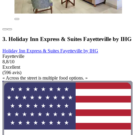
3. Holiday Inn Express & Suites Fayetteville by IHG
Holiday Inn Express & Suites Fayetteville by IHG
Fayetteville
8,8/10
Excellent
(596 avis)
« Across the street is multiple food options. »