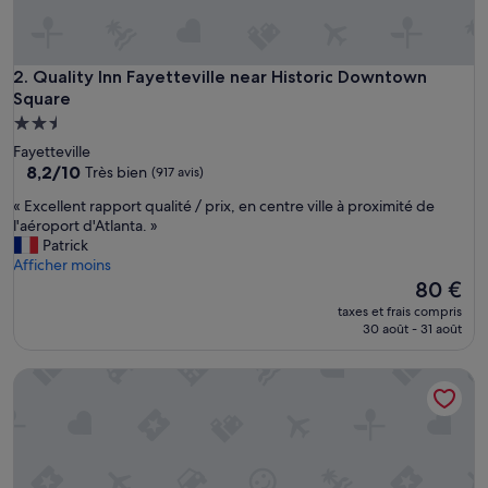
Quality Inn Fayetteville near Historic Downtown Square
2. Quality Inn Fayetteville near Historic Downtown
Square
Hébergement
2.5 étoiles
Fayetteville
8.2
8,2/10
Très bien
(917 avis)
sur
«
« Excellent rapport qualité / prix, en centre ville à proximité de
10,
E
l'aéroport d'Atlanta. »
Très
x
Patrick
bien,
c
Afficher moins
(917 avis)
e
Le
80 €
l
nouveau
taxes et frais compris
l
prix
30 août - 31 août
e
est
n
de
Holiday Inn Express & Suites Fayetteville by IHG
t
80 €
r
a
p
p
o