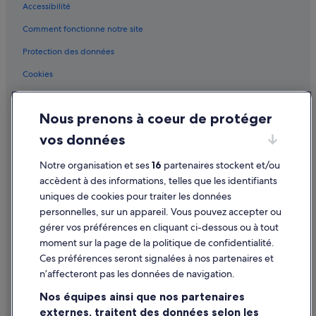
Accessibilité
College Park : Motels
g
h
Comment fonctionne notre site
College Park : Complexes hôteliers
t
h
Experiment : hôtels Hôtels acceptant les animaux de compagnie
Protection des données
i
Experiment : hôtels Hôtels avec piscine
Cookies
s
s
Experiment : hôtels Hôtels d’affaires
Conditions générales d'utilisation
t
e
Experiment : hôtels Hôtels de luxe
Nous prenons à coeur de protéger
Mentions légales / Nous contacter
p
Experiment : hôtels Hôtels LGBTQIA+ friendly
vos données
t
Directives de contenu et signalement de contenus
o
Experiment : hôtels Hôtels avec centre de fitness
c
Notre organisation et ses
16
partenaires stockent et/ou
Aide
o
Experiment : hôtels
accèdent à des informations, telles que les identifiants
r
uniques de cookies pour traiter les données
Fayetteville : hôtels
Assistance
r
personnelles, sur un appareil. Vous pouvez accepter ou
e
Forest Park : Appart’hôtels
Annuler votre vol
gérer vos préférences en cliquant ci-dessous ou à tout
c
t
moment sur la page de la politique de confidentialité.
Forest Park : Maison d’hôtes
Annuler une réservation d'hôtel ou de location de vacances
s
Ces préférences seront signalées à nos partenaires et
Forest Park : hôtels Hôtels avec parking
o
Délais de remboursement
n’affecteront pas les données de navigation.
m
Forest Park : Complexes hôteliers
Utiliser un bon de réduction Expedia
e
Nos équipes ainsi que nos partenaires
o
Georgia International Convention Center : hôtels à proximité
externes, traitent des données selon les
Documents de voyage internationaux