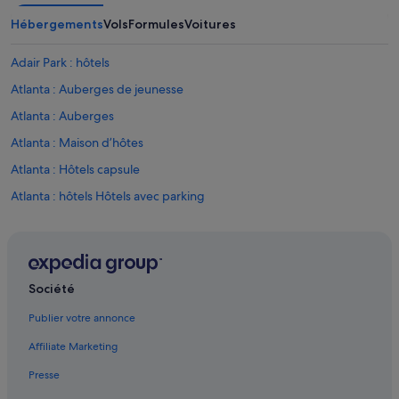
w
Hébergements
Vols
Formules
Voitures
a
s
$
Adair Park : hôtels
6
Atlanta : Auberges de jeunesse
2
9
Atlanta : Auberges
.
2
Atlanta : Maison d’hôtes
7
Atlanta : Hôtels capsule
f
o
Atlanta : hôtels Hôtels avec parking
r
m
Atlanta : hôtels Hôtels de plage
y
Atlanta : hôtels Hôtels de luxe
s
t
Atlanta : hôtels Hôtels historiques
a
Société
y
Atlanta : hôtels Hôtels romantiques
e
Publier votre annonce
Atlanta : hôtels Hôtels avec spa
d
Affiliate Marketing
.
Atlanta : hôtels Hôtels d’aventure
I
Presse
a
Atlanta : hôtels Hôtels tout compris
m