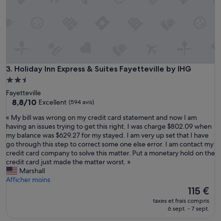
r
t
q
u
a
l
i
t
Holiday Inn Express & Suites Fayetteville by IHG
3. Holiday Inn Express & Suites Fayetteville by IHG
é
Hébergement
/
2.5 étoiles
Fayetteville
p
8.8
8,8/10
Excellent
(594 avis)
r
sur
i
«
« My bill was wrong on my credit card statement and now I am
10,
x
M
having an issues trying to get this right. I was charge $802.09 when
Excellent,
,
y
my balance was $629.27 for my stayed. I am very up set that I have
(594 avis)
e
b
go through this step to correct some one else error. I am contact my
n
i
credit card company to solve this matter. Put a monetary hold on the
c
l
credit card just made the matter worst. »
e
l
Marshall
n
w
Afficher moins
t
a
Le
115 €
r
s
nouveau
e
taxes et frais compris
w
prix
6 sept. - 7 sept.
v
r
est
i