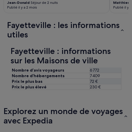
Jean-Donald
Séjour de 2 nuits
Matthieu
S
h
Publié il y a 2 mois
Publié il y 
a
r
g
Fayetteville : les informations
e
$
utiles
8
0
2
Fayetteville : informations
.
0
sur les Maisons de ville
9
w
Nombre d’avis voyageurs
6 772
h
Nombre d’hébergements
7 409
e
Prix le plus bas
72 €
n
Prix le plus élevé
230 €
m
y
b
a
Explorez un monde de voyages
l
a
avec Expedia
n
c
e