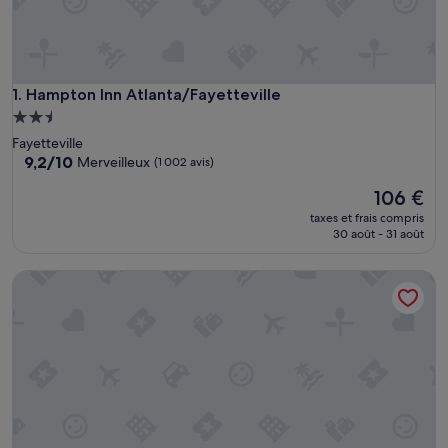
Hampton Inn Atlanta/Fayetteville
1. Hampton Inn Atlanta/Fayetteville
Hébergement
2.5 étoiles
Fayetteville
9.2
9,2/10
Merveilleux
(1 002 avis)
sur
Le
106 €
10,
nouveau
Merveilleux,
taxes et frais compris
prix
(1 002 avis)
30 août - 31 août
est
de
Quality Inn Fayetteville near Historic Downtown Square
106 €