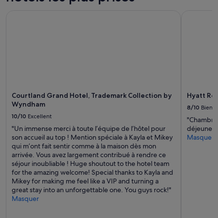
prix
r
et
y
Courtland Grand Hotel, Trademark Collection by Wyndham
Hyatt Reg
la
i
disponibilité
n
sont
g
susceptibles
t
de
o
changer.
g
Des
e
conditions
t
supplémentaires
t
Courtland Grand Hotel, Trademark Collection by
Hyatt Re
peuvent
h
Wyndham
s’appliquer.
8/10
Bien
i
10/10
Excellent
s
"Chambre t
r
"Un immense merci à toute l’équipe de l’hôtel pour
déjeuner !
i
son accueil au top ! Mention spéciale à Kayla et Mikey
Masquer
g
qui m’ont fait sentir comme à la maison dès mon
h
arrivée. Vous avez largement contribué à rendre ce
t
séjour inoubliable ! Huge shoutout to the hotel team
.
for the amazing welcome! Special thanks to Kayla and
I
Mikey for making me feel like a VIP and turning a
w
great stay into an unforgettable one. You guys rock!"
a
Masquer
s
c