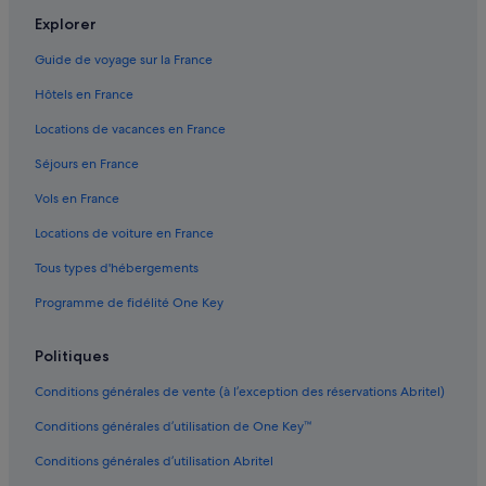
Atlanta : hôtels Hôtels avec vue sur l’océan
v
Explorer
e
Atlanta : hôtels Hôtels pas chers
r
Guide de voyage sur la France
y
Atlanta : hôtels Hôtels au ski
u
Hôtels en France
Atlanta : hôtels
p
Locations de vacances en France
s
Atlanta : Maisons de campagne
e
Séjours en France
t
Atlanta : Motels
t
Vols en France
Atlanta Motor Speedway : hôtels à proximité
h
a
Locations de voiture en France
Atlanta : Résidences de vacances
t
Tous types d'hébergements
I
Atlanta : Complexes hôteliers
h
Programme de fidélité One Key
Centre-Ville d'Atlanta : hôtels Hôtels de plage
a
v
Centre-Ville d'Atlanta : hôtels Hôtels d’affaires
e
Politiques
g
Clark Atlanta University : hôtels à proximité
o
Conditions générales de vente (à l’exception des réservations Abritel)
College Park : Maison d’hôtes
t
h
Conditions générales d’utilisation de One Key™
College Park : hôtels Hôtels acceptant les animaux de compagnie
r
Conditions générales d’utilisation Abritel
o
College Park : hôtels
u