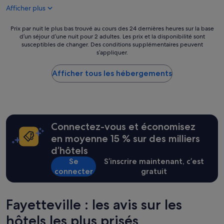
de
t
d
Afficher plus
198 €
a
'
n
A
Prix
Prix par nuit le plus bas trouvé au cours des 24 dernières heures sur la base
d
t
d’un séjour d’une nuit pour 2 adultes. Les prix et la disponibilité sont
par
n
l
susceptibles de changer. Des conditions supplémentaires peuvent
nuit
o
a
s’appliquer.
le
w
n
plus
I
t
Afficher tous les hébergements
bas
a
a
trouvé
m
.
au
h
»
cours
a
des
v
24 dernières
i
Connectez-vous et économisez
heures
n
sur
en moyenne 15 % sur des milliers
g
la
a
d’hôtels
base
n
Se
S’inscrire maintenant, c’est
d’un
i
connecter
gratuit
séjour
s
d’une
s
nuit
u
pour
Fayetteville : les avis sur les
e
2 adultes.
s
hôtels les plus prisés
Les
t