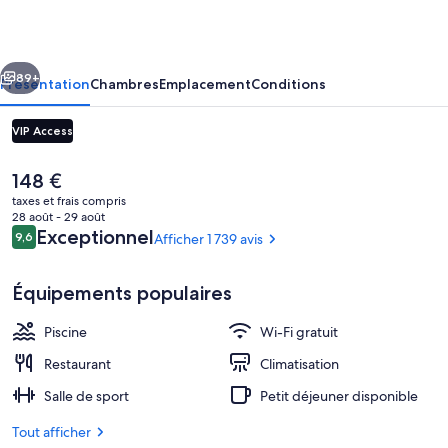
Hotel
and
cédent
Suivant
Conference
89+
Présentation
Chambres
Emplacement
Conditions
Center
VIP Access
Le
148 €
prix
taxes et frais compris
actuel
28 août - 29 août
est
Avis
Exceptionnel
9,6
Afficher 1 739 avis
9,6 sur 10
de
voyageurs
148 €.
Équipements populaires
Détail de l’intérieur
Piscine
Wi-Fi gratuit
Restaurant
Climatisation
Salle de sport
Petit déjeuner disponible
Tout afficher