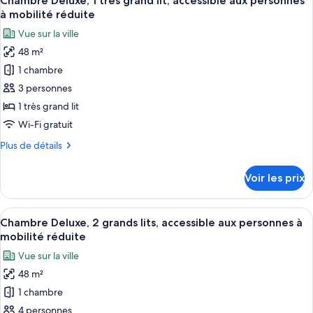
Chambre Deluxe, 1 très grand lit, accessible aux personnes
toutes
chambre
à mobilité réduite
Chambre
les
Vue sur la ville
Standard
photos
48 m²
pour
1 chambre
ce
type
3 personnes
de
1 très grand lit
chambre :
Wi-Fi gratuit
Chambre
Plus
Plus de détails
Deluxe,
de
1
détails
Voir les prix
sur
très
le
grand
type
Afficher
Une chambre d’hôtel avec deux lits, un
lit,
7
de
Chambre Deluxe, 2 grands lits, accessible aux personnes à
toutes
accessible
chambre
mobilité réduite
Chambre
les
aux
Vue sur la ville
Deluxe,
photos
personnes
1
48 m²
pour
à
très
1 chambre
ce
grand
mobilité
lit,
type
4 personnes