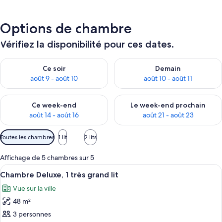
Options de chambre
Vérifiez la disponibilité pour ces dates.
Vérifier la disponibilité pour ce soir août 9 - août 10
Vérifier la disponibilité pour 
Ce soir
Demain
août 9 - août 10
août 10 - août 11
Vérifier la disponibilité pour ce week-end août 14 - août 16
Vérifier la disponibilité pour
Ce week-end
Le week-end prochain
août 14 - août 16
août 21 - août 23
Filtres
Toutes les chambres
1 lit
2 lits
disponibles
pour
Affichage de 5 chambres sur 5
les
Afficher
Une chambre d’hôtel avec un grand lit,
9
Chambre Deluxe, 1 très grand lit
chambres
toutes
Vue sur la ville
les
48 m²
photos
pour
3 personnes