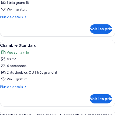
ce
1 très grand lit
type
Wi-Fi gratuit
de
Plus
Plus de détails
chambre :
de
Chambre
détails
Voir les prix
sur
Deluxe,
le
1
type
Afficher
Une chambre moderne avec une tête de l
très
7
de
Chambre Standard
toutes
grand
chambre
Vue sur la ville
Chambre
les
lit
Deluxe,
48 m²
photos
1
pour
4 personnes
très
ce
grand
2 lits doubles OU 1 très grand lit
lit
type
Wi-Fi gratuit
de
Plus
Plus de détails
chambre :
de
Chambre
détails
Voir les prix
sur
Standard
le
type
Afficher
Une chambre d’hôtel avec un grand lit,
8
de