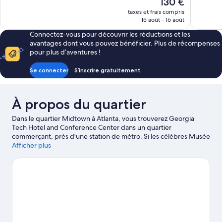
Le
130 €
1 007 avis
1 010 avis
nouveau
taxes et frais compris
prix
15 août - 16 août
est
Connectez-vous pour découvrir les réductions et les
de
avantages dont vous pouvez bénéficier. Plus de récompenses
130 €
pour plus d’aventures !
Se connecter
S’inscrire gratuitement
À propos du quartier
Dans le quartier Midtown à Atlanta, vous trouverez Georgia
Tech Hotel and Conference Center dans un quartier
commerçant, près d'une station de métro. Si les célèbres Musée
World of Coca-Cola et Jimmy Carter Library and Museum sont
Afficher plus
de hauts lieux culturels, l'emblématique Zoo Atlanta constitue
une attraction populaire de la région. Envie de vibrer devant
une belle affiche ? Réservez vos places à l'illustre Stade State
Farm Arena. Si pour vous, « vacances » rime avec « on se
dépense », vous serez ravi d'apprendre que la région constitue
le décor idéal pour vous adonner à des activités telles que les
excursions en segway et le golf.
Consultez notre guide de
voyage sur Atlanta