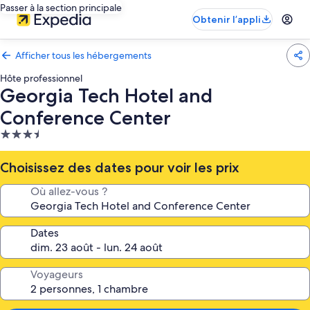
Passer à la section principale
Obtenir l’appli
Afficher tous les hébergements
Hôte professionnel
Georgia Tech Hotel and
Conference Center
Hébergement
3.5 étoiles
Choisissez des dates pour voir les prix
Où allez-vous ?
Dates
Voyageurs