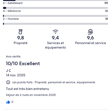
des
de 10
Note
6 – Satisfaisant
55
voyageurs
(Excellent),
des
de 8
Note
4 – Médiocre
16
d’après 1445 avis
voyageurs
(Bien),
des
sur 1739.
de 6
Note
2 – Horrible
15
d’après 208 avis
voyageurs
(Satisfaisant),
des
sur 1739.
de 4
d’après 55 avis
voyageurs
(Médiocre),
sur 1739.
de 2
d’après 16 avis
9,8
9,4
9,6
(Horrible),
sur 1739.
Propreté
Services et
Personnel et service
d’après 15 avis
équipements
sur 1739.
Avis
Avis vérifié
10/10 Excellent
J C
14 nov. 2025
Les points forts : Propreté, personnel et service, équipements
Tout est très bien entretenu
Séjour de 2 nuits en novembre 2025
0