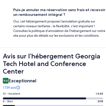
Puis-je annuler ma réservation sans frais et recevoir
un remboursement intégral ?
Oui, cet hébergement propose l’annulation gratuite sur
certains niveaux tarifaires ; la flexibilité, c’est important !
Consultez la politique d’annulation de l’hébergement sur notre
site pour plus de détails sur les exclusions et les conditions.
Avis
Avis sur l’hébergement Georgia
Tech Hotel and Conference
Center
Exceptionnel
9,6
1 739 avis
Note
10 – Excellent
1 445
des
Note
8 – Bien
208
voyageurs