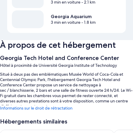
3 min en voiture
- 2.1 km
Georgia Aquarium
3 min en voiture
- 1.8 km
À propos de cet hébergement
Georgia Tech Hotel and Conference Center
Hôtel à proximité de Université Georgia Institute of Technology
Situé à deux pas des emblématiques Musée World of Coca-Cola et
Centennial Olympic Park, l'hébergement Georgia Tech Hotel and
Conference Center propose un service de nettoyage à
sec / blanchisserie, 2 bars et une salle de fitness ouverte 24 h/24. Le Wi-
Fi gratuit dans les chambres vous permet de rester connecté, et
diverses autres prestations sont à votre disposition, comme un centre
d'affaires et un restaurant.
Informations sur le droit de rétractation
D'autres petits plus vous attendent lors de votre séjour :
Hébergements similaires
Piscine couverte
The Starling Atlanta Midtown, Curio Collection by Hilton
Sonesta 
Petit déjeuner buffet (en supplément), parking avec voiturier (en