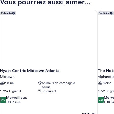
Vous pourriez aussi aimer…
grands
de
lits
chambre
Chambre
Hyatt Centric Midtown Atlanta
The Hote
Publicité
Publicité
Deluxe,
2
grands
lits
Hyatt Centric Midtown Atlanta
The Hote
Midtown
Alpharett
Piscine
Animaux de compagnie
Piscine
admis
Wi-Fi gratuit
Restaurant
Wi-Fi gra
9.0
9.2
Merveilleux
Merve
9,0
9,2
sur
sur
1 007 avis
1 010 a
10,
10,
Merveilleux,
Merveilleu