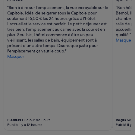
e
p
s’appliquer.
e
.
"Rien à dire sur l'emplacement, la vue incroyable sur le
"Bon hôtel
r
r
»
Capitole. Idéal de se garer sous le Capitole pour
Bémol, il 
e
n
seulement 16,50 € les 24 heures grâce à l'hôtel.
chambre. L
e
i
L'accueil et le service est parfait. Le petit déjeuner est
salle de p
t
t
très bien, l'emplacement au calme avec la cour et en
accueillir
t
é
plus. Seul hic, l'hôtel commence à être un peu
qualité."
r
A
vieillissant, les salles de bain, équipement sont à
Masquer
è
t
présent d'un autre temps. Disons que juste pour
s
t
l'emplacement ça vaut le coup."
b
e
Masquer
i
n
e
t
n
i
s
o
i
n
t
a
u
u
é
n
-
e
j
t
e
t
r
o
FLORENT
Séjour de 1 nuit
Regis
Séjou
e
y
Publié il y a 12 heures
Publié il y 
c
a
o