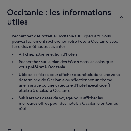
g
m
e
m
Occitanie : les informations
d
a
e
n
utiles
s
d
t
e
o
+
Recherchez des hôtels à Occitanie sur Expedia.fr. Vous
i
+
pouvez facilement rechercher votre hôtel à Occitanie avec
l
+
l'une des méthodes suivantes :
e
+
t
Affichez notre sélection d'hôtels
»
t
Recherchez sur le plan des hôtels dans les coins que
e
vous préférez à Occitanie
s
,
Utilisez les filtres pour afficher des hôtels dans une zone
u
déterminée de Occitanie ou sélectionnez un thème,
n
une marque ou une catégorie d'hôtel spécifique (1
p
étoile à 5 étoiles) à Occitanie
e
Saisissez vos dates de voyage pour afficher les
u
meilleures offres pour des hôtels à Occitanie en temps
p
réel
l
u
s
d