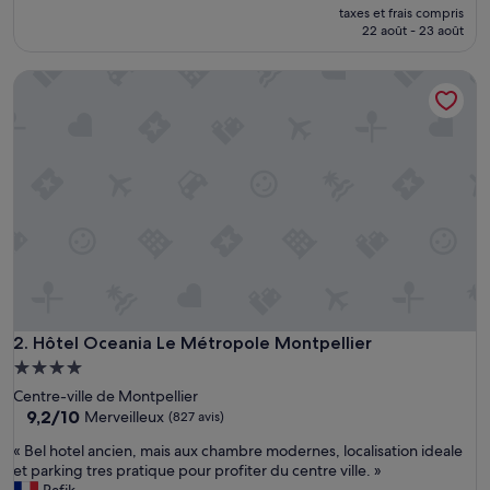
nouveau
Merveilleux,
taxes et frais compris
prix
(506 avis)
22 août - 23 août
est
de
Hôtel Oceania Le Métropole Montpellier
233 €
Hôtel Oceania Le Métropole Montpellier
2. Hôtel Oceania Le Métropole Montpellier
Hébergement
4.0 étoiles
Centre-ville de Montpellier
9.2
9,2/10
Merveilleux
(827 avis)
sur
«
« Bel hotel ancien, mais aux chambre modernes, localisation ideale
10,
B
et parking tres pratique pour profiter du centre ville. »
Merveilleux,
e
Rafik