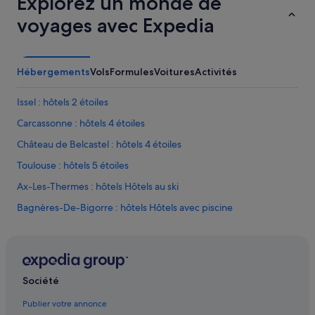
Explorez un monde de
e
a
voyages avec Expedia
u
d
e
j
Hébergements
Vols
Formules
Voitures
Activités
a
v
Issel : hôtels 2 étoiles
e
l
Carcassonne : hôtels 4 étoiles
s
e
Château de Belcastel : hôtels 4 étoiles
r
Toulouse : hôtels 5 étoiles
a
i
Ax-Les-Thermes : hôtels Hôtels au ski
t
b
Bagnères-De-Bigorre : hôtels Hôtels avec piscine
i
Barbotan-Les-Thermes : Maison d’hôtes
e
n
Béziers : hôtels Hôtels acceptant les animaux de compagnie
v
e
Béziers : hôtels Hôtels avec parking
Société
n
Béziers : hôtels
u
Publier votre annonce
e
Cahors : hôtels Hôtels acceptant les animaux de compagnie