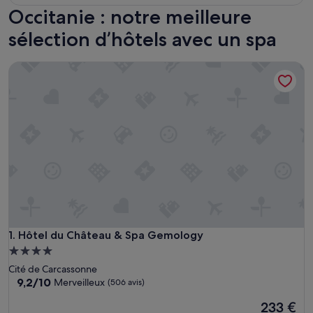
Occitanie : notre meilleure
sélection d’hôtels avec un spa
Hôtel du Château & Spa Gemology
Hôtel du Château & Spa Gemology
1. Hôtel du Château & Spa Gemology
Hébergement
4.0 étoiles
Cité de Carcassonne
9.2
9,2/10
Merveilleux
(506 avis)
sur
Le
233 €
10,