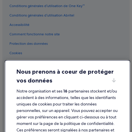
v
Lupiac : hôtels Accor Hotels
Conditions générales d’utilisation de One Key™
u
e
Lupiac : hôtels Logis International Services
Conditions générales d’utilisation Abritel
d
Mirepoix : hôtels Hôtels avec piscine
e
Accessibilité
p
Montauban : hôtels Hôtels acceptant les animaux de compagnie
u
Comment fonctionne notre site
i
Montauban : hôtels Hôtels avec parking
Protection des données
s
Montauban : hôtels Hôtels de luxe
l
Cookies
a
Montauban : hôtels
t
Conditions générales d'utilisation
e
Montpellier : hôtels Hôtels de plage
Nous prenons à coeur de protéger
r
Mentions légales / Nous contacter
Narbonne : hôtels Hôtels acceptant les animaux de compagnie
r
vos données
Directives de contenu et signalement de contenus
a
Narbonne : hôtels Hôtels avec parking
s
Notre organisation et ses
16
partenaires stockent et/ou
s
Narbonne : hôtels Hôtels avec bains à remous
Aide
e
accèdent à des informations, telles que les identifiants
Narbonne : hôtels
»
uniques de cookies pour traiter les données
Assistance
personnelles, sur un appareil. Vous pouvez accepter ou
Nîmes : hôtels Hôtels acceptant les animaux de compagnie
Annuler votre vol
gérer vos préférences en cliquant ci-dessous ou à tout
Nîmes : hôtels Hôtels avec parking
moment sur la page de la politique de confidentialité.
Annuler une réservation d'hôtel ou de location de vacances
Nîmes : hôtels Hôtels de luxe
Ces préférences seront signalées à nos partenaires et