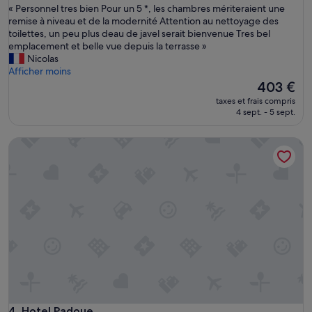
b
«
« Personnel tres bien Pour un 5 *, les chambres mériteraient une
10,
r
P
remise à niveau et de la modernité Attention au nettoyage des
Exceptionnel,
e
e
toilettes, un peu plus deau de javel serait bienvenue Tres bel
(912 avis)
m
r
emplacement et belle vue depuis la terrasse »
o
s
Nicolas
d
o
Afficher moins
e
n
Le
403 €
r
n
nouveau
n
taxes et frais compris
e
prix
4 sept. - 5 sept.
e
l
est
s
t
de
,
Hotel Padoue
r
403 €
l
e
o
s
c
b
a
i
l
e
i
n
s
P
a
o
t
u
i
r
o
u
n
n
i
5
Hotel Padoue
4. Hotel Padoue