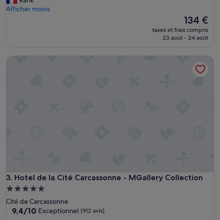
(827 avis)
l
Afficher moins
h
Le
134 €
o
nouveau
taxes et frais compris
t
prix
23 août - 24 août
e
est
l
de
Hotel de la Cité Carcassonne - MGallery Collection
a
134 €
n
c
i
e
n
,
m
a
i
s
a
u
x
Hotel de la Cité Carcassonne - MGallery Collection
3. Hotel de la Cité Carcassonne - MGallery Collection
c
Hébergement
h
5.0 étoiles
Cité de Carcassonne
a
9.4
9,4/10
Exceptionnel
(912 avis)
m
sur