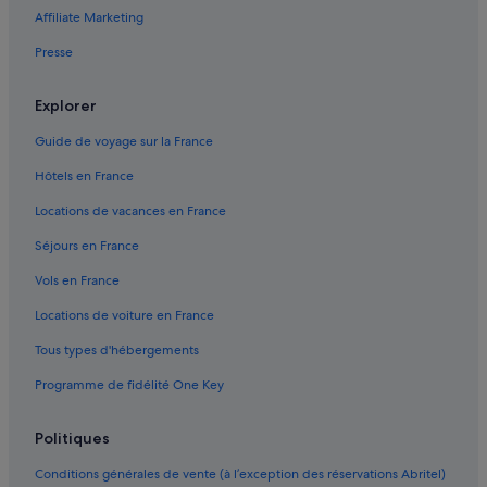
T
Affiliate Marketing
r
Cap d'Agde : hôtels Hôtels de plage
e
Presse
Carcassonne : hôtels Hôtels acceptant les animaux de
s
compagnie
b
e
Explorer
Carcassonne : hôtels Hôtels avec parking
l
Guide de voyage sur la France
e
Carcassonne : hôtels Hôtels pas chers
m
Hôtels en France
Carcassonne : hôtels
p
l
Collioure : hôtels Hôtels de luxe
Locations de vacances en France
a
c
Dun : hôtels Hôtels avec piscine
Séjours en France
e
Dun : hôtels Hôtels familiaux
m
Vols en France
e
Font-Romeu-Odeillo-Via : hôtels Hôtels avec piscine
Locations de voiture en France
n
t
Garons : hôtels Concorde
Tous types d'hébergements
e
Garons : hôtels Relais & Chateaux
t
Programme de fidélité One Key
b
La Mongie : hôtels Hôtels avec piscine
e
l
Politiques
La Preste-les-Bains : hôtels Hôtels avec piscine
l
L'union : hôtels Hôtels pas chers
Conditions générales de vente (à l’exception des réservations Abritel)
e