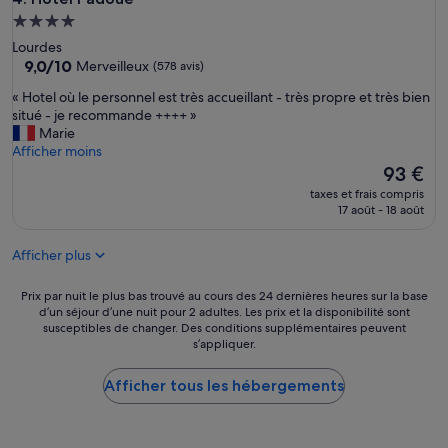
d
*
e
Hébergement
,
a
4.0 étoiles
Lourdes
l
l
9.0
9,0/10
Merveilleux
(578 avis)
e
e
sur
s
e
«
« Hotel où le personnel est très accueillant - très propre et très bien
10,
c
t
H
situé - je recommande ++++ »
Merveilleux,
h
p
o
Marie
(578 avis)
a
a
t
Afficher moins
m
r
e
Le
93 €
b
k
l
nouveau
r
taxes et frais compris
i
o
prix
17 août - 18 août
e
n
ù
est
s
g
l
de
m
t
Afficher plus
e
93 €
é
r
p
r
e
e
Prix
Prix par nuit le plus bas trouvé au cours des 24 dernières heures sur la base
i
s
r
d’un séjour d’une nuit pour 2 adultes. Les prix et la disponibilité sont
par
t
p
susceptibles de changer. Des conditions supplémentaires peuvent
s
nuit
e
r
s’appliquer.
o
le
r
a
n
plus
a
t
n
Afficher tous les hébergements
bas
i
i
e
trouvé
e
q
l
au
n
u
e
cours
t