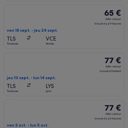
7
Sélectionner le vol Volotea, décollant le ven 18 sept. de Toulo
65 €
65 €
heures
Aller-
Aller-retour
retour,
trouvé il y a 9 heures
trouvé
ven 18 sept. - jeu 24 sept.
il
TLS
VCE
y
Toulouse
Venise
a
9
Sélectionner le vol easyJet, décollant le jeu 10 sept. de Toulou
77 €
77 €
heures
Aller-
Aller-retour
retour,
trouvé à l’instant
trouvé
jeu 10 sept. - lun 14 sept.
à
TLS
LYS
l’instant
Toulouse
Lyon
Sélectionner le vol Transavia France, décollant le ven 2 oct. d
77 €
77 €
Aller-
Aller-retour
retour,
trouvé il y a 6 heures
trouvé
ven 2 oct. - lun 5 oct.