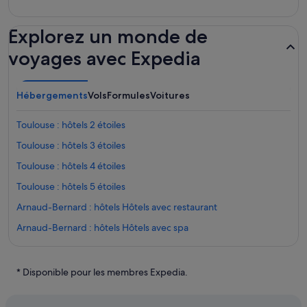
Explorez un monde de
voyages avec Expedia
Hébergements
Vols
Formules
Voitures
Toulouse : hôtels 2 étoiles
Toulouse : hôtels 3 étoiles
Toulouse : hôtels 4 étoiles
Toulouse : hôtels 5 étoiles
Arnaud-Bernard : hôtels Hôtels avec restaurant
Arnaud-Bernard : hôtels Hôtels avec spa
Basilique Saint-Sernin : hôtels à proximité
Capitole de Toulouse : hôtels à proximité
* Disponible pour les membres Expedia.
Carmes : hôtels