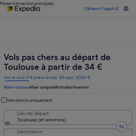
Passer à la section principale
Obtenir l’appli
Vols pas chers au départ de
Toulouse à partir de 34 €
S’ouvre
Voir le vol à 17 € prévu le mar. 29 sept. 2026
dans
Aller-retour
Aller simple
Multidestination
une
nouvelle
fenêtre
Vols directs uniquement
Lieu de départ
Toulouse (et environs)
Destination