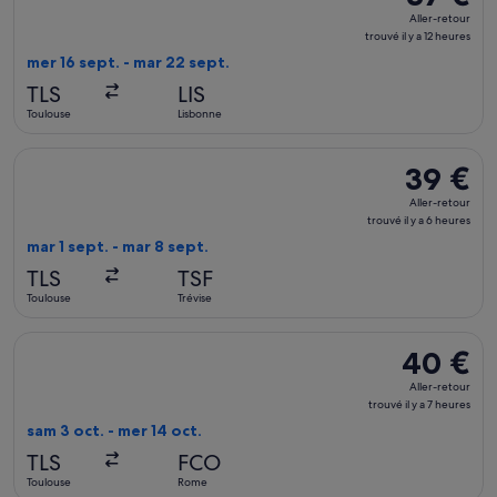
Aller-
Aller-retour
retour,
trouvé il y a 12 heures
trouvé
mer 16 sept. - mar 22 sept.
il
TLS
LIS
y
Toulouse
Lisbonne
a
12
Sélectionner le vol Ryanair, décollant le mar 1 sept. de Toulou
39 €
39 €
heures
Aller-
Aller-retour
retour,
trouvé il y a 6 heures
trouvé
mar 1 sept. - mar 8 sept.
il
TLS
TSF
y
Toulouse
Trévise
a
6
Sélectionner le vol Ryanair, décollant le sam 3 oct. de Toulou
40 €
40 €
heures
Aller-
Aller-retour
retour,
trouvé il y a 7 heures
trouvé
sam 3 oct. - mer 14 oct.
il
TLS
FCO
y
Toulouse
Rome
a