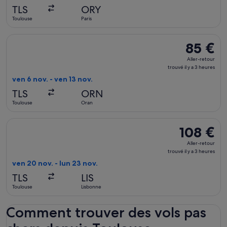
il
TLS
ORY
y
Toulouse
Paris
a
6
Sélectionner le vol Transavia France, décollant le ven 6 nov. 
85 €
85 €
heures
Aller-
Aller-retour
retour,
trouvé il y a 3 heures
trouvé
ven 6 nov. - ven 13 nov.
il
TLS
ORN
y
Toulouse
Oran
a
3
Sélectionner le vol Iberia, décollant le ven 20 nov. de Toulous
108 €
108 €
heures
Aller-
Aller-retour
retour,
trouvé il y a 3 heures
trouvé
ven 20 nov. - lun 23 nov.
il
TLS
LIS
y
Toulouse
Lisbonne
a
3
Comment trouver des vols pas
heures