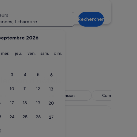
imah
Al Ain
eurs
Rechercher
onnes, 1 chambre
septembre 2026
ardi
mercredi
jeudi
vendredi
samedi
dimanche
mer.
jeu.
ven.
sam.
dim.
Khaimah
Al Ain
3
4
5
6
lection d’hôtels
10
11
12
13
cine
Demi-pension
Complexe tourist
6
17
18
19
20
3
24
25
26
27
0