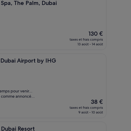
49 €
e Palm, Dubai
& Spa, The Palm, Dubai
Le
130 €
nouveau
taxes et frais compris
prix
13 août - 14 août
est
de
130 €
irport by IHG
 Dubai Airport by IHG
emps pour venir...
es comme annoncé...
Le
38 €
nouveau
taxes et frais compris
prix
9 août - 10 août
est
de
38 €
sort
 Dubai Resort