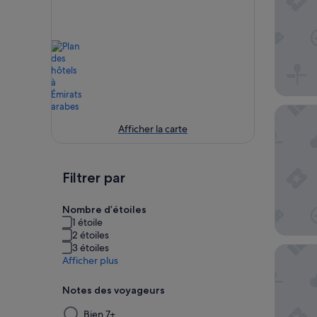
Atlantis
Afficher la carte
Filtrer par
Nombre d’étoiles
1 étoile
2 étoiles
3 étoiles
Shangri
Afficher plus
Notes des voyageurs
La
Bien 7+