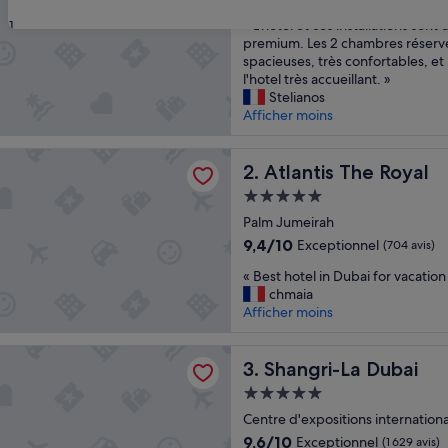
sur
«
« L'hotel et ces installations sont
31
10,
L
premium. Les 2 chambres réservé
Exceptionnel,
'
spacieuses, très confortables, et
(1 637 avis)
h
l'hotel très accueillant. »
o
Stelianos
t
Afficher moins
e
l
 The Royal
e
Atlantis The Royal
2. Atlantis The Royal
t
Hébergement
c
5.0 étoiles
e
Palm Jumeirah
s
9.4
9,4/10
Exceptionnel
(704 avis)
i
sur
«
n
« Best hotel in Dubai for vacation
10,
B
s
chmaia
Exceptionnel,
e
t
Afficher moins
(704 avis)
s
a
t
l
-La Dubai
h
Shangri-La Dubai
l
3. Shangri-La Dubai
o
a
Hébergement
t
t
5.0 étoiles
e
Centre d'expositions internation
i
l
o
9.6
9,6/10
Exceptionnel
(1 629 avis)