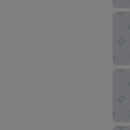
Fairmon
Grand M
Taj Exot