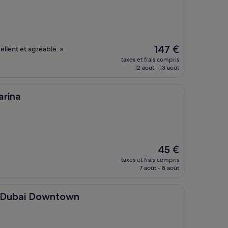
Le
147 €
llent et agréable. »
nouveau
taxes et frais compris
prix
12 août - 13 août
est
de
147 €
arina
Le
45 €
nouveau
taxes et frais compris
prix
7 août - 8 août
est
de
45 €
Downtown
l Dubai Downtown