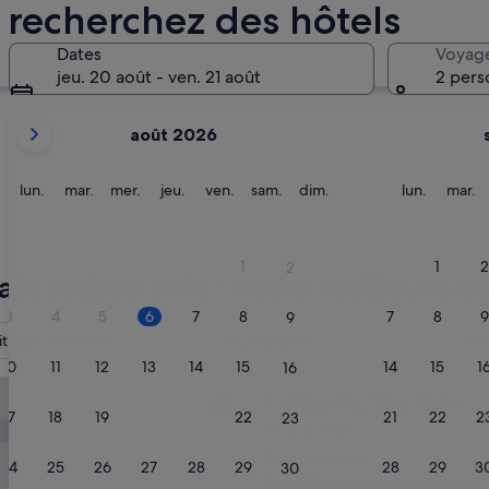
: recherchez des hôtels
Abu Dhabi
Ras al Kha
Dates
Voyag
jeu. 20 août - ven. 21 août
2 pers
Les
août 2026
mois
affichés
sont
lundi
mardi
mercredi
jeudi
vendredi
samedi
dimanche
lundi
m
lun.
mar.
mer.
jeu.
ven.
sam.
dim.
lun.
mar.
August
2026
Abu Dhabi
Ras al 
et
1
1
2
2
September
ats arabes unis : notre meilleure sé
2026.
3
4
5
6
7
8
7
8
9
9
it déjeuner inclus
Tout compris
Pis
10
11
12
13
14
15
14
15
1
16
, The Palm
Atlantis, The Palm
1. Atlantis, The Palm
17
18
19
20
21
22
21
22
2
23
Hébergement
5.0 étoiles
Palm Jumeirah
24
25
26
27
28
29
28
29
3
30
9.4
9,4/10
Exceptionnel
(1 637 avis)