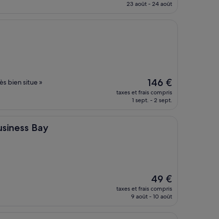
prix
23 août - 24 août
est
de
186 €
Le
146 €
ès bien situe »
nouveau
taxes et frais compris
prix
1 sept. - 2 sept.
est
de
146 €
Bay
usiness Bay
Le
49 €
nouveau
taxes et frais compris
prix
9 août - 10 août
est
de