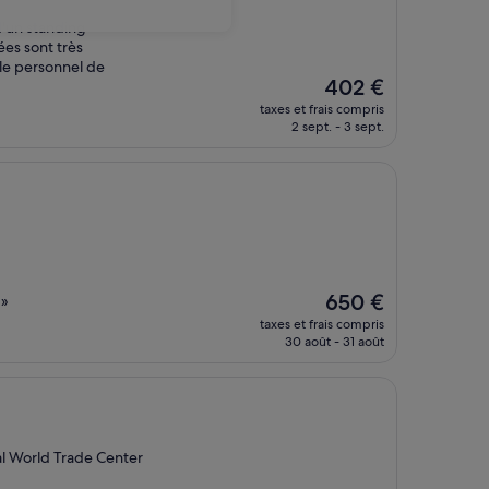
 d'un standing
es sont très
 le personnel de
Le
402 €
nouveau
taxes et frais compris
prix
2 sept. - 3 sept.
est
de
402 €
Le
650 €
 »
nouveau
taxes et frais compris
prix
30 août - 31 août
est
de
650 €
al World Trade Center