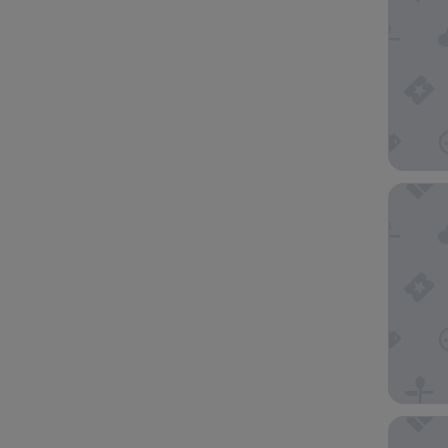
Holiday 
Anantar