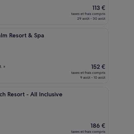
Le
113 €
nouveau
taxes et frais compris
prix
29 août - 30 août
est
de
113 €
rt & Spa
alm Resort & Spa
Le
152 €
t. »
nouveau
taxes et frais compris
prix
9 août - 10 août
est
de
152 €
- All Inclusive
h Resort - All Inclusive
Le
186 €
nouveau
taxes et frais compris