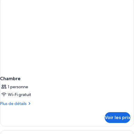
de
chambre
Chambre
Chambre
1 personne
Wi-Fi gratuit
Plus
Plus de détails
de
détails
Voir les prix
sur
le
type