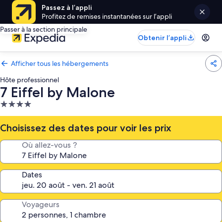
Passez à l’appli
Profitez de remises instantanées sur l’appli
Passer à la section principale
Obtenir l’appli
Afficher tous les hébergements
Hôte professionnel
7 Eiffel by Malone
Hébergement
4.0 étoiles
Choisissez des dates pour voir les prix
Où allez-vous ?
Dates
Voyageurs