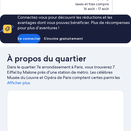
1 008 avis
bien,
nouveau
taxes et frais compris
326 avis
prix
16 août - 17 août
est
Connectez-vous pour découvrir les réductions et les
de
avantages dont vous pouvez bénéficier. Plus de récompenses
94 €
pour plus d’aventures !
Se connecter
S’inscrire gratuitement
À propos du quartier
Dans le quartier 7e arrondissement à Paris, vous trouverez 7
Eiffel by Malone près d'une station de métro. Les célèbres
Musée du Louvre et Opéra de Paris comptent certes parmi les
hauts lieux culturels, mais les non moins emblématiques
Afficher plus
Champs-Élysées et Hôtel des Invalides attendent aussi votre
visite. Lors de votre séjour, ne manquez pas l'illustre Jardin du
Luxembourg. La région vous offre le décor idéal pour vous
adonner à différentes activités en plein air telles que la
randonnée à pied ou à vélo, mais compte aussi des parcours de
golf si vous rêvez de parfaire votre swing.
Consultez notre guide
de voyage sur Paris