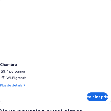
de
chambre
Chambre
Chambre
4 personnes
Wi-Fi gratuit
Plus
Plus de détails
de
détails
Voir les prix
sur
le
type