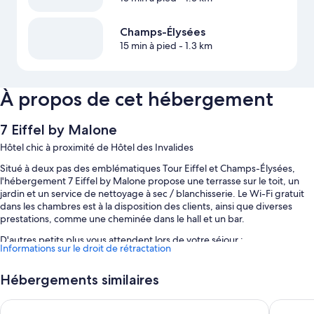
Champs-Élysées
15 min à pied
- 1.3 km
À propos de cet hébergement
7 Eiffel by Malone
Hôtel chic à proximité de Hôtel des Invalides
Situé à deux pas des emblématiques Tour Eiffel et Champs-Élysées,
l'hébergement 7 Eiffel by Malone propose une terrasse sur le toit, un
jardin et un service de nettoyage à sec / blanchisserie. Le Wi-Fi gratuit
dans les chambres est à la disposition des clients, ainsi que diverses
prestations, comme une cheminée dans le hall et un bar.
D'autres petits plus vous attendent lors de votre séjour :
Informations sur le droit de rétractation
Petit déjeuner complet (en supplément), navette vers et depuis
l'aéroport (en supplément) et journaux gratuits
Hébergements similaires
Coffre-fort à la réception, réception ouverte 24 h/24 et une
Hôtel de France Invalides
Timhotel 
consigne à bagages