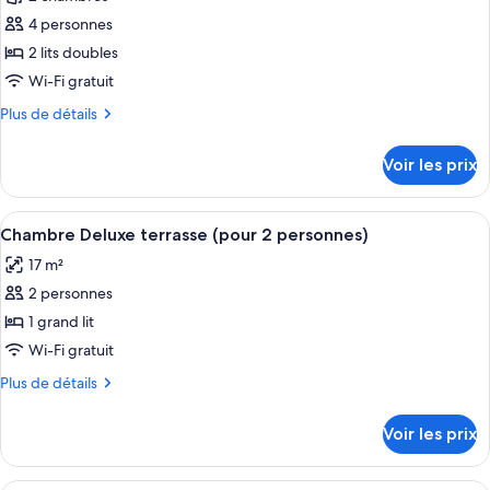
photos
pour
4 personnes
ce
2 lits doubles
type
Wi-Fi gratuit
de
Plus
Plus de détails
chambre :
de
Chambre
détails
Voir les prix
sur
Familiale,
le
2
type
Afficher
Une chambre d’hôtel avec un grand lit, 
chambres
14
de
Chambre Deluxe terrasse (pour 2 personnes)
toutes
chambre
17 m²
Chambre
les
Familiale,
2 personnes
photos
2
pour
1 grand lit
chambres
ce
Wi-Fi gratuit
type
Plus
Plus de détails
de
de
chambre :
détails
Voir les prix
sur
Chambre
le
Deluxe
type