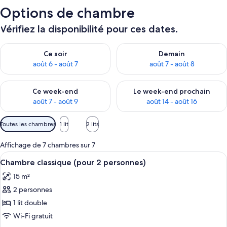
Options de chambre
Vérifiez la disponibilité pour ces dates.
Vérifier la disponibilité pour ce soir août 6 - août 7
Vérifier la disponibilité pour 
Ce soir
Demain
août 6 - août 7
août 7 - août 8
Vérifier la disponibilité pour ce week-end août 7 - août 9
Vérifier la disponibilité pour 
Ce week-end
Le week-end prochain
août 7 - août 9
août 14 - août 16
Filtres
Toutes les chambres
1 lit
2 lits
disponibles
pour
Affichage de 7 chambres sur 7
les
Afficher
Une chambre d’hôtel avec un grand lit
13
Chambre classique (pour 2 personnes)
chambres
toutes
15 m²
les
2 personnes
photos
pour
1 lit double
ce
Wi-Fi gratuit
type