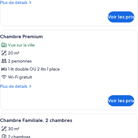
Plus
Plus de détails
de
de
chambre :
détails
Voir les prix
sur
Chambre
le
classique
type
Afficher
Chambre Premium | Literie de qualité s
(pour
10
de
Chambre Premium
toutes
chambre
2
Vue sur la ville
Chambre
les
personnes)
classique
20 m²
photos
(pour
pour
2 personnes
2
ce
personnes)
1 lit double OU 2 lits 1 place
type
Wi-Fi gratuit
de
Plus
Plus de détails
chambre :
de
Chambre
détails
Voir les prix
sur
Premium
le
type
Afficher
Une chambre d’hôtel avec un grand lit
9
de
Chambre Familiale, 2 chambres
toutes
chambre
30 m²
Chambre
les
Premium
2 chambres