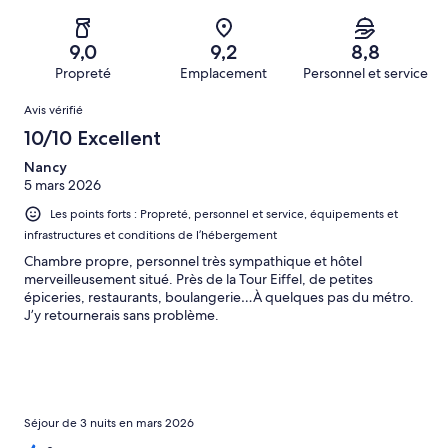
sur 1003.
de 4
d’après 97 avis
voyageurs
(Médiocre),
sur 1003.
de 2
d’après 30 avis
9,0
9,2
8,8
(Horrible),
sur 1003.
Propreté
Emplacement
Personnel et service
d’après 35 avis
Avis
sur 1003.
Avis vérifié
10/10 Excellent
Nancy
5 mars 2026
Les points forts : Propreté, personnel et service, équipements et
infrastructures et conditions de l’hébergement
Chambre propre, personnel très sympathique et hôtel
merveilleusement situé. Près de la Tour Eiffel, de petites
épiceries, restaurants, boulangerie…À quelques pas du métro.
J’y retournerais sans problème.
Séjour de 3 nuits en mars 2026