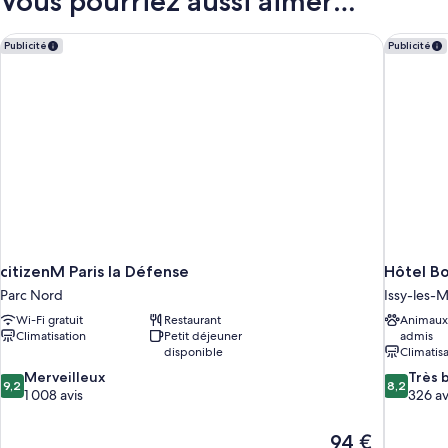
Vous pourriez aussi aimer…
de
chambre
Chambre
citizenM Paris la Défense
Hôtel B
Publicité
Publicité
citizenM Paris la Défense
Hôtel B
Parc Nord
Issy-les-
Wi-Fi gratuit
Restaurant
Animaux
Climatisation
Petit déjeuner
admis
disponible
Climatis
9.2
8.2
Merveilleux
Très 
9,2
8,2
sur
sur
1 008 avis
326 av
10,
10,
Merveilleux,
Très
Le
94 €