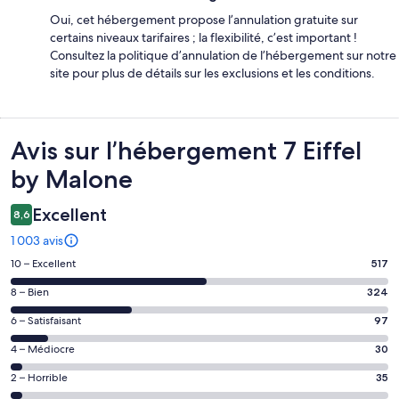
Oui, cet hébergement propose l’annulation gratuite sur
certains niveaux tarifaires ; la flexibilité, c’est important !
Consultez la politique d’annulation de l’hébergement sur notre
site pour plus de détails sur les exclusions et les conditions.
Avis
Avis sur l’hébergement 7 Eiffel
by Malone
Excellent
8,6
1 003 avis
Note
10 – Excellent
517
des
Note
8 – Bien
324
voyageurs
des
de 10
Note
6 – Satisfaisant
97
voyageurs
(Excellent),
des
de 8
Note
4 – Médiocre
30
d’après 517 avis
voyageurs
(Bien),
des
sur 1003.
de 6
Note
2 – Horrible
35
d’après 324 avis
voyageurs
(Satisfaisant),
des