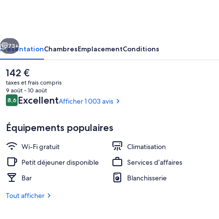
Eiffel
by
Malone
cédent
Suivant
73+
Présentation
Chambres
Emplacement
Conditions
Le
142 €
prix
taxes et frais compris
actuel
9 août - 10 août
est
Avis
Excellent
8,6
Afficher 1 003 avis
8,6 sur 10
de
voyageurs
142 €.
Équipements populaires
Wi-Fi gratuit
Climatisation
Chambre Deluxe terrasse (pour 2 person
Petit déjeuner disponible
Services d’affaires
Bar
Blanchisserie
Tout afficher