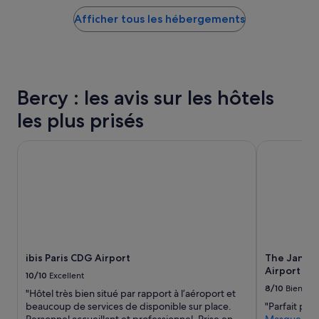
plus
r
o
Afficher tous les hébergements
bas
e
u
trouvé
,
t
au
m
e
cours
a
h
des
c
e
24 dernières
h
u
Bercy : les avis sur les hôtels
heures
i
r
sur
n
e
les plus prisés
la
e
m
base
à
a
ibis Paris CDG Airport
The Jangle H
d’un
c
i
séjour
a
s
d’une
f
q
nuit
é
u
pour
e
’
2 adultes.
t
i
Les
m
l
prix
i
s
et
c
o
ibis Paris CDG Airport
The Jangle 
la
r
i
Airport
disponibilité
o
10/10
Excellent
t
sont
o
8/10
Bien
n
"Hôtel très bien situé par rapport à l’aéroport et
susceptibles
n
é
beaucoup de services de disponible sur place.
"Parfait pou
de
d