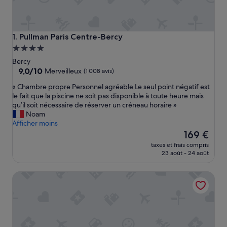
Pullman Paris Centre-Bercy
1. Pullman Paris Centre-Bercy
Hébergement
4.0 étoiles
Bercy
9.0
9,0/10
Merveilleux
(1 008 avis)
sur
«
« Chambre propre Personnel agréable Le seul point négatif est
10,
C
le fait que la piscine ne soit pas disponible à toute heure mais
Merveilleux,
h
qu’il soit nécessaire de réserver un créneau horaire »
(1 008 avis)
a
Noam
m
Afficher moins
b
Le
169 €
r
nouveau
taxes et frais compris
e
prix
23 août - 24 août
p
est
r
de
Novotel Paris Centre Bercy
o
169 €
p
r
e
P
e