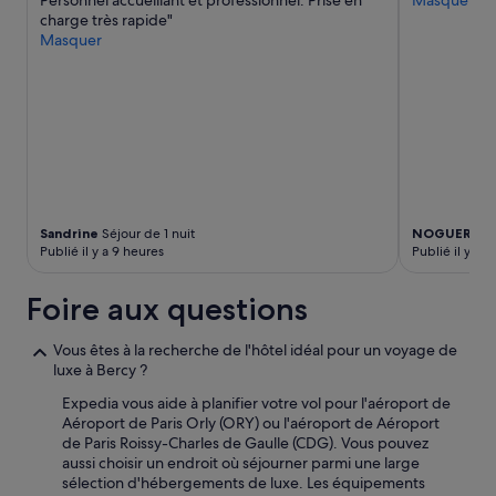
c
Personnel accueillant et professionnel. Prise en
Masquer
changer.
e
e
charge très rapide"
Des
s
s
Masquer
conditions
n
s
supplémentaires
e
a
peuvent
u
i
s’appliquer.
f
r
s
e
.
d
L
e
e
r
p
é
e
Sandrine
Séjour de 1 nuit
NOGUERA
Sé
s
r
Publié il y a 9 heures
Publié il y a 4
e
s
r
o
v
Foire aux questions
n
e
n
r
Vous êtes à la recherche de l'hôtel idéal pour un voyage de
e
u
luxe à Bercy ?
l
n
é
c
Expedia vous aide à planifier votre vol pour l'aéroport de
t
r
Aéroport de Paris Orly (ORY) ou l'aéroport de Aéroport
a
é
de Paris Roissy-Charles de Gaulle (CDG). Vous pouvez
i
n
aussi choisir un endroit où séjourner parmi une large
t
e
sélection d'hébergements de luxe. Les équipements
t