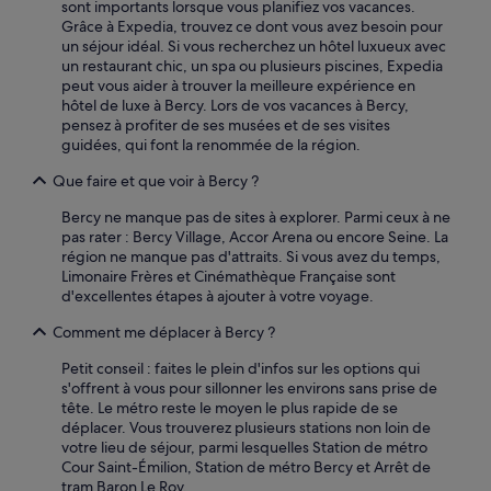
a
sont importants lorsque vous planifiez vos vacances.
r
u
Grâce à Expedia, trouvez ce dont vous avez besoin pour
è
h
un séjour idéal. Si vous recherchez un hôtel luxueux avec
s
o
un restaurant chic, un spa ou plusieurs piscines, Expedia
a
r
peut vous aider à trouver la meilleure expérience en
c
a
hôtel de luxe à Bercy. Lors de vos vacances à Bercy,
c
i
pensez à profiter de ses musées et de ses visites
u
r
guidées, qui font la renommée de la région.
e
e
i
»
Que faire et que voir à Bercy ?
l
l
Bercy ne manque pas de sites à explorer. Parmi ceux à ne
a
pas rater : Bercy Village, Accor Arena ou encore Seine. La
n
région ne manque pas d'attraits. Si vous avez du temps,
t
Limonaire Frères et Cinémathèque Française sont
e
d'excellentes étapes à ajouter à votre voyage.
t
d
Comment me déplacer à Bercy ?
i
Petit conseil : faites le plein d'infos sur les options qui
s
s'offrent à vous pour sillonner les environs sans prise de
p
tête. Le métro reste le moyen le plus rapide de se
o
déplacer. Vous trouverez plusieurs stations non loin de
n
votre lieu de séjour, parmi lesquelles Station de métro
i
Cour Saint-Émilion, Station de métro Bercy et Arrêt de
b
tram Baron Le Roy.
l