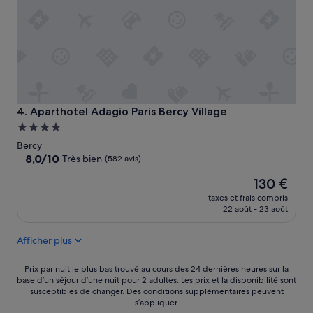
u
c
i
i
s
n
i
e
n
n
e
e
t
s
r
o
è
i
Aparthotel Adagio Paris Bercy Village
4. Aparthotel Adagio Paris Bercy Village
s
t
Hébergement
p
p
4.0 étoiles
r
Bercy
a
o
8.0
8,0/10
Très bien
(582 avis)
s
p
sur
d
Le
r
130 €
10,
i
nouveau
e
Très
s
taxes et frais compris
prix
.
bien,
22 août - 23 août
p
est
B
(582 avis)
o
de
o
n
Afficher plus
130 €
u
i
i
b
Prix
l
Prix par nuit le plus bas trouvé au cours des 24 dernières heures sur la
l
base d’un séjour d’une nuit pour 2 adultes. Les prix et la disponibilité sont
par
l
e
susceptibles de changer. Des conditions supplémentaires peuvent
nuit
o
à
s’appliquer.
le
i
t