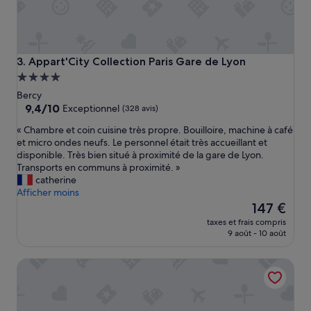
t
n
é
g
a
Appart'City Collection Paris Gare de Lyon
3. Appart'City Collection Paris Gare de Lyon
t
Hébergement
i
4.0 étoiles
Bercy
f
9.4
9,4/10
e
Exceptionnel
(328 avis)
sur
s
«
« Chambre et coin cuisine très propre. Bouilloire, machine à café
10,
t
C
et micro ondes neufs. Le personnel était très accueillant et
Exceptionnel,
l
h
disponible. Très bien situé à proximité de la gare de Lyon.
(328 avis)
e
a
Transports en communs à proximité. »
f
m
catherine
a
b
Afficher moins
i
r
Le
147 €
t
e
nouveau
q
taxes et frais compris
e
prix
u
9 août - 10 août
t
est
e
c
de
l
Aparthotel Adagio Paris Bercy Village
o
147 €
a
i
p
n
i
c
s