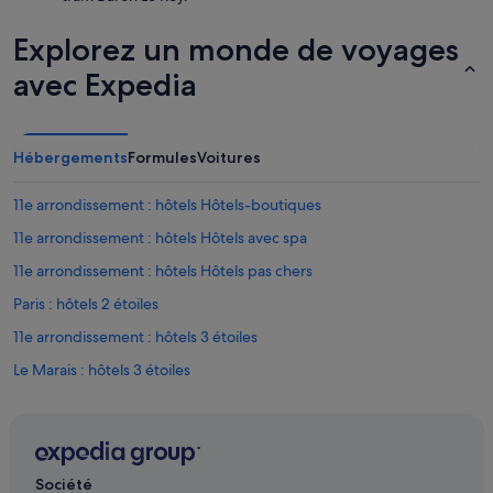
e
.
Explorez un monde de voyages
T
avec Expedia
r
è
s
b
i
Hébergements
Formules
Voitures
e
n
11e arrondissement : hôtels Hôtels-boutiques
s
i
11e arrondissement : hôtels Hôtels avec spa
t
11e arrondissement : hôtels Hôtels pas chers
u
é
Paris : hôtels 2 étoiles
à
p
11e arrondissement : hôtels 3 étoiles
r
Le Marais : hôtels 3 étoiles
o
x
4e arrondissement : hôtels Hôtels avec centre de fitness
i
m
4e arrondissement : hôtels Hôtels avec spa
i
4e arrondissement : hôtels
t
Société